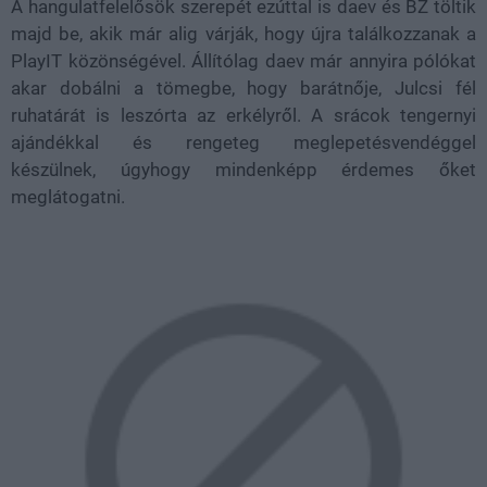
A hangulatfelelősök szerepét ezúttal is daev és BZ töltik
majd be, akik már alig várják, hogy újra találkozzanak a
PlayIT közönségével. Állítólag daev már annyira pólókat
akar dobálni a tömegbe, hogy barátnője, Julcsi fél
ruhatárát is leszórta az erkélyről. A srácok tengernyi
ajándékkal és rengeteg meglepetésvendéggel
készülnek, úgyhogy mindenképp érdemes őket
meglátogatni.