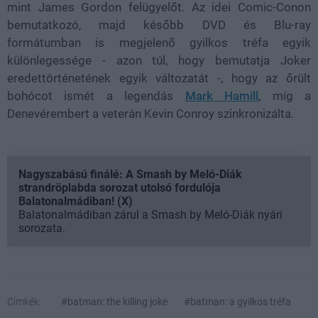
mint James Gordon felügyelőt. Az idei Comic-Conon
bemutatkozó, majd később DVD és Blu-ray
formátumban is megjelenő gyilkos tréfa egyik
különlegessége - azon túl, hogy bemutatja Joker
eredettörténetének egyik változatát -, hogy az őrült
bohócot ismét a legendás
Mark Hamill
, míg a
Denevérembert a veterán Kevin Conroy szinkronizálta.
Nagyszabású finálé: A Smash by Meló-Diák
strandröplabda sorozat utolsó fordulója
Balatonalmádiban! (X)
Balatonalmádiban zárul a Smash by Meló-Diák nyári
sorozata.
Címkék:
#batman: the killing joke
#batman: a gyilkos tréfa