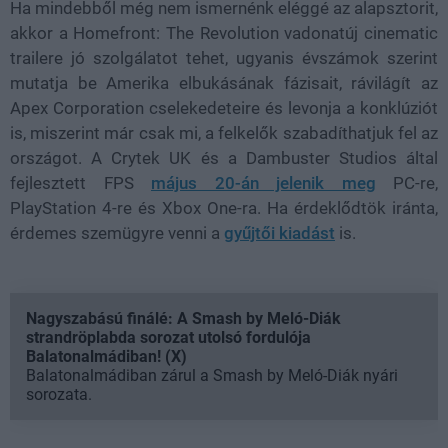
Ha mindebből még nem ismernénk eléggé az alapsztorit,
akkor a Homefront: The Revolution vadonatúj cinematic
trailere jó szolgálatot tehet, ugyanis évszámok szerint
mutatja be Amerika elbukásának fázisait, rávilágít az
Apex Corporation cselekedeteire és levonja a konklúziót
is, miszerint már csak mi, a felkelők szabadíthatjuk fel az
országot. A Crytek UK és a Dambuster Studios által
fejlesztett FPS
május 20-án jelenik meg
PC-re,
PlayStation 4-re és Xbox One-ra. Ha érdeklődtök iránta,
érdemes szemügyre venni a
gyűjtői kiadást
is.
Nagyszabású finálé: A Smash by Meló-Diák
strandröplabda sorozat utolsó fordulója
Balatonalmádiban! (X)
Balatonalmádiban zárul a Smash by Meló-Diák nyári
sorozata.