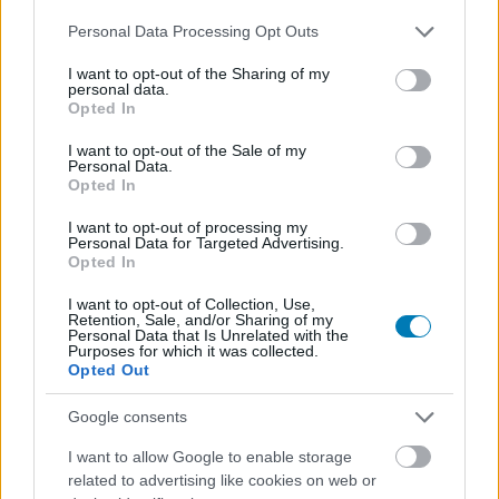
Please note that this website/app uses one or more Google
Personal Data Processing Opt Outs
services and may gather and store information including but
not limited to your visit or usage behaviour. You may click to
I want to opt-out of the Sharing of my
personal data.
grant or deny consent to Google and its third-party tags to
Opted In
use your data for below specified purposes in below Google
consent section.
I want to opt-out of the Sale of my
Personal Data.
Opted In
I want to opt-out of processing my
Personal Data for Targeted Advertising.
Opted In
I want to opt-out of Collection, Use,
Retention, Sale, and/or Sharing of my
Personal Data that Is Unrelated with the
Purposes for which it was collected.
Opted Out
Google consents
I want to allow Google to enable storage
related to advertising like cookies on web or
Természetesen az elmaradhatatlan előadásokról sem