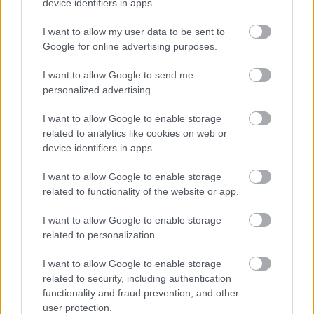
device identifiers in apps.
feledkeztünk meg, így mesélünk egy kicsit a Windows
10-ről és a ma megkerülhetetlen YouTube-témákat is
I want to allow my user data to be sent to
Google for online advertising purposes.
körbejárjuk egy kicsit. Emellett a már megszokott
cosplay verseny, az idén útjára indított Fan Art díjátadó
I want to allow Google to send me
és további izgalmak is várnak azokra, akik felkeresik a
personalized advertising.
nagyszínpadot a G csarnokban.
I want to allow Google to enable storage
Microsoft PlayIT Show Budapest
related to analytics like cookies on web or
device identifiers in apps.
Időpont: 2016 április 30., 10:00-19:00
I want to allow Google to enable storage
Helyszín: Hungexpo, Albertirsai út 10., Budapest, 1101
related to functionality of the website or app.
Facebook esemény:
Itt jelezd, hogy jössz!
Facebook oldal:
A PlayIT hivatalos oldala
I want to allow Google to enable storage
related to personalization.
I want to allow Google to enable storage
Nagyszabású finálé: A Smash by Meló-Diák
related to security, including authentication
strandröplabda sorozat utolsó fordulója
functionality and fraud prevention, and other
Balatonalmádiban! (X)
user protection.