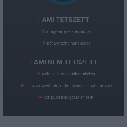
AMI TETSZETT
a fegyverfejlesztés mókás
néhány zóna hangulatos
AMI NEM TETSZETT
technikai problémák tömkelege
nehezen követhető, de könnyen feledhető történet
sok jó, de kidolgozatlan ötlet