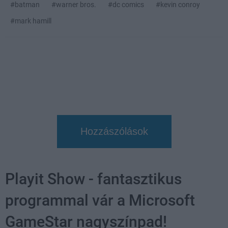
#batman
#warner bros.
#dc comics
#kevin conroy
#mark hamill
Hozzászólások
Playit Show - fantasztikus
programmal vár a Microsoft
GameStar nagyszínpad!