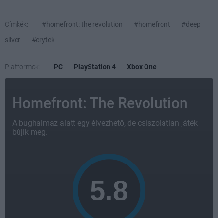
Címkék:
#homefront: the revolution
#homefront
#deep
silver
#crytek
Platformok:
PC
PlayStation 4
Xbox One
Homefront: The Revolution
A bughalmaz alatt egy élvezhető, de csiszolatlan játék
bújik meg.