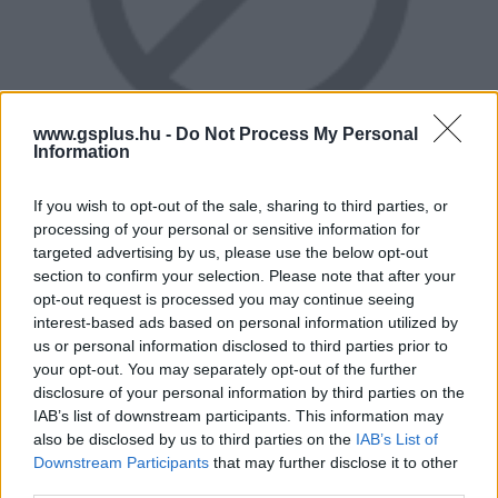
www.gsplus.hu -
Do Not Process My Personal
Information
If you wish to opt-out of the sale, sharing to third parties, or
processing of your personal or sensitive information for
Az ingyen lootnál csak az édesebb, amiért megküzdött
targeted advertising by us, please use the below opt-out
az ember, de szerencsére erre is lesz lehetőségetek.
section to confirm your selection. Please note that after your
opt-out request is processed you may continue seeing
Egyrészt egész nap pörögnek majd a kvízek, ahol gamer
interest-based ads based on personal information utilized by
szaktudásotokról tehettek tanúbizonyságot, másrész
us or personal information disclosed to third parties prior to
pedig ezúttal is kiállhattok egymás, sőt, akár a
your opt-out. You may separately opt-out of the further
YouTuberek ellen is különböző játékokban. A
disclosure of your personal information by third parties on the
fegyvernemeket egyelőre nem áruljuk el, legyen ez
IAB’s list of downstream participants. This information may
also be disclosed by us to third parties on the
IAB’s List of
meglepetés mindenkinek.
Downstream Participants
that may further disclose it to other
third parties.