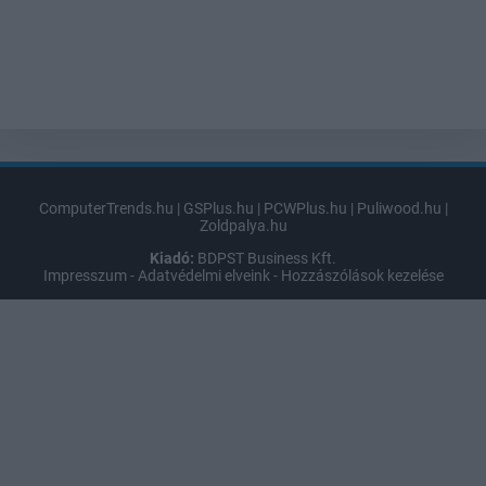
ComputerTrends.hu
|
GSPlus.hu
|
PCWPlus.hu
|
Puliwood.hu
|
Zoldpalya.hu
Kiadó:
BDPST Business Kft.
Impresszum
-
Adatvédelmi elveink
-
Hozzászólások kezelése