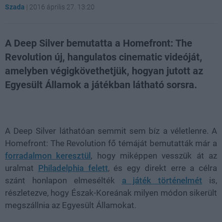
Szada
|
2016 április 27. 13:20
A Deep Silver bemutatta a Homefront: The
Revolution új, hangulatos cinematic videóját,
amelyben végigkövethetjük, hogyan jutott az
Egyesült Államok a játékban látható sorsra.
Loaded
:
Unmute
81.69%
A Deep Silver láthatóan semmit sem bíz a véletlenre. A
Homefront: The Revolution fő témáját bemutatták már a
forradalmon keresztül
, hogy miképpen vesszük át az
uralmat
Philadelphia felett
, és egy direkt erre a célra
szánt honlapon elmesélték
a játék történelmét
is,
részletezve, hogy Észak-Koreának milyen módon sikerült
megszállnia az Egyesült Államokat.