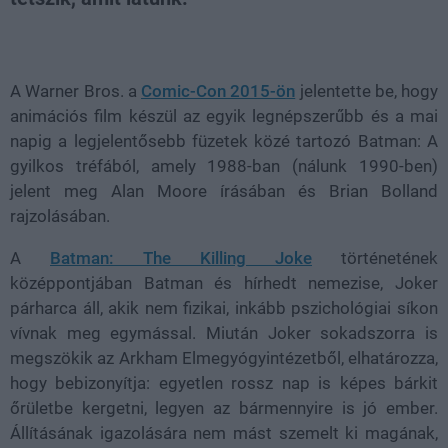
Loaded
:
Unmute
100.00%
A Warner Bros. a
Comic-Con 2015-ön
jelentette be, hogy
animációs film készül az egyik legnépszerűbb és a mai
napig a legjelentősebb füzetek közé tartozó Batman: A
gyilkos tréfából, amely 1988-ban (nálunk 1990-ben)
jelent meg Alan Moore írásában és Brian Bolland
rajzolásában.
A
Batman: The Killing Joke
történetének
középpontjában Batman és hírhedt nemezise, Joker
párharca áll, akik nem fizikai, inkább pszichológiai síkon
vívnak meg egymással. Miután Joker sokadszorra is
megszökik az Arkham Elmegyógyintézetből, elhatározza,
hogy bebizonyítja: egyetlen rossz nap is képes bárkit
őrületbe kergetni, legyen az bármennyire is jó ember.
Állításának igazolására nem mást szemelt ki magának,