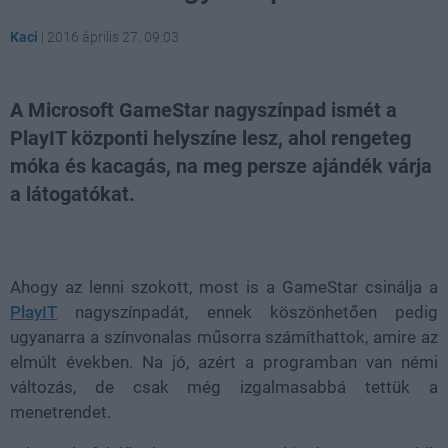
Kaci
|
2016 április 27. 09:03
A Microsoft GameStar nagyszínpad ismét a
PlayIT központi helyszíne lesz, ahol rengeteg
móka és kacagás, na meg persze ajándék várja
a látogatókat.
Loaded
:
Unmute
81.69%
Ahogy az lenni szokott, most is a GameStar csinálja a
PlayIT
nagyszínpadát, ennek köszönhetően pedig
ugyanarra a színvonalas műsorra számíthattok, amire az
elmúlt években. Na jó, azért a programban van némi
változás, de csak még izgalmasabbá tettük a
menetrendet.