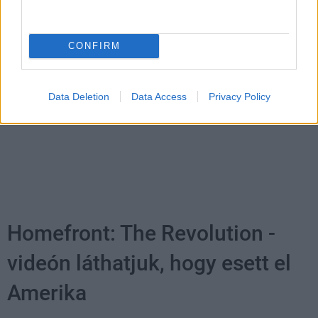
Balatonalmádiban zárul a Smash by Meló-Diák nyári
sorozata.
CONFIRM
Címkék:
#playit show
#rendezvény
#nagyszínpad
Data Deletion
Data Access
Privacy Policy
Homefront: The Revolution -
videón láthatjuk, hogy esett el
Amerika