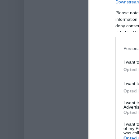
Downstream 
Please note
information 
deny consent
in below Go
Persona
I want t
Opted 
I want t
Opted 
I want 
Advertis
Opted 
I want t
of my P
was col
Opted 