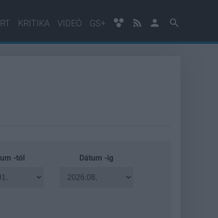
RT
KRITIKA
VIDEÓ
GS+
um -tól
Dátum -ig