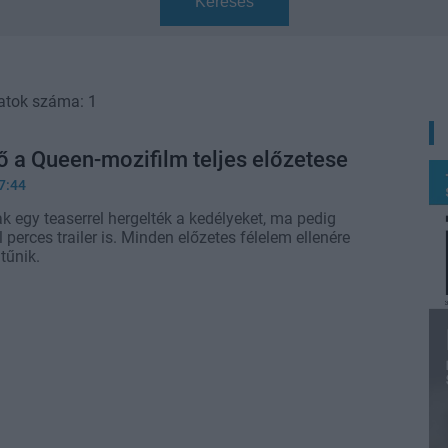
Keresés
atok száma: 1
 a Queen-mozifilm teljes előzetese
7:44
 egy teaserrel hergelték a kedélyeket, ma pedig
l perces trailer is. Minden előzetes félelem ellenére
tűnik.