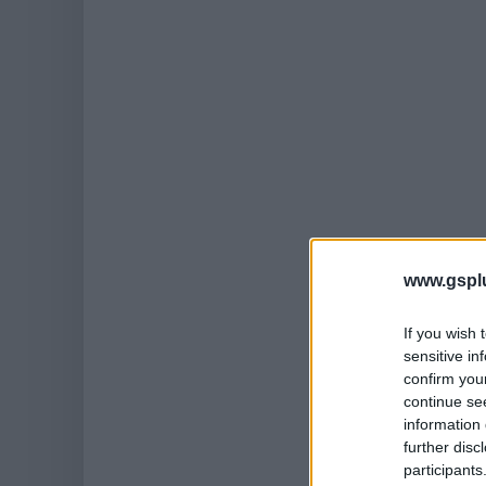
www.gspl
If you wish 
sensitive in
confirm you
continue se
information 
further disc
participants