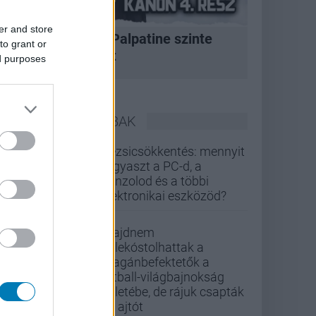
er and store
A korszak, amikor Palpatine szinte
to grant or
bármit megtehetett
ed purposes
LEGOLVASOTTABBAK
Rezsicsökkentés: mennyit
fogyaszt a PC-d, a
konzolod és a többi
elektronikai eszközöd?
Majdnem
belekóstolhattak a
magánbefektetők a
futball-világbajnokság
üzletébe, de rájuk csapták
az ajtót