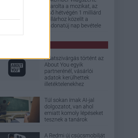
letarolta a mozikat, az
első hétvégén 1 milliárd
dollárhoz közelít a
Vadonatúj nap bevétele
PCW HÍREK
Adatszivárgás történt az
About You egyik
partnerénél, vásárlói
adatok kerülhettek
illetéktelenekhez
Túl sokan írnak AI-jal
dolgozatot, van ahol
emiatt komoly lépéseket
tesznek a tanárok
A Redmi új csúcsmobilját