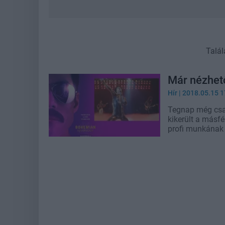
Talál
Már nézhető
Hír
| 2018.05.15 1
Tegnap még csak
kikerült a másfé
profi munkának 