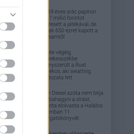
A 18 éves srác papíron
437 millió forintot
keresett a játékával, de
csak 650 ezret kapott a
Steamtől
Élete végéig
kerekesszékbe
kényszerült a Rust
játékos, aki swatting
áldozata lett
Vin Diesel azóta nem bírja
abbahagyni a sírást,
mióta elolvasta a Halálos
iramban 11
forgatókönyvét
Pókember világszerte