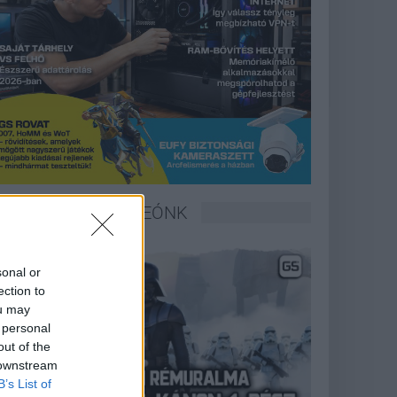
LEGFRISSEBB VIDEÓNK
sonal or
ection to
ou may
 personal
out of the
 downstream
B’s List of