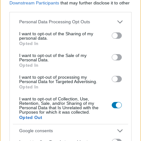
Downstream Participants
that may further disclose it to other
third parties.
Please note that this website/app uses one or more Google
Personal Data Processing Opt Outs
services and may gather and store information including but
Nem fog minden platformon 60 fps-sel futni a
not limited to your visit or usage behaviour. You may click to
I want to opt-out of the Sharing of my
Senua's Saga: Hellblade 2
personal data.
grant or deny consent to Google and its third-party tags to
Opted In
Hír
| 2024.04.04 18:25
use your data for below specified purposes in below Google
A Ninja Theory Unreal Engine 5-ös újdonsága csodásan fest
consent section.
I want to opt-out of the Sale of my
majd, de ennek az xboxosok megfizetik az árát.
Personal Data.
Opted In
I want to opt-out of processing my
Personal Data for Targeted Advertising.
Opted In
I want to opt-out of Collection, Use,
Retention, Sale, and/or Sharing of my
Personal Data that Is Unrelated with the
Purposes for which it was collected.
Opted Out
Google consents