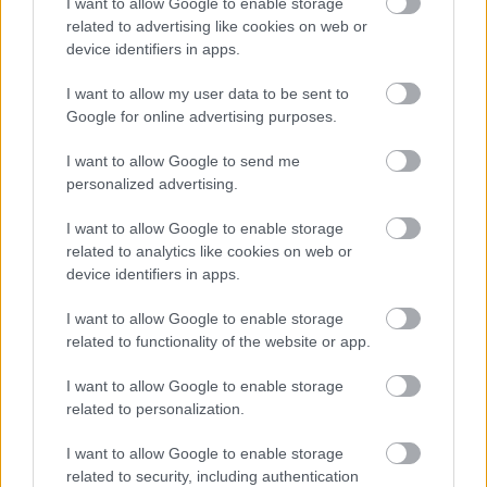
I want to allow Google to enable storage
related to advertising like cookies on web or
Nem lesz teljes árú játék a Senua's Saga: Hellblade
device identifiers in apps.
2, és ennek jó oka van
Hír
| 2024.01.19 07:42
I want to allow my user data to be sent to
Az is kiderült továbbá, hogy milyen hosszú a Ninja Theory
Google for online advertising purposes.
Microsoft-exkluzív játéka, és hogy számíthatunk-e dobozos
változatra.
I want to allow Google to send me
personalized advertising.
I want to allow Google to enable storage
related to analytics like cookies on web or
device identifiers in apps.
I want to allow Google to enable storage
related to functionality of the website or app.
I want to allow Google to enable storage
related to personalization.
I want to allow Google to enable storage
related to security, including authentication
Alig merjük elhinni: végre itt a Senua's Saga: