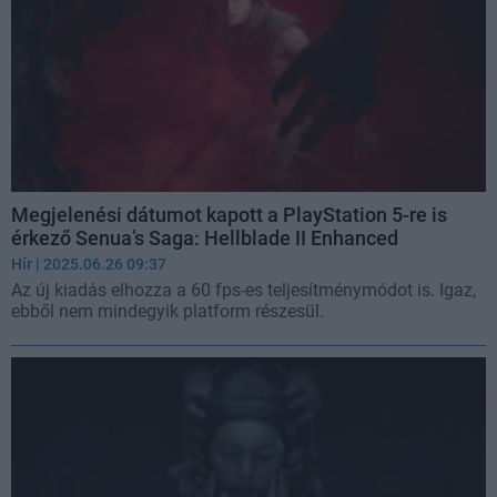
Megjelenési dátumot kapott a PlayStation 5-re is
érkező Senua’s Saga: Hellblade II Enhanced
Hír
| 2025.06.26 09:37
Az új kiadás elhozza a 60 fps-es teljesítménymódot is. Igaz,
ebből nem mindegyik platform részesül.