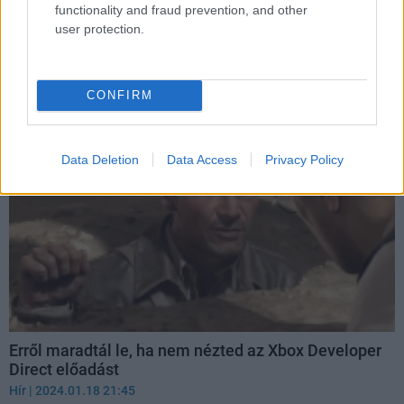
functionality and fraud prevention, and other
Hellblade 2 megjelenési dátuma!
user protection.
Hír
| 2024.01.18 21:50
Egyúttal bele is nézhettünk a Ninja Theory játékának
működésébe.
CONFIRM
Data Deletion
Data Access
Privacy Policy
Erről maradtál le, ha nem nézted az Xbox Developer
Direct előadást
Hír
| 2024.01.18 21:45