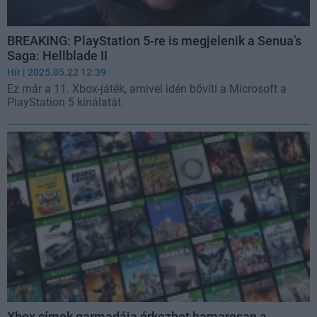
BREAKING: PlayStation 5-re is megjelenik a Senua’s
Saga: Hellblade II
Hír
| 2025.05.22 12:39
Ez már a 11. Xbox-játék, amivel idén bővíti a Microsoft a
PlayStation 5 kínálatát.
Xbox címek garmadája érkezhet hamarosan a