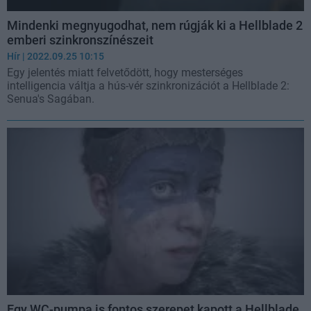
Mindenki megnyugodhat, nem rúgják ki a Hellblade 2
emberi szinkronszínészeit
Hír
| 2022.09.25 10:15
Egy jelentés miatt felvetődött, hogy mesterséges
intelligencia váltja a hús-vér szinkronizációt a Hellblade 2:
Senua's Sagában.
Egy WC-pumpa is fontos szerepet kapott a Hellblade