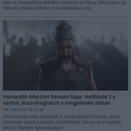
Idén is megtartotta évindító műsorát az Xbox, fókuszban az
Indiana Jones játékkal és a Hellblade 2-vel.
Hamarabb érkezhet Senua's Saga: Hellblade 2 a
vártnál, kiszivároghatott a megjelenési dátum
Hír
| 2024.01.16 21:19
Amennyiben nem tévednek a szivárogtató forrásai, akkor
rövidesen újabb kalandra indulhatunk Senua és a fejében
lakozó hangok társaságában.