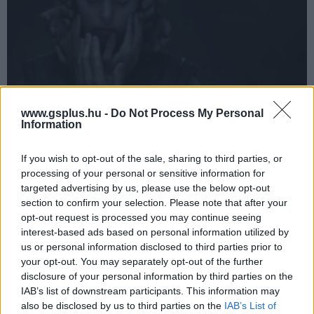
Nagyon jó hírünk van a magyar játékosoknak a
www.gsplus.hu -
Do Not Process My Personal
Senua's Saga: Hellblade II kapcsán
Information
Hír
| 2024.04.23 09:34
Nem feledkezett meg a Ninja Theory hazánkról a Senua's
If you wish to opt-out of the sale, sharing to third parties, or
Saga: Hellblade II megjelenés kapcsán.
processing of your personal or sensitive information for
targeted advertising by us, please use the below opt-out
section to confirm your selection. Please note that after your
opt-out request is processed you may continue seeing
interest-based ads based on personal information utilized by
us or personal information disclosed to third parties prior to
your opt-out. You may separately opt-out of the further
disclosure of your personal information by third parties on the
IAB’s list of downstream participants. This information may
also be disclosed by us to third parties on the
IAB’s List of