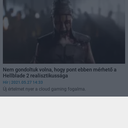
Nem gondoltuk volna, hogy pont ebben mérhető a
Hellblade 2 realisztikussága
Hír
| 2021.05.27 14:33
Új értelmet nyer a cloud gaming fogalma.