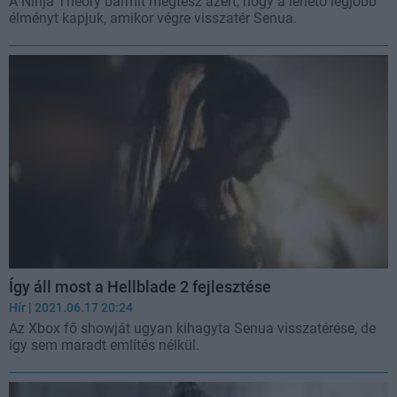
A Ninja Theory bármit megtesz azért, hogy a lehető legjobb
élményt kapjuk, amikor végre visszatér Senua.
Így áll most a Hellblade 2 fejlesztése
Hír
| 2021.06.17 20:24
Az Xbox fő showját ugyan kihagyta Senua visszatérése, de
így sem maradt említés nélkül.