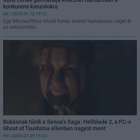
konkurens konzolokra
Hír
| 2025.01.12 19:12
Egy Microsofthoz közeli forrás szerint hamarosan véget ér
az exkluzivitás.
Bukásnak tűnik a Senua's Saga: Hellblade 2, a PC-s
Ghost of Tsushima ellenben nagyot ment
Hír
| 2024.07.09 16:23