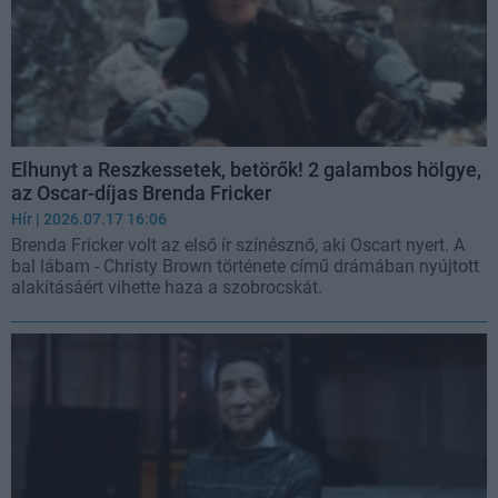
Elhunyt a Reszkessetek, betörők! 2 galambos hölgye,
az Oscar-díjas Brenda Fricker
Hír
| 2026.07.17 16:06
Brenda Fricker volt az első ír színésznő, aki Oscart nyert. A
bal lábam - Christy Brown története című drámában nyújtott
alakításáért vihette haza a szobrocskát.