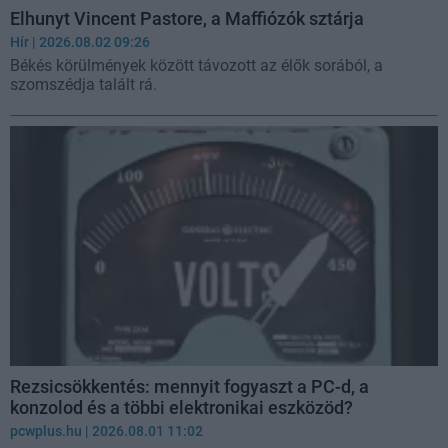
Elhunyt Vincent Pastore, a Maffiózók sztárja
Hír
| 2026.08.02 09:26
Békés körülmények között távozott az élők sorából, a
szomszédja talált rá.
Rezsicsökkentés: mennyit fogyaszt a PC-d, a
konzolod és a többi elektronikai eszközöd?
pcwplus.hu
| 2026.08.01 11:02