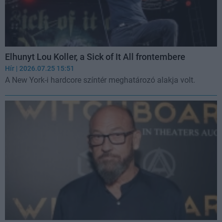
Elhunyt Lou Koller, a Sick of It All frontembere
Hír
| 2026.07.25 15:51
A New York-i hardcore színtér meghatározó alakja volt.