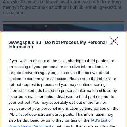
A rezsicsökkentés korlátozásával korántsem mindegy, hogy
mennyit fogyasztanak az otthoni kütyük, ennek igyekeztünk
utánajárni.
www.gsplus.hu -
Do Not Process My Personal
Information
If you wish to opt-out of the sale, sharing to third parties, or
processing of your personal or sensitive information for
targeted advertising by us, please use the below opt-out
section to confirm your selection. Please note that after your
opt-out request is processed you may continue seeing
interest-based ads based on personal information utilized by
us or personal information disclosed to third parties prior to
Példátlan energiakrízis előtt áll az ország - így próbál
your opt-out. You may separately opt-out of the further
segíteni a Magyar Telekom
disclosure of your personal information by third parties on the
pcwplus.hu
| 2026.07.31 16:41
IAB’s list of downstream participants. This information may
Rendkívüli intézkedésekkel csökkenti energiafogyasztását a
also be disclosed by us to third parties on the
IAB’s List of
szolgáltató augusztus első felében.
Downstream Participants
that may further disclose it to other