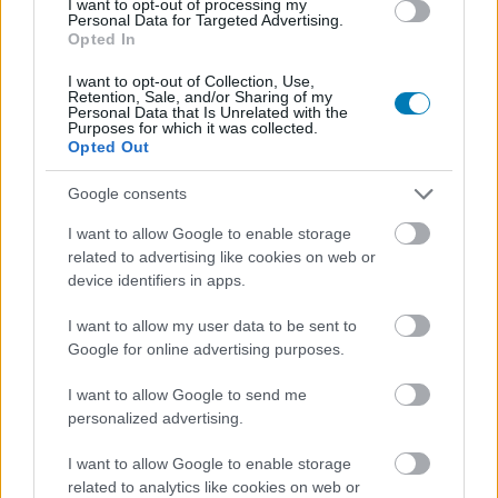
I want to opt-out of processing my
itt az idő, hogy kiderüljön, mi lett a vége, melyik játék az Év
Personal Data for Targeted Advertising.
játéka a GameStar olvasói szerint.
Opted In
I want to opt-out of Collection, Use,
Retention, Sale, and/or Sharing of my
Personal Data that Is Unrelated with the
Purposes for which it was collected.
Opted Out
Google consents
I want to allow Google to enable storage
related to advertising like cookies on web or
device identifiers in apps.
I want to allow my user data to be sent to
Google for online advertising purposes.
GameStar Awards 2017 - szavazz az év legjobb
I want to allow Google to send me
játékára!
personalized advertising.
Hír
| 2018.01.02 11:31
Most, hogy a legfontosabb kategóriákon már túl vagyunk,
I want to allow Google to enable storage
ideje megválasztani a 2017-es év abszolút győztesét.
related to analytics like cookies on web or