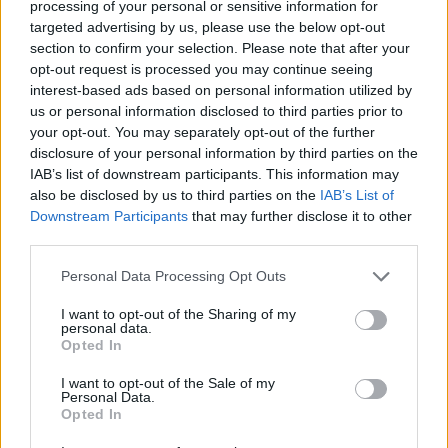
processing of your personal or sensitive information for
GameStar Awards 2018 - szavazz az év legjobb
targeted advertising by us, please use the below opt-out
játékaira!
section to confirm your selection. Please note that after your
Hír
| 2018.12.26 16:35
opt-out request is processed you may continue seeing
Idén is a ti szavazataitok alapján dől el, hogy mely játékokat
interest-based ads based on personal information utilized by
díjazzuk az elmúlt év felhozatalából!
us or personal information disclosed to third parties prior to
your opt-out. You may separately opt-out of the further
disclosure of your personal information by third parties on the
IAB’s list of downstream participants. This information may
also be disclosed by us to third parties on the
IAB’s List of
Downstream Participants
that may further disclose it to other
third parties.
Please note that this website/app uses one or more Google
Personal Data Processing Opt Outs
services and may gather and store information including but
not limited to your visit or usage behaviour. You may click to
I want to opt-out of the Sharing of my
personal data.
grant or deny consent to Google and its third-party tags to
Opted In
use your data for below specified purposes in below Google
consent section.
I want to opt-out of the Sale of my
Ezek voltak 2017 legjobb játékai szerintetek
Personal Data.
Opted In
Hír
| 2018.01.31 16:01
December végén megszavaztattuk veletek 2017 legjobbjait,