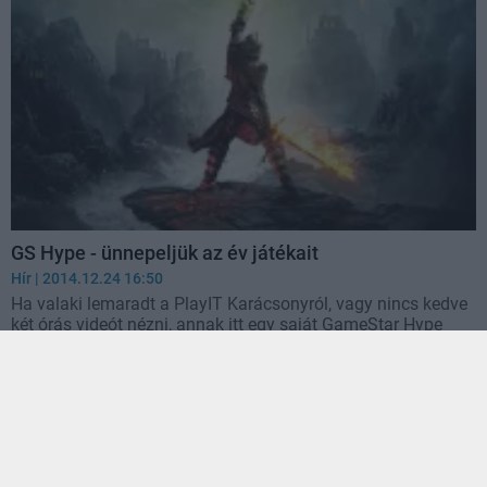
GS Hype - ünnepeljük az év játékait
Hír
| 2014.12.24 16:50
Ha valaki lemaradt a PlayIT Karácsonyról, vagy nincs kedve
két órás videót nézni, annak itt egy saját GameStar Hype
2014 legjobb játékairól - a GS közösség szavazataival.