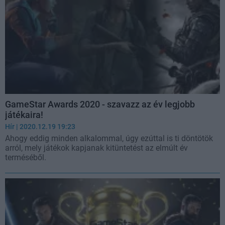
GameStar Awards 2020 - szavazz az év legjobb
játékaira!
Hír
| 2020.12.19 19:23
Ahogy eddig minden alkalommal, úgy ezúttal is ti döntötök
arról, mely játékok kapjanak kitüntetést az elmúlt év
terméséből.