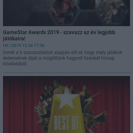
GameStar Awards 2019 - szavazz az év legjobb
játékaira!
Hír
| 2019.12.26 17:30
Ismét a ti szavazataitok alapján dől el, hogy mely játékok
érdemelnek díjat a mögöttünk hagyott tizenkét hónap
kínálatából.