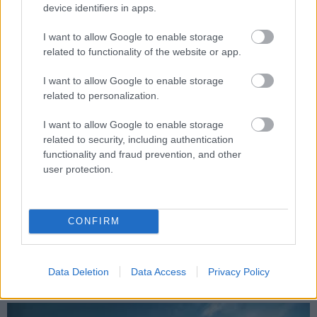
device identifiers in apps.
I want to allow Google to enable storage
related to functionality of the website or app.
I want to allow Google to enable storage
related to personalization.
I want to allow Google to enable storage
related to security, including authentication
functionality and fraud prevention, and other
user protection.
GameStar Awards 2017 - szavazz az év legnagyobb
baklövésére
CONFIRM
Hír
| 2018.01.02 11:17
Botrányoktól egyáltalán nem mentesen zajlott a tavalyi év,
rengeteg dolgot baltáztak el a kiadók. De melyik volt a
Data Deletion
Data Access
Privacy Policy
legkellemetlenebb? Most ti mondhatjátok meg.