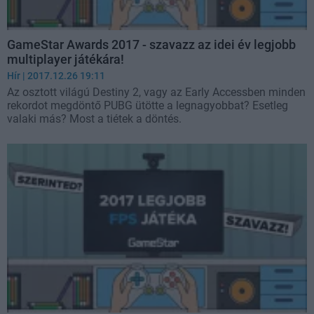
GameStar Awards 2017 - szavazz az idei év legjobb
multiplayer játékára!
Hír
| 2017.12.26 19:11
Az osztott világú Destiny 2, vagy az Early Accessben minden
rekordot megdöntő PUBG ütötte a legnagyobbat? Esetleg
valaki más? Most a tiétek a döntés.