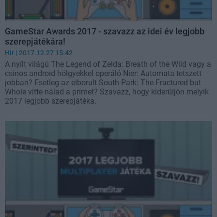
GameStar Awards 2017 - szavazz az idei év legjobb
szerepjátékára!
Hír
| 2017.12.27 15:42
A nyílt világú The Legend of Zelda: Breath of the Wild vagy a
csinos android hölgyekkel operáló Nier: Automata tetszett
jobban? Esetleg az elborult South Park: The Fractured but
Whole vitte nálad a prímet? Szavazz, hogy kiderüljön melyik
2017 legjobb szerepjátéka.