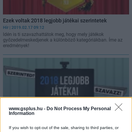
Ezek voltak 2018 legjobb játékai szerintetek
Hír
| 2019.02.17 09:12
Idén is ti szavazhattátok meg, hogy mely játékok
győzedelmeskedjenek a különböző kategóriákban. Íme az
eredmények!
www.gsplus.hu -
Do Not Process My Personal
Information
If you wish to opt-out of the sale, sharing to third parties, or