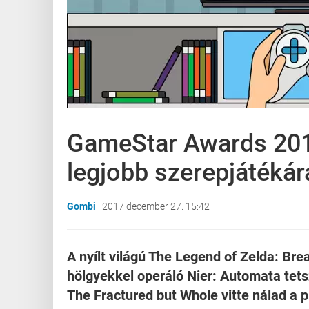
GameStar Awards 2017
legjobb szerepjátékár
Gombi
|
2017 december 27. 15:42
A nyílt világú The Legend of Zelda: Bre
hölgyekkel operáló Nier: Automata tets
The Fractured but Whole vitte nálad a 