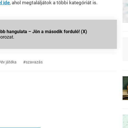
l ide
, ahol megtaláljátok a többi kategóriát is.
b hangulata – Jön a második forduló! (X)
sorozat.
#év játéka
#szavazás