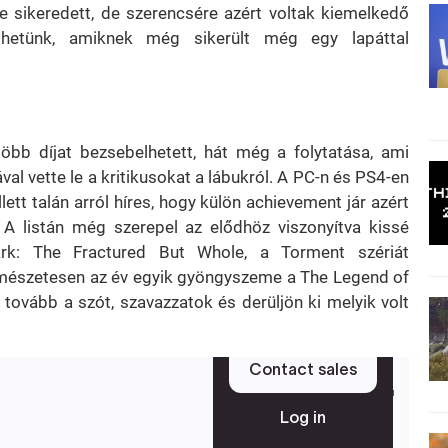
e sikeredett, de szerencsére azért voltak kiemelkedő
élhetünk, amiknek még sikerült még egy lapáttal
 több díjat bezsebelhetett, hát még a folytatása, ami
al vette le a kritikusokat a lábukról. A PC-n és PS4-en
ett talán arról híres, hogy külön achievement jár azért
 A listán még szerepel az elődhöz viszonyítva kissé
rk: The Fractured But Whole, a Torment szériát
rmészetesen az év egyik gyöngyszeme a The Legend of
k tovább a szót, szavazzatok és derüljön ki melyik volt