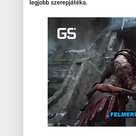
legjobb szerepjátéka.
Loaded
:
Unmute
21.86%