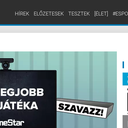
HÍREK
ELŐZETESEK
TESZTEK
[ÉLET]
#ESPO