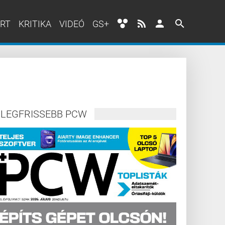
RT
KRITIKA
VIDEÓ
GS+
LEGFRISSEBB PCW