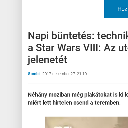
Hoz
Napi büntetés: techni
a Star Wars VIII: Az u
jelenetét
Gombi
|
2017 december 27. 21:10
Néhány moziban még plakátokat is ki k
miért lett hirtelen csend a teremben.