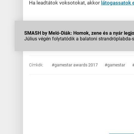
Ha leadtátok voksotokat, akkor
látogassatok e
SMASH by Meló-Diák: Homok, zene és a nyár legjob
Július végén folytatódik a balatoni strandröplabda-
Címkék:
#gamestar awards 2017
#gamestar