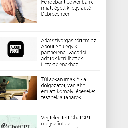
Felrobbant power bank
miatt égett ki egy autó
Debrecenben
Adatszivárgás történt az
About You egyik
partnerénél, vásárlói
adatok kerülhettek
illetéktelenekhez
Túl sokan írnak AI-jal
dolgozatot, van ahol
emiatt komoly lépéseket
tesznek a tanárok
Végtelenített ChatGPT:
megszűnt az