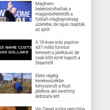
Majdnem
belekóstolhattak a
magánbefektetők a
futball-világbajnokság
üzletébe, de rájuk csapták
az ajtót
A 18 éves srác papíron
437 millió forintot
keresett a játékával, de
csak 650 ezret kapott a
Steamtől
Élete végéig
kerekesszékbe
kényszerült a Rust
játékos, aki swatting
áldozata lett
Vin Diesel azóta nem bírja