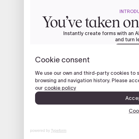
powered by
Typeform