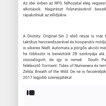
Az idei évben az RPG felhozatal elég vegyesr
alkotások. Nagyrészt folytatásokról besz
rápakolniuk az elődjükre.
A
Divinity: Original Sin 2 első része is már
taktikus harcrendszerével és kooperatív módjáv
is sikeres NieR: Automata a pörgős akciói mell
ha többször is benéztünk 2B szoknyája alá.
visszafogott, de így is remek South Pa
felélesztő Torment: Tides of Numenera és te
Zelda: Breath of the Wild. De ne is fecséreljü
2017 legjobb szerepjátéka!