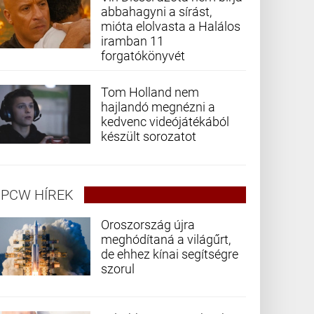
abbahagyni a sírást,
mióta elolvasta a Halálos
iramban 11
forgatókönyvét
Tom Holland nem
hajlandó megnézni a
kedvenc videójátékából
készült sorozatot
PCW HÍREK
Oroszország újra
meghódítaná a világűrt,
de ehhez kínai segítségre
szorul