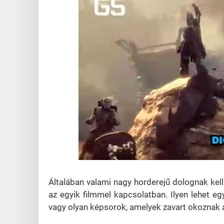
Loaded
:
Unmute
37.95%
Általában valami nagy horderejű dolognak kell
az egyik filmmel kapcsolatban. Ilyen lehet e
vagy olyan képsorok, amelyek zavart okoznak 