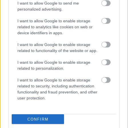
I want to allow Google to send me
personalized advertising.
Egyre biztosabb, hogy Ázsiában játszódik a
következő (utáni) Assassin's Creed, de más is kiderült
I want to allow Google to enable storage
Hír
| 2022.07.22 15:30
related to analytics like cookies on web or
Úgy tűnik, hamarosan a Japánban bújkáló templomosokat
device identifiers in apps.
gyilkolhatjuk halomra visszahúzható pengénkkel.
I want to allow Google to enable storage
related to functionality of the website or app.
I want to allow Google to enable storage
related to personalization.
I want to allow Google to enable storage
related to security, including authentication
functionality and fraud prevention, and other
user protection.
CONFIRM
A Ubisoft is tart gyorsan egy livestreamet, itt