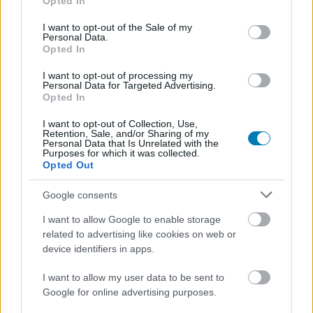
Opted In
use your data for below specified purposes in below Google
consent section.
I want to opt-out of the Sale of my
Personal Data.
Opted In
Végre kiderült, hogy milyen lesz Assassin's Creed
Infinity, és már a Ubisoft új Assassin's Creed
I want to opt-out of processing my
játékairól is többet tudunk
Personal Data for Targeted Advertising.
Opted In
Hír
| 2024.02.27 12:49
Egy masszív szivárgás rántotta le a leplet az Assassin's
I want to opt-out of Collection, Use,
Creed szériát a jövőben összefogó platform működéséről.
Retention, Sale, and/or Sharing of my
Personal Data that Is Unrelated with the
Purposes for which it was collected.
Opted Out
Google consents
I want to allow Google to enable storage
related to advertising like cookies on web or
device identifiers in apps.
I want to allow my user data to be sent to
Google for online advertising purposes.