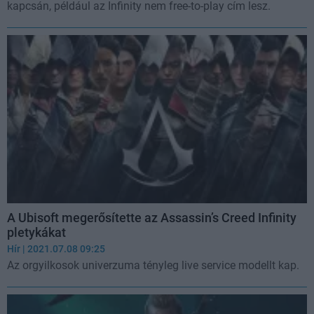
kapcsán, például az Infinity nem free-to-play cím lesz.
A Ubisoft megerősítette az Assassin’s Creed Infinity
pletykákat
Hír
| 2021.07.08 09:25
Az orgyilkosok univerzuma tényleg live service modellt kap.