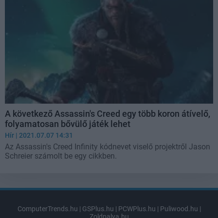
A következő Assassin's Creed egy több koron átívelő,
folyamatosan bővülő játék lehet
Hír
| 2021.07.07 14:31
Az Assassin's Creed Infinity kódnevet viselő projektről Jason
Schreier számolt be egy cikkben.
ComputerTrends.hu
|
GSPlus.hu
|
PCWPlus.hu
|
Puliwood.hu
|
Zoldpalya.hu