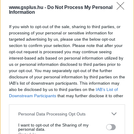
www.gsplus.hu -
Do Not Process My Personal
Information
If you wish to opt-out of the sale, sharing to third parties, or
processing of your personal or sensitive information for
targeted advertising by us, please use the below opt-out
Új részletek derültek ki az Assassin's Creed Hexe-ről
section to confirm your selection. Please note that after your
Hír
| 2024.04.23 20:40
opt-out request is processed you may continue seeing
Megtudtunk ezt-azt az Assassin's Creed Infinity platformra
interest-based ads based on personal information utilized by
érkező játékról, amiben a boszorkányság is nagy szerephez
us or personal information disclosed to third parties prior to
jut.
your opt-out. You may separately opt-out of the further
disclosure of your personal information by third parties on the
IAB’s list of downstream participants. This information may
also be disclosed by us to third parties on the
IAB’s List of
Downstream Participants
that may further disclose it to other
third parties.
Please note that this website/app uses one or more Google
Personal Data Processing Opt Outs
services and may gather and store information including but
not limited to your visit or usage behaviour. You may click to
I want to opt-out of the Sharing of my
personal data.
grant or deny consent to Google and its third-party tags to