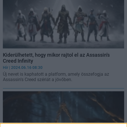
Kiderülhetett, hogy mikor rajtol el az Assassin's
Creed Infinity
Hír
| 2024.06.16 08:30
Új nevet is kaphatott a platform, amely összefogja az
Assassin's Creed szériát a jövőben.