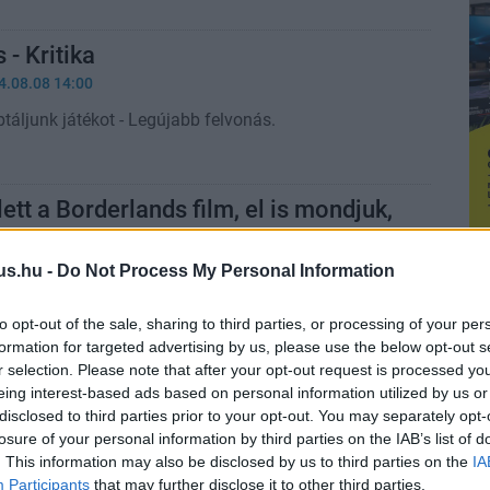
 - Kritika
4.08.08 14:00
áljunk játékot - Legújabb felvonás.
ett a Borderlands film, el is mondjuk,
2:20
us.hu -
Do Not Process My Personal Information
, hogy nem lesz nagy eresztés, de minden
alulmúlta a Borderlands mozi.
to opt-out of the sale, sharing to third parties, or processing of your per
formation for targeted advertising by us, please use the below opt-out s
r selection. Please note that after your opt-out request is processed y
 kritika - vessetek a pusztaságba
eing interest-based ads based on personal information utilized by us or
8:27
disclosed to third parties prior to your opt-out. You may separately opt-
losure of your personal information by third parties on the IAB’s list of
, várt és váratlan dekoltázsok, a Cápasrác és
. This information may also be disclosed by us to third parties on the
IA
sejlő esztétikája - nehéz elhinni, hogy a Borderlands
Participants
that may further disclose it to other third parties.
zálom volt.