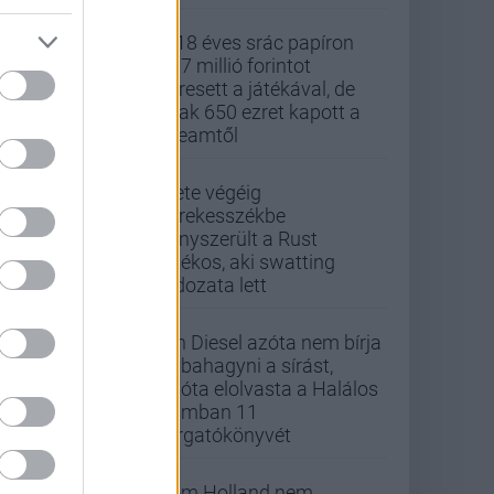
A 18 éves srác papíron
437 millió forintot
keresett a játékával, de
csak 650 ezret kapott a
Steamtől
Élete végéig
kerekesszékbe
kényszerült a Rust
játékos, aki swatting
áldozata lett
Vin Diesel azóta nem bírja
abbahagyni a sírást,
mióta elolvasta a Halálos
iramban 11
forgatókönyvét
Tom Holland nem