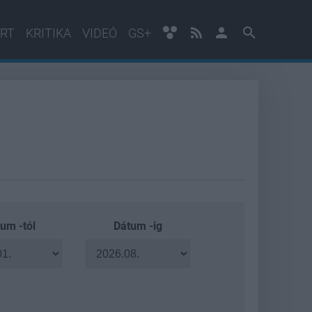
RT
KRITIKA
VIDEÓ
GS+
um -tól
Dátum -ig