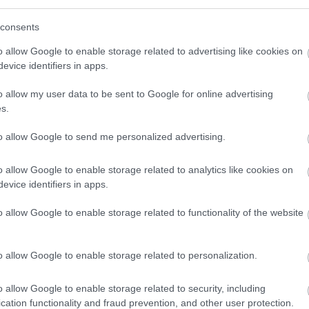
ő trailer alapján.
consents
futott a Borderlands film első
o allow Google to enable storage related to advertising like cookies on
evice identifiers in apps.
8:41
o allow my user data to be sent to Google for online advertising
készült adaptáció igyekszik elkapni a játékok
s.
to allow Google to send me personalized advertising.
ptuk a Borderlands film hivatalos
lső kedvcsinálóját
o allow Google to enable storage related to analytics like cookies on
7:13
evice identifiers in apps.
b szereplők sziluettjét láthattuk, most már meg is
o allow Google to enable storage related to functionality of the website
at.
o allow Google to enable storage related to personalization.
3.03.16 08:05
o allow Google to enable storage related to security, including
nelemhamisítás a kréta korszakból.
cation functionality and fraud prevention, and other user protection.