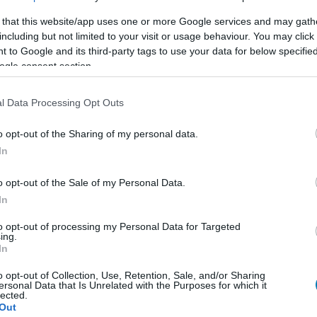
 that this website/app uses one or more Google services and may gath
emier előtt a Borderlands filmet!
including but not limited to your visit or usage behaviour. You may click 
 to Google and its third-party tags to use your data for below specifi
4.08.02 17:00
ogle consent section.
kerül mozikba a Borderlands videojáték adaptációja,
már premier előtt megtekinthetik.
l Data Processing Opt Outs
olsó, látványos előzetesét a
o opt-out of the Sharing of my personal data.
s mozi
In
8:27
o opt-out of the Sale of my Personal Data.
rlands mozifilm utolsó előzetese, amit nálunk
In
agyar felirattal nézhettek meg.
to opt-out of processing my Personal Data for Targeted
ing.
nkronnal talán még viccesebb a
In
 film első előzetese
o opt-out of Collection, Use, Retention, Sale, and/or Sharing
2:36
ersonal Data that Is Unrelated with the Purposes for which it
lected.
inkronosan is megnézni a Borderlands mozit,
Out