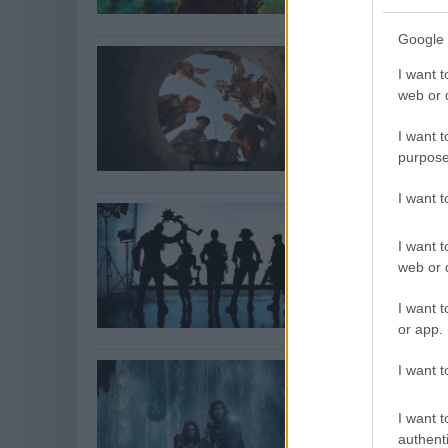
legalábbis az els
Google 
BRÉKING: Be
I want t
trailere
web or d
Hír
| 2024.02.21 1
I want t
A sztárgárdával 
purpose
hangulatát.
I want 
Végre megka
képeit és e
I want t
Hír
| 2024.02.20 1
web or d
Eddig csak a főb
I want t
mutatták maguk
or app.
65 - Kritika
I want t
puliwood.hu
| 202
I want t
Lebutított törté
authenti