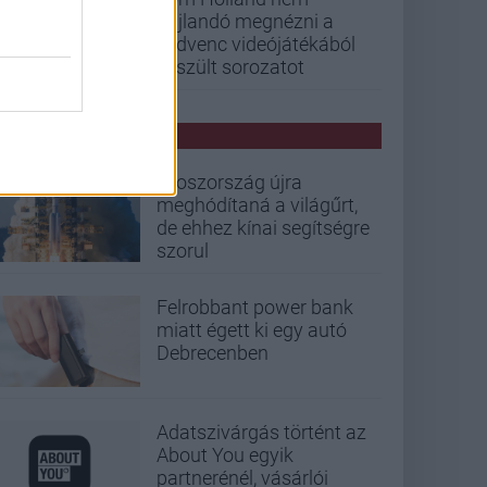
hajlandó megnézni a
kedvenc videójátékából
készült sorozatot
PCW HÍREK
Oroszország újra
meghódítaná a világűrt,
de ehhez kínai segítségre
szorul
Felrobbant power bank
miatt égett ki egy autó
Debrecenben
Adatszivárgás történt az
About You egyik
partnerénél, vásárlói