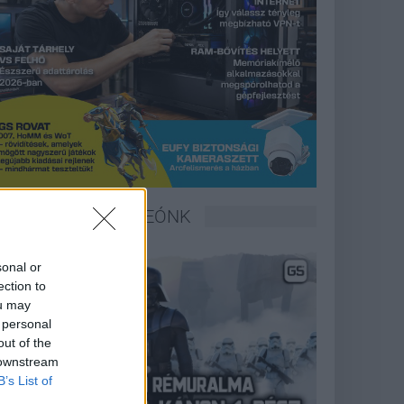
LEGFRISSEBB VIDEÓNK
sonal or
ection to
ou may
 personal
out of the
 downstream
B’s List of