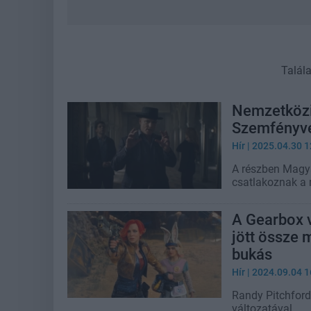
Talál
Nemzetközi
Szemfényves
Hír
| 2025.04.30 1
A részben Magya
csatlakoznak a
A Gearbox v
jött össze 
bukás
Hír
| 2024.09.04 1
Randy Pitchford
változatával.