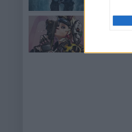
Már Tiny Ti
Borderland
Hír
| 2021.03.02 1
Tiny Tina sem m