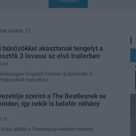
Keresés
atok száma: 12
 bűnözőkkel akasztanak tengelyt a
ztők 3 lovasai az első trailerben
2:45
rországon forgatott filmben új bűvészek is
 megszokott csapathoz.
ezetője szerint a The Beatlesnek se
minden, így nekik is belefér néhány
6:31
 kvázi előállt a Chewbacca-védelem modern