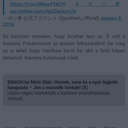
https://t.co/dNsw9TACYl
#ポッ拳
pic.twitter.com/hgU2wAcm7p
— ポッ拳 公式アカウント (@pokken_official)
January 8,
2016
Én őszintén remélem, hogy Scyther lesz az. Ő volt a
kedvenc Pokémonom az eredeti felhozatalból. De még
az is lehet, hogy Vanilluxe kerül be, akit a fenti képen
láthattok. Kemény bunyósnak tűnik.
SMASH by Meló-Diák: Homok, zene és a nyár legjobb
hangulata – Jön a második forduló! (X)
Július végén folytatódik a balatoni strandröplabda-
sorozat.