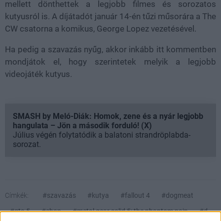
mellett dönthettek a legjobb filmes és sorozatos
kutyusról is. A díjátadót január 14-én tűzi műsorára a The
CW csatorna a komikus, George Lopez vezetésével.
Ha pedig a szavazás nyűg, akkor inkább itt kommentben
mondjátok el, hogy szerintetek melyik a legjobb
videojáték kutyus.
SMASH by Meló-Diák: Homok, zene és a nyár legjobb
hangulata – Jön a második forduló! (X)
Július végén folytatódik a balatoni strandröplabda-
sorozat.
Címkék:
#szavazás
#kutya
#fallout 4
#dogmeat
#gta 5
#chop
#metal gear solid 5: the phantom pain
#d-