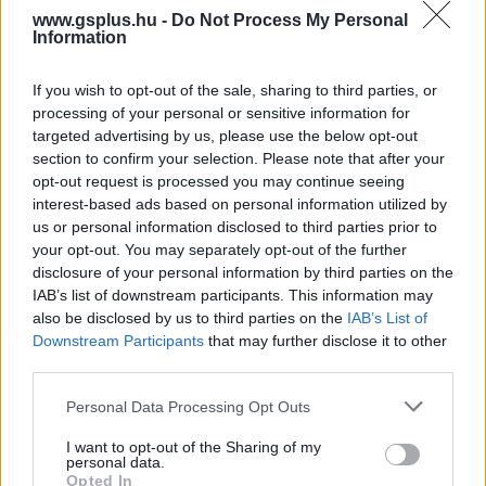
dog
#the cw
#world dog awards
www.gsplus.hu -
Do Not Process My Personal
Information
If you wish to opt-out of the sale, sharing to third parties, or
Fallout 4
processing of your personal or sensitive information for
targeted advertising by us, please use the below opt-out
A háború sosem változik.
section to confirm your selection. Please note that after your
opt-out request is processed you may continue seeing
interest-based ads based on personal information utilized by
us or personal information disclosed to third parties prior to
your opt-out. You may separately opt-out of the further
disclosure of your personal information by third parties on the
IAB’s list of downstream participants. This information may
also be disclosed by us to third parties on the
IAB’s List of
Downstream Participants
that may further disclose it to other
third parties.
Please note that this website/app uses one or more Google
Personal Data Processing Opt Outs
AMI TETSZETT
services and may gather and store information including but
not limited to your visit or usage behaviour. You may click to
I want to opt-out of the Sharing of my
personal data.
grant or deny consent to Google and its third-party tags to
irdatlan mennyiségű tartalom
Opted In