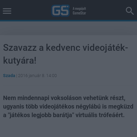
Szavazz a kedvenc videojáték-
kutyára!
Szada
|
2016 január 8. 14:00
Nem mindennapi voksoláson vehetünk részt,
ugyanis több videojátékos négylábú is megküzd
a "játékos legjobb barátja" virtuális trófeáért.
Loaded
:
Unmute
38.14%