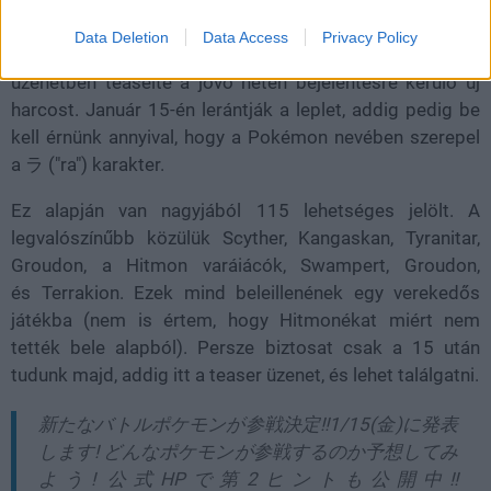
A
Pokkén Tournament
marketinggépezete egy pillanatra
Data Deletion
Data Access
Privacy Policy
sem áll meg. A Bandai Namco most egy Twitter
üzenetben teaselte a jövő héten bejelentésre kerülő új
harcost. Január 15-én lerántják a leplet, addig pedig be
kell érnünk annyival, hogy a Pokémon nevében szerepel
a ラ ("ra") karakter.
Ez alapján van nagyjából 115 lehetséges jelölt. A
legvalószínűbb közülük Scyther, Kangaskan, Tyranitar,
Groudon, a Hitmon varáiácók, Swampert, Groudon,
és Terrakion. Ezek mind beleillenének egy verekedős
játékba (nem is értem, hogy Hitmonékat miért nem
tették bele alapból). Persze biztosat csak a 15 után
tudunk majd, addig itt a teaser üzenet, és lehet találgatni.
新たなバトルポケモンが参戦決定!!1/15(金)に発表
します! どんなポケモンが参戦するのか予想してみ
よう! 公式HPで第2ヒントも公開中!!