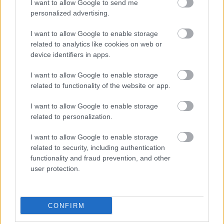
I want to allow Google to send me
personalized advertising.
Hozzászólások
I want to allow Google to enable storage
related to analytics like cookies on web or
device identifiers in apps.
Pokkén Tournament - új kihívó
I want to allow Google to enable storage
related to functionality of the website or app.
érkezik a jövő héten
I want to allow Google to enable storage
related to personalization.
Hunter_GS
|
2016 január 9. 08:09
I want to allow Google to enable storage
related to security, including authentication
functionality and fraud prevention, and other
A Nintendo és a Bandai Namco egy új
user protection.
Pokémont készül bejelenteni a készülő
verekedős játékukhoz.
CONFIRM
Loaded
:
Unmute
21.65%