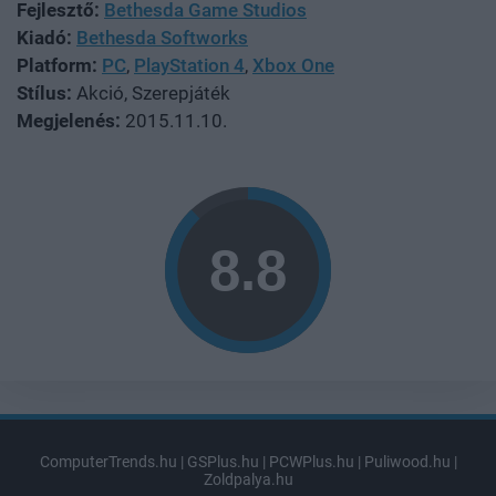
Fejlesztő:
Bethesda Game Studios
Kiadó:
Bethesda Softworks
Platform:
PC
,
PlayStation 4
,
Xbox One
Stílus:
Akció, Szerepjáték
Megjelenés:
2015.11.10.
ComputerTrends.hu
|
GSPlus.hu
|
PCWPlus.hu
|
Puliwood.hu
|
Zoldpalya.hu