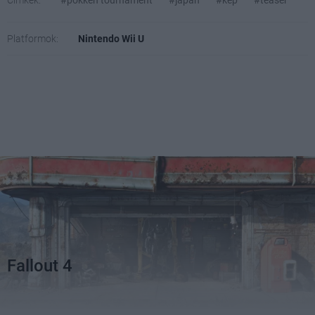
Címkék:
#pokkén tournament
#japán
#kép
#teaser
Platformok:
Nintendo Wii U
Fallout 4