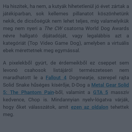
Ha hiszitek, ha nem, a kutyák hihetetlenül jó évet zártak a
játékiparban, sok kellemes pillanatot köszönhetünk
nekik, de dicsőségük nem lehet teljes, míg valamelyikük
meg nem nyeri a
The CW
csatorna World Dog Awards
névre hallgató díjátadóját, vagy legalábbis azt a
kategóriát (Top Video Game Dog), amelyben a virtuális
ebek mérettetnek meg egymással.
A pixelekből gyúrt, de érdemeikből ez cseppet sem
levonó csahosok listájáról természetesen nem
maradhatott le a
Fallout 4
Dogmeatje, szerepel rajta
Solid Snake hűséges kísérője, D-Dog a
Metal Gear Solid
5: The Phantom Pain
-ből, valamint a
GTA 5
masszív
kedvence, Chop is. Mindannyian nyelv-lógatva várják,
hogy őket válasszátok, amit
ezen az oldalon
tehettek
meg.