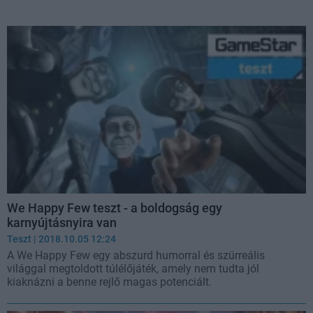
We Happy Few teszt - a boldogság egy
karnyújtásnyira van
Teszt
| 2018.10.05 12:24
A We Happy Few egy abszurd humorral és szürreális
világgal megtoldott túlélőjáték, amely nem tudta jól
kiaknázni a benne rejlő magas potenciált.