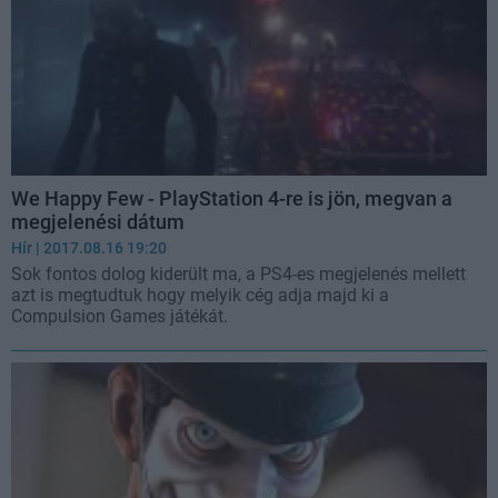
We Happy Few - PlayStation 4-re is jön, megvan a
megjelenési dátum
Hír
| 2017.08.16 19:20
Sok fontos dolog kiderült ma, a PS4-es megjelenés mellett
azt is megtudtuk hogy melyik cég adja majd ki a
Compulsion Games játékát.