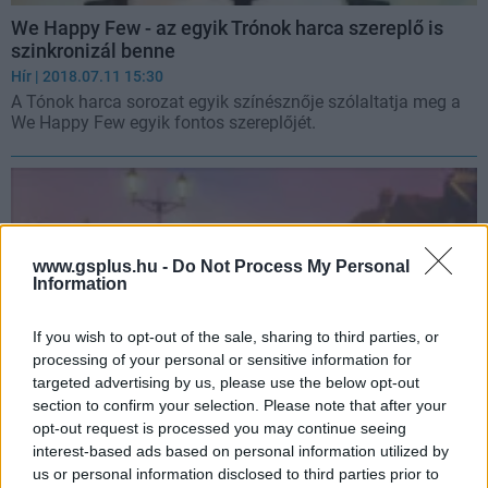
We Happy Few - az egyik Trónok harca szereplő is
szinkronizál benne
Hír
| 2018.07.11 15:30
A Tónok harca sorozat egyik színésznője szólaltatja meg a
We Happy Few egyik fontos szereplőjét.
www.gsplus.hu -
Do Not Process My Personal
Information
If you wish to opt-out of the sale, sharing to third parties, or
processing of your personal or sensitive information for
targeted advertising by us, please use the below opt-out
section to confirm your selection. Please note that after your
opt-out request is processed you may continue seeing
We Happy Few - megjelenhet Ausztráliában is
interest-based ads based on personal information utilized by
us or personal information disclosed to third parties prior to
Hír
| 2018.07.04 08:09