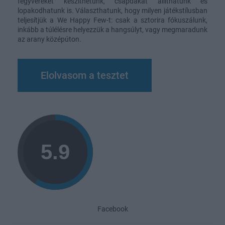
fegyvereket készíthetünk, csapdákat állíthatunk és
lopakodhatunk is. Választhatunk, hogy milyen játékstílusban
teljesítjük a We Happy Few-t: csak a sztorira fókuszálunk,
inkább a túlélésre helyezzük a hangsúlyt, vagy megmaradunk
az arany középúton.
Elolvasom a tesztet
Facebook