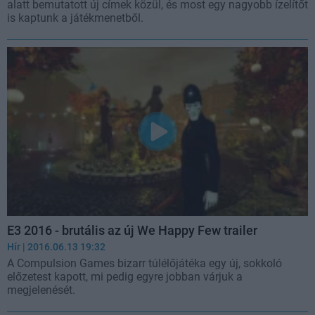
alatt bemutatott új címek közül, és most egy nagyobb ízelítőt
is kaptunk a játékmenetből.
E3 2016 - brutális az új We Happy Few trailer
Hír
| 2016.06.13 19:32
A Compulsion Games bizarr túlélőjátéka egy új, sokkoló
előzetest kapott, mi pedig egyre jobban várjuk a
megjelenését.