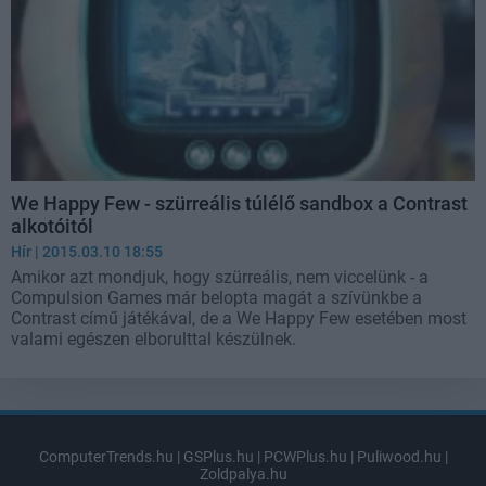
We Happy Few - szürreális túlélő sandbox a Contrast
alkotóitól
Hír
| 2015.03.10 18:55
Amikor azt mondjuk, hogy szürreális, nem viccelünk - a
Compulsion Games már belopta magát a szívünkbe a
Contrast című játékával, de a We Happy Few esetében most
valami egészen elborulttal készülnek.
ComputerTrends.hu
|
GSPlus.hu
|
PCWPlus.hu
|
Puliwood.hu
|
Zoldpalya.hu