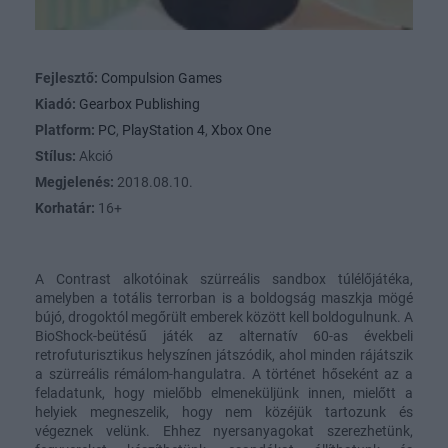
Fejlesztő:
Compulsion Games
Kiadó:
Gearbox Publishing
Platform:
PC
,
PlayStation 4
,
Xbox One
Stílus:
Akció
Megjelenés:
2018.08.10.
Korhatár:
16+
A Contrast alkotóinak szürreális sandbox túlélőjátéka,
amelyben a totális terrorban is a boldogság maszkja mögé
bújó, drogoktól megőrült emberek között kell boldogulnunk. A
BioShock-beütésű játék az alternatív 60-as évekbeli
retrofuturisztikus helyszínen játszódik, ahol minden rájátszik
a szürreális rémálom-hangulatra. A történet hőseként az a
feladatunk, hogy mielőbb elmeneküljünk innen, mielőtt a
helyiek megneszelik, hogy nem közéjük tartozunk és
végeznek velünk. Ehhez nyersanyagokat szerezhetünk,