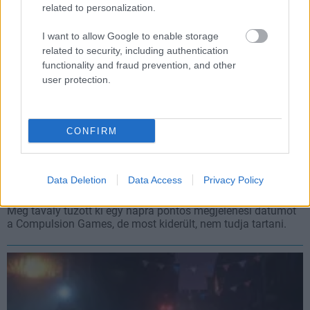
related to personalization.
I want to allow Google to enable storage
related to security, including authentication
functionality and fraud prevention, and other
user protection.
CONFIRM
We Happy Few - csúszik a megjelenés, vissza lehet
kérni a pénzt
Data Deletion
Data Access
Privacy Policy
Hír
| 2018.01.20 09:06
Még tavaly tűzött ki egy napra pontos megjelenési dátumot
a Compulsion Games, de most kiderült, nem tudja tartani.