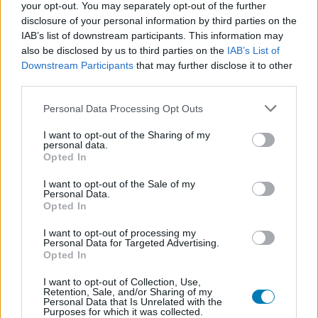
your opt-out. You may separately opt-out of the further
Sikerült a fejlesztőknek meggyőzni a korhatárbesorolási
disclosure of your personal information by third parties on the
bizottságot, hogy nem úgy van pozitívan feltüntetve a
IAB’s list of downstream participants. This information may
droghasználat, ahogy gondolták.
also be disclosed by us to third parties on the
IAB’s List of
Downstream Participants
that may further disclose it to other
third parties.
Please note that this website/app uses one or more Google
Personal Data Processing Opt Outs
services and may gather and store information including but
not limited to your visit or usage behaviour. You may click to
I want to opt-out of the Sharing of my
personal data.
grant or deny consent to Google and its third-party tags to
Opted In
use your data for below specified purposes in below Google
consent section.
I want to opt-out of the Sale of my
Personal Data.
Opted In
I want to opt-out of processing my
Personal Data for Targeted Advertising.
We Happy Few - kaptunk egy rövid ízelítőt, a
Opted In
megjelenési dátum hamarosan érkezik
I want to opt-out of Collection, Use,
Hír
| 2018.06.03 07:55
Retention, Sale, and/or Sharing of my
A borzongató kaland a bedrogozott kisvárosban hamarosan
Personal Data that Is Unrelated with the
Purposes for which it was collected.
tényleg megjelenik, csak még mindig nem tudjuk, hogy