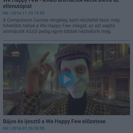
ellenutópiát
Hír
| 2016.11.13 12:55
A Compulsion Games rengeteg apró részlettel teszi még
hihetőbb hellyé a We Happy Few világát, az ezt segítő
animációk közül pedig egyre többet nézhetünk meg.
Bájos és ijesztő a We Happy Few előzetese
Hír
| 2016.07.26 20:55