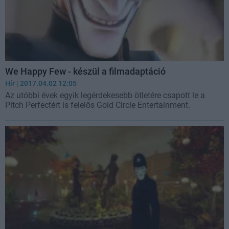
We Happy Few - készül a filmadaptáció
Hír
| 2017.04.02 12:05
Az utóbbi évek egyik legérdekesebb ötletére csapott le a
Pitch Perfectért is felelős Gold Circle Entertainment.