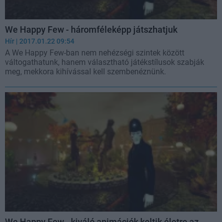
We Happy Few - háromféleképp játszhatjuk
Hír
| 2017.01.22 09:54
A We Happy Few-ban nem nehézségi szintek között
váltogathatunk, hanem választható játékstílusok szabják
meg, mekkora kihívással kell szembenéznünk.
We Happy Few - kiváló animációk keltik életre az