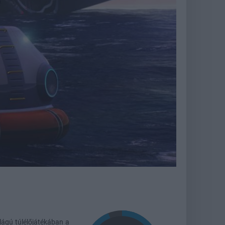
lágú túlélőjátékában a