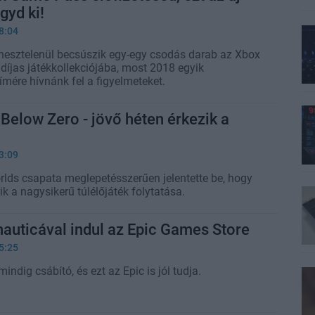
gyd ki!
8:04
nesztelenül becsúszik egy-egy csodás darab az Xbox
íjas játékkollekciójába, most 2018 egyik
mére hívnánk fel a figyelmeteket.
Below Zero - jövő héten érkezik a
3:09
ds csapata meglepetésszerűen jelentette be, hogy
ik a nagysikerű túlélőjáték folytatása.
auticával indul az Epic Games Store
5:25
indig csábító, és ezt az Epic is jól tudja.