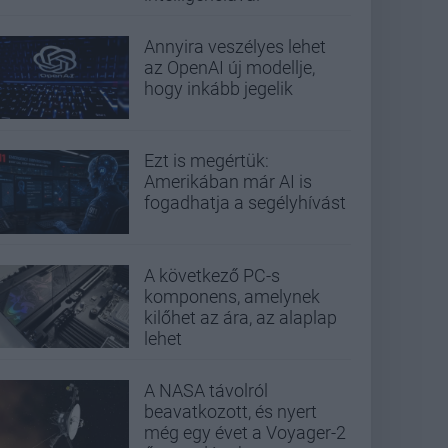
Annyira veszélyes lehet
az OpenAI új modellje,
hogy inkább jegelik
Ezt is megértük:
Amerikában már AI is
fogadhatja a segélyhívást
A következő PC-s
komponens, amelynek
kilőhet az ára, az alaplap
lehet
A NASA távolról
beavatkozott, és nyert
még egy évet a Voyager-2