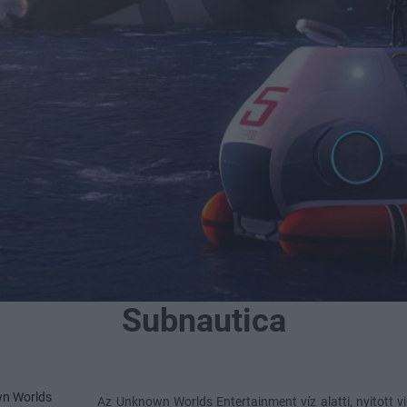
Subnautica
n Worlds
Az Unknown Worlds Entertainment víz alatti, nyitott vi