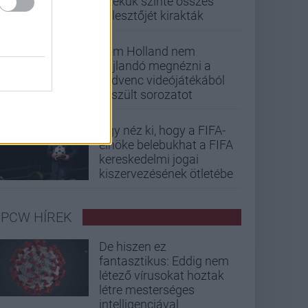
játékuk szinte összes
fejlesztőjét kirakták
Tom Holland nem
hajlandó megnézni a
kedvenc videójátékából
készült sorozatot
Úgy néz ki, hogy a FIFA-
elnöke belebukhat a FIFA
kereskedelmi jogai
kiszervezésének ötletébe
PCW HÍREK
De hiszen ez
fantasztikus: Eddig nem
létező vírusokat hoztak
létre mesterséges
intelligenciával