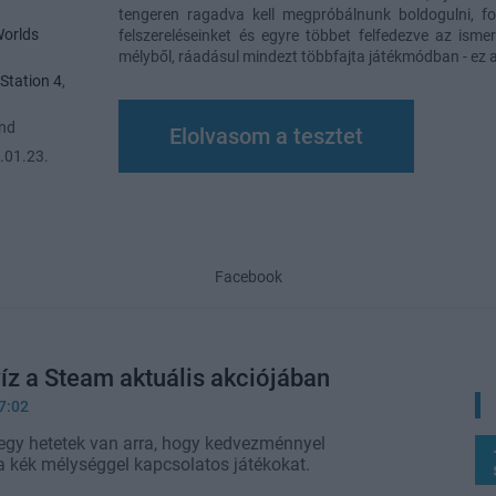
tengeren ragadva kell megpróbálnunk boldogulni, fo
orlds
felszereléseinket és egyre többet felfedezve az ismere
mélyből, ráadásul mindezt többfajta játékmódban - ez 
Station 4
,
and
Elolvasom a tesztet
.01.23.
Facebook
íz a Steam aktuális akciójában
7:02
egy hetetek van arra, hogy kedvezménnyel
 a kék mélységgel kapcsolatos játékokat.