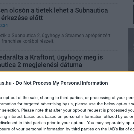
n olcsón a tietek lehet a Subnautica
 érkezése előtt
0:34
zik a Subnautica 2, úgyhogy a Steamen aprópénzért
franchise korábbi részeit.
edarálta a Kraftont, úgyhogy meg is
autica 2 megjelenési dátuma
9:00
már májusban érkezik Steam Early Accessbe.
us.hu -
Do Not Process My Personal Information
to opt-out of the sale, sharing to third parties, or processing of your per
a 2 balhéban egy bíró rendesen a
formation for targeted advertising by us, please use the below opt-out s
te a Kraftont, hatalmasat nyertek a
r selection. Please note that after your opt-out request is processed y
eing interest-based ads based on personal information utilized by us or
0:34
disclosed to third parties prior to your opt-out. You may separately opt-
losure of your personal information by third parties on the IAB’s list of
csak vissza kell vennie a kirúgott vezetőket, de a