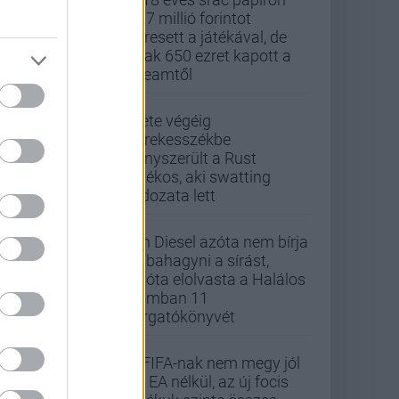
437 millió forintot
keresett a játékával, de
csak 650 ezret kapott a
Steamtől
Élete végéig
kerekesszékbe
kényszerült a Rust
játékos, aki swatting
áldozata lett
Vin Diesel azóta nem bírja
abbahagyni a sírást,
mióta elolvasta a Halálos
iramban 11
forgatókönyvét
A FIFA-nak nem megy jól
az EA nélkül, az új focis