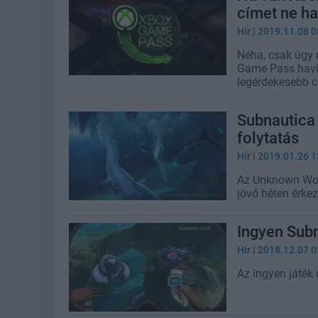
címet ne ha
Hír
| 2019.11.08 0
Néha, csak úgy 
Game Pass havid
legérdekesebb cí
Subnautica 
folytatás
Hír
| 2019.01.26 1
Az Unknown Worl
jövő héten érkez
Ingyen Subn
Hír
| 2018.12.07 0
Az ingyen játék m