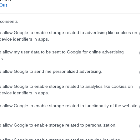
8:50
Out
kellett tisztázniuk a dolgokat, miután több rajongó is
kapcsolt a hírek hallatán.
consents
 lélegzetvisszafojtva a Subnautica
o allow Google to enable storage related to advertising like cookies on
evice identifiers in apps.
a
0:16
o allow my user data to be sent to Google for online advertising
s.
lds Entertainment projektje még nagyon messze
stől.
to allow Google to send me personalized advertising.
nak a következő Subnautica játékon
o allow Google to enable storage related to analytics like cookies on
8:51
evice identifiers in apps.
ds két vasat is tart a tűzben, az egyiknek pedig a
o allow Google to enable storage related to functionality of the website
ngók örülhetnek.
o allow Google to enable storage related to personalization.
a fejlesztői ismeretlen vizekre
vetkező játékukkal
o allow Google to enable storage related to security, including