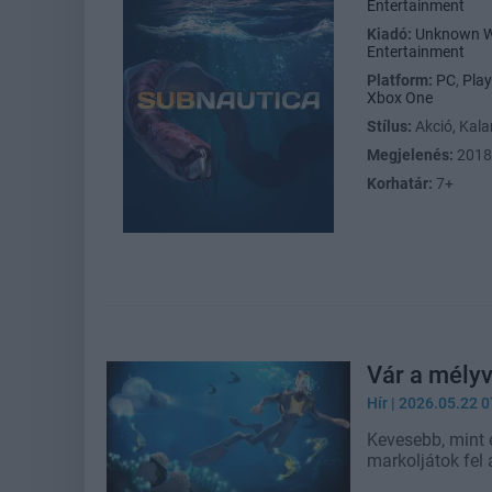
Entertainment
Kiadó:
Unknown W
Entertainment
Platform:
PC
,
Play
Xbox One
Stílus:
Akció, Kal
Megjelenés:
2018
Korhatár:
7+
Vár a mélyv
Hír
| 2026.05.22 0
Kevesebb, mint 
markoljátok fel