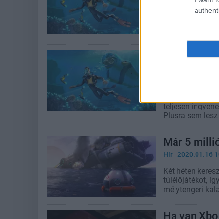
Hír
| 2022.02.14 0
authenti
Az Unknown World
nyugisabbra.
Újabb ingye
PlayStation
Hír
| 2021.03.26 1
Folytatódik a S
teljesen ingyen
Plusra sem les
Már 5 milli
Hír
| 2020.01.16 1
Két héten keresz
túlélőjátékot, í
mélytengeri kal
Ha van Xbox