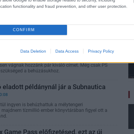
6:42
cation functionality and fraud prevention, and other user protection.
s lecseréli a túlélőjátékok világát valami
CONFIRM
n játékokat zsákolhatunk be
 4-en és 5-ön
2:45
Data Deletion
Data Access
Privacy Policy
ony "Play at Home" programja, melynek keretein belül
esen vágnak hozzánk pár kiváló címet. Még csak PS
z szükséged a behúzásukhoz.
ó eladott példánynál jár a Subnautica
0:08
tül ingyen is behúzhattuk a mélytengeri
gy majdnem tízmillió ember könyvtárában figyel ott a
and.
 Game Pass előfizetésed, ezt az új