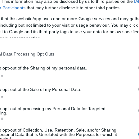
. This information may also be disclosed by us to third parties on the
IA
iós bónuszt is oda kell adnia a fejlesztőknek.
Participants
that may further disclose it to other third parties.
 that this website/app uses one or more Google services and may gath
a 2 vezetőséget kirakó kiadó szerint
including but not limited to your visit or usage behaviour. You may click 
 csináltak
 to Google and its third-party tags to use your data for below specifi
2:22
ogle consent section.
orú ellenőrzések a játék javára válnak és az
gja érdekelni a cégpolitika, ha jó lesz a Subnautica
l Data Processing Opt Outs
o opt-out of the Sharing of my personal data.
rgott dokumentum tovább súlyosbítja
In
a 2 körüli botrányt
E
o opt-out of the Sale of my Personal Data.
0:30
In
s spoilereket tartalmaz a Subnautica 2 tartalmával
to opt-out of processing my Personal Data for Targeted
ing.
In
etyka terjed a Subnautica következő
o opt-out of Collection, Use, Retention, Sale, and/or Sharing
ersonal Data that Is Unrelated with the Purposes for which it
lected.