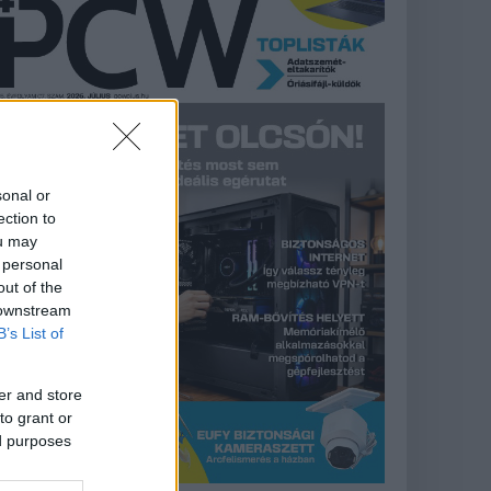
sonal or
ection to
ou may
 personal
out of the
 downstream
B’s List of
er and store
to grant or
ed purposes