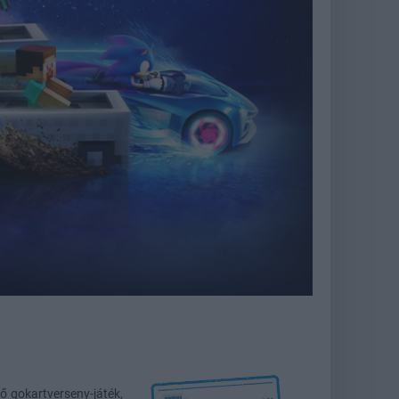
 gokartverseny-játék,