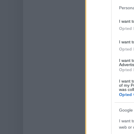
Persona
I want t
Opted 
I want t
Opted 
I want 
Advertis
Opted 
I want t
of my P
was col
Opted 
Google 
I want t
web or d