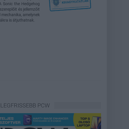
. A Sonic the Hedgehog
zereplőit és jellemzőit
ld mechanika, amelynek
kra is átjuthatnak.
LEGFRISSEBB PCW