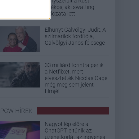
kényszerült a Rust
játékos, aki swatting
áldozata lett
Elhunyt Gálvölgyi Judit, A
szilmarilok fordítója,
Gálvölgyi János felesége
33 milliárd forintra perlik
a Netflixet, mert
elvesztették Nicolas Cage
még meg sem jelent
filmjét
PCW HÍREK
Nagyot lép előre a
ChatGPT, eltűnik az
üzenetkorlát az ingyenes