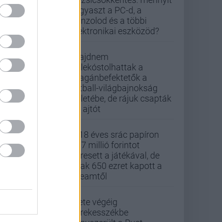
fogyaszt a PC-d, a
konzolod és a többi
elektronikai eszközöd?
Majdnem
belekóstolhattak a
magánbefektetők a
futball-világbajnokság
üzletébe, de rájuk csapták
az ajtót
A 18 éves srác papíron
437 millió forintot
keresett a játékával, de
csak 650 ezret kapott a
Steamtől
Élete végéig
kerekesszékbe