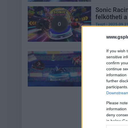
Sonic Racin
felkötheti a
Teszt
| 2025.09.2
Az új Sonic-ver
www.gspl
ötletes mechanik
If you wish 
A SEGA épp 
sensitive in
reklámozni
confirm you
continue se
Hír
| 2025.09.17 1
information 
Egész bátor ke
further disc
pertől retteg.
participants
Downstream 
Please note
information 
deny consent
in below Go