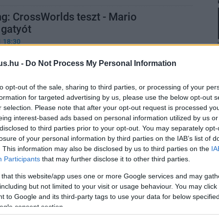
g: CrossWorlds teszt - Mario
 gatyót
1 18:30
senyjáték minden eddiginél izgalmasabb pályákkal,
us.hu -
Do Not Process My Personal Information
ákkal és óriási tartalommal repít a cél felé.
to opt-out of the sale, sharing to third parties, or processing of your per
a Nintendót szurkálva próbálja
formation for targeted advertising by us, please use the below opt-out s
 a Sonic Racinget
r selection. Please note that after your opt-out request is processed y
eing interest-based ads based on personal information utilized by us or
4:40
disclosed to third parties prior to your opt-out. You may separately opt-
ménykedés ez, miközben Sonic otthona épp egy
losure of your personal information by third parties on the IAB’s list of
. This information may also be disclosed by us to third parties on the
IA
Participants
that may further disclose it to other third parties.
 that this website/app uses one or more Google services and may gath
including but not limited to your visit or usage behaviour. You may click 
 to Google and its third-party tags to use your data for below specifi
ogle consent section.