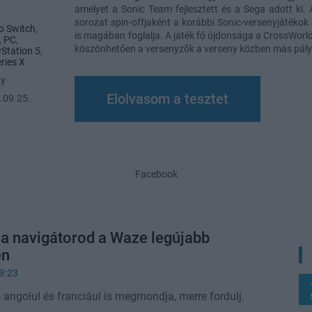
amelyet a Sonic Team fejlesztett és a Sega adott ki
sorozat spin-offjaként a korábbi Sonic-versenyjátékok s
o Switch
,
is magában foglalja. A játék fő újdonsága a CrossWor
,
PC
,
köszönhetően a versenyzők a verseny közben más pályá
yStation 5
,
ries X
ny
Elolvasom a tesztet
.09.25.
Facebook
 a navigátorod a Waze legújabb
en
9:23
 angolul és franciául is megmondja, merre fordulj.