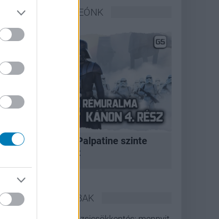
LEGFRISSEBB VIDEÓNK
A korszak, amikor Palpatine szinte
bármit megtehetett
LEGOLVASOTTABBAK
Rezsicsökkentés: mennyit