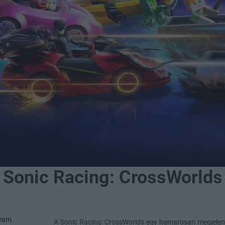
Sonic Racing: CrossWorlds
Team
A Sonic Racing: CrossWorlds egy hamarosan megjelenő