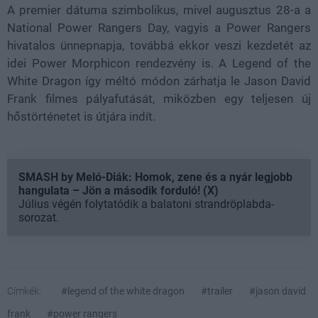
A premier dátuma szimbolikus, mivel augusztus 28-a a
National Power Rangers Day, vagyis a Power Rangers
hivatalos ünnepnapja, továbbá ekkor veszi kezdetét az
idei Power Morphicon rendezvény is. A Legend of the
White Dragon így méltó módon zárhatja le Jason David
Frank filmes pályafutását, miközben egy teljesen új
hőstörténetet is útjára indít.
SMASH by Meló-Diák: Homok, zene és a nyár legjobb
hangulata – Jön a második forduló! (X)
Július végén folytatódik a balatoni strandröplabda-
sorozat.
Címkék:
#legend of the white dragon
#trailer
#jason david
frank
#power rangers