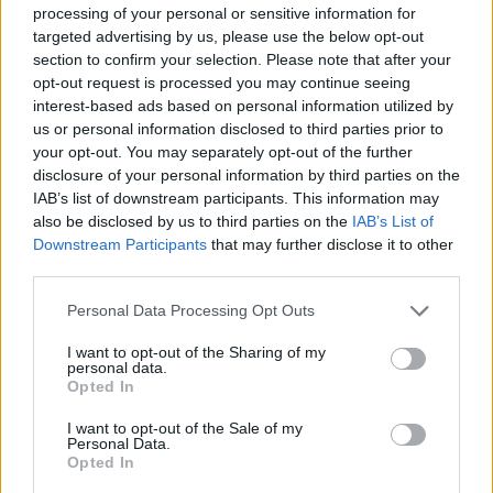
processing of your personal or sensitive information for
targeted advertising by us, please use the below opt-out
section to confirm your selection. Please note that after your
Néhány népszerűbb csomagból egyébként már alig
opt-out request is processed you may continue seeing
maradt. A kampányoldal szerint az Executive Producer
interest-based ads based on personal information utilized by
szint elkelt, a Stábvetítés + MegaPack csomagból már
us or personal information disclosed to third parties prior to
csak pár darab érhető el, de a Szponzor és Főszponzor
your opt-out. You may separately opt-out of the further
kategóriákban is nagyon kevés hely maradt. Aki tehát
disclosure of your personal information by third parties on the
IAB’s list of downstream participants. This information may
nem csak névvel, hanem valamilyen különlegesebb
also be disclosed by us to third parties on the
IAB’s List of
formában szeretne kapcsolódni a filmhez, annak
Downstream Participants
that may further disclose it to other
érdemes gyorsan lépnie.
third parties.
Please note that this website/app uses one or more Google
Personal Data Processing Opt Outs
services and may gather and store information including but
SMASH by Meló-Diák: Homok, zene és a nyár legjobb
not limited to your visit or usage behaviour. You may click to
I want to opt-out of the Sharing of my
personal data.
hangulata – Jön a második forduló! (X)
grant or deny consent to Google and its third-party tags to
Opted In
Július végén folytatódik a balatoni strandröplabda-
use your data for below specified purposes in below Google
sorozat.
consent section.
I want to opt-out of the Sale of my
Personal Data.
Opted In