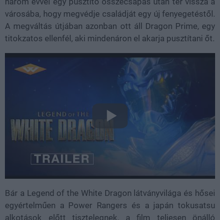
három évvel egy pusztító összecsapás után tér vissza a
városába, hogy megvédje családját egy új fenyegetéstől.
A megváltás útjában azonban ott áll Dragon Prime, egy
titokzatos ellenfél, aki mindenáron el akarja pusztítani őt.
Bár a Legend of the White Dragon látványvilága és hősei
egyértelműen a Power Rangers és a japán tokusatsu
alkotások előtt tisztelegnek, a film teljesen önálló