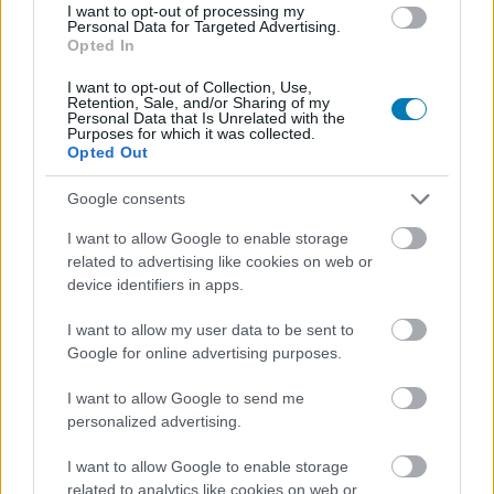
I want to opt-out of processing my
Personal Data for Targeted Advertising.
Címkék:
#vakondok 6
#vakondok
#gaborca
Opted In
I want to opt-out of Collection, Use,
Retention, Sale, and/or Sharing of my
Personal Data that Is Unrelated with the
Purposes for which it was collected.
Opted Out
Google consents
I want to allow Google to enable storage
Évekkel a halála után moziba
related to advertising like cookies on web or
device identifiers in apps.
kerül a zöld Power Ranger,
I want to allow my user data to be sent to
Jason David Frank utolsó filmje
Google for online advertising purposes.
- itt a Legend of the White
I want to allow Google to send me
personalized advertising.
Dragon előzetese
I want to allow Google to enable storage
related to analytics like cookies on web or