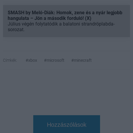
SMASH by Meló-Diák: Homok, zene és a nyár legjobb
hangulata – Jön a második forduló! (X)
Július végén folytatódik a balatoni strandröplabda-
sorozat.
Címkék:
#xbox
#microsoft
#minecraft
Hozzászólások