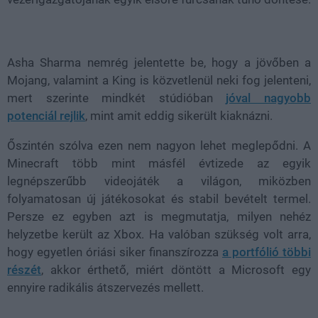
Asha Sharma
nemrég jelentette be, hogy a jövőben a
Mojang, valamint a
King
is közvetlenül neki fog jelenteni,
mert szerinte mindkét stúdióban
jóval nagyobb
potenciál rejlik
, mint amit eddig sikerült kiaknázni.
Őszintén szólva ezen nem nagyon lehet meglepődni. A
Minecraft több mint másfél évtizede az egyik
legnépszerűbb videojáték a világon, miközben
folyamatosan új játékosokat és stabil bevételt termel.
Persze ez egyben azt is megmutatja, milyen nehéz
helyzetbe került az Xbox. Ha valóban szükség volt arra,
hogy egyetlen óriási siker finanszírozza
a portfólió többi
részét
, akkor érthető, miért döntött a Microsoft egy
ennyire radikális átszervezés mellett.