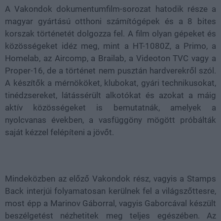
A Vakondok dokumentumfilm-sorozat hatodik része a
magyar gyártású otthoni számítógépek és a 8 bites
korszak történetét dolgozza fel. A film olyan gépeket és
közösségeket idéz meg, mint a HT-1080Z, a Primo, a
Homelab, az Aircomp, a Brailab, a Videoton TVC vagy a
Proper-16, de a történet nem pusztán hardverekről szól.
A készítők a mérnököket, klubokat, gyári technikusokat,
tinédzsereket, látássérült alkotókat és azokat a máig
aktív közösségeket is bemutatnák, amelyek a
nyolcvanas években, a vasfüggöny mögött próbálták
saját kézzel felépíteni a jövőt.
Mindeközben az előző Vakondok rész, vagyis a Stamps
Back interjúi folyamatosan kerülnek fel a világszőttesre,
most épp a Marinov Gáborral, vagyis Gaborcával készült
beszélgetést nézhetitek meg teljes egészében. Az