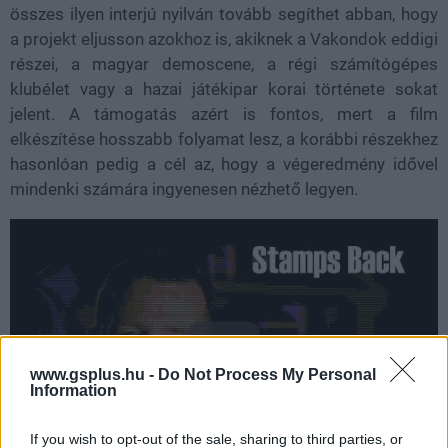
összes ilyen interjú nyilván tovább segíthet abban, hogy
a projekt eljusson azokhoz is, akiknek a Vakondok eddigi
részei, a magyar demoscene, a régi számítógépes
klubélet vagy a hazai játékipar korai története sokat
jelent. A támogatás azért is fontos, mert a film
elkészítése hosszabb folyamat lesz, a korábbi részekhez
hasonlóan pedig a cél az, hogy a végeredmény idővel
mindenki számára ingyenesen nézhető legyen.
www.gsplus.hu -
Do Not Process My Personal
Information
If you wish to opt-out of the sale, sharing to third parties, or