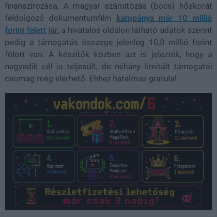
finanszírozása. A magyar számítózás (bocs) hőskorát
feldolgozó dokumentumfilm
kampánya már 10 millió
forint felett jár
, a hivatalos oldalon látható adatok szerint
pedig a támogatás összege jelenleg 10,8 millió forint
fölött van. A készítők közben azt is jelezték, hogy a
negyedik cél is teljesült, de néhány limitált támogatói
csomag még elérhető. Ehhez hatalmas gratula!