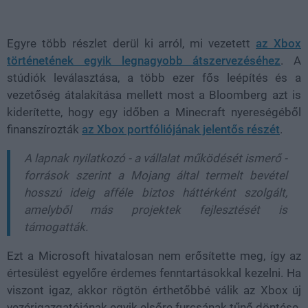
Loaded
:
Unmute
38.26%
Egyre több részlet derül ki arról, mi vezetett
az Xbox
történetének egyik legnagyobb átszervezéséhez
. A
stúdiók leválasztása, a több ezer fős leépítés és a
vezetőség átalakítása mellett most a Bloomberg azt is
kiderítette, hogy egy időben a
Minecraft
nyereségéből
finanszírozták
az Xbox portfóliójának jelentős részét
.
A lapnak nyilatkozó - a vállalat működését ismerő -
források szerint a
Mojang
által termelt bevétel
hosszú ideig afféle biztos háttérként szolgált,
amelyből más projektek fejlesztését is
támogatták.
Ezt a Microsoft hivatalosan nem erősítette meg, így az
értesülést egyelőre érdemes fenntartásokkal kezelni. Ha
viszont igaz, akkor rögtön érthetőbbé válik az Xbox új
vezérigazgatójának egyik elsőre furcsának tűnő döntése.