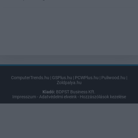
ComputerTrends.hu
|
GSPlus.hu
|
PCWPlus.hu
|
Puliwood.hu
|
Zoldpalya.hu
Kiadó:
BDPST Business Kft.
Impresszum
-
Adatvédelmi elveink
-
Hozzászólások kezelése