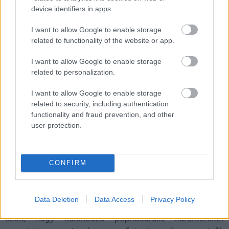
Chavalier
|
2026 július 8. 20:04
device identifiers in apps.
I want to allow Google to enable storage
Egy régóta fiókban heverő Power Rangers-
related to functionality of the website or app.
omázsfilmmel búcsúzhatnak a rajongók néhai
I want to allow Google to enable storage
kedvencüktől.
related to personalization.
Loaded
:
Unmute
I want to allow Google to enable storage
21.02%
related to security, including authentication
functionality and fraud prevention, and other
Keserédes pillanat vár a Power Rangers-rajongókra,
user protection.
ugyanis hosszú évekig tartó huzavona után végre
láthatják a Legend of the White Dragont, amely egyben a
2022-ben elhunyt
Jason David Frank
utolsó szerepe is. A
CONFIRM
produkció története egészen 2013-ig nyúlik vissza.
Frank ekkor kezdett együtt dolgozni Aaron Schoenkével,
akit a rajongók elsősorban a Super Power Beat Down
Data Deletion
Data Access
Privacy Policy
című YouTube-sorozatból ismerhetnek. A széria arról
szólt, hogy különböző popkulturális karaktereket