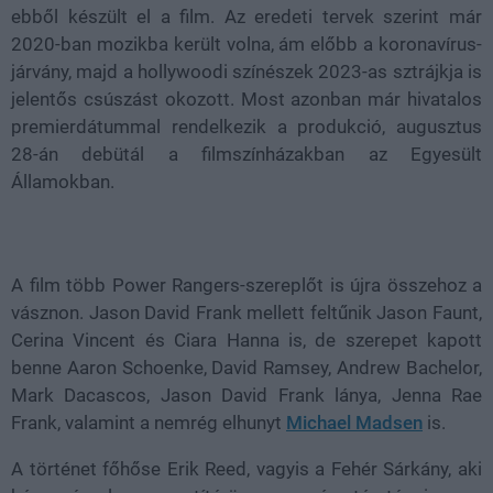
ebből készült el a film. Az eredeti tervek szerint már
2020-ban mozikba került volna, ám előbb a koronavírus-
járvány, majd a hollywoodi színészek 2023-as sztrájkja is
jelentős csúszást okozott. Most azonban már hivatalos
premierdátummal rendelkezik a produkció, augusztus
28-án debütál a filmszínházakban az Egyesült
Államokban.
A film több Power Rangers-szereplőt is újra összehoz a
vásznon. Jason David Frank mellett feltűnik Jason Faunt,
Cerina Vincent és Ciara Hanna is, de szerepet kapott
benne Aaron Schoenke, David Ramsey, Andrew Bachelor,
Mark Dacascos, Jason David Frank lánya, Jenna Rae
Frank, valamint a nemrég elhunyt
Michael Madsen
is.
A történet főhőse Erik Reed, vagyis a Fehér Sárkány, aki