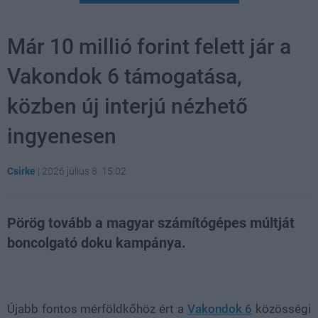
Már 10 millió forint felett jár a
Vakondok 6 támogatása,
közben új interjú nézhető
ingyenesen
Csirke
|
2026 július 8. 15:02
Pörög tovább a magyar számítógépes múltját
boncolgató doku kampánya.
Loaded
:
Unmute
21.02%
Újabb fontos mérföldkőhöz ért a
Vakondok 6
közösségi