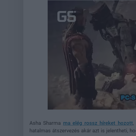
Loaded
:
Unmute
37.42%
Asha Sharma
ma elég rossz híreket hozott
,
hatalmas átszervezés akár azt is jelentheti,