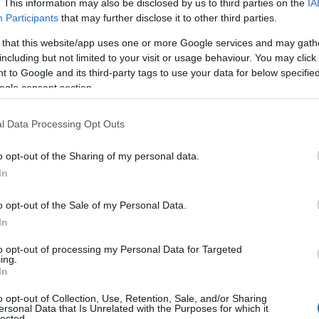
. This information may also be disclosed by us to third parties on the
IA
Participants
that may further disclose it to other third parties.
 that this website/app uses one or more Google services and may gath
including but not limited to your visit or usage behaviour. You may click 
 to Google and its third-party tags to use your data for below specifi
ogle consent section.
l Data Processing Opt Outs
o opt-out of the Sharing of my personal data.
In
o opt-out of the Sale of my Personal Data.
In
to opt-out of processing my Personal Data for Targeted
ing.
In
o opt-out of Collection, Use, Retention, Sale, and/or Sharing
ersonal Data that Is Unrelated with the Purposes for which it
lected.