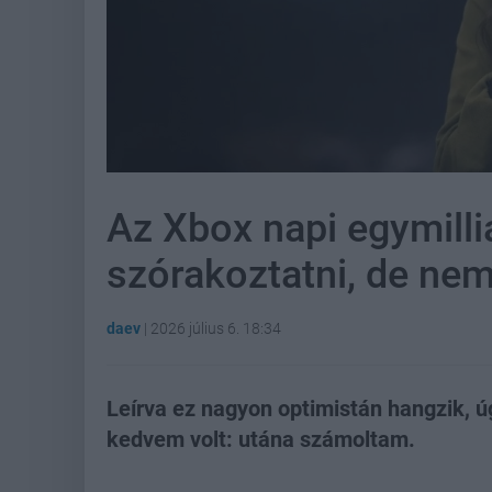
Az Xbox napi egymilli
szórakoztatni, de nem
daev
|
2026 július 6. 18:34
Leírva ez nagyon optimistán hangzik, 
kedvem volt: utána számoltam.