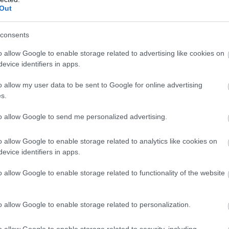
Out
 matek, még akkor sem, ha az Xbox ma már a konzolok
ott van, de nagyon sok Minecraft, Call of Duty és Candy
consents
 ember.
o allow Google to enable storage related to advertising like cookies on
evice identifiers in apps.
yelni, valószínűleg most is csak azért szúrt ennyire
rban arról volt szó, hogy az Xbox kirak 3200 embert.
o allow my user data to be sent to Google for online advertising
s.
to allow Google to send me personalized advertising.
o allow Google to enable storage related to analytics like cookies on
b hangulata – Jön a második forduló! (X)
evice identifiers in apps.
sorozat.
o allow Google to enable storage related to functionality of the website
t
#asha sharma
o allow Google to enable storage related to personalization.
o allow Google to enable storage related to security, including