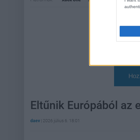
authenti
Hoz
Eltűnik Európából az 
daev
|
2026 július 6. 18:01