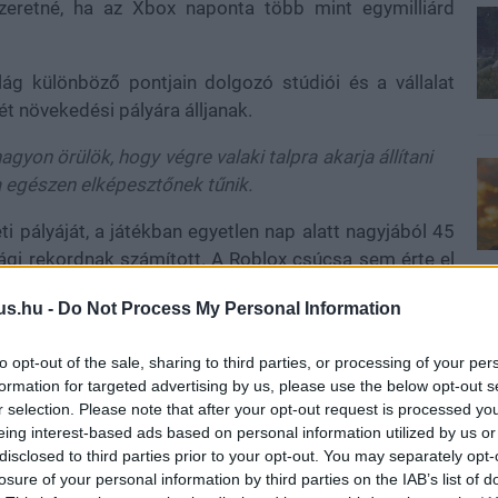
szeretné, ha az Xbox
naponta több mint egymilliárd
ilág különböző pontjain dolgozó stúdiói és a vállalat
ét növekedési pályára álljanak.
yon örülök, hogy végre valaki talpra akarja állítani
a egészen elképesztőnek tűnik.
ti pályáját, a játékban egyetlen nap alatt nagyjából 45
rági rekordnak számított. A Roblox csúcsa sem érte el
nt 100 millió napi aktív felhasználóval rendelkezik, de
us.hu -
Do Not Process My Personal Information
iárdos álomhatárt.
to opt-out of the sale, sharing to third parties, or processing of your per
formation for targeted advertising by us, please use the below opt-out s
r selection. Please note that after your opt-out request is processed y
fénykorában - amikor még aktívan akadályozta a
eing interest-based ads based on personal information utilized by us or
lőfizetővel rendelkezett. A Counter-Strike minden idők
disclosed to third parties prior to your opt-out. You may separately opt-
ió körül alakult, de menjünk tovább, mert magán a
losure of your personal information by third parties on the IAB’s list of
zerre online játékos.