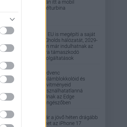
után itt a mobil
szélturbina
Az EU is megépíti a saját
műholds hálózatát, 2029-
ben már indulhatnak az
arra támaszkodó
szolgáltatások
Kedvenc
reklámblokkolóid és
bővítményeid
használhatatlanná
válnak az Edge
böngészőben
Már a jövő héten drágább
lehet az iPhone 17