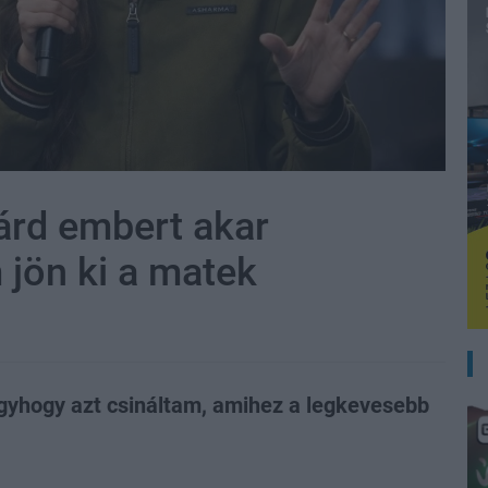
árd embert akar
 jön ki a matek
úgyhogy azt csináltam, amihez a legkevesebb