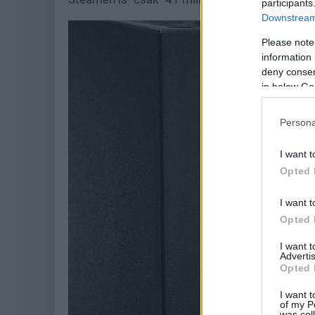
participants
Downstream 
Please note
information 
deny consent
in below Go
Persona
I want t
Opted 
I want t
Opted 
I want 
Advertis
Opted 
I want t
of my P
was col