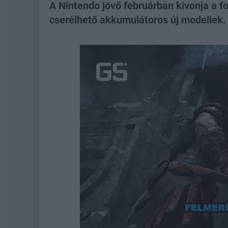
A Nintendo jövő februárban kivonja a f
cserélhető akkumulátoros új modellek.
Loaded
:
Unmute
21.86%