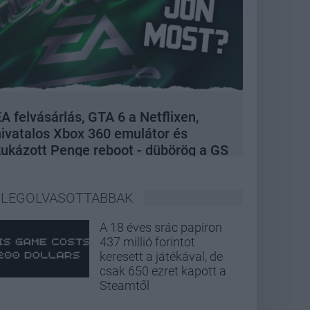
A felvásárlás, GTA 6 a Netflixen,
hivatalos Xbox 360 emulátor és
kukázott Penge reboot - dübörög a GS
Hype
LEGOLVASOTTABBAK
A 18 éves srác papíron
437 millió forintot
keresett a játékával, de
csak 650 ezret kapott a
Steamtől