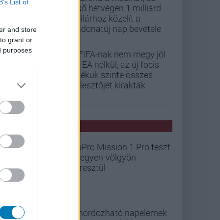
B’s List of
első hétvégén 1 milliárd
dollárhoz közelít a
Vadonatúj nap bevétele
er and store
to grant or
ed purposes
A FIFA-nak nem megy jól
az EA nélkül, az új focis
játékuk szinte összes
fejlesztőjét kirakták
PCW HÍREK
GoPro Mission 1 Pro teszt
- hegyen-völgyön
keresztül
A hordozható napelemek