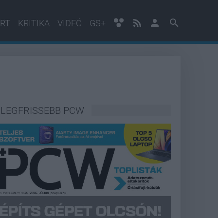
RT
KRITIKA
VIDEÓ
GS+
LEGFRISSEBB PCW