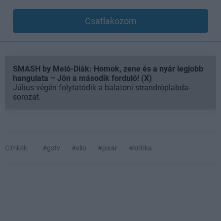
Csatlakozom
SMASH by Meló-Diák: Homok, zene és a nyár legjobb
hangulata – Jön a második forduló! (X)
Július végén folytatódik a balatoni strandröplabda-
sorozat.
Címkék:
#gstv
#elio
#pixar
#kritika