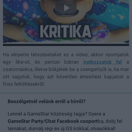
Ha elnyerte tetszéseteket ez a videó, akkor nyomjatok
egy like-ot, és persze bátran
iratkozzatok fel
a
csatornánkra, illetve bökjétek be a csengettyűt is, ha már
ott vagytok, hogy azt követően értesítést kapjatok a
friss feltöltésekről.
Beszélgetnél velünk erről a hírről?
Lennél a GameStar közösség tagja? Gyere a
GameStar Party/Chat Facebook csoport
ba, dobj fel
témákat, dumálj régi és új GS írókkal, olvasókkal!