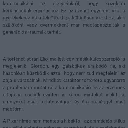
kommunikálni az érzéseinkről, hogy közelebb
kerülhessünk egymáshoz. Ez az üzenet egyaránt szól a
gyerekekhez és a felnőttekhez, különösen azokhoz, akik
szülőként vagy gyermekként már megtapasztalták a
generációs traumák terhét.
A történet során Elio mellett egy másik kulcsszereplő is
megjelenik: Glordon, egy galaktikus uralkodó fia, aki
hasonlóan küszködik azzal, hogy nem tud megfelelni az
apja elvárásainak. Mindkét karakter története ugyanarra
a problémára mutat rá: a kommunikáció és az érzelmek
elfojtása családi szinten is káros mintákat alakít ki,
amelyeket csak tudatossággal és őszinteséggel lehet
megtörni.
A Pixar filmje nem mentes a hibáktól: az animációs stílus
sok néző számára nehezen szerethető, és a cselekmény