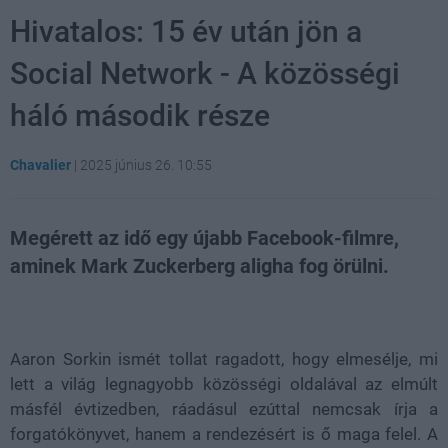
Hivatalos: 15 év után jön a
Social Network - A közösségi
háló második része
Chavalier
|
2025 június 26. 10:55
Megérett az idő egy újabb Facebook-filmre,
aminek Mark Zuckerberg aligha fog örülni.
Loaded
:
Unmute
31.11%
Aaron Sorkin ismét tollat ragadott, hogy elmesélje, mi
lett a világ legnagyobb közösségi oldalával az elmúlt
másfél évtizedben, ráadásul ezúttal nemcsak írja a
forgatókönyvet, hanem a rendezésért is ő maga felel. A