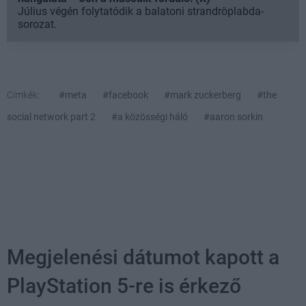
Július végén folytatódik a balatoni strandröplabda-
sorozat.
Címkék:
#meta
#facebook
#mark zuckerberg
#the
social network part 2
#a közösségi háló
#aaron sorkin
Megjelenési dátumot kapott a
PlayStation 5-re is érkező