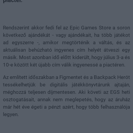
Loaded
:
Unmute
21.86%
Rendszerint akkor fedi fel az Epic Games Store a soron
következő ajándékát - vagy ajándékait, ha több játékot
ad egyszerre -, amikor megtörténik a váltás, és az
aktuálisan behúzható ingyenes cím helyét átveszi egy
másik. Most azonban idő előtt kiderült, hogy július 3-a és
10-e között két újabb cím válik ingyenessé a piactéren.
Az említett időszakban a Figmentet és a Backpack Herót
tessékelhetjük be digitális játékkönyvtárunk ajtaján,
méghozzá teljesen díjmentesen. Aki követi az EGS heti
osztogatásait, annak nem meglepetés, hogy az áruház
már hét éve égeti a pénzt azért, hogy több felhasználója
legyen.