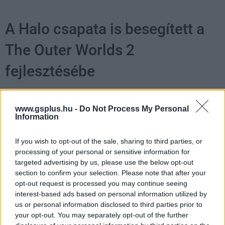
A Halo csapata is besegített a
The Outer Worlds 2
fejlesztésébe
Chavalier
|
2025 június 26. 12:17
www.gsplus.hu -
Do Not Process My Personal
Information
Hasonló szerepe volt a Halo Studiosnak, mint a
If you wish to opt-out of the sale, sharing to third parties, or
Starfield esetében az id Software-nek.
processing of your personal or sensitive information for
targeted advertising by us, please use the below opt-out
Loaded
:
Unmute
21.86%
section to confirm your selection. Please note that after your
opt-out request is processed you may continue seeing
A közvetlenül az Xbox Games Showcase után megtartott
interest-based ads based on personal information utilized by
us or personal information disclosed to third parties prior to
The Outer Worlds 2 Direct
nyilvánvalóvá tette, hogy az
your opt-out. You may separately opt-out of the further
Obsidian Studios minden téren szintet akar lépni 2019-