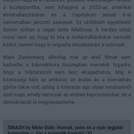
a középpontba, nem kihagyva a 2020-as amerikai
elnökválasztásban és a Capitolium január 6-ai
ostromában játszott szerepét. Ez utóbbiért egyébként
Sorkin nyíltan a céget tette felelőssé. A kérdés tehát
most nem az, hogy ki írta a dollármilliárdokat termelő
kódot, hanem hogy ki engedte elszabadulni a szörnyet.
Mark Zuckerberg állítólag már az első filmet sem
kedvelte, s bármekkora összegben mernénk fogadni,
hogy a folytatástól sem lesz elragadtatva. Míg A
közösségi háló az ambíció, az árulás és a zsenialitás
görbe tükre volt, addig a folytatás egy olyan rendszerről
szól majd, amely nemcsak az emberi kapcsolatokat, de a
demokráciát is megrepesztette.
SMASH by Meló-Diák: Homok, zene és a nyár legjobb
hangulata – Jön a második forduló! (X)