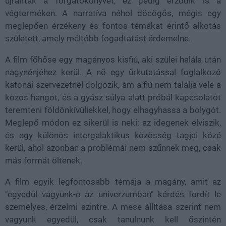
újraírták a forgatókönyvet, ez pedig érződik is a
végterméken. A narratíva néhol döcögős, mégis egy
meglepően érzékeny és fontos témákat érintő alkotás
született, amely méltóbb fogadtatást érdemelne.
A film főhőse egy magányos kisfiú, aki szülei halála után
nagynénjéhez kerül. A nő egy űrkutatással foglalkozó
katonai szervezetnél dolgozik, ám a fiú nem találja vele a
közös hangot, és a gyász súlya alatt próbál kapcsolatot
teremteni földönkívüliekkel, hogy elhagyhassa a bolygót.
Meglepő módon ez sikerül is neki: az idegenek elviszik,
és egy különös intergalaktikus közösség tagjai közé
kerül, ahol azonban a problémái nem szűnnek meg, csak
más formát öltenek.
A film egyik legfontosabb témája a magány, amit az
"egyedül vagyunk-e az univerzumban" kérdés fordít le
személyes, érzelmi szintre. A mese állítása szerint nem
vagyunk egyedül, csak tanulnunk kell őszintén