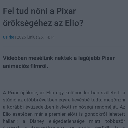
Fel tud nőni a Pixar
örökségéhez az Elio?
Csirke
|
2025 június 26. 14:14
Videóban mesélünk nektek a legújabb Pixar
animációs filmről.
Loaded
:
Unmute
54.24%
A Pixar új filmje, az Elio egy különös korban született: a
stúdió az utóbbi években egyre kevésbé tudta megőrizni
a korábbi évtizedekben kivívott minőségi renoméját. Az
Elio esetében már a premier előtt is gondokról lehetett
hallani: a Disney elégedetlensége miatt többször