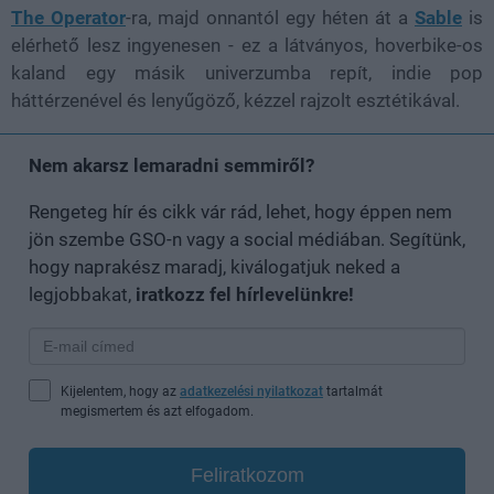
The Operator
-ra, majd onnantól egy héten át a
Sable
is
elérhető lesz ingyenesen - ez a látványos, hoverbike-os
kaland egy másik univerzumba repít, indie pop
háttérzenével és lenyűgöző, kézzel rajzolt esztétikával.
Nem akarsz lemaradni semmiről?
Rengeteg hír és cikk vár rád, lehet, hogy éppen nem
jön szembe GSO-n vagy a social médiában. Segítünk,
hogy naprakész maradj, kiválogatjuk neked a
legjobbakat,
iratkozz fel hírlevelünkre!
Kijelentem, hogy az
adatkezelési nyilatkozat
tartalmát
megismertem és azt elfogadom.
Feliratkozom