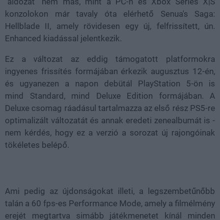
"áldozat" nem más, mint a PC-n és Xbox Series X|S
konzolokon már tavaly óta elérhető Senua's Saga:
Hellblade II, amely rövidesen egy új, felfrissített, ún.
Enhanced kiadással jelentkezik.
Ez a változat az eddig támogatott platformokra
ingyenes frissítés formájában érkezik augusztus 12-én,
és ugyanezen a napon debütál PlayStation 5-ön is
mind Standard, mind Deluxe Edition formájában. A
Deluxe csomag ráadásul tartalmazza az első rész PS5-re
optimalizált változatát és annak eredeti zenealbumát is -
nem kérdés, hogy ez a verzió a sorozat új rajongóinak
tökéletes belépő.
Ami pedig az újdonságokat illeti, a legszembetűnőbb
talán a 60 fps-es Performance Mode, amely a filmélmény
erejét megtartva simább játékmenetet kínál minden