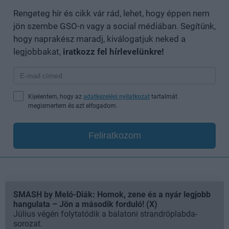
Rengeteg hír és cikk vár rád, lehet, hogy éppen nem
jön szembe GSO-n vagy a social médiában. Segítünk,
hogy naprakész maradj, kiválogatjuk neked a
legjobbakat,
iratkozz fel hírlevelünkre!
Kijelentem, hogy az
adatkezelési nyilatkozat
tartalmát
megismertem és azt elfogadom.
Feliratkozom
SMASH by Meló-Diák: Homok, zene és a nyár legjobb
hangulata – Jön a második forduló! (X)
Július végén folytatódik a balatoni strandröplabda-
sorozat.