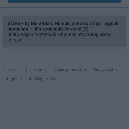
SMASH by Meló-Diák: Homok, zene és a nyár legjobb
hangulata – Jön a második forduló! (X)
Július végén folytatódik a balatoni strandröplabda-
sorozat.
Címkék:
#epic games
#epic games store
#ingyen játék
#figment
#backpack hero