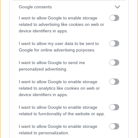
Google consents
Brandon Adler, a játék rendezője azt is
elárulta a
The
Guardian
nek
, hogy mivel nagy rajongói egy másik Halo-
I want to allow Google to enable storage
fejlesztő, a Bungie munkásságának, azon belül is, a
related to advertising like cookies on web or
Destinynek, alaposan kielemezték a játékmenetét, és a
device identifiers in apps.
tanulságokat saját ízlésük szerint ötvözték a The Outer
I want to allow my user data to be sent to
Worlds 2 világával. Mindegyik fegyver eltérő érzetet kelt,
Google for online advertising purposes.
önálló karakterrel bír, és megannyi modul segítségével
teljesen elborult módosításokat is rájuk aggathatunk. A
I want to allow Google to send me
cél nem az volt, hogy végtelen mennyiségű puska közül
personalized advertising.
kelljen megtalálnia a játékosnak a kedvenceit, mint a
I want to allow Google to enable storage
Borderlands 4-ben, hanem hogy minden darabnak
related to analytics like cookies on web or
meglegyen a saját szerepe.
device identifiers in apps.
Az interjúból megtudhattuk továbbá, hogy ezúttal nem
I want to allow Google to enable storage
szakítják meg töltőképernyők a játék folytonosságát,
related to functionality of the website or app.
amikor belépünk egy épületbe. Ráadásul most már
I want to allow Google to enable storage
bármikor átválthatunk belső nézetről külsőre, és vissza.
related to personalization.