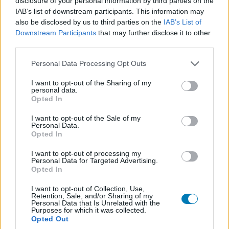
disclosure of your personal information by third parties on the
es sci-fi szerepjátéka folytatásával. Ennek szellemében
IAB’s list of downstream participants. This information may
az új, immáron Unreal Engine 5-tel készülő kaland
also be disclosed by us to third parties on the
IAB’s List of
nemcsak szebb és nagyobb lesz, de például a
Downstream Participants
that may further disclose it to other
third parties.
lövöldözés élménye is sokat javul az elődhöz
képest. Semmit sem bíztak a fejlesztők a véletlenre,
Please note that this website/app uses one or more Google
Personal Data Processing Opt Outs
egyenesen a Halo Studioshoz (korábban 343 Industries)
services and may gather and store information including but
fordultak tanácsért, ahonnan vaskos lista érkezett arról,
not limited to your visit or usage behaviour. You may click to
I want to opt-out of the Sharing of my
personal data.
grant or deny consent to Google and its third-party tags to
milyennek is kellene az arzenálnak, min lenne érdemes
Opted In
use your data for below specified purposes in below Google
változtatniuk.
consent section.
I want to opt-out of the Sale of my
Personal Data.
A Microsoft stúdiói közötti tudás- és
Opted In
technológiatranszfer nem új keletű, annak idején az id
I want to opt-out of processing my
Software ugyanígy segített a Bethesdának
Personal Data for Targeted Advertising.
élvezetesebbé varázsolni a lövöldözést a Starfieldben, a
Opted In
The Coalition pedig a szakértelmével támogat minden
I want to opt-out of Collection, Use,
Unreal Engine-es projektet, köztük a State of Decay 3-at.
Retention, Sale, and/or Sharing of my
Personal Data that Is Unrelated with the
Purposes for which it was collected.
Opted Out