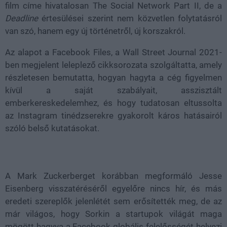
film címe hivatalosan The Social Network Part II, de a
Deadline
értesülései szerint nem közvetlen folytatásról
van szó, hanem egy új történetről, új korszakról.
Az alapot a Facebook Files, a Wall Street Journal 2021-
ben megjelent leleplező cikksorozata szolgáltatta, amely
részletesen bemutatta, hogyan hagyta a cég figyelmen
kívül a saját szabályait, asszisztált
emberkereskedelemhez, és hogy tudatosan eltussolta
az Instagram tinédzserekre gyakorolt káros hatásairól
szóló belső kutatásokat.
A Mark Zuckerberget korábban megformáló Jesse
Eisenberg visszatéréséről egyelőre nincs hír, és más
eredeti szereplők jelenlétét sem erősítették meg, de az
már világos, hogy Sorkin a startupok világát maga
mögött hagyva a Facebook globális felelősségét helyezi