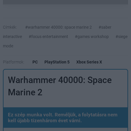
Címkék:
#warhammer 40000: space marine 2
#saber
interactive
#focus entertainment
#games workshop
#siege
mode
Platformok:
PC
PlayStation 5
Xbox Series X
Warhammer 40000: Space
Marine 2
Ez szép munka volt. Reméljük, a folytatásra nem
kell újabb tizenhárom évet várni.