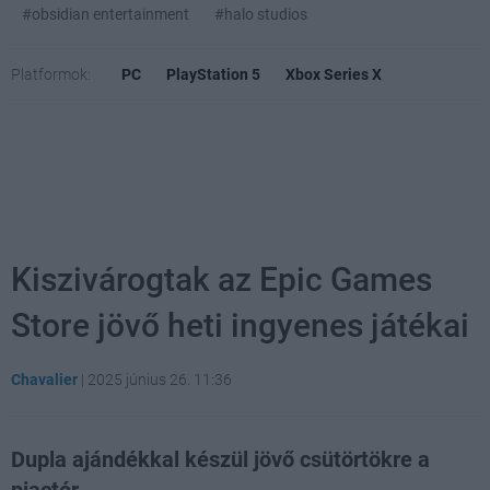
#obsidian entertainment
#halo studios
Platformok:
PC
PlayStation 5
Xbox Series X
Kiszivárogtak az Epic Games
Store jövő heti ingyenes játékai
Chavalier
|
2025 június 26. 11:36
Dupla ajándékkal készül jövő csütörtökre a
piactér.