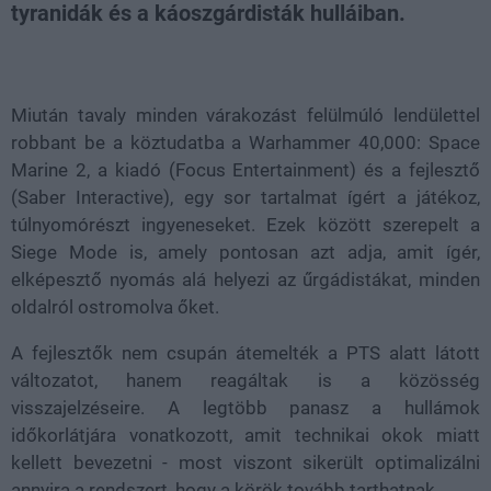
tyranidák és a káoszgárdisták hulláiban.
Loaded
:
Unmute
21.86%
Miután tavaly minden várakozást felülmúló lendülettel
robbant be a köztudatba a Warhammer 40,000: Space
Marine 2, a kiadó (Focus Entertainment) és a fejlesztő
(Saber Interactive), egy sor tartalmat ígért a játékoz,
túlnyomórészt ingyeneseket. Ezek között szerepelt a
Siege Mode is, amely pontosan azt adja, amit ígér,
elképesztő nyomás alá helyezi az űrgádistákat, minden
oldalról ostromolva őket.
A fejlesztők nem csupán átemelték a PTS alatt látott
változatot, hanem reagáltak is a közösség
visszajelzéseire. A legtöbb panasz a hullámok
időkorlátjára vonatkozott, amit technikai okok miatt
kellett bevezetni - most viszont sikerült optimalizálni
annyira a rendszert, hogy a körök tovább tarthatnak.