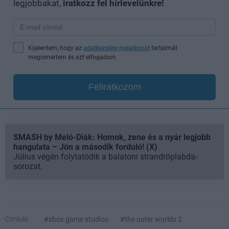
legjobbakat,
iratkozz fel hírlevelünkre!
Kijelentem, hogy az
adatkezelési nyilatkozat
tartalmát
megismertem és azt elfogadom.
Feliratkozom
SMASH by Meló-Diák: Homok, zene és a nyár legjobb
hangulata – Jön a második forduló! (X)
Július végén folytatódik a balatoni strandröplabda-
sorozat.
Címkék:
#xbox game studios
#the outer worlds 2