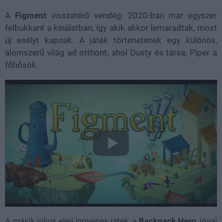
A
Figment
visszatérő vendég: 2020-ban már egyszer
felbukkant a kínálatban, így akik akkor lemaradtak, most
új esélyt kapnak. A játék történetének egy különös,
álomszerű világ ad otthont, ahol Dusty és társa, Piper a
főhősök.
A másik július eleji ingyenes játék, a
Backpack Hero
, jóval