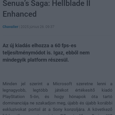
Senua’s Saga: Hellblade II
Enhanced
Chavalier
|
2025 június 26. 09:37
Az új kiadás elhozza a 60 fps-es
teljesítménymódot is. Igaz, ebből nem
mindegyik platform részesül.
Loaded
:
Unmute
31.11%
Minden jel szerint a Microsoft szeretne lenni a
legnagyobb, legtöbb játékot értékesítő kiadó
PlayStation 5-ön, és hogy hónapok óta tartó
dominanciája ne szakadjon meg, újabb és újabb korábbi
exkluzívokat portol át a Sony konzoljára. A következő