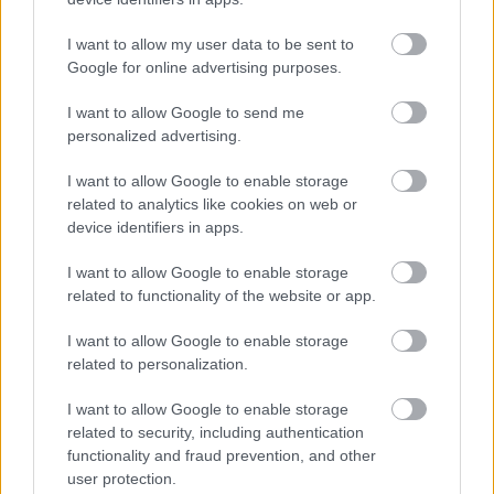
akartam maradni. Emellett jó lett volna, ha többféle
motor készül, mert a felhozatal meglepően szegényes.
I want to allow my user data to be sent to
Google for online advertising purposes.
Finomhangolással, bővítményekkel még lehet rajta
javítani, és a RedLynx várhatóan fog is - valószínűleg egy
I want to allow Google to send me
darabig nem csinálnak mást a srácok.
personalized advertising.
I want to allow Google to enable storage
related to analytics like cookies on web or
SMASH by Meló-Diák: Homok, zene és a nyár legjobb
device identifiers in apps.
hangulata – Jön a második forduló! (X)
Július végén folytatódik a balatoni strandröplabda-
I want to allow Google to enable storage
sorozat.
related to functionality of the website or app.
I want to allow Google to enable storage
related to personalization.
Címkék:
#trials rising
#ubisoft
#trials
#ubisoft redlynx
I want to allow Google to enable storage
related to security, including authentication
functionality and fraud prevention, and other
Platformok:
Nintendo Switch
PC
PlayStation 4
Xbox
One
user protection.