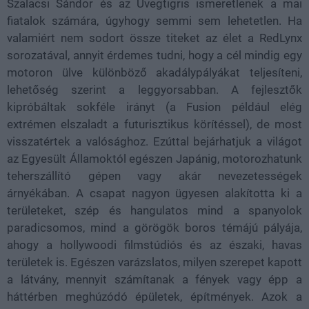
Szalacsi Sándor és az Üvegtigris ismeretlenek a mai
fiatalok számára, úgyhogy semmi sem lehetetlen. Ha
valamiért nem sodort össze titeket az élet a RedLynx
sorozatával, annyit érdemes tudni, hogy a cél mindig egy
motoron ülve különböző akadálypályákat teljesíteni,
lehetőség szerint a leggyorsabban. A fejlesztők
kipróbáltak sokféle irányt (a Fusion például elég
extrémen elszaladt a futurisztikus körítéssel), de most
visszatértek a valósághoz. Ezúttal bejárhatjuk a világot
az Egyesült Államoktól egészen Japánig, motorozhatunk
teherszállító gépen vagy akár nevezetességek
árnyékában. A csapat nagyon ügyesen alakította ki a
területeket, szép és hangulatos mind a spanyolok
paradicsomos, mind a görögök boros témájú pályája,
ahogy a hollywoodi filmstúdiós és az északi, havas
területek is. Egészen varázslatos, milyen szerepet kapott
a látvány, mennyit számítanak a fények vagy épp a
háttérben meghúzódó épületek, építmények. Azok a