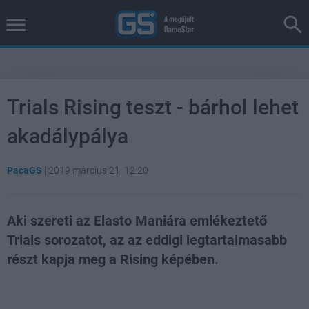
Trials Rising teszt - bárhol lehet
akadálypálya
PacaGS
|
2019 március 21. 12:20
Aki szereti az Elasto Maniára emlékeztető
Trials sorozatot, az az eddigi legtartalmasabb
részt kapja meg a Rising képében.
Loaded
:
Unmute
39.10%