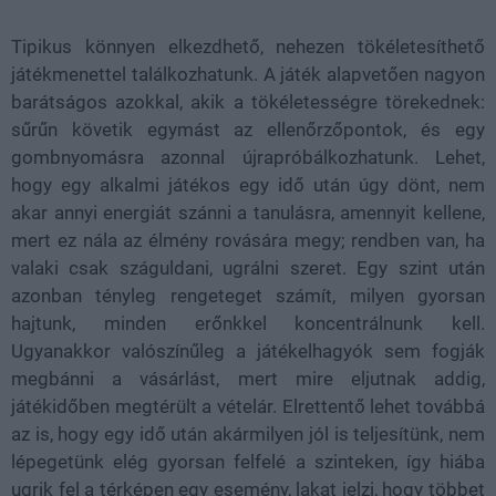
Tipikus könnyen elkezdhető, nehezen tökéletesíthető
játékmenettel találkozhatunk. A játék alapvetően nagyon
barátságos azokkal, akik a tökéletességre törekednek:
sűrűn követik egymást az ellenőrzőpontok, és egy
gombnyomásra azonnal újrapróbálkozhatunk. Lehet,
hogy egy alkalmi játékos egy idő után úgy dönt, nem
akar annyi energiát szánni a tanulásra, amennyit kellene,
mert ez nála az élmény rovására megy; rendben van, ha
valaki csak száguldani, ugrálni szeret. Egy szint után
azonban tényleg rengeteget számít, milyen gyorsan
hajtunk, minden erőnkkel koncentrálnunk kell.
Ugyanakkor valószínűleg a játékelhagyók sem fogják
megbánni a vásárlást, mert mire eljutnak addig,
játékidőben megtérült a vételár. Elrettentő lehet továbbá
az is, hogy egy idő után akármilyen jól is teljesítünk, nem
lépegetünk elég gyorsan felfelé a szinteken, így hiába
ugrik fel a térképen egy esemény, lakat jelzi, hogy többet