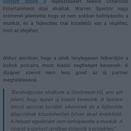
System Shock 3
fejlesztéséért felelős Otherside
Entertainment útjai elváltak. Warren Spector nagy
örömmel jelentette, hogy ez nem sokban befolyásolta a
munkát, és a fejlesztés már közelebb van a végéhez,
mint az elejéhez.
Ahhoz azonban, hogy a játék ténylegesen felkerüljön a
boltok polcaira, most kiadói segítséget keresnek. A
dizájner szerint nem lesz gond az új partner
megtalálásával.
"Barátságosan elváltunk a Starbreeze-től, ami azt
jelenti, hogy éppen új kiadót keresünk. A System
Shock sorozat korábbi sikereinek és a fejlesztés
állapotának köszönhetően bőven akad érdeklődő.
A helyzet egyébként nem befolyásolta a munkát. A
csapat a szokott rendben dolgozik a projekten."