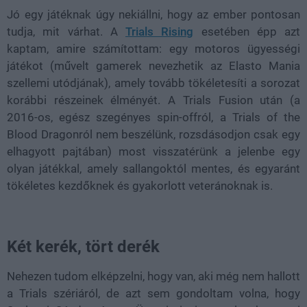
Jó egy játéknak úgy nekiállni, hogy az ember pontosan
tudja, mit várhat. A
Trials Rising
esetében épp azt
kaptam, amire számítottam: egy motoros ügyességi
játékot (művelt gamerek nevezhetik az Elasto Mania
szellemi utódjának), amely tovább tökéletesíti a sorozat
korábbi részeinek élményét. A Trials Fusion után (a
2016-os, egész szegényes spin-offról, a Trials of the
Blood Dragonról nem beszélünk, rozsdásodjon csak egy
elhagyott pajtában) most visszatérünk a jelenbe egy
olyan játékkal, amely sallangoktól mentes, és egyaránt
tökéletes kezdőknek és gyakorlott veteránoknak is.
Két kerék, tört derék
Nehezen tudom elképzelni, hogy van, aki még nem hallott
a Trials szériáról, de azt sem gondoltam volna, hogy