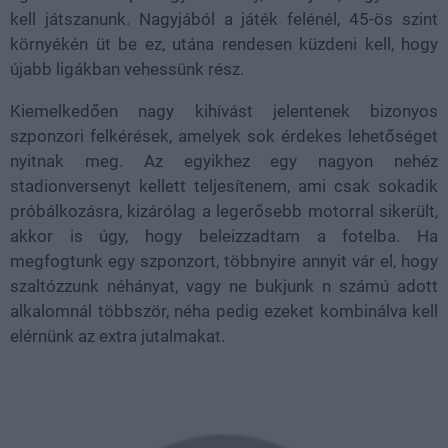
kell játszanunk. Nagyjából a játék felénél, 45-ös szint
környékén üt be ez, utána rendesen küzdeni kell, hogy
újabb ligákban vehessünk rész.
Kiemelkedően nagy kihívást jelentenek bizonyos
szponzori felkérések, amelyek sok érdekes lehetőséget
nyitnak meg. Az egyikhez egy nagyon nehéz
stadionversenyt kellett teljesítenem, ami csak sokadik
próbálkozásra, kizárólag a legerősebb motorral sikerült,
akkor is úgy, hogy beleizzadtam a fotelba. Ha
megfogtunk egy szponzort, többnyire annyit vár el, hogy
szaltózzunk néhányat, vagy ne bukjunk n számú adott
alkalomnál többször, néha pedig ezeket kombinálva kell
elérnünk az extra jutalmakat.