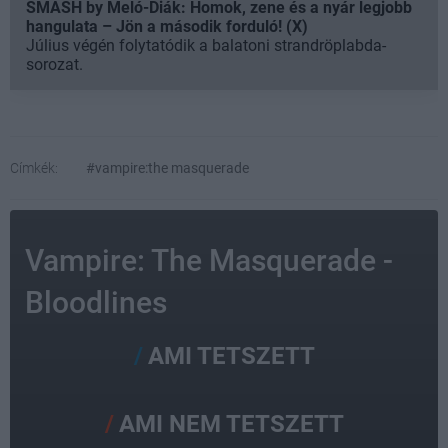
SMASH by Meló-Diák: Homok, zene és a nyár legjobb
hangulata – Jön a második forduló! (X)
Július végén folytatódik a balatoni strandröplabda-
sorozat.
Címkék:
#vampire:the masquerade
Vampire: The Masquerade -
Bloodlines
AMI TETSZETT
AMI NEM TETSZETT