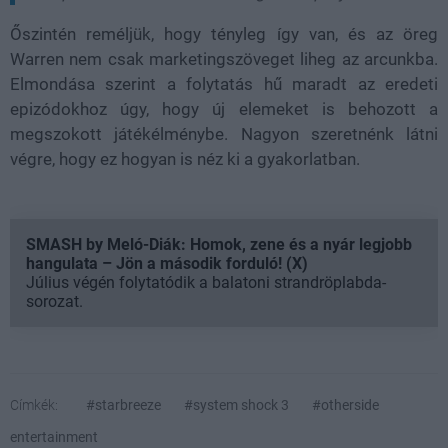
Őszintén reméljük, hogy tényleg így van, és az öreg
Warren nem csak marketingszöveget liheg az arcunkba.
Elmondása szerint a folytatás hű maradt az eredeti
epizódokhoz úgy, hogy új elemeket is behozott a
megszokott játékélménybe. Nagyon szeretnénk látni
végre, hogy ez hogyan is néz ki a gyakorlatban.
SMASH by Meló-Diák: Homok, zene és a nyár legjobb
hangulata – Jön a második forduló! (X)
Július végén folytatódik a balatoni strandröplabda-
sorozat.
Címkék:
#starbreeze
#system shock 3
#otherside
entertainment