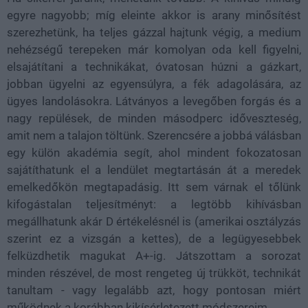
egyre nagyobb; míg eleinte akkor is arany minősítést
szerezhetünk, ha teljes gázzal hajtunk végig, a medium
nehézségű terepeken már komolyan oda kell figyelni,
elsajátítani a technikákat, óvatosan húzni a gázkart,
jobban ügyelni az egyensúlyra, a fék adagolására, az
ügyes landolásokra. Látványos a levegőben forgás és a
nagy repülések, de minden másodperc időveszteség,
amit nem a talajon töltünk. Szerencsére a jobbá válásban
egy külön akadémia segít, ahol mindent fokozatosan
sajátíthatunk el a lendület megtartásán át a meredek
emelkedőkön megtapadásig. Itt sem várnak el tőlünk
kifogástalan teljesítményt: a legtöbb kihívásban
megállhatunk akár D értékelésnél is (amerikai osztályzás
szerint ez a vizsgán a kettes), de a legügyesebbek
felküzdhetik magukat A+-ig. Játszottam a sorozat
minden részével, de most rengeteg új trükköt, technikát
tanultam - vagy legalább azt, hogy pontosan miért
működnek a korábban kikísérletezett módszereim.