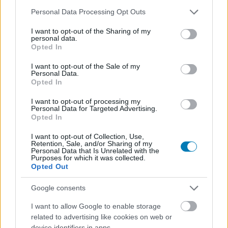
Please note that this website/app uses one or more Google
Personal Data Processing Opt Outs
services and may gather and store information including but
not limited to your visit or usage behaviour. You may click to
I want to opt-out of the Sharing of my
personal data.
grant or deny consent to Google and its third-party tags to
Opted In
use your data for below specified purposes in below Google
consent section.
I want to opt-out of the Sale of my
Personal Data.
Opted In
Kicsit lapos a gumi
I want to opt-out of processing my
A Trials Rising egyértelműen az eddigi legjobb Trials
Personal Data for Targeted Advertising.
Opted In
játék, de nem mentes technikai hibáktól.
Újrapróbálkozáskor jól láthatóan újragenerálja a pályát,
I want to opt-out of Collection, Use,
Retention, Sale, and/or Sharing of my
néha a textúrák sem úgy jelennek meg, ahogy kellene, de
Personal Data that Is Unrelated with the
Purposes for which it was collected.
nincs semmi, ami tönkretenné az élményt. A térkép
Opted Out
lehetne jobban átlátható, a szűrés nem ad elég
lehetőséget, nem tudtam például elrejteni azokat a
Google consents
pályákat, amelyeken már arany minősítést értem el. Igaz,
I want to allow Google to enable storage
hogy a platina a csúcs, de annyira nem vagyok hardcore
related to advertising like cookies on web or
játékos, hogy erre hajtsak, miközben az ezüstnél sem
device identifiers in apps.