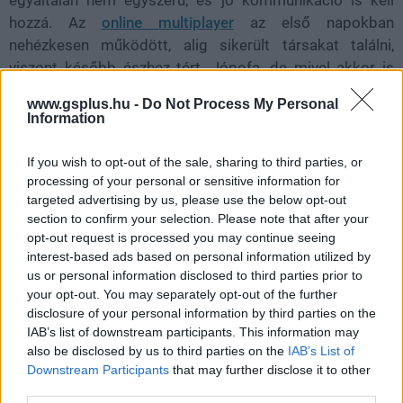
egyáltalán nem egyszerű, és jó kommunikáció is kell
hozzá. Az
online multiplayer
az első napokban
nehézkesen működött, alig sikerült társakat találni,
viszont később észhez tért. Jópofa, de mivel akkor is
látjuk mások szellemeit, ha egyedül játszunk, sokat nem
www.gsplus.hu -
Do Not Process My Personal
ad hozzá az egészhez.
Information
If you wish to opt-out of the sale, sharing to third parties, or
processing of your personal or sensitive information for
targeted advertising by us, please use the below opt-out
section to confirm your selection. Please note that after your
opt-out request is processed you may continue seeing
interest-based ads based on personal information utilized by
us or personal information disclosed to third parties prior to
your opt-out. You may separately opt-out of the further
disclosure of your personal information by third parties on the
IAB’s list of downstream participants. This information may
also be disclosed by us to third parties on the
IAB’s List of
Downstream Participants
that may further disclose it to other
third parties.