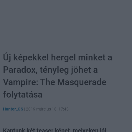
Új képekkel hergel minket a
Paradox, tényleg jöhet a
Vampire: The Masquerade
folytatása
Hunter_GS
|
2019 március 18. 17:45
Kaptunk két teaser képet, melyeken jól