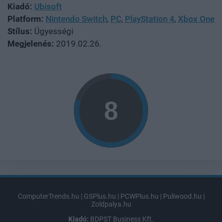
Kiadó:
Ubisoft
Platform:
Nintendo Switch
,
PC
,
PlayStation 4
,
Xbox One
Stílus:
Ügyességi
Megjelenés:
2019.02.26.
ComputerTrends.hu
|
GSPlus.hu
|
PCWPlus.hu
|
Puliwood.hu
|
Zoldpalya.hu
Kiadó:
BDPST Business Kft.