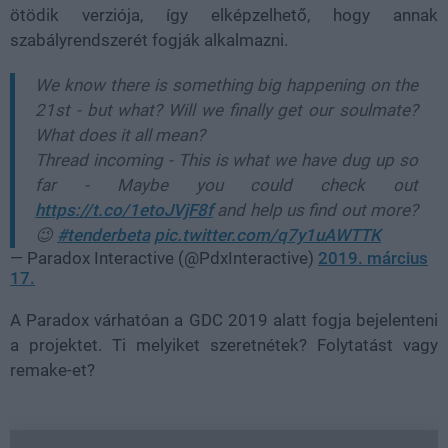
ötödik verziója, így elképzelhető, hogy annak
szabályrendszerét fogják alkalmazni.
We know there is something big happening on the
21st - but what? Will we finally get our soulmate?
What does it all mean?
Thread incoming - This is what we have dug up so
far - Maybe you could check out
https://t.co/1etoJVjF8f
and help us find out more?
😉
#tenderbeta
pic.twitter.com/q7y1uAWTTK
— Paradox Interactive (@PdxInteractive)
2019. március
17.
A Paradox várhatóan a GDC 2019 alatt fogja bejelenteni
a projektet. Ti melyiket szeretnétek? Folytatást vagy
remake-et?