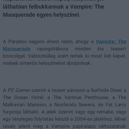
láthatóan felbukkannak a Vampire: The
Masquerade egyes helyszínei.
Loaded
:
Unmute
21.86%
A Paradox nagyon élvezi nézni, ahogy a
Vampire: The
Masquerade
rajongótábora minden kis teasert
boncolgat. Valószínűleg ezért tettek ki most két képet,
melyek ismerős helyszíneket ábrázolnak.
A
PC Gamer
szerint a teaser pároson a Surfside Diner, a
The Ocean Hotel, a The Ventrue Penthouse, a The
Malkavian Mansion, a Nosferatu Sewers, és Fat Larry
furgonja látható. A jelek szerint vagy egy remake, vagy
egy tényleges folytatás készül a 2004-es játékhoz. Mivel
tavaly jelent meg a Vampire papíralapú változatának