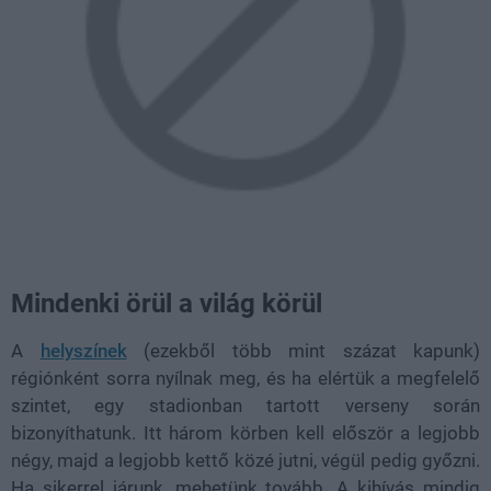
Mindenki örül a világ körül
A
helyszínek
(ezekből több mint százat kapunk)
régiónként sorra nyílnak meg, és ha elértük a megfelelő
szintet, egy stadionban tartott verseny során
bizonyíthatunk. Itt három körben kell először a legjobb
négy, majd a legjobb kettő közé jutni, végül pedig győzni.
Ha sikerrel járunk, mehetünk tovább. A kihívás mindig