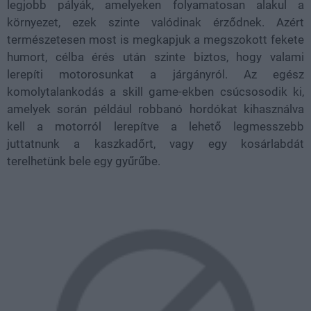
legjobb pályák, amelyeken folyamatosan alakul a
környezet, ezek szinte valódinak érződnek. Azért
természetesen most is megkapjuk a megszokott fekete
humort, célba érés után szinte biztos, hogy valami
lerepíti motorosunkat a járgányról. Az egész
komolytalankodás a skill game-ekben csúcsosodik ki,
amelyek során például robbanó hordókat kihasználva
kell a motorról lerepítve a lehető legmesszebb
juttatnunk a kaszkadőrt, vagy egy kosárlabdát
terelhetünk bele egy gyűrűbe.