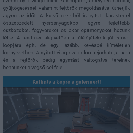
szerint nyílt világú túlélő-kalandjáték, amelyben harccal,
gyűjtögetéssel, valamint fejtörők megoldásával üthetjük
agyon az időt. A külső nézetből irányított karakterrel
összeszedett nyersanyagokból egyre fejlettebb
eszközöket, fegyvereket és akár építményeket hozunk
létre. A rendszer alapvetően a túlélőjátékok jól ismert
loopjára épít, de egy lazább, kevésbé kíméletlen
környezetben. A nyitott világ szabadon bejárható, a harc
és a fejtörők pedig egymást váltogatva terelnek
bennünket a végső cél felé.
Kattints a képre a galériáért!