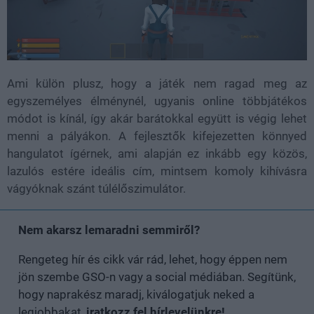
Ami külön plusz, hogy a játék nem ragad meg az
egyszemélyes élménynél, ugyanis online többjátékos
módot is kínál, így akár barátokkal együtt is végig lehet
menni a pályákon. A fejlesztők kifejezetten könnyed
hangulatot ígérnek, ami alapján ez inkább egy közös,
lazulós estére ideális cím, mintsem komoly kihívásra
vágyóknak szánt túlélőszimulátor.
Nem akarsz lemaradni semmiről?
Rengeteg hír és cikk vár rád, lehet, hogy éppen nem
jön szembe GSO-n vagy a social médiában. Segítünk,
hogy naprakész maradj, kiválogatjuk neked a
legjobbakat,
iratkozz fel hírlevelünkre!