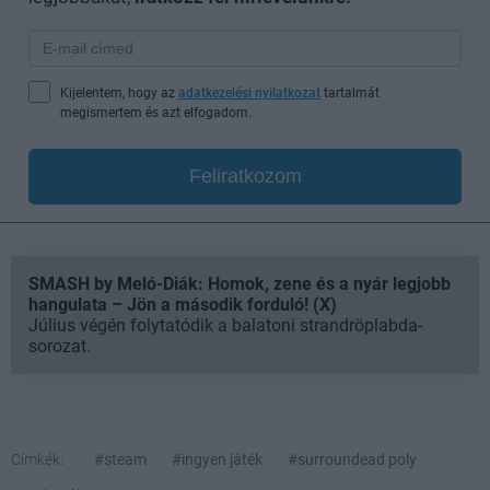
Kijelentem, hogy az
adatkezelési nyilatkozat
tartalmát
megismertem és azt elfogadom.
Feliratkozom
SMASH by Meló-Diák: Homok, zene és a nyár legjobb
hangulata – Jön a második forduló! (X)
Július végén folytatódik a balatoni strandröplabda-
sorozat.
Címkék:
#steam
#ingyen játék
#surroundead poly