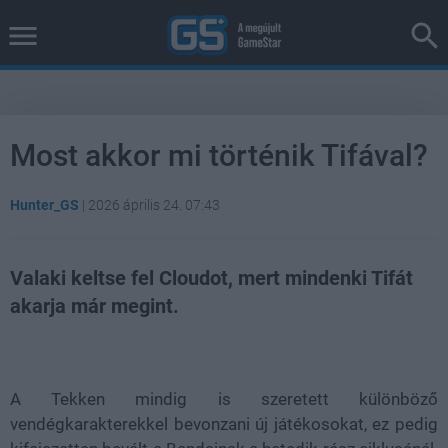
Most akkor mi történik Tifával?
Hunter_GS
|
2026 április 24. 07:43
Valaki keltse fel Cloudot, mert mindenki Tifát
akarja már megint.
Loaded
:
Unmute
38.26%
A Tekken mindig is szeretett különböző
vendégkarakterekkel bevonzani új játékosokat, ez pedig