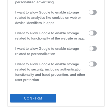
personalized advertising.
Hozzászólások
I want to allow Google to enable storage
related to analytics like cookies on web or
device identifiers in apps.
Rövid ideig ingyen
I want to allow Google to enable storage
related to functionality of the website or app.
bezsákolhatod ezt a 2025-ös
I want to allow Google to enable storage
játékot a Steamen
related to personalization.
I want to allow Google to enable storage
Chavalier
|
2026 április 23. 10:17
related to security, including authentication
functionality and fraud prevention, and other
user protection.
Nem tart örökké, de így is nagyvonalú a
fejlesztők ajánlata.
CONFIRM
Loaded
:
Unmute
21.86%