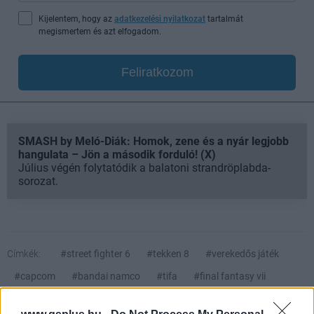
Kijelentem, hogy az
adatkezelési nyilatkozat
tartalmát
megismertem és azt elfogadom.
Feliratkozom
SMASH by Meló-Diák: Homok, zene és a nyár legjobb
hangulata – Jön a második forduló! (X)
Július végén folytatódik a balatoni strandröplabda-
sorozat.
Címkék:
#street fighter 6
#tekken 8
#verekedős játék
#capcom
#bandai namco
#tifa
#final fantasy vii