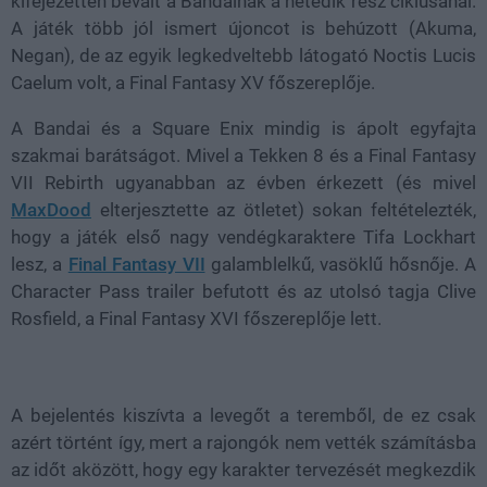
kifejezetten bevált a Bandainak a hetedik rész ciklusánál.
A játék több jól ismert újoncot is behúzott (Akuma,
Negan), de az egyik legkedveltebb látogató Noctis Lucis
Caelum volt, a Final Fantasy XV főszereplője.
A Bandai és a Square Enix mindig is ápolt egyfajta
szakmai barátságot. Mivel a Tekken 8 és a Final Fantasy
VII Rebirth ugyanabban az évben érkezett (és mivel
MaxDood
elterjesztette az ötletet) sokan feltételezték,
hogy a játék első nagy vendégkaraktere Tifa Lockhart
lesz, a
Final Fantasy VII
galamblelkű, vasöklű hősnője. A
Character Pass trailer befutott és az utolsó tagja Clive
Rosfield, a Final Fantasy XVI főszereplője lett.
A bejelentés kiszívta a levegőt a teremből, de ez csak
azért történt így, mert a rajongók nem vették számításba
az időt aközött, hogy egy karakter tervezését megkezdik