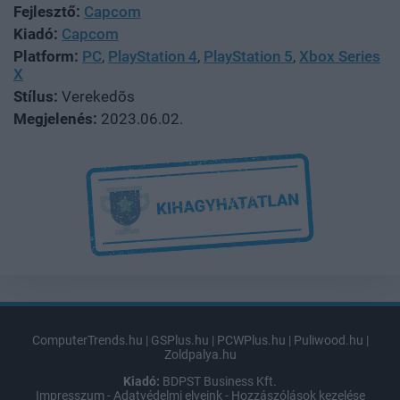
Fejlesztő:
Capcom
Kiadó:
Capcom
Platform:
PC
,
PlayStation 4
,
PlayStation 5
,
Xbox Series
X
Stílus:
Verekedõs
Megjelenés:
2023.06.02.
ComputerTrends.hu
|
GSPlus.hu
|
PCWPlus.hu
|
Puliwood.hu
|
Zoldpalya.hu
Kiadó:
BDPST Business Kft.
Impresszum
-
Adatvédelmi elveink
-
Hozzászólások kezelése