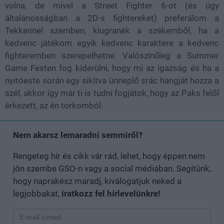
volna, de mivel a Street Fighter 6-ot (és úgy
általánosságban a 2D-s fightereket) preferálom a
Tekkennel szemben, kiugranék a székemből, ha a
kedvenc játékom egyik kedvenc karaktere a kedvenc
fighteremben szerepelhetne. Valószínűleg a Summer
Game Festen fog kiderülni, hogy mi az igazság és ha a
nyitóeste során egy sikítva ünneplő srác hangját hozza a
szél, akkor így már ti is tudni fogjátok, hogy az Paks felől
érkezett, az én torkomból.
Nem akarsz lemaradni semmiről?
Rengeteg hír és cikk vár rád, lehet, hogy éppen nem
jön szembe GSO-n vagy a social médiában. Segítünk,
hogy naprakész maradj, kiválogatjuk neked a
legjobbakat,
iratkozz fel hírlevelünkre!