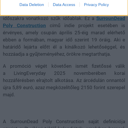
A Valve platformján átmenetileg 100 százalékos
Data Deletion
Data Access
Privacy Policy
kedvezménnyel kínált címek közös vonása az ingyenes
időszakra vonatkozó szűk időablak. Ez a
SurrounDead
Poly Construction
című indie projekt esetében is
érvényes, amely csupán április 25-éig marad elérhető
ebben a formában, magyar idő szerint 19 óráig. Aki e
határidő lejárta előtt él a kínálkozó lehetőséggel, és
hozzáadja a gyűjteményéhez, örökre megtarthatja.
A promóció végét követően ismét fizetőssé válik
a LivingEveryday 2025 novemberében korai
hozzáférésben elrajtolt alkotása. Az árcédulán onnantól
újra 5,89 euró, azaz megközelítőleg 2150 forint szerepel
majd.
A SurrounDead Poly Construction saját definíciója