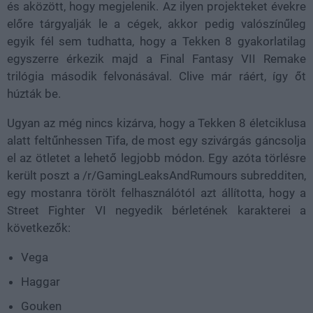
és aközött, hogy megjelenik. Az ilyen projekteket évekre
előre tárgyalják le a cégek, akkor pedig valószínűleg
egyik fél sem tudhatta, hogy a Tekken 8 gyakorlatilag
egyszerre érkezik majd a Final Fantasy VII Remake
trilógia második felvonásával. Clive már ráért, így őt
húzták be.
Ugyan az még nincs kizárva, hogy a Tekken 8 életciklusa
alatt feltűnhessen Tifa, de most egy szivárgás gáncsolja
el az ötletet a lehető legjobb módon. Egy azóta törlésre
került poszt a /r/GamingLeaksAndRumours subredditen,
egy mostanra törölt felhasználótól azt állította, hogy a
Street Fighter VI negyedik bérletének karakterei a
következők:
Vega
Haggar
Gouken