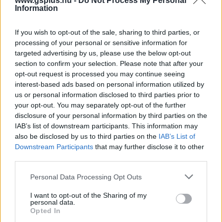
www.gsplus.hu -
Do Not Process My Personal
Platformok:
Nintendo Switch 2
PC
PlayStation 5
Xbox
Information
Series X
If you wish to opt-out of the sale, sharing to third parties, or
Street Fighter 6
processing of your personal or sensitive information for
targeted advertising by us, please use the below opt-out
section to confirm your selection. Please note that after your
opt-out request is processed you may continue seeing
Akár kezdő vagy a műfajban, akár keményvonalas
interest-based ads based on personal information utilized by
veterán, a Street Fighter 6 neked szól.
us or personal information disclosed to third parties prior to
your opt-out. You may separately opt-out of the further
disclosure of your personal information by third parties on the
IAB’s list of downstream participants. This information may
also be disclosed by us to third parties on the
IAB’s List of
Downstream Participants
that may further disclose it to other
third parties.
Please note that this website/app uses one or more Google
Personal Data Processing Opt Outs
services and may gather and store information including but
not limited to your visit or usage behaviour. You may click to
I want to opt-out of the Sharing of my
Ami tetszett
personal data.
grant or deny consent to Google and its third-party tags to
Opted In
use your data for below specified purposes in below Google