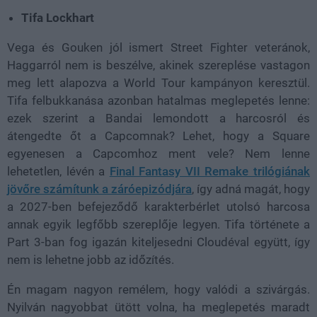
Tifa Lockhart
Vega és Gouken jól ismert Street Fighter veteránok,
Haggarról nem is beszélve, akinek szereplése vastagon
meg lett alapozva a World Tour kampányon keresztül.
Tifa felbukkanása azonban hatalmas meglepetés lenne:
ezek szerint a Bandai lemondott a harcosról és
átengedte őt a Capcomnak? Lehet, hogy a Square
egyenesen a Capcomhoz ment vele? Nem lenne
lehetetlen, lévén a
Final Fantasy VII Remake trilógiának
jövőre számítunk a záróepizódjára
, így adná magát, hogy
a 2027-ben befejeződő karakterbérlet utolsó harcosa
annak egyik legfőbb szereplője legyen. Tifa története a
Part 3-ban fog igazán kiteljesedni Cloudéval együtt, így
nem is lehetne jobb az időzítés.
Én magam nagyon remélem, hogy valódi a szivárgás.
Nyilván nagyobbat ütött volna, ha meglepetés maradt