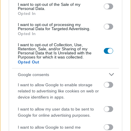
consent section.
I want to opt-out of the Sale of my
rengeteg tartalom
Personal Data.
Opted In
a karakterek összetettek és stílusosak
I want to opt-out of processing my
Personal Data for Targeted Advertising.
Opted In
az online játék hibátlanul működik
I want to opt-out of Collection, Use,
Retention, Sale, and/or Sharing of my
Personal Data that Is Unrelated with the
Ami nem tetszett
Purposes for which it was collected.
Opted Out
a World Tour sztorija
Google consents
I want to allow Google to enable storage
related to advertising like cookies on web or
device identifiers in apps.
I want to allow my user data to be sent to
Google for online advertising purposes.
I want to allow Google to send me