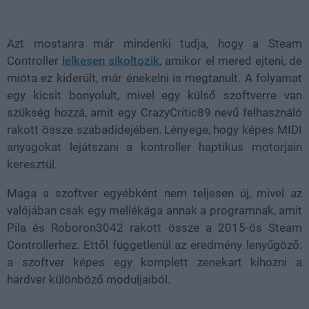
Loaded
:
Unmute
38.37%
Azt mostanra már mindenki tudja, hogy a Steam
Controller
lelkesen sikoltozik
, amikor el mered ejteni, de
mióta ez kiderült, már énekelni is megtanult. A folyamat
egy kicsit bonyolult, mivel egy külső szoftverre van
szükség hozzá, amit egy CrazyCritic89 nevű felhasználó
rakott össze szabadidejében. Lényege, hogy képes MIDI
anyagokat lejátszani a kontroller haptikus motorjain
keresztül.
Maga a szoftver egyébként nem teljesen új, mivel az
valójában csak egy mellékága annak a programnak, amit
Pila és Roboron3042 rakott össze a 2015-ös Steam
Controllerhez. Ettől függetlenül az eredmény lenyűgöző:
a szoftver képes egy komplett zenekart kihozni a
hardver különböző moduljaiból.