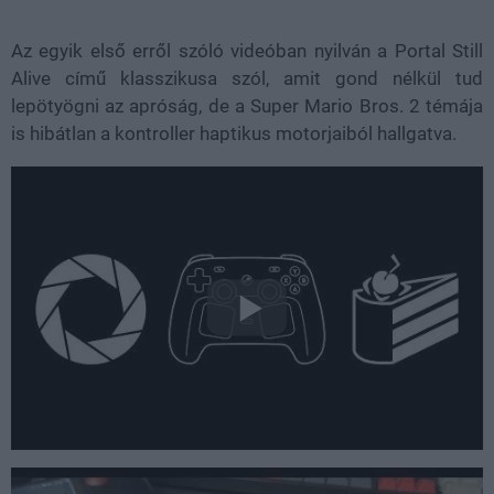
Az egyik első erről szóló videóban nyilván a Portal Still
Alive című klasszikusa szól, amit gond nélkül tud
lepötyögni az apróság, de a Super Mario Bros. 2 témája
is hibátlan a kontroller haptikus motorjaiból hallgatva.