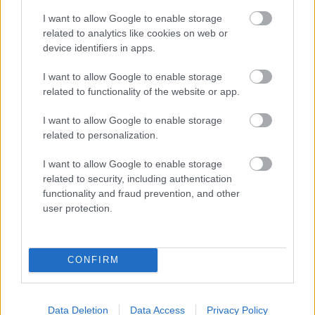
félnek bemocskolni a kezüket
a kalózrakomány aljának
I want to allow Google to enable storage
felkutatásával
. A helyzet nagyon szomorú, de lett ez
related to analytics like cookies on web or
rosszabb is, amikor egy túlságosan izgatott kalóz
device identifiers in apps.
felugrott a játék hivatalos Discord szerverére, hogy ott
kezdjen beszélni a kiszivárgott verzió örömeiről.
I want to allow Google to enable storage
related to functionality of the website or app.
"Köszi, hogy lekalózkodtad a játékot, amin évekig
dolgoztam. Csalódott vagyok, hogy ezt csinálod
I want to allow Google to enable storage
related to personalization.
azzal, amin keresztül mi a fizetésünket kapjuk.
Remélem, hogy átgondolod az életed."
I want to allow Google to enable storage
related to security, including authentication
A játék vezető dizájnere, Anthony Gallegos nem
functionality and fraud prevention, and other
finomkodott válaszában, ami teljesen érthető.
user protection.
Ugyanakkor a /r/Piracy lakói ezt kemény támadásként
értelmezték és először keményen is reagáltak rá.
CONFIRM
"Ez olyan, mintha egy aranyöltönyt hordó ember
Data Deletion
Data Access
Privacy Policy