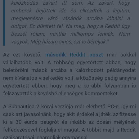
kalózkodás zavart itt sem. Az zavart, hogy
emberek bejöttek ide és elkezdték a legitim,
megjelenésre váró vásárlók arcába lóbálni a
dolgot. Ez dühített fel. Na meg, hogy a Reddit úgy
beszél rólam, mintha milliomos lennék. Nem
vagyok. Még házam sincs, ezt is béreljük."
Az ezt követő,
második Reddit poszt
már sokkal
vállalhatóbb volt. A többség egyetértett abban, hogy
beletörölni mások arcába a kalózkodott példányodat
nem kívánatos viselkedés volt, a közösség pedig annyira
egyetértett ebben, hogy még a korábbi folyamban is
felszavazták a kevésbé ellenséges kommenteket.
A Subnautica 2 korai verziója már elérhető PC-n, így mi
csak azt javasolnánk, hogy akit érdekel a játék, az fizesse
ki a 30 eurós beugrót és inkább az óceán mélyének
felfedezésével foglalja el magát. A többit majd a Reddit
szájkaratésai leharcolják egymással.