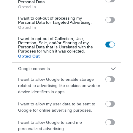
Personal Data.
Opted In
A Subnautica 2 miatt most a
I want to opt-out of processing my
Personal Data for Targeted Advertising.
Opted In
kalózok egymást ágyúzzák
I want to opt-out of Collection, Use,
Retention, Sale, and/or Sharing of my
Hunter_GS
|
2026 május 19. 11:16
Personal Data that Is Unrelated with the
Purposes for which it was collected.
Opted Out
Nem fogjátok elhinni, de a játék fejlesztői, akik
Google consents
éveket dolgoztak a terméken, nem voltak
I want to allow Google to enable storage
kifejezetten lelkesek a megjelenés előtti
related to advertising like cookies on web or
kiszivárgásért.
device identifiers in apps.
Loaded
:
Unmute
I want to allow my user data to be sent to
21.86%
Google for online advertising purposes.
A Subnautica 2 néhány nappal a korai hozzáférésének
I want to allow Google to send me
indulása előtt vált elérhetővé azok számára, akik nem
personalized advertising.