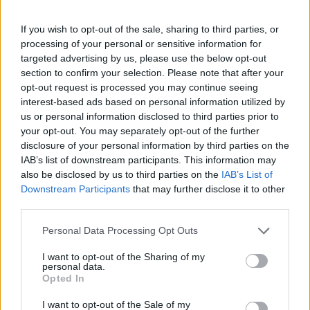
hangulata – Jön a második forduló! (X)
Július végén folytatódik a balatoni strandröplabda-
If you wish to opt-out of the sale, sharing to third parties, or
sorozat.
processing of your personal or sensitive information for
targeted advertising by us, please use the below opt-out
section to confirm your selection. Please note that after your
opt-out request is processed you may continue seeing
interest-based ads based on personal information utilized by
Címkék:
#steam controller
#valve
us or personal information disclosed to third parties prior to
your opt-out. You may separately opt-out of the further
disclosure of your personal information by third parties on the
Platformok:
PC
IAB’s list of downstream participants. This information may
also be disclosed by us to third parties on the
IAB’s List of
Downstream Participants
that may further disclose it to other
third parties.
Please note that this website/app uses one or more Google
Personal Data Processing Opt Outs
services and may gather and store information including but
not limited to your visit or usage behaviour. You may click to
I want to opt-out of the Sharing of my
personal data.
grant or deny consent to Google and its third-party tags to
Opted In
Hozzászólások
use your data for below specified purposes in below Google
consent section.
I want to opt-out of the Sale of my