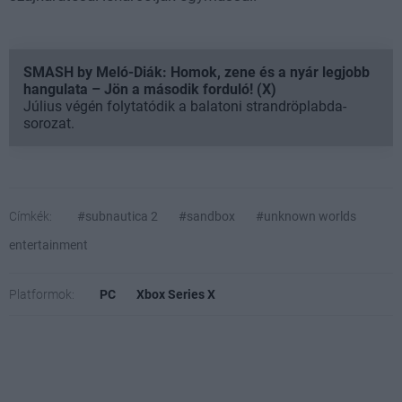
SMASH by Meló-Diák: Homok, zene és a nyár legjobb
hangulata – Jön a második forduló! (X)
Július végén folytatódik a balatoni strandröplabda-
sorozat.
Címkék:
#subnautica 2
#sandbox
#unknown worlds
entertainment
Platformok:
PC
Xbox Series X