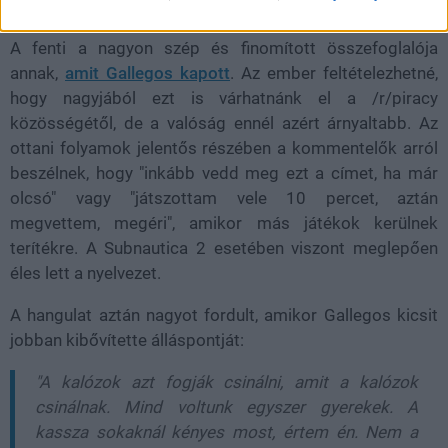
leköpne egy hajléktalant."
A fenti a nagyon szép és finomított összefoglalója
annak,
amit Gallegos kapott
. Az ember feltételezhetné,
hogy nagyjából ezt is várhatnánk el a /r/piracy
közösségétől, de a valóság ennél azért árnyaltabb. Az
ottani folyamok jelentős részében a kommentelők arról
beszélnek, hogy "inkább vedd meg ezt a címet, ha már
olcsó" vagy "játszottam vele 10 percet, aztán
megvettem, megéri", amikor más játékok kerülnek
terítékre. A Subnautica 2 esetében viszont meglepően
éles lett a nyelvezet.
A hangulat aztán nagyot fordult, amikor Gallegos kicsit
jobban kibővítette álláspontját:
"A kalózok azt fogják csinálni, amit a kalózok
csinálnak. Mind voltunk egyszer gyerekek. A
kassza sokaknál kényes most, értem én. Nem a