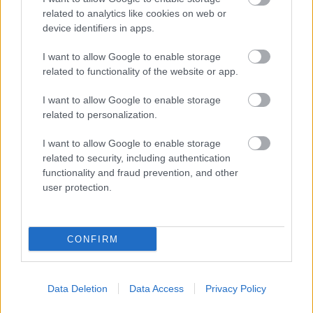
related to analytics like cookies on web or
device identifiers in apps.
I want to allow Google to enable storage
related to functionality of the website or app.
Hozzászólások
I want to allow Google to enable storage
related to personalization.
I want to allow Google to enable storage
Mass Effect: Andromeda - ezt
related to security, including authentication
functionality and fraud prevention, and other
tartalmazza a Deluxe kiadás
user protection.
PacaGS
|
2016 november 8. 08:57
CONFIRM
Gyűjtöi kiadást ugyan még nem jelentettek be,
de aki hajlandó kicsit többet fizetni a Mass
Data Deletion
Data Access
Privacy Policy
Effect: Andromedáért, mindenféle digitális