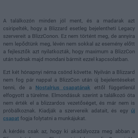
A találkozón minden jól ment, és a madarak azt
csiripelték, hogy a Blizzard esetleg bejelentheti Legacy
szervereit a BlizzConon. Ez nem történt meg, de annyira
nem lepődtünk meg, lévén nem sokkal az esemény előtt
a fejlesztők azt nyilatkozták, hogy maximum a BlizzCon
után tudnak majd mondani bármit ezzel kapcsolatban.
Ezt két hónapnyi néma csönd követte. Nyilván a Blizzard
nem fog pár nappal a BlizzCon után új bejelentéseket
tenni, de a
Nostalrius csapatának
ettől függetlenül
elfogyott a türelme. Elmondásuk szerint a találkozó óta
nem érték el a blizzardos vezetőséget, és már nem is
próbálkoznak. Kiadják a szervereik adatait, és egy
új
csapat
fogja folytatni a munkájukat.
A kérdés csak az, hogy ki akadályozza meg abban a