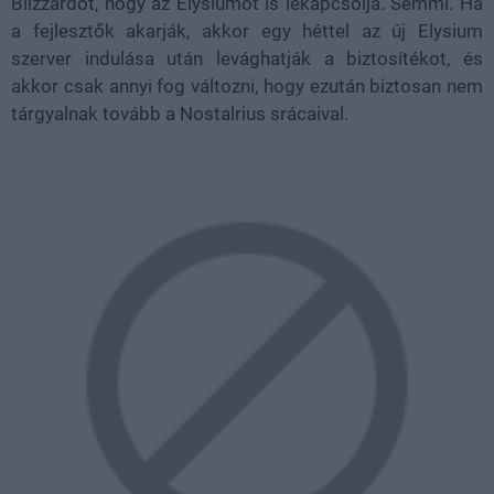
Blizzardot, hogy az Elysiumot is lekapcsolja. Semmi. Ha
a fejlesztők akarják, akkor egy héttel az új Elysium
szerver indulása után levághatják a biztosítékot, és
akkor csak annyi fog változni, hogy ezután biztosan nem
tárgyalnak tovább a Nostalrius srácaival.