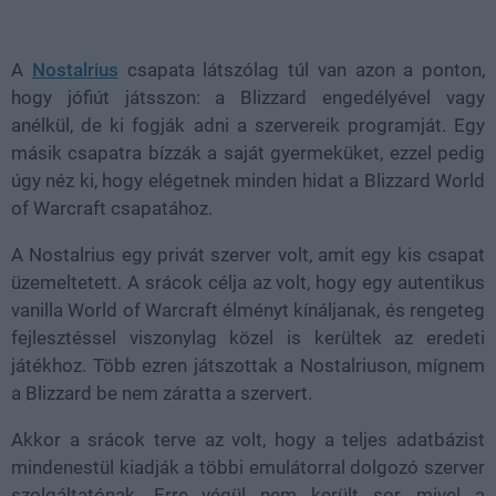
Loaded
:
Unmute
38.26%
A
Nostalrius
csapata látszólag túl van azon a ponton,
hogy jófiút játsszon: a Blizzard engedélyével vagy
anélkül, de ki fogják adni a szervereik programját. Egy
másik csapatra bízzák a saját gyermeküket, ezzel pedig
úgy néz ki, hogy elégetnek minden hidat a Blizzard World
of Warcraft csapatához.
A Nostalrius egy privát szerver volt, amit egy kis csapat
üzemeltetett. A srácok célja az volt, hogy egy autentikus
vanilla World of Warcraft élményt kínáljanak, és rengeteg
fejlesztéssel viszonylag közel is kerültek az eredeti
játékhoz. Több ezren játszottak a Nostalriuson, mígnem
a Blizzard be nem záratta a szervert.
Akkor a srácok terve az volt, hogy a teljes adatbázist
mindenestül kiadják a többi emulátorral dolgozó szerver
szolgáltatónak. Erre végül nem került sor, mivel a