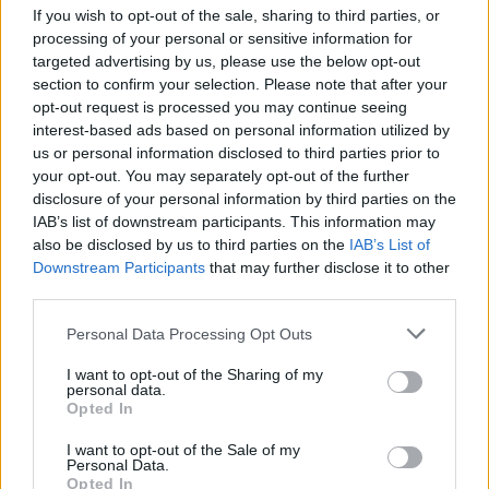
If you wish to opt-out of the sale, sharing to third parties, or
processing of your personal or sensitive information for
targeted advertising by us, please use the below opt-out
Címkék:
#world of warcraft
#blizzard
#vanilla
section to confirm your selection. Please note that after your
opt-out request is processed you may continue seeing
#nostalrius
interest-based ads based on personal information utilized by
us or personal information disclosed to third parties prior to
Platformok:
PC
your opt-out. You may separately opt-out of the further
disclosure of your personal information by third parties on the
IAB’s list of downstream participants. This information may
World of Warcraft
also be disclosed by us to third parties on the
IAB’s List of
Downstream Participants
that may further disclose it to other
third parties.
Please note that this website/app uses one or more Google
Personal Data Processing Opt Outs
services and may gather and store information including but
not limited to your visit or usage behaviour. You may click to
I want to opt-out of the Sharing of my
personal data.
grant or deny consent to Google and its third-party tags to
Opted In
use your data for below specified purposes in below Google
consent section.
I want to opt-out of the Sale of my
Personal Data.
Opted In