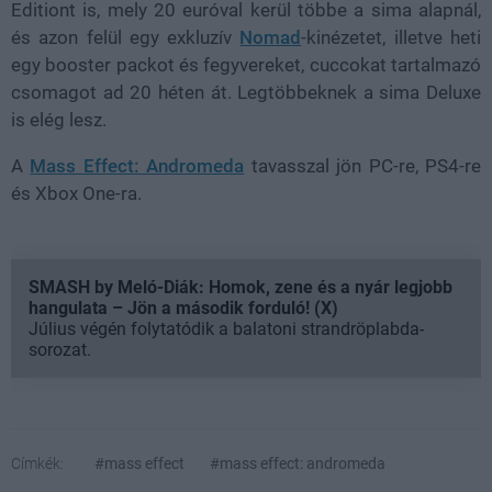
Editiont is, mely 20 euróval kerül többe a sima alapnál,
és azon felül egy exkluzív
Nomad
-kinézetet, illetve heti
egy booster packot és fegyvereket, cuccokat tartalmazó
csomagot ad 20 héten át. Legtöbbeknek a sima Deluxe
is elég lesz.
A
Mass Effect: Andromeda
tavasszal jön PC-re, PS4-re
és Xbox One-ra.
SMASH by Meló-Diák: Homok, zene és a nyár legjobb
hangulata – Jön a második forduló! (X)
Július végén folytatódik a balatoni strandröplabda-
sorozat.
Címkék:
#mass effect
#mass effect: andromeda