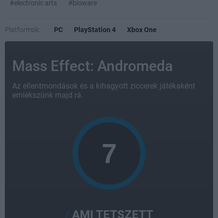
#electronic arts
#bioware
Platformok:
PC
PlayStation 4
Xbox One
Mass Effect: Andromeda
Az ellentmondások és a kihagyott ziccerek játékaként
emlékszünk majd rá.
AMI TETSZETT