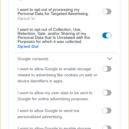
AMI TETSZETT
I want to opt-out of processing my
Personal Data for Targeted Advertising.
Opted In
hatalmas mennyiségű újítás
I want to opt-out of Collection, Use,
gyönyörűen kidolgozott, változatos helyszínek
Retention, Sale, and/or Sharing of my
Personal Data that Is Unrelated with the
Purposes for which it was collected.
továbbra is a legjobb!
Opted Out
Google consents
AMI NEM TETSZETT
I want to allow Google to enable storage
a lagok, a szerveroldali problémák még mindig
related to advertising like cookies on web or
megoldatlanok...
device identifiers in apps.
nem minden bugot sikerült kiirtani
I want to allow my user data to be sent to
Google for online advertising purposes.
I want to allow Google to send me
personalized advertising.
I want to allow Google to enable storage