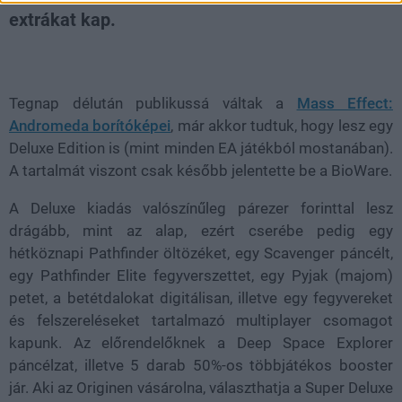
extrákat kap.
Loaded
:
Unmute
21.86%
Tegnap délután publikussá váltak a
Mass Effect:
Andromeda borítóképei
, már akkor tudtuk, hogy lesz egy
Deluxe Edition is (mint minden EA játékból mostanában).
A tartalmát viszont csak később jelentette be a BioWare.
A Deluxe kiadás valószínűleg párezer forinttal lesz
drágább, mint az alap, ezért cserébe pedig egy
hétköznapi Pathfinder öltözéket, egy Scavenger páncélt,
egy Pathfinder Elite fegyverszettet, egy Pyjak (majom)
petet, a betétdalokat digitálisan, illetve egy fegyvereket
és felszereléseket tartalmazó multiplayer csomagot
kapunk. Az előrendelőknek a Deep Space Explorer
páncélzat, illetve 5 darab 50%-os többjátékos booster
jár. Aki az Originen vásárolna, választhatja a Super Deluxe