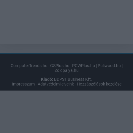
ComputerTrends.hu
|
GSPlus.hu
|
PCWPlus.hu
|
Puliwood.hu
|
Zoldpalya.hu
Kiadó:
BDPST Business Kft.
Impresszum
-
Adatvédelmi elveink
-
Hozzászólások kezelése