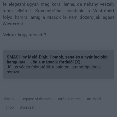
fellélegezni ugyan még korai lenne, de néhány veszély
most elhárult. Koncentrálhat mindenki a Vastrónért
folyó harcra, amíg a Mások le nem dózerolják egész
Westerost.
Nektek hogy tetszett?
SMASH by Meló-Diák: Homok, zene és a nyár legjobb
hangulata – Jön a második forduló! (X)
Július végén folytatódik a balatoni strandröplabda-
sorozat.
Címkék:
#game of thrones
#trónok harca
#6. évad
#hbo
#sorozat