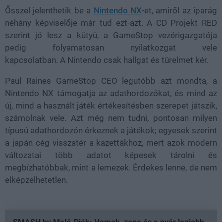
Ősszel jelenthetik be a
Nintendo NX
-et, amiről az iparág
néhány képviselője már tud ezt-azt. A CD Projekt RED
szerint jó lesz a kütyü, a GameStop vezérigazgatója
pedig folyamatosan nyilatkozgat vele
kapcsolatban. A Nintendo csak hallgat és türelmet kér.
Paul Raines GameStop CEO legutóbb azt mondta, a
Nintendo NX támogatja az adathordozókat, és mind az
új, mind a használt játék értékesítésben szerepet játszik,
számolnak vele. Azt még nem tudni, pontosan milyen
típusú adathordozón érkeznek a játékok; egyesek szerint
a japán cég visszatér a kazettákhoz, mert azok modern
változatai több adatot képesek tárolni és
megbízhatóbbak, mint a lemezek. Érdekes lenne, de nem
elképzelhetetlen.