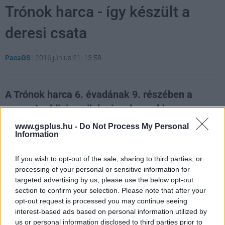
Trónok harca - így készült a
deresi csata
PacaGS
|
2016 június 21. 13:58
A Trónok harca 6. évadának 9. részében a
sorozat eddigi egyik legizgalmasabb
csatajelenetét láthattuk. A készítők mesélnek
www.gsplus.hu -
Do Not Process My Personal
Information
róla, mi pedig kibeszéljük a történteket.
Loaded
:
Unmute
If you wish to opt-out of the sale, sharing to third parties, or
21.86%
processing of your personal or sensitive information for
targeted advertising by us, please use the below opt-out
Annyi ponton csúszhatott volna el a feliratosan
section to confirm your selection. Please note that after your
tegnaptól nézhető 9. rész, hogy végig rettegtünk, hogyan
opt-out request is processed you may continue seeing
alakul a
Fattyak csatája
. Innentől spoileresen folytatjuk,
interest-based ads based on personal information utilized by
bár aki eddig eljutott, az valószínűleg már kitalálta.
us or personal information disclosed to third parties prior to