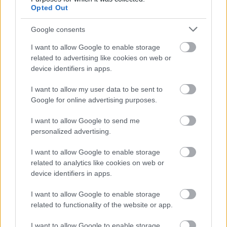
Opted Out
Google consents
I want to allow Google to enable storage
related to advertising like cookies on web or
device identifiers in apps.
I want to allow my user data to be sent to
Google for online advertising purposes.
I want to allow Google to send me
personalized advertising.
I want to allow Google to enable storage
related to analytics like cookies on web or
device identifiers in apps.
A csatajelenet egyik legjobb pillanata volt, amikor a két
sereg Jon feje fölött összecsap, és elkezd épülni a
I want to allow Google to enable storage
hullatorony, ami végül a Ramsay-ék által kitalált csapda
related to functionality of the website or app.
egyik falát adja. A csatajelenet különlegessége (mint
I want to allow Google to enable storage