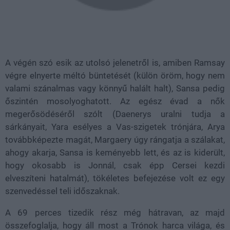
A végén szó esik az utolsó jelenetről is, amiben Ramsay
végre elnyerte méltó büntetését (külön öröm, hogy nem
valami szánalmas vagy könnyű halált halt), Sansa pedig
őszintén mosolyoghatott. Az egész évad a nők
megerősödéséről szólt (Daenerys uralni tudja a
sárkányait, Yara esélyes a Vas-szigetek trónjára, Arya
továbbképezte magát, Margaery úgy rángatja a szálakat,
ahogy akarja, Sansa is keményebb lett, és az is kiderült,
hogy okosabb is Jonnál, csak épp Cersei kezdi
elveszíteni hatalmát), tökéletes befejezése volt ez egy
szenvedéssel teli időszaknak.
A 69 perces tizedik rész még hátravan, az majd
összefoglalja, hogy áll most a Trónok harca világa, és