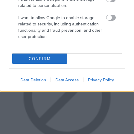
ahogy azt a fenti videóban is láthatjátok), hogy rengeteg
related to personalization.
statiszta és ló vett részt benne. Amikor a sereg megindul
Jon felé, az őt alakító Kit Harrington összesen 40 lóval
I want to allow Google to enable storage
nézett szembe. A forgatás során 80 lovat vetettek be.
related to security, including authentication
functionality and fraud prevention, and other
user protection.
CONFIRM
Data Deletion
Data Access
Privacy Policy