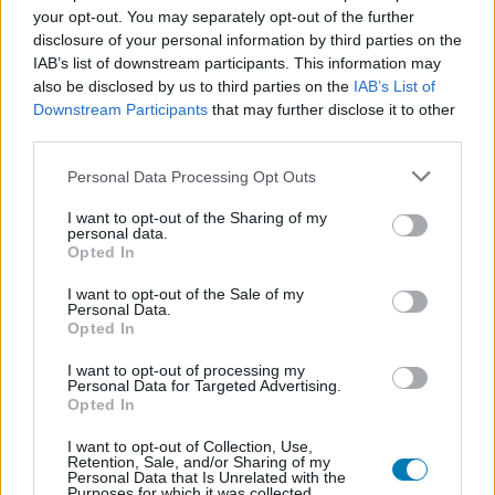
your opt-out. You may separately opt-out of the further
Sor került az egész évadban érlelődő összecsapásra,
disclosure of your personal information by third parties on the
melynek során a Havas Jon és Sansa által toborzott
IAB’s list of downstream participants. This information may
also be disclosed by us to third parties on the
IAB’s List of
sereg megpróbálta bevenni Derest. Bár Jon felajánlotta
Downstream Participants
that may further disclose it to other
Ramsay-nek, hogy egy az egy ellen vívják meg a
third parties.
harcot, de utóbbi tekintve, hogy serege egyértelmű
Please note that this website/app uses one or more Google
létszámfölényben volt, nem hajlott az ajánlatra. Sajnos,
Personal Data Processing Opt Outs
services and may gather and store information including but
ahogy azt sejteni lehetett, Jon nem tudott uralkodni az
not limited to your visit or usage behaviour. You may click to
I want to opt-out of the Sharing of my
érzelmein, és amikor Ramsay átlőtte Rickont, elvesztette
personal data.
grant or deny consent to Google and its third-party tags to
Opted In
az eszét, egyedül akart bosszút állni. Érthető reakció
use your data for below specified purposes in below Google
volt, de nem tudom, ez után mit gondolnak róla a
consent section.
I want to opt-out of the Sale of my
Personal Data.
többiek. Talán megelégszenek azzal, hogy végül
Opted In
bevették Derest.
I want to opt-out of processing my
Personal Data for Targeted Advertising.
Opted In
I want to opt-out of Collection, Use,
Retention, Sale, and/or Sharing of my
Personal Data that Is Unrelated with the
Purposes for which it was collected.