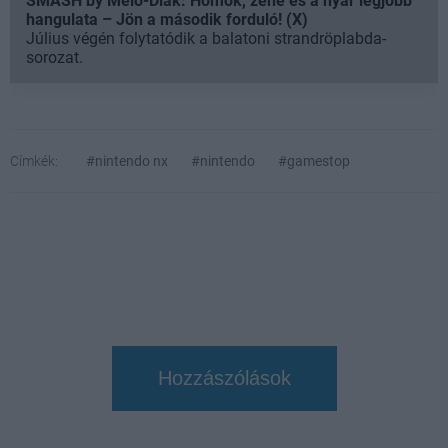
SMASH by Meló-Diák: Homok, zene és a nyár legjobb
hangulata – Jön a második forduló! (X)
Július végén folytatódik a balatoni strandröplabda-
sorozat.
Címkék:
#nintendo nx
#nintendo
#gamestop
Hozzászólások