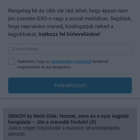
Rengeteg hír és cikk vár rád, lehet, hogy éppen nem
jön szembe GSO-n vagy a social médiában. Segítünk,
hogy naprakész maradj, kiválogatjuk neked a
legjobbakat,
iratkozz fel hírlevelünkre!
Kijelentem, hogy az
adatkezelési nyilatkozat
tartalmát
megismertem és azt elfogadom.
Feliratkozom
SMASH by Meló-Diák: Homok, zene és a nyár legjobb
hangulata – Jön a második forduló! (X)
Július végén folytatódik a balatoni strandröplabda-
sorozat.