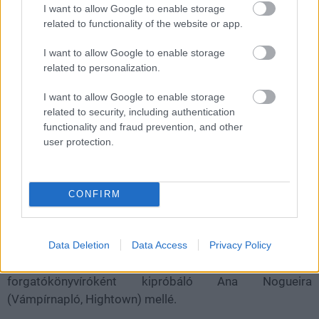
vezetőjeként fontos szerepet szán Kara Zor-El, azaz
I want to allow Google to enable storage
Supergirl karakterének is.
related to functionality of the website or app.
I want to allow Google to enable storage
A Földre már tiniként érkezett kryptonit a Sárkányok
related to personalization.
házával befutott
Milly Alcock alakítja majd
a
Supermanben, de nem kell sokáig rokona árnyékában
I want to allow Google to enable storage
maradnia, mivel tervben van a saját filmje is Supergirl:
related to security, including authentication
Woman of Tomorrow címmel.
functionality and fraud prevention, and other
user protection.
A DCU többi, már bejelentett produkciójához (The
CONFIRM
Authority, The Brave and the Bold, Swamp Thing)
hasonlóan ez sem kapott még premierdátumot, de úgy
tűnik, hogy rövidesen megtalálják a rendezőjét is a
Data Deletion
Data Access
Privacy Policy
főszereplő Alcock, valamint a magát ezúttal
forgatókönyvíróként kipróbáló Ana Nogueira
(Vámpírnapló, Hightown) mellé.