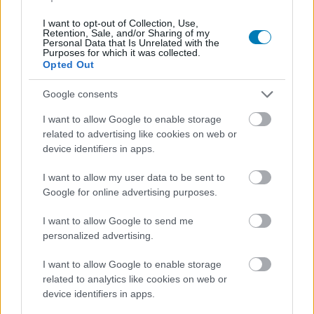
I want to opt-out of Collection, Use,
Chavalier
|
2024 április 4. 07:39
Retention, Sale, and/or Sharing of my
Personal Data that Is Unrelated with the
Purposes for which it was collected.
Opted Out
Sosem járt még szuperhősös produkciók
közelében a Supergirl: Woman of Tomorrow
Google consents
élére kiszemelt rendező.
I want to allow Google to enable storage
related to advertising like cookies on web or
Loaded
:
Unmute
device identifiers in apps.
21.65%
I want to allow my user data to be sent to
Idén sem maradnak DC-tartalmak nélkül a rajongok: a
Google for online advertising purposes.
mozikba a Joker: Folie à Deux miatt lesz érdemes
ellátogatniuk, míg a tévékészülék képernyőjéről a Max
I want to allow Google to send me
streamingplatformra érkező Pingvin sorozat kedvéért
personalized advertising.
javasolt letörölniük a port. Jövőre viszont a David
I want to allow Google to enable storage
Corenswettel és Rachel Brosnahannel készülő
related to analytics like cookies on web or
Supermannel elrajtol a DCEU örökébe lépő új filmes
device identifiers in apps.
univerzum, a DCU, amelyben James Gunn a DC Studios