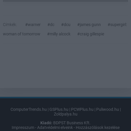
Címkék:
#warner
#dc
#dcu
#james gunn
#supergirl:
woman of tomorrow
#milly alcock
#craig gillespie
ComputerTrends.hu
|
GSPlus.hu
|
PCWPlus.hu
|
Puliwood.hu
|
Zoldpalya.hu
Kiadó:
BDPST Business Kft.
Impresszum
-
Adatvédelmi elveink
-
Hozzászólások kezelése