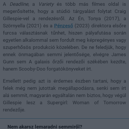
A
Deadline
, a
Variety
és több más filmes oldal is
megerősítette, hogy a stúdió tárgyalást folytat Craig
Gillespie-vel a rendezésről. Az Én, Tonya (2017), a
Szörnyella (2021) és a
Pénzeső
(2023) direktora elsőre
furcsa választásnak tűnhet, hiszen pályafutása során
egyetlen alkalommal sem fordult meg képregényes vagy
szuperhősös produkció közelében. De ne feledjük, hogy
ennek önmagában semmi jelentősége, elvégre James
Gunn sem A galaxis őrzői rendezői székében kezdte,
hanem Scooby-Doo forgatókönyveket írt.
Emellett pedig azt is érdemes észben tartani, hogy a
felek még nem jutottak megállapodásra, senki sem írt
alá semmit, magyarán egyáltalán nem biztos, hogy végül
Gillespie lesz a Supergirl: Woman of Tomorrow
rendezője.
Nem akarsz lemaradni semmiről?