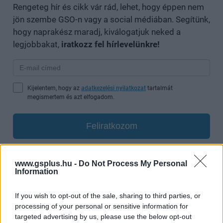
Rengeteg hír és cikk vár rád, lehet, hogy éppen nem
jön szembe GSO-n vagy a social médiában. Segítünk,
hogy naprakész maradj, kiválogatjuk neked a
legjobbakat,
iratkozz fel hírlevelünkre!
Kijelentem, hogy az
adatkezelési nyilatkozat
tartalmát
megismertem és azt elfogadom.
Feliratkozom
www.gsplus.hu -
Do Not Process My Personal
Information
SMASH by Meló-Diák: Homok, zene és a nyár legjobb
hangulata – Jön a második forduló! (X)
If you wish to opt-out of the sale, sharing to third parties, or
Július végén folytatódik a balatoni strandröplabda-
processing of your personal or sensitive information for
sorozat.
targeted advertising by us, please use the below opt-out