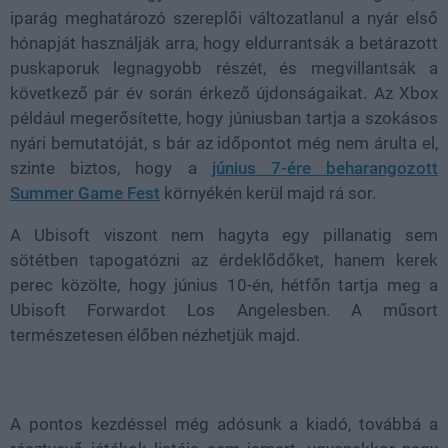
iparág meghatározó szereplői változatlanul a nyár első
hónapját használják arra, hogy eldurrantsák a betárazott
puskaporuk legnagyobb részét, és megvillantsák a
következő pár év során érkező újdonságaikat. Az Xbox
például megerősítette, hogy júniusban tartja a szokásos
nyári bemutatóját, s bár az időpontot még nem árulta el,
szinte biztos, hogy a
június 7-ére beharangozott
Summer Game Fest
környékén kerül majd rá sor.
A Ubisoft viszont nem hagyta egy pillanatig sem
sötétben tapogatózni az érdeklődőket, hanem kerek
perec közölte, hogy június 10-én, hétfőn tartja meg a
Ubisoft Forwardot Los Angelesben. A műsort
természetesen élőben nézhetjük majd.
A pontos kezdéssel még adósunk a kiadó, továbbá a