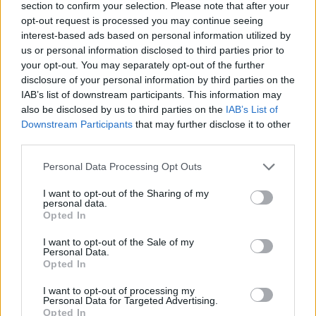
section to confirm your selection. Please note that after your
opt-out request is processed you may continue seeing
interest-based ads based on personal information utilized by
us or personal information disclosed to third parties prior to
Címkék:
#ubisoft
#ubisoft forward
#bemutató
your opt-out. You may separately opt-out of the further
disclosure of your personal information by third parties on the
IAB’s list of downstream participants. This information may
also be disclosed by us to third parties on the
IAB’s List of
Downstream Participants
that may further disclose it to other
third parties.
Please note that this website/app uses one or more Google
Personal Data Processing Opt Outs
services and may gather and store information including but
not limited to your visit or usage behaviour. You may click to
I want to opt-out of the Sharing of my
personal data.
grant or deny consent to Google and its third-party tags to
Hozzászólások
Opted In
use your data for below specified purposes in below Google
consent section.
I want to opt-out of the Sale of my
Personal Data.
Opted In
Meglepő rendezőre bízná
I want to opt-out of processing my
James Gunn a Supergirl filmet
Personal Data for Targeted Advertising.
Opted In