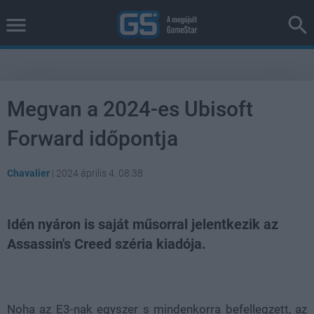
Megvan a 2024-es Ubisoft
Forward időpontja
Chavalier
|
2024 április 4. 08:38
Idén nyáron is saját műsorral jelentkezik az
Assassin's Creed széria kiadója.
Loaded
:
Unmute
38.15%
Noha az E3-nak egyszer s mindenkorra befellegzett, az