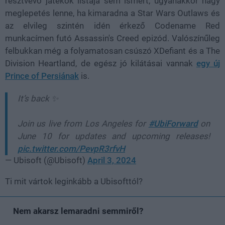
résztvevő játékok listája sem ismert, ugyanakkor nagy
meglepetés lenne, ha kimaradna a Star Wars Outlaws és
az elvileg szintén idén érkező Codename Red
munkacímen futó Assassin's Creed epizód. Valószínűleg
felbukkan még a folyamatosan csúszó XDefiant és a The
Division Heartland, de egész jó kilátásai vannak
egy új
Prince of Persiának
is.
It’s back ✨
Join us live from Los Angeles for
#UbiForward
on
June 10 for updates and upcoming releases!
pic.twitter.com/PevpR3rfvH
— Ubisoft (@Ubisoft)
April 3, 2024
Ti mit vártok leginkább a Ubisofttól?
Nem akarsz lemaradni semmiről?