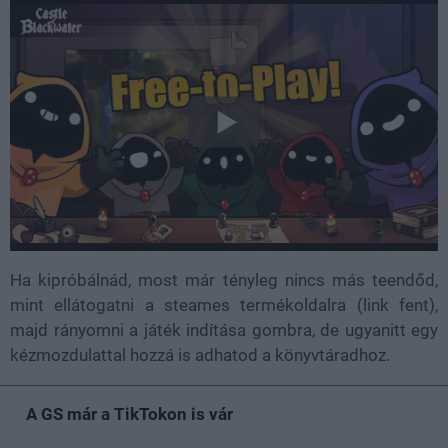
Ha kipróbálnád, most már tényleg nincs más teendőd,
mint ellátogatni a steames termékoldalra (link fent),
majd rányomni a játék indítása gombra, de ugyanitt egy
kézmozdulattal hozzá is adhatod a könyvtáradhoz.
A GS már a TikTokon is vár