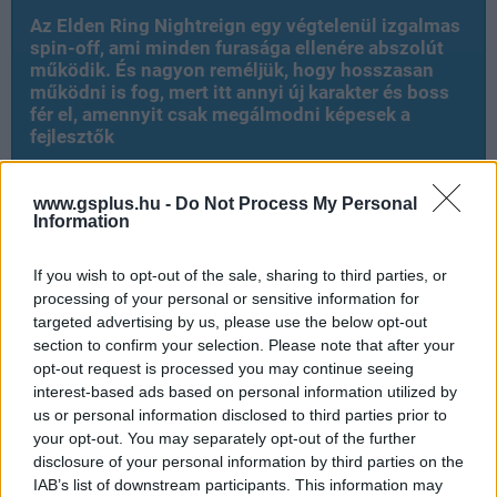
Az Elden Ring Nightreign egy végtelenül izgalmas
spin-off, ami minden furasága ellenére abszolút
működik. És nagyon reméljük, hogy hosszasan
működni is fog, mert itt annyi új karakter és boss
fér el, amennyit csak megálmodni képesek a
fejlesztők
www.gsplus.hu -
Do Not Process My Personal
Information
If you wish to opt-out of the sale, sharing to third parties, or
processing of your personal or sensitive information for
targeted advertising by us, please use the below opt-out
section to confirm your selection. Please note that after your
opt-out request is processed you may continue seeing
Ami tetszett
interest-based ads based on personal information utilized by
us or personal information disclosed to third parties prior to
your opt-out. You may separately opt-out of the further
disclosure of your personal information by third parties on the
sok helyről ismerős, összességében mégis új
IAB’s list of downstream participants. This information may