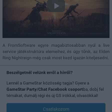
A FromSoftware egyre magabiztosabban nyúl a live
service játékstruktúra elemeihez, és úgy tűnik, az Elden
Ring Nightreign még csak most kezd igazán kiteljesedni.
Beszélgetnél velünk erről a hírről?
Lennél a GameStar közösség tagja? Gyere a
GameStar Party/Chat Facebook csoport
ba, dobj fel
témákat, dumálj régi és új GS írókkal, olvasókkal!
Csatlakozom