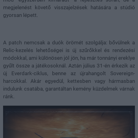
megjelenést követő visszajelzések hatására a stúdió
gyorsan lépett.
A patch nemcsak a duók örömét szolgálja: bővülnek a
Relic-kezelés lehetőségei is új szűrőkkel és rendezési
módokkal, ami különösen jól jön, ha már tonnányi ereklye
gyűlt össze a játékosoknál. Aztán július 31-én érkezik az
új Everdark-ciklus, benne az újrahangolt Sovereign-
harcokkal. Akár egyedül, kettesben vagy hármasban
indulunk csatába, garantáltan kemény küzdelmek várnak
ránk.