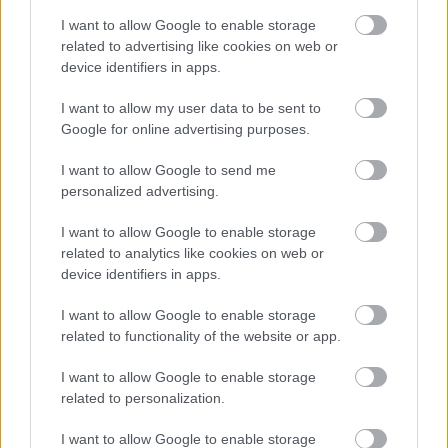
I want to allow Google to enable storage
related to advertising like cookies on web or
device identifiers in apps.
Hozzászólások
I want to allow my user data to be sent to
Google for online advertising purposes.
I want to allow Google to send me
personalized advertising.
Eddig fizetni kellett érte, de
I want to allow Google to enable storage
mostantól ingyen letöltheted
related to analytics like cookies on web or
device identifiers in apps.
ezt a 2025-ös játékot a
I want to allow Google to enable storage
Steamről
related to functionality of the website or app.
I want to allow Google to enable storage
Chavalier
|
2025 július 25. 16:20
related to personalization.
I want to allow Google to enable storage