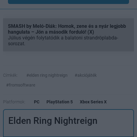
SMASH by Meló-Diák: Homok, zene és a nyár legjobb
hangulata – Jön a második forduló! (X)
Július végén folytatódik a balatoni strandröplabda-
sorozat.
Címkék:
#elden ring nightreign
#akciójáték
#fromsoftware
Platformok:
PC
PlayStation 5
Xbox Series X
Elden Ring Nightreign