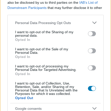
érzetet keltő játékmenet
also be disclosed by us to third parties on the
IAB’s List of
Downstream Participants
that may further disclose it to other
tetemes mennyiségű felfedezni való apróság
third parties.
Please note that this website/app uses one or more Google
ügyesen kitalált, eltérő játékmenetet nyújtó
Personal Data Processing Opt Outs
services and may gather and store information including but
karakterek
not limited to your visit or usage behaviour. You may click to
I want to opt-out of the Sharing of my
personal data.
grant or deny consent to Google and its third-party tags to
kemény bossok, akik tényleg megizzasztanak
Opted In
use your data for below specified purposes in below Google
consent section.
I want to opt-out of the Sale of my
Personal Data.
Ami nem tetszett
Opted In
I want to opt-out of processing my
Personal Data for Targeted Advertising.
a matchmaking jelenleg elég felemás érzetet
Opted In
kelt
I want to opt-out of Collection, Use,
Retention, Sale, and/or Sharing of my
Personal Data that Is Unrelated with the
Purposes for which it was collected.
Opted Out
Google consents