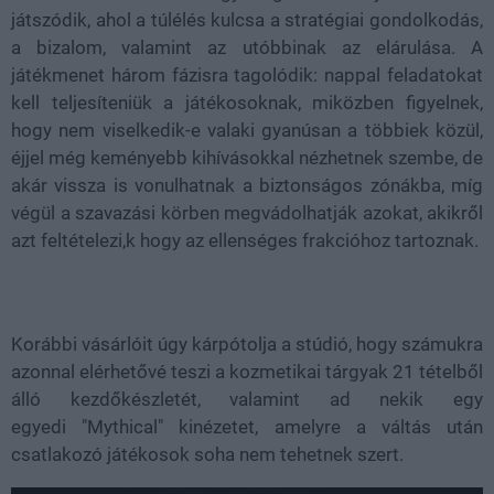
játszódik, ahol a túlélés kulcsa a stratégiai gondolkodás,
a bizalom, valamint az utóbbinak az elárulása. A
játékmenet három fázisra tagolódik: nappal feladatokat
kell teljesíteniük a játékosoknak, miközben figyelnek,
hogy nem viselkedik-e valaki gyanúsan a többiek közül,
éjjel még keményebb kihívásokkal nézhetnek szembe, de
akár vissza is vonulhatnak a biztonságos zónákba, míg
végül a szavazási körben megvádolhatják azokat, akikről
azt feltételezi,k hogy az ellenséges frakcióhoz tartoznak.
Korábbi vásárlóit úgy kárpótolja a stúdió, hogy számukra
azonnal elérhetővé teszi a kozmetikai tárgyak 21 tételből
álló kezdőkészletét, valamint ad nekik egy
egyedi "Mythical" kinézetet, amelyre a váltás után
csatlakozó játékosok soha nem tehetnek szert.