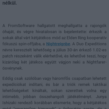
nélkül.
Loaded
:
Unmute
38.25%
A FromSoftware hallgatott meghallgatta a rajongók
óhaját, és végre hivatalosan is bejelentette: érkezik a
sokak által várt kétjátékos mód az Elden Ring kooperatív
fókuszú spin-offjába, a
Nightreignbe
. A Duo Expeditions
névre keresztelt lehetőség a július 30-án érkező 1.02-es
patch részeként válik elérhetővé, és lehetővé teszi, hogy
kizárólag két játékos együtt vágjon neki a Nightfarer-
ösvénynek.
Eddig csak szólóban vagy háromfős csapatban lehetett
expedíciókat indítani, és bár a triók remek taktikai
lehetőségeket kínáltak, sokan szerettek volna egy
intimebb, jobban összehangolt játékélményt. Junya
Ishizaki rendező korábban elismerte, hogy a kétjátékos
mód "egyszerűen kimaradt" a fejlesztés során, de a