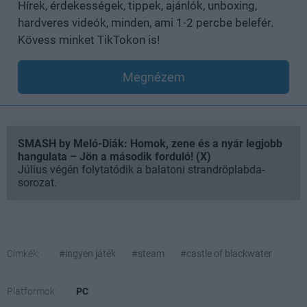
Hírek, érdekességek, tippek, ajánlók, unboxing,
hardveres videók, minden, ami 1-2 percbe belefér.
Kövess minket TikTokon is!
Megnézem
SMASH by Meló-Diák: Homok, zene és a nyár legjobb
hangulata – Jön a második forduló! (X)
Július végén folytatódik a balatoni strandröplabda-
sorozat.
Címkék:
#ingyen játék
#steam
#castle of blackwater
Platformok:
PC