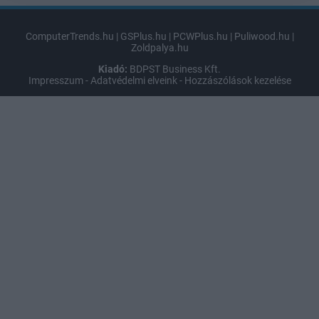
ComputerTrends.hu
|
GSPlus.hu
|
PCWPlus.hu
|
Puliwood.hu
|
Zoldpalya.hu
Kiadó:
BDPST Business Kft.
Impresszum
-
Adatvédelmi elveink
-
Hozzászólások kezelése