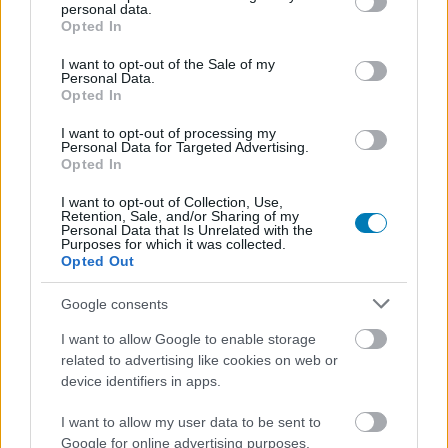
personal data.
egyrészt egy film, amit Rebecca Sugar (Steven Universe),
grant or deny consent to Google and its third-party tags to
Opted In
use your data for below specified purposes in below Google
Patrick McHale (Túl a kerítésen) és Adam Muto
consent section.
(Adventure Time) közösen hoznak össze. Mind
I want to opt-out of the Sale of my
Personal Data.
dolgoztak már valamilyen formában a Kalandra fel!-en.
Opted In
I want to opt-out of processing my
Personal Data for Targeted Advertising.
Opted In
Készül továbbá egy gyerekeket célzó sorozat, az
I want to opt-out of Collection, Use,
Adventure Time: Side Quests, amiben Finn és Jake még
Retention, Sale, and/or Sharing of my
Personal Data that Is Unrelated with the
csak nagy kalandokról álmodó gyerekek (kölykök?)
Purposes for which it was collected.
voltak. Önálló epizódokat kapunk visszatérő karakterek
Opted Out
fiatalabb változataival (köztük természetesen a
Google consents
Jégkirállyal), nem lesz nagyívű történetvezetés. Ezen
Nate Cash dolgozik.
I want to allow Google to enable storage
related to advertising like cookies on web or
Végül pedig formálódik az Adventure Time: Heyo BMO,
device identifiers in apps.
egy kifejezetten óvodásoknak szóló széria, amiben az
I want to allow my user data to be sent to
öntudattal rendelkező játékkonzol új barátokat szerez.
Google for online advertising purposes.