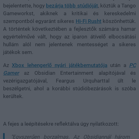
bejelentette, hogy
bezárja több stúdióját
, köztük a Tango
Gameworkst, akiknek a kritikai és kereskedelmi
szempontból egyaránt sikeres
Hi-Fi Rusht
köszönhettük.
A történtek következtében a fejlesztők számára hamar
egyértelművé vált, hogy az iparon átívelő elbocsátási
hullám alól nem jelentenek mentességet a sikeres
játékok sem.
Az
Xbox lehengerlő nyári játékbemutatója
után a
PC
Gamer
az Obsidian Entertainment alapítójával és
vezérigazgatójával, Feargus Urquharttal ült le
beszélgetni, ahol a korábbi stúdióbezárások is szóba
kerültek.
A fejes a leépítésekre reflektálva úgy nyilatkozott:
"Egyszerűen borzalmas. Az Obsidiannál három