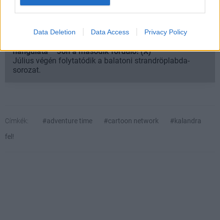
Data Deletion
Data Access
Privacy Policy
SMASH by Meló-Diák: Homok, zene és a nyár legjobb
hangulata – Jön a második forduló! (X)
Július végén folytatódik a balatoni strandröplabda-
sorozat.
Címkék:
#adventure time
#cartoon network
#kalandra
fel!