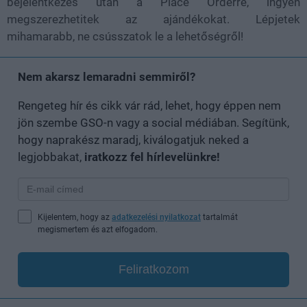
bejelentkezés után a Place Orderre, ingyen
megszerezhetitek az ajándékokat. Lépjetek
mihamarabb, ne csússzatok le a lehetőségről!
Nem akarsz lemaradni semmiről?
Rengeteg hír és cikk vár rád, lehet, hogy éppen nem
jön szembe GSO-n vagy a social médiában. Segítünk,
hogy naprakész maradj, kiválogatjuk neked a
legjobbakat,
iratkozz fel hírlevelünkre!
Kijelentem, hogy az
adatkezelési nyilatkozat
tartalmát
megismertem és azt elfogadom.
Feliratkozom