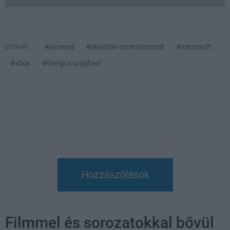
Címkék:
#avowed
#obsidian entertainment
#microsoft
#xbox
#feargus urquhart
Hozzászólások
Filmmel és sorozatokkal bővül