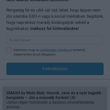
Rengeteg hír és cikk vár rád, lehet, hogy éppen nem
jön szembe GSO-n vagy a social médiában. Segítünk,
hogy naprakész maradj, kiválogatjuk neked a
legjobbakat,
iratkozz fel hírlevelünkre!
Kijelentem, hogy az
adatkezelési nyilatkozat
tartalmát
megismertem és azt elfogadom.
Feliratkozom
SMASH by Meló-Diák: Homok, zene és a nyár legjobb
hangulata – Jön a második forduló! (X)
Július végén folytatódik a balatoni strandröplabda-
sorozat.