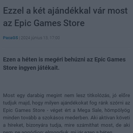
Ezzel a két ajándékkal vár most
az Epic Games Store
PacaGS
|
2024 június 13. 17:00
Ezen a héten is megéri behúzni az Epic Games
Store ingyen játékait.
Loaded
:
Unmute
21.02%
Most egy darabig megint nem lesz titkolózás, jó előre
tudjuk majd, hogy milyen ajándékokat fog ránk szórni az
Epic Games Store - véget ért a Mega Sale, hömpölyög
minden tovább a szokásos mederben. Aki aktívan követi
a híreket, bizonyára tudja, mire számíthat most, de aki
nem, ne aggódjon: elmondjuk, mi jár ezen a héten.