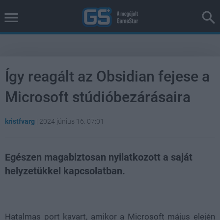
Így reagált az Obsidian fejese a
Microsoft stúdióbezárásaira
kristfvarg
|
2024 június 16. 07:01
Egészen magabiztosan nyilatkozott a saját
helyzetükkel kapcsolatban.
Loaded
:
Unmute
38.26%
Hatalmas port kavart, amikor a Microsoft május elején