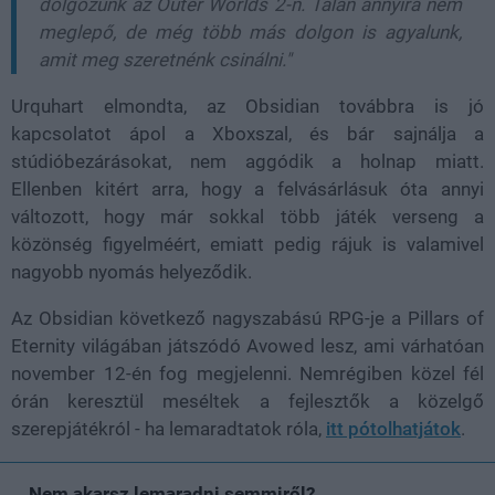
dolgozunk az Outer Worlds 2-n. Talán annyira nem
meglepő, de még több más dolgon is agyalunk,
amit meg szeretnénk csinálni."
Urquhart elmondta, az Obsidian továbbra is jó
kapcsolatot ápol a Xboxszal, és bár sajnálja a
stúdióbezárásokat, nem aggódik a holnap miatt.
Ellenben kitért arra, hogy a felvásárlásuk óta annyi
változott, hogy már sokkal több játék verseng a
közönség figyelméért, emiatt pedig rájuk is valamivel
nagyobb nyomás helyeződik.
Az Obsidian következő nagyszabású RPG-je a Pillars of
Eternity világában játszódó Avowed lesz, ami várhatóan
november 12-én fog megjelenni. Nemrégiben közel fél
órán keresztül meséltek a fejlesztők a közelgő
szerepjátékról - ha lemaradtatok róla,
itt pótolhatjátok
.
Nem akarsz lemaradni semmiről?