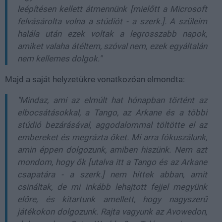
leépítésen kellett átmennünk [mielőtt a Microsoft
felvásárolta volna a stúdiót - a szerk.]. A szüleim
halála után ezek voltak a legrosszabb napok,
amiket valaha átéltem, szóval nem, ezek egyáltalán
nem kellemes dolgok."
Majd a saját helyzetükre vonatkozóan elmondta:
"Mindaz, ami az elmúlt hat hónapban történt az
elbocsátásokkal, a Tango, az Arkane és a többi
stúdió bezárásával, aggodalommal töltötte el az
embereket és megrázta őket. Mi arra fókuszálunk,
amin éppen dolgozunk, amiben hiszünk. Nem azt
mondom, hogy ők [utalva itt a Tango és az Arkane
csapatára - a szerk.] nem hittek abban, amit
csináltak, de mi inkább lehajtott fejjel megyünk
előre, és kitartunk amellett, hogy nagyszerű
játékokon dolgozunk. Rajta vagyunk az Avowedon,