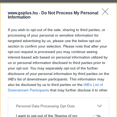
a Kalandra fel! univerzuma
www.gsplus.hu -
Do Not Process My Personal
Information
PacaGS
|
2024 június 13. 14:36
If you wish to opt-out of the sale, sharing to third parties, or
processing of your personal or sensitive information for
Jake, az eb és Finn, az ember többféleképp is
targeted advertising by us, please use the below opt-out
visszatérnek.
section to confirm your selection. Please note that after your
opt-out request is processed you may continue seeing
Loaded
:
interest-based ads based on personal information utilized by
Unmute
21.02%
us or personal information disclosed to third parties prior to
your opt-out. You may separately opt-out of the further
Ugyan a Kalandra fel! (eredeti címén Adventure Time)
disclosure of your personal information by third parties on the
csak 2010. és 2018. között futott, a Warner Bros. a
IAB’s list of downstream participants. This information may
franchise-t messze nem engedte el: a közelmúltban
also be disclosed by us to third parties on the
IAB’s List of
például az Adventure Time: Fionna and Cake-et
Downstream Participants
that may further disclose it to other
third parties.
élvezhettük, amiben egy lány és macskája, Finn és Jake
alternatív változatai kalandoznak.
Please note that this website/app uses one or more Google
Personal Data Processing Opt Outs
services and may gather and store information including but
Most kiderült, hogy több tartalom is tervben van. Jön
not limited to your visit or usage behaviour. You may click to
I want to opt-out of the Sharing of my