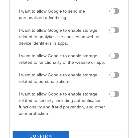
Ez Adam Muto és Ashlyn Anstee projektje.
I want to allow Google to send me
Hogy melyik mikor érkezik, azt még nem tudni. A
personalized advertising.
Kalandra fel! 10 évada visszanézhető a Maxon,
felnőttként is érdemes, főleg játékosoknak.
I want to allow Google to enable storage
related to analytics like cookies on web or
device identifiers in apps.
Nem akarsz lemaradni semmiről?
I want to allow Google to enable storage
Rengeteg hír és cikk vár rád, lehet, hogy éppen nem
related to functionality of the website or app.
jön szembe GSO-n vagy a social médiában. Segítünk,
I want to allow Google to enable storage
hogy naprakész maradj, kiválogatjuk neked a
related to personalization.
legjobbakat,
iratkozz fel hírlevelünkre!
I want to allow Google to enable storage
related to security, including authentication
functionality and fraud prevention, and other
Kijelentem, hogy az
adatkezelési nyilatkozat
tartalmát
user protection.
megismertem és azt elfogadom.
Feliratkozom
CONFIRM