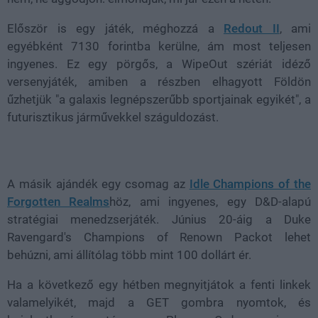
Először is egy játék, méghozzá a
Redout II
, ami
egyébként 7130 forintba kerülne, ám most teljesen
ingyenes. Ez egy pörgős, a WipeOut szériát idéző
versenyjáték, amiben a részben elhagyott Földön
űzhetjük "a galaxis legnépszerűbb sportjainak egyikét", a
futurisztikus járművekkel száguldozást.
A másik ajándék egy csomag az
Idle Champions of the
Forgotten Realms
höz, ami ingyenes, egy D&D-alapú
stratégiai menedzserjáték. Június 20-áig a Duke
Ravengard's Champions of Renown Packot lehet
behúzni, ami állítólag több mint 100 dollárt ér.
Ha a következő egy hétben megnyitjátok a fenti linkek
valamelyikét, majd a GET gombra nyomtok, és