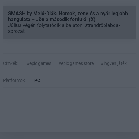
SMASH by Meló-Diák: Homok, zene és a nyár legjobb
hangulata – Jön a második forduló! (X)
Július végén folytatódik a balatoni strandröplabda-
sorozat.
Címkék:
#epic games
#epic games store
#ingyen játék
Platformok:
PC