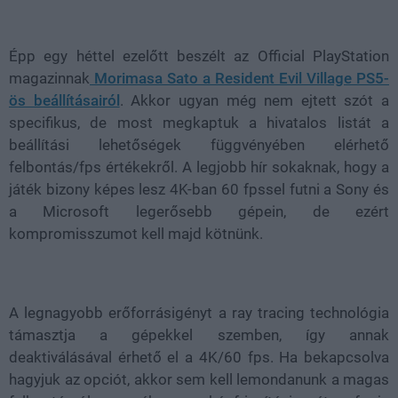
Loaded
:
Unmute
38.26%
Épp egy héttel ezelőtt beszélt az Official PlayStation
magazinnak
Morimasa Sato a Resident Evil Village PS5-
ös beállításairól
. Akkor ugyan még nem ejtett szót a
specifikus, de most megkaptuk a hivatalos listát a
beállítási lehetőségek függvényében elérhető
felbontás/fps értékekről. A legjobb hír sokaknak, hogy a
játék bizony képes lesz 4K-ban 60 fpssel futni a Sony és
a Microsoft legerősebb gépein, de ezért
kompromisszumot kell majd kötnünk.
A legnagyobb erőforrásigényt a ray tracing technológia
támasztja a gépekkel szemben, így annak
deaktiválásával érhető el a 4K/60 fps. Ha bekapcsolva
hagyjuk az opciót, akkor sem kell lemondanunk a magas