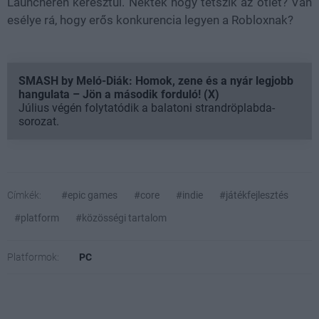
Launcheren keresztül. Nektek hogy tetszik az ötlet? Van
esélye rá, hogy erős konkurencia legyen a Robloxnak?
SMASH by Meló-Diák: Homok, zene és a nyár legjobb
hangulata – Jön a második forduló! (X)
Július végén folytatódik a balatoni strandröplabda-
sorozat.
Címkék:
#epic games
#core
#indie
#játékfejlesztés
#platform
#közösségi tartalom
Platformok:
PC