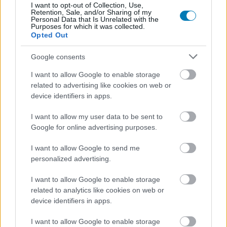
I want to opt-out of Collection, Use,
néha már inkább abszurd, mint ijesztő
Retention, Sale, and/or Sharing of my
Personal Data that Is Unrelated with the
Purposes for which it was collected.
a Mercenaries nem túl izgalmas
Opted Out
Google consents
I want to allow Google to enable storage
related to advertising like cookies on web or
device identifiers in apps.
I want to allow my user data to be sent to
Google for online advertising purposes.
I want to allow Google to send me
Hozzászólások
personalized advertising.
I want to allow Google to enable storage
related to analytics like cookies on web or
Az Epic Games új platformja
device identifiers in apps.
lehet a Roblox és a Dreams
I want to allow Google to enable storage