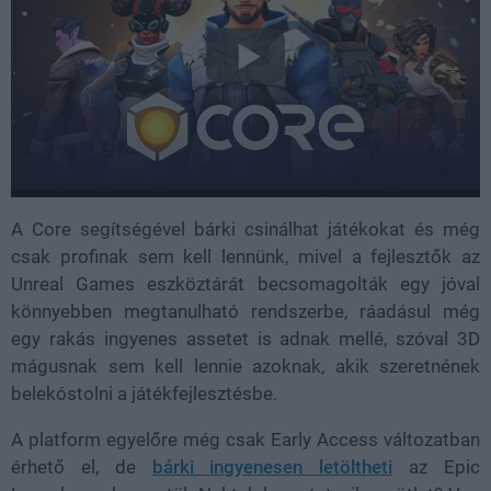
A Core segítségével bárki csinálhat játékokat és még
csak profinak sem kell lennünk, mivel a fejlesztők az
Unreal Games eszköztárát becsomagolták egy jóval
könnyebben megtanulható rendszerbe, ráadásul még
egy rakás ingyenes assetet is adnak mellé, szóval 3D
mágusnak sem kell lennie azoknak, akik szeretnének
belekóstolni a játékfejlesztésbe.
A platform egyelőre még csak Early Access változatban
érhető el, de
bárki ingyenesen letöltheti
az Epic