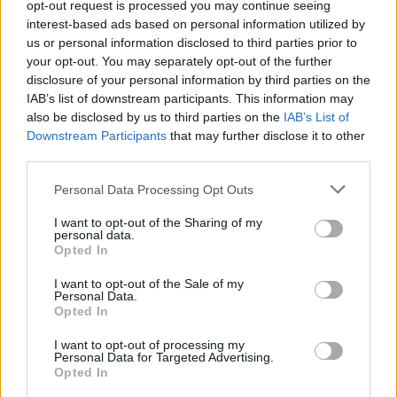
kellett.
opt-out request is processed you may continue seeing
interest-based ads based on personal information utilized by
us or personal information disclosed to third parties prior to
your opt-out. You may separately opt-out of the further
Ami tetszett
disclosure of your personal information by third parties on the
IAB’s list of downstream participants. This information may
also be disclosed by us to third parties on the
IAB’s List of
jól kevert horrorelemek
Downstream Participants
that may further disclose it to other
third parties.
korrekt látvány és stabil teljesítmény
Please note that this website/app uses one or more Google
Personal Data Processing Opt Outs
services and may gather and store information including but
magával ragadó sztori
not limited to your visit or usage behaviour. You may click to
I want to opt-out of the Sharing of my
personal data.
grant or deny consent to Google and its third-party tags to
Opted In
remek hanghatások és atmoszféra
use your data for below specified purposes in below Google
consent section.
I want to opt-out of the Sale of my
Personal Data.
Ami nem tetszett
Opted In
I want to opt-out of processing my
Personal Data for Targeted Advertising.
Opted In
túl rövid