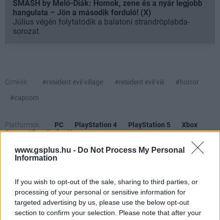
SMASH by Meló-Diák: Homok, zene és a nyár legjobb
hangulata – Jön a második forduló! (X)
Július végén folytatódik a balatoni strandröplabda-
sorozat.
Címkék:
#resident evil village
#resident evil viii
#horror
#capcom
Platformok:
PC
PlayStation 4
PlayStation 5
Xbox
One
Xbox Series X
www.gsplus.hu -
Do Not Process My Personal
Information
Resident Evil Village
If you wish to opt-out of the sale, sharing to third parties, or
processing of your personal or sensitive information for
A nagy megújulás után hozza azt a szintet, amit
targeted advertising by us, please use the below opt-out
szerettünk volna, talán ennél több most nem is
section to confirm your selection. Please note that after your