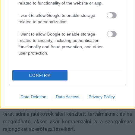
related to functionality of the website or app.
vetélytársa
I want to allow Google to enable storage
related to personalization.
Tonight
|
2021 április 17. 14:30
I want to allow Google to enable storage
related to security, including authentication
A Core segítségével bárki készíthet Unreal
functionality and fraud prevention, and other
Engine-nel hajtott játékokat, amit aztán
user protection.
közzétehet a platformon és akár még pénzt is
kereshet vele.
CONFIRM
Loaded
:
Unmute
21.86%
Data Deletion
Data Access
Privacy Policy
Az utóbbi évek egyik leginkább meghatározó trendje
volt, hogy a játékfejlesztők igyekeztek egyre nagyobb
teret adni a játékosok által készített tartalmaknak és ha
megoldható, akkor akár kompenzálni is a szorgalmas
rajongókat az erőfeszítéseikért.