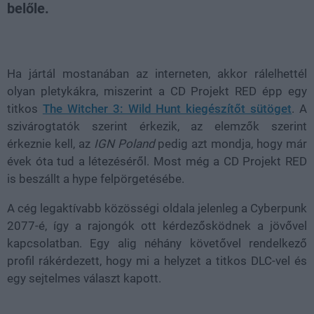
belőle.
Loaded
:
Unmute
38.25%
Ha jártál mostanában az interneten, akkor rálelhettél
olyan pletykákra, miszerint a CD Projekt RED épp egy
titkos
The Witcher 3: Wild Hunt kiegészítőt sütöget
. A
szivárogtatók szerint érkezik, az elemzők szerint
érkeznie kell, az
IGN Poland
pedig azt mondja, hogy már
évek óta tud a létezéséről. Most még a CD Projekt RED
is beszállt a hype felpörgetésébe.
A cég legaktívabb közösségi oldala jelenleg a Cyberpunk
2077-é, így a rajongók ott kérdezősködnek a jövővel
kapcsolatban. Egy alig néhány követővel rendelkező
profil rákérdezett, hogy mi a helyzet a titkos DLC-vel és
egy sejtelmes választ kapott.