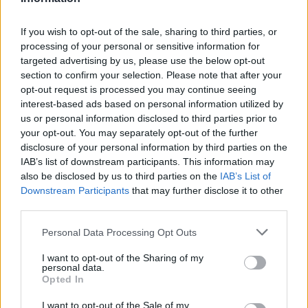
If you wish to opt-out of the sale, sharing to third parties, or
processing of your personal or sensitive information for
targeted advertising by us, please use the below opt-out
AMI TETSZETT
section to confirm your selection. Please note that after your
opt-out request is processed you may continue seeing
interest-based ads based on personal information utilized by
Jól összerakott küldetések
us or personal information disclosed to third parties prior to
your opt-out. You may separately opt-out of the further
Csodás környezet
disclosure of your personal information by third parties on the
Darkos fantasy világ
IAB’s list of downstream participants. This information may
also be disclosed by us to third parties on the
IAB’s List of
Magyar lokalizáció
Downstream Participants
that may further disclose it to other
third parties.
Brutális játékidő és sok lehetőség
Please note that this website/app uses one or more Google
Personal Data Processing Opt Outs
services and may gather and store information including but
not limited to your visit or usage behaviour. You may click to
I want to opt-out of the Sharing of my
AMI NEM TETSZETT
personal data.
grant or deny consent to Google and its third-party tags to
Opted In
use your data for below specified purposes in below Google
Nehézkes irányítás és kezelés
consent section.
I want to opt-out of the Sale of my