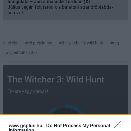
hangulata – Jön a második forduló! (X)
Július végén folytatódik a balatoni strandröplabda-
sorozat.
Címkék:
#cd projekt red
#the witcher 3: wild hunt
#rpg
#cyberpunk 2077
The Witcher 3: Wild Hunt
Fekete vagy vörös?!
www.gsplus.hu -
Do Not Process My Personal
Information