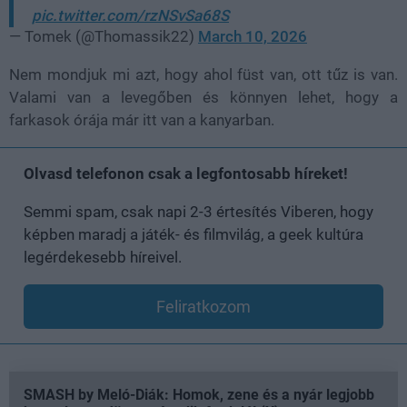
pic.twitter.com/rzNSvSa68S
— Tomek (@Thomassik22)
March 10, 2026
Nem mondjuk mi azt, hogy ahol füst van, ott tűz is van.
Valami van a levegőben és könnyen lehet, hogy a
farkasok órája már itt van a kanyarban.
Olvasd telefonon csak a legfontosabb híreket!
Semmi spam, csak napi 2-3 értesítés Viberen, hogy
képben maradj a játék- és filmvilág, a geek kultúra
legérdekesebb híreivel.
Feliratkozom
SMASH by Meló-Diák: Homok, zene és a nyár legjobb