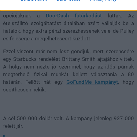
feleségéhez. Az asszony elvesztette munkáját, ami
veszélybe sodorta az életüket, így egyetlen megmaradt
opciójuknak a
DoorDash futárkodást
látták. Az
ételszállító szolgáltatást általában azért vállalják be a
fiatalok, hogy extra pénzt szerezhessenek vele, de Pulley
és felesége a megélhetéséért küzdött.
Ezzel viszont már nem lesz gondjuk, mert szerencsére
egy Starbucks rendelést Brittany Smith ajtajához vittek.
A hölgy nem nézte jó szemmel, hogy az idős párnak
megterhelő fizikai munkát kellett választania a 80
határán. Fellőtt hát egy
GoFundMe kampányt
, hogy
segíthessen nekik.
A cél 500 000 dollár volt. A kampány jelenleg 927 000
felett jár.