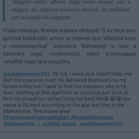
"Nagyon nehéz elhinni, hogy ennyi ember van a
világon, aki segíteni szeretne nekünk. Az emberek
azt se tudják kik vagyunk."
Pulley felesége, Brenda teljesen elképedt. Ő és férje nem
győztek hálálkodni, amiért az internet újra "élhetővé tette
a mindennapokat" számukra. Bármennyi is lesz a
kampány vége, mindkettőjük teljes biztonsággal
vonulhat majd újra nyugdíjba.
@savetheweens931
Tik tok I need your help!!!! Help me
find this precious man! He delivered Starbucks to my
house today but I need to find him because why is he
door dashing at this age! He’s so precious just look at
him! He should be retired living his best life😭😭😭 his
name is Richard according to the app and this is the
Manchester, Tennessee area!
#Tennessee
#helpmefindhim
#letshelphimretire
#pleaseshare
♬ original sound - savetheweens931