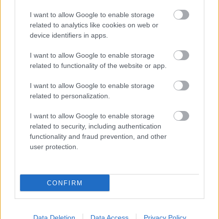
Az internet csodálatos népe
I want to allow Google to enable storage
majdnem egymillió dollárt
related to analytics like cookies on web or
device identifiers in apps.
dobott össze egy újra dolgozni
I want to allow Google to enable storage
kényszerülő idős házaspárnak
related to functionality of the website or app.
I want to allow Google to enable storage
Hunter_GS
|
2026 március 16. 22:01
related to personalization.
I want to allow Google to enable storage
Egy 80-hoz közelítő pár kénytelen volt
related to security, including authentication
DoorDash futárnak állni, hogy ne haljon éhen.
functionality and fraud prevention, and other
user protection.
Mostantól ezzel nem lesz gondjuk.
Loaded
:
Unmute
21.65%
CONFIRM
Richard Pulley egy 78 éves férfi, aki a nyugdíjas éveit
töltené, de az élet nem volt kedves se hozzá, se
Data Deletion
Data Access
Privacy Policy