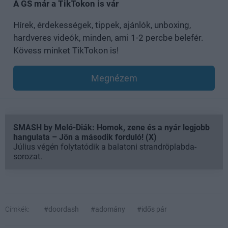
A GS már a TikTokon is vár
Hírek, érdekességek, tippek, ajánlók, unboxing,
hardveres videók, minden, ami 1-2 percbe belefér.
Kövess minket TikTokon is!
Megnézem
SMASH by Meló-Diák: Homok, zene és a nyár legjobb
hangulata – Jön a második forduló! (X)
Július végén folytatódik a balatoni strandröplabda-
sorozat.
Címkék:
#doordash
#adomány
#idős pár