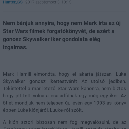
Hunter_GS
|
2017 szeptember 5. 10:15
Nem bánjuk annyira, hogy nem Mark írta az új
Star Wars filmek forgatókönyvét, de azért a
gonosz Skywalker iker gondolata elég
izgalmas.
Loaded
:
Unmute
80.89%
Mark Hamill elmondta, hogy el akarta játszani Luke
Skywalker gonosz ikertestvérét Az utolsó jediben.
Tekintettel a már létező Star Wars kánonra, nem biztos
hogy jót tett volna a családfának egy még egy iker. Az
ötlet mondjuk nem teljesen új, lévén egy 1993-as könyv
éppen Luke klónjáról, Luuke-ról szólt.
A klón sztori biztosan nem fog megvalósulni, de az