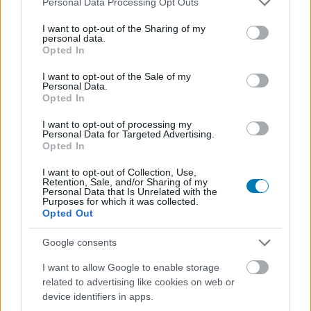
Personal Data Processing Opt Outs
services and may gather and store information including but
not limited to your visit or usage behaviour. You may click to
I want to opt-out of the Sharing of my
personal data.
grant or deny consent to Google and its third-party tags to
Opted In
use your data for below specified purposes in below Google
consent section.
I want to opt-out of the Sale of my
Personal Data.
Opted In
AMI TETSZETT
I want to opt-out of processing my
Personal Data for Targeted Advertising.
Opted In
egyedi versenyzési élmény
I want to opt-out of Collection, Use,
jobb force feedback kontrollerrel is
Retention, Sale, and/or Sharing of my
Personal Data that Is Unrelated with the
Purposes for which it was collected.
a karriermód újdonságai
Opted Out
Google consents
AMI NEM TETSZETT
I want to allow Google to enable storage
kevés klasszikus autó
related to advertising like cookies on web or
device identifiers in apps.
nincs óriási előrelépés