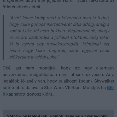
Empirenek
adott interjújában Hamill azért felvázolta az
ötletének részleteit:
"Azért lenne király, mert a közönség nem is tudná,
hogy Luke gonosz ikertestvérét látja addig, amíg a
valódi Luke fel nem bukkan. Végignéznénk, ahogy
ez az arc szabotálja a jófiúkat titokban, még talán
ki is nyírna egy mellékszereplőt. Mindenki azt
hinné, hogy Luke megőrült, aztán egyszer csak
előkerülne a valódi Luke."
Oké, azt nem mondjuk, hogy ezt egy alternatív
univerzumos megoldásban nem látnánk szívesen. Arra
legalább jó esély van, hogy találkozni fogunk Skywalker
sötétebb oldalával a Star Wars VIII-ban. Mondjuk ha
BB-
8
kaphatott gonosz klónt...
SMASH by Meló-Diák: Homok, zene és a nyár legjobb