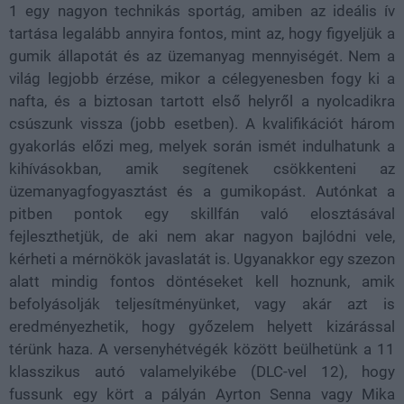
1 egy nagyon technikás sportág, amiben az ideális ív
tartása legalább annyira fontos, mint az, hogy figyeljük a
gumik állapotát és az üzemanyag mennyiségét. Nem a
világ legjobb érzése, mikor a célegyenesben fogy ki a
nafta, és a biztosan tartott első helyről a nyolcadikra
csúszunk vissza (jobb esetben). A kvalifikációt három
gyakorlás előzi meg, melyek során ismét indulhatunk a
kihívásokban, amik segítenek csökkenteni az
üzemanyagfogyasztást és a gumikopást. Autónkat a
pitben pontok egy skillfán való elosztásával
fejleszthetjük, de aki nem akar nagyon bajlódni vele,
kérheti a mérnökök javaslatát is. Ugyanakkor egy szezon
alatt mindig fontos döntéseket kell hoznunk, amik
befolyásolják teljesítményünket, vagy akár azt is
eredményezhetik, hogy győzelem helyett kizárással
térünk haza. A versenyhétvégék között beülhetünk a 11
klasszikus autó valamelyikébe (DLC-vel 12), hogy
fussunk egy kört a pályán Ayrton Senna vagy Mika