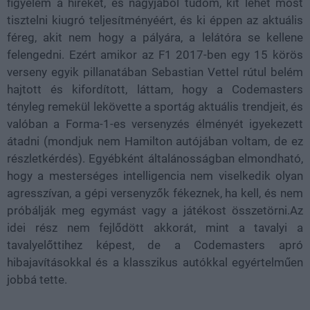
figyelem a híreket, és nagyjából tudom, kit lehet most
tisztelni kiugró teljesítményéért, és ki éppen az aktuális
féreg, akit nem hogy a pályára, a lelátóra se kellene
felengedni. Ezért amikor az F1 2017-ben egy 15 körös
verseny egyik pillanatában Sebastian Vettel rútul belém
hajtott és kifordított, láttam, hogy a Codemasters
tényleg remekül lekövette a sportág aktuális trendjeit, és
valóban a Forma-1-es versenyzés élményét igyekezett
átadni (mondjuk nem Hamilton autójában voltam, de ez
részletkérdés). Egyébként általánosságban elmondható,
hogy a mesterséges intelligencia nem viselkedik olyan
agresszívan, a gépi versenyzők fékeznek, ha kell, és nem
próbálják meg egymást vagy a játékost összetörni.Az
idei rész nem fejlődött akkorát, mint a tavalyi a
tavalyelőttihez képest, de a Codemasters apró
hibajavításokkal és a klasszikus autókkal egyértelműen
jobbá tette.