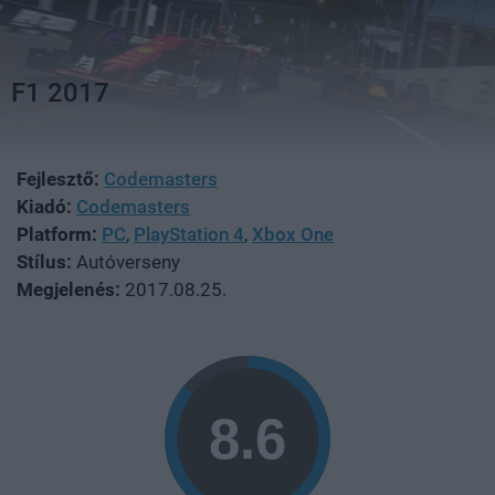
F1 2017
Fejlesztő:
Codemasters
Kiadó:
Codemasters
Platform:
PC
,
PlayStation 4
,
Xbox One
Stílus:
Autóverseny
Megjelenés:
2017.08.25.