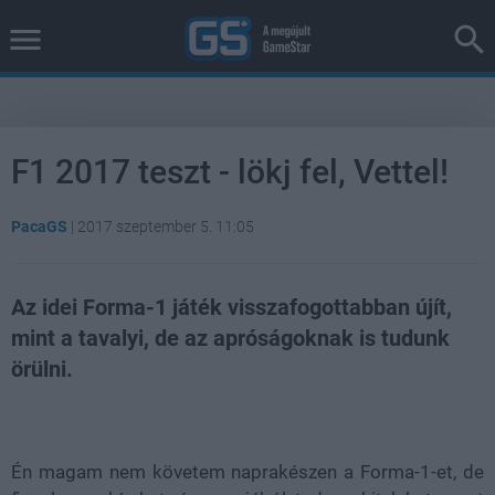
F1 2017 teszt - lökj fel, Vettel!
PacaGS
|
2017 szeptember 5. 11:05
Az idei Forma-1 játék visszafogottabban újít,
mint a tavalyi, de az apróságoknak is tudunk
örülni.
Loaded
:
Unmute
100.00%
Én magam nem követem naprakészen a Forma-1-et, de