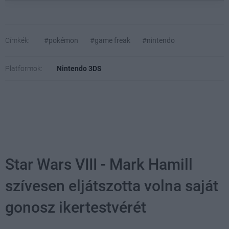
Címkék:
#pokémon
#game freak
#nintendo
Platformok:
Nintendo 3DS
Star Wars VIII - Mark Hamill
szívesen eljátszotta volna saját
gonosz ikertestvérét