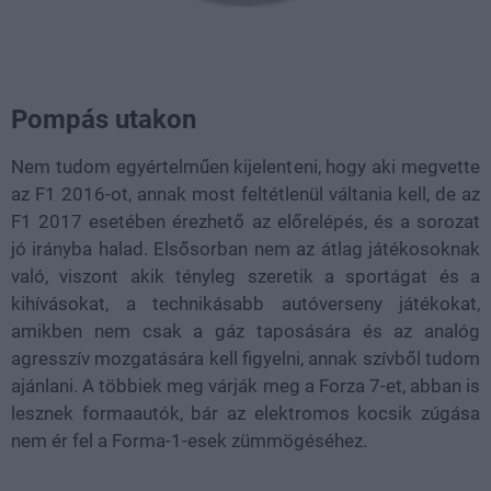
Pompás utakon
Nem tudom egyértelműen kijelenteni, hogy aki megvette
az F1 2016-ot, annak most feltétlenül váltania kell, de az
F1 2017 esetében érezhető az előrelépés, és a sorozat
jó irányba halad. Elsősorban nem az átlag játékosoknak
való, viszont akik tényleg szeretik a sportágat és a
kihívásokat, a technikásabb autóverseny játékokat,
amikben nem csak a gáz taposására és az analóg
agresszív mozgatására kell figyelni, annak szívből tudom
ajánlani. A többiek meg várják meg a Forza 7-et, abban is
lesznek formaautók, bár az elektromos kocsik zúgása
nem ér fel a Forma-1-esek zümmögéséhez.