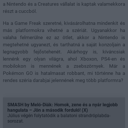
a Nintendo és a Creatures vállalat is kaptak valamekkora
részt a cuccból.
Ha a Game Freak szeretné, kivásárolhatna mindenkit és
más platformokra vihetné a szériát. Ugyanakkor ha
valaha felmerülne ez az ötlet, akkor a Nintendo is
megtehetné ugyanezt, és tarthatná a saját konzoljain a
legnagyobb fejőstehenét. Akárhogy is, kíváncsiak
lennénk egy olyan világra, ahol Xboxon, PS4-en és
mobilokon is mennének a zsebszörnyek. Már a
Pokémon GO is hatalmasat robbant, mi történne ha a
rendes széria darabjai jelennének meg több platformra?
SMASH by Meló-Diák: Homok, zene és a nyár legjobb
hangulata – Jön a második forduló! (X)
Július végén folytatódik a balatoni strandröplabda-
sorozat.