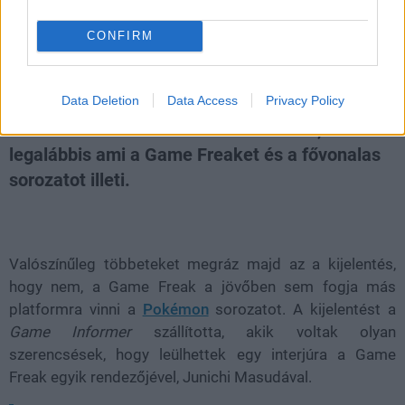
viszi a Pokémon szériát
CONFIRM
Hunter_GS
|
2017 szeptember 5. 15:00
Data Deletion
Data Access
Privacy Policy
Nem mennek mobilokra a Pokémonok,
legalábbis ami a Game Freaket és a fővonalas
sorozatot illeti.
Loaded
:
Unmute
80.89%
Valószínűleg többeteket megráz majd az a kijelentés,
hogy nem, a Game Freak a jövőben sem fogja más
platformra vinni a
Pokémon
sorozatot. A kijelentést a
Game Informer
szállította, akik voltak olyan
szerencsések, hogy leülhettek egy interjúra a Game
Freak egyik rendezőjével, Junichi Masudával.