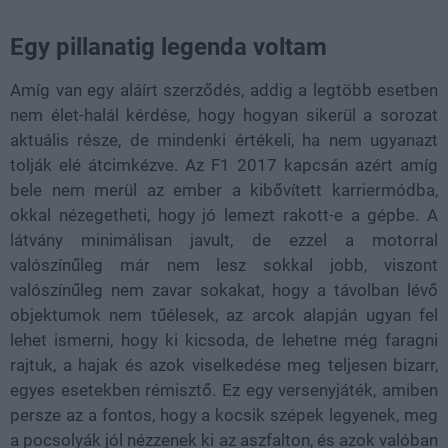
Egy pillanatig legenda voltam
Amíg van egy aláírt szerződés, addig a legtöbb esetben
nem élet-halál kérdése, hogy hogyan sikerül a sorozat
aktuális része, de mindenki értékeli, ha nem ugyanazt
tolják elé átcimkézve. Az F1 2017 kapcsán azért amíg
bele nem merül az ember a kibővített karriermódba,
okkal nézegetheti, hogy jó lemezt rakott-e a gépbe. A
látvány minimálisan javult, de ezzel a motorral
valószínűleg már nem lesz sokkal jobb, viszont
valószínűleg nem zavar sokakat, hogy a távolban lévő
objektumok nem tűélesek, az arcok alapján ugyan fel
lehet ismerni, hogy ki kicsoda, de lehetne még faragni
rajtuk, a hajak és azok viselkedése meg teljesen bizarr,
egyes esetekben rémisztő. Ez egy versenyjáték, amiben
persze az a fontos, hogy a kocsik szépek legyenek, meg
a pocsolyák jól nézzenek ki az aszfalton, és azok valóban