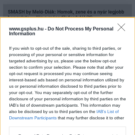
SMASH by Meló-Diák: Homok, zene és a nyár legjobb
hangulata – Jön a második forduló! (X)
Július végén folytatódik a balatoni strandröplabda-
www.gsplus.hu -
Do Not Process My Personal
sorozat.
Information
If you wish to opt-out of the sale, sharing to third parties, or
processing of your personal or sensitive information for
Címkék:
#f1 2017
#forma-1
#codemasters
#teszt
targeted advertising by us, please use the below opt-out
section to confirm your selection. Please note that after your
opt-out request is processed you may continue seeing
Platformok:
PC
PlayStation 4
Xbox One
interest-based ads based on personal information utilized by
us or personal information disclosed to third parties prior to
your opt-out. You may separately opt-out of the further
F1 2017
disclosure of your personal information by third parties on the
IAB’s list of downstream participants. This information may
Az irány jó, de még több újítást elfogadtunk volna.
also be disclosed by us to third parties on the
IAB’s List of
Downstream Participants
that may further disclose it to other
third parties.
Please note that this website/app uses one or more Google