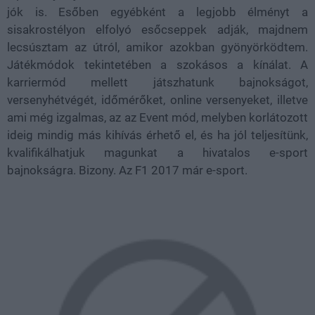
jók is. Esőben egyébként a legjobb élményt a
sisakrostélyon elfolyó esőcseppek adják, majdnem
lecsúsztam az útról, amikor azokban gyönyörködtem.
Játékmódok tekintetében a szokásos a kínálat. A
karriermód mellett játszhatunk bajnokságot,
versenyhétvégét, időmérőket, online versenyeket, illetve
ami még izgalmas, az az Event mód, melyben korlátozott
ideig mindig más kihívás érhető el, és ha jól teljesítünk,
kvalifikálhatjuk magunkat a hivatalos e-sport
bajnokságra. Bizony. Az F1 2017 már e-sport.