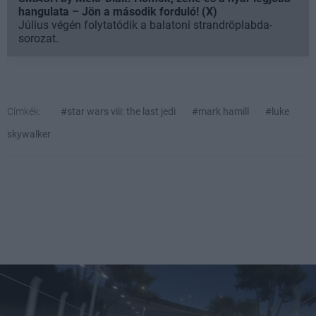
hangulata – Jön a második forduló! (X)
Július végén folytatódik a balatoni strandröplabda-
sorozat.
Címkék:
#star wars viii: the last jedi
#mark hamill
#luke
skywalker