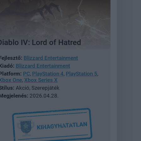
Diablo IV: Lord of Hatred
Fejlesztő:
Blizzard Entertainment
Kiadó:
Blizzard Entertainment
Platform:
PC
,
PlayStation 4
,
PlayStation 5
,
Xbox One
,
Xbox Series X
Stílus:
Akció, Szerepjáték
Megjelenés:
2026.04.28.