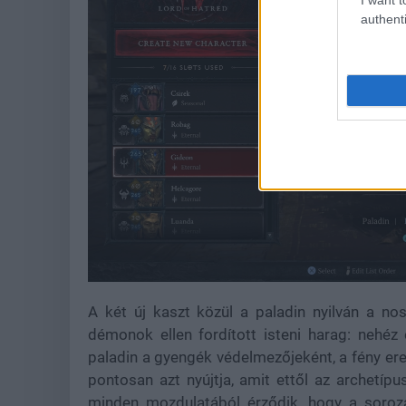
authenti
A két új kaszt közül a paladin nyilván a no
démonok ellen fordított isteni harag: nehéz 
paladin a gyengék védelmezőjeként, a fény ere
pontosan azt nyújtja, amit ettől az archetípust
minden mozdulatából érződik, hogy a sorozat