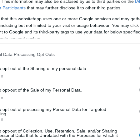
. This information may also be disclosed by us to third parties on the
IA
tív erőként van jelen. Ez a kiegészítő arról szól, hogy
Participants
that may further disclose it to other third parties.
re, hanem beszivárog az emberek közé, a vallásba, a
 that this website/app uses one or more Google services and may gath
tjain démoni erők jelennek meg, Temisben egy próféta
including but not limited to your visit or usage behaviour. You may click 
ephisto követői pedig a hitet és az odaadást fordítják
 to Google and its third-party tags to use your data for below specifi
ogle consent section.
obb pontja, mert nem egyszerűen nagyobbat akar
l Data Processing Opt Outs
égre értelmet ad annak, hogy miért kellett Lilith
sto lassan kibontott visszatérésével ennyi időt
o opt-out of the Sharing of my personal data.
In
o opt-out of the Sale of my Personal Data.
lni a kampányról, de annyit mindenképpen érdemes
In
bánik a lezárás érzetével, mint a Vessel of Hatred. Ott
to opt-out of processing my Personal Data for Targeted
ték egyszerűen félbehagyta volna az épp futó mondatot.
ing.
i ívet kapunk, amelyben a régi szereplők, az új
In
fontosabb helyet kap. A Diablo IV már az alapjátékban
o opt-out of Collection, Use, Retention, Sale, and/or Sharing
ést, mint amit korábban megszoktunk a sorozattól, a
ersonal Data that Is Unrelated with the Purposes for which it
lected.