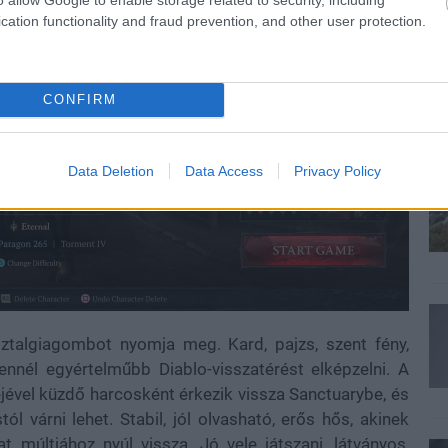
cation functionality and fraud prevention, and other user protection.
CONFIRM
Data Deletion
Data Access
Privacy Policy
sztalgiagombot nyomja meg. Kard, pajzs, szent fény,
ennél egyértelműbb Diablo-visszatérést elképzelni. A
jével küzdő harcosként érkezik vissza Sanctuarybe, és
ól várni lehet. Stabil, jól olvasható, erős hős, akinek
 múltjához nyúl vissza. Jó vele játszani, látványos,