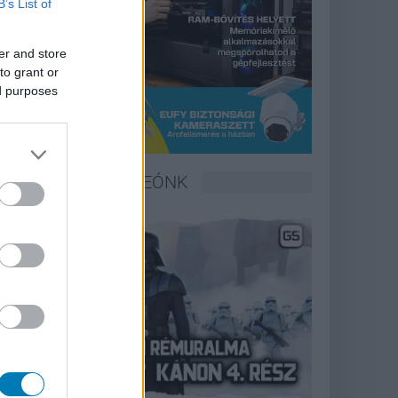
B’s List of
er and store
to grant or
ed purposes
LEGFRISSEBB VIDEÓNK