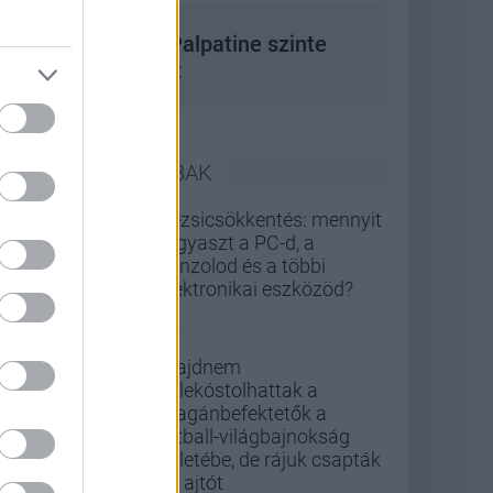
 korszak, amikor Palpatine szinte
bármit megtehetett
LEGOLVASOTTABBAK
Rezsicsökkentés: mennyit
fogyaszt a PC-d, a
konzolod és a többi
elektronikai eszközöd?
Majdnem
belekóstolhattak a
magánbefektetők a
futball-világbajnokság
üzletébe, de rájuk csapták
az ajtót