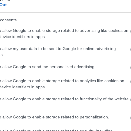
bb az eddigi legérettebb formában. Nem arról van szó,
Out
ységét kapjuk, de egy démonirtásra, lootvadászatra és
A
 meglepően erős érzelmi pillanatokkal dolgozik.
consents
 dzsungeles, mocsaras, Diablo II-nosztalgiára építő
o allow Google to enable storage related to advertising like cookies on
inte szokatlanul világosnak hat. Skovos hellén jegyeket
evice identifiers in apps.
hangulatú terepei és a főváros, Temis központi szerepe
o allow my user data to be sent to Google for online advertising
 világába, de szerencsére nem rontják el a Diablo
s.
m egy szépnek látszó, de belülről rohadó vidék, ahol a
ő és a pompás tengerpart mögött ugyanaz a mocsok,
to allow Google to send me personalized advertising.
 ettől a szériától várunk. Temis ráadásul nem csak
ija utáni játék egyik legfontosabb központja is, ami
o allow Google to enable storage related to analytics like cookies on
evice identifiers in apps.
molást.
o allow Google to enable storage related to functionality of the website
o allow Google to enable storage related to personalization.
o allow Google to enable storage related to security, including