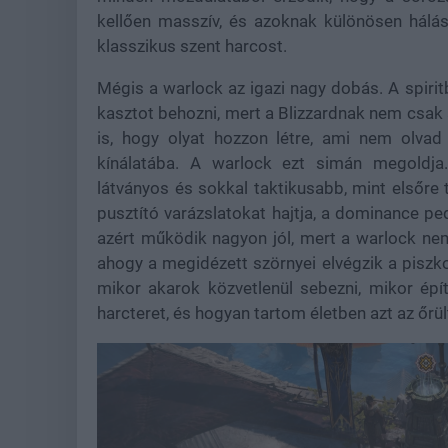
kellően masszív, és azoknak különösen hálás 
klasszikus szent harcost.
Mégis a warlock az igazi nagy dobás. A spirit
kasztot behozni, mert a Blizzardnak nem csak a
is, hogy olyat hozzon létre, ami nem olvad 
kínálatába. A warlock ezt simán megoldja
látványos és sokkal taktikusabb, mint elsőre t
pusztító varázslatokat hajtja, a dominance p
azért működik nagyon jól, mert a warlock nem
ahogy a megidézett szörnyei elvégzik a piszk
mikor akarok közvetlenül sebezni, mikor ép
harcteret, és hogyan tartom életben azt az őrült