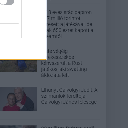
A 18 éves srác papíron
437 millió forintot
keresett a játékával, de
csak 650 ezret kapott a
Steamtől
Élete végéig
kerekesszékbe
kényszerült a Rust
játékos, aki swatting
áldozata lett
Elhunyt Gálvölgyi Judit, A
szilmarilok fordítója,
Gálvölgyi János felesége