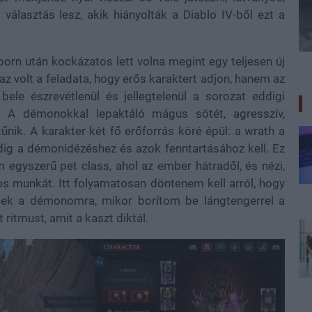
választás lesz, akik hiányolták a Diablo IV-ből ezt a
born után kockázatos lett volna megint egy teljesen új
z volt a feladata, hogy erős karaktert adjon, hanem az
bele észrevétlenül és jellegtelenül a sorozat eddigi
. A démonokkal lepaktáló mágus sötét, agresszív,
űnik. A karakter két fő erőforrás köré épül: a wrath a
edig a démonidézéshez és azok fenntartásához kell. Ez
 egyszerű pet class, ahol az ember hátradől, és nézi,
os munkát. Itt folyamatosan döntenem kell arról, hogy
ítek a démonomra, mikor borítom be lángtengerrel a
 ritmust, amit a kaszt diktál.