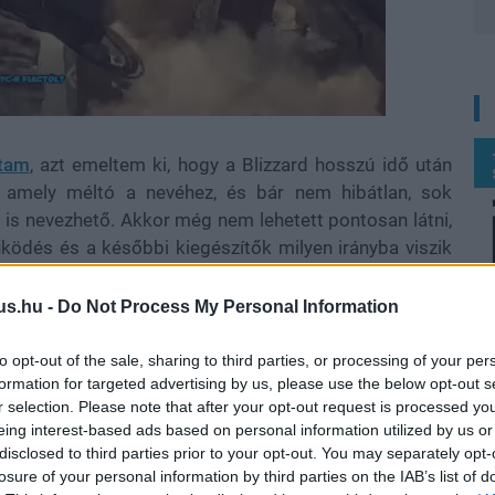
rtam
, azt emeltem ki, hogy a Blizzard hosszú idő után
ra, amely méltó a nevéhez, és bár nem hibátlan, sok
 is nevezhető. Akkor még nem lehetett pontosan látni,
űködés és a későbbi kiegészítők milyen irányba viszik
 volt, hogy a Diablo IV nem csak egy újabb folytatás,
a a rajongói bizottság előtt. Aztán jött a
Vessel of
us.hu -
Do Not Process My Personal Information
ett, Nahantuval és a spiritbornnal valódi, tartalmas
hogy nem lezárás, hanem egy nagyobb dolog középső
to opt-out of the sale, sharing to third parties, or processing of your per
formation for targeted advertising by us, please use the below opt-out s
lehet mondani, hogy az alapjáték, az első kiegészítő és
r selection. Please note that after your opt-out request is processed y
 egészet.
eing interest-based ads based on personal information utilized by us or
disclosed to third parties prior to your opt-out. You may separately opt-
nalat, ahol a Vessel of Hatred után muszáj volt neki.
losure of your personal information by third parties on the IAB’s list of
dett a történeten, de most már nem csak távoli