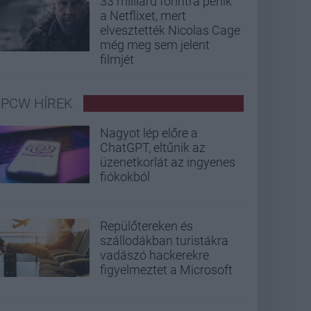
33 milliárd forintra perlik
a Netflixet, mert
elvesztették Nicolas Cage
még meg sem jelent
filmjét
PCW HÍREK
Nagyot lép előre a
ChatGPT, eltűnik az
üzenetkorlát az ingyenes
fiókokból
Repülőtereken és
szállodákban turistákra
vadászó hackerekre
figyelmeztet a Microsoft