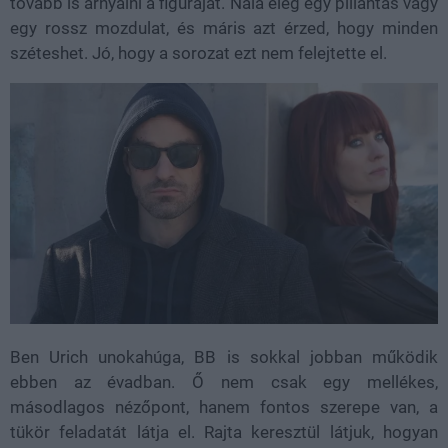
tovább is árnyalni a figuráját. Nála elég egy pillantás vagy
egy rossz mozdulat, és máris azt érzed, hogy minden
széteshet. Jó, hogy a sorozat ezt nem felejtette el.
Ben Urich unokahúga, BB is sokkal jobban működik
ebben az évadban. Ő nem csak egy mellékes,
másodlagos nézőpont, hanem fontos szerepe van, a
tükör feladatát látja el. Rajta keresztül látjuk, hogyan