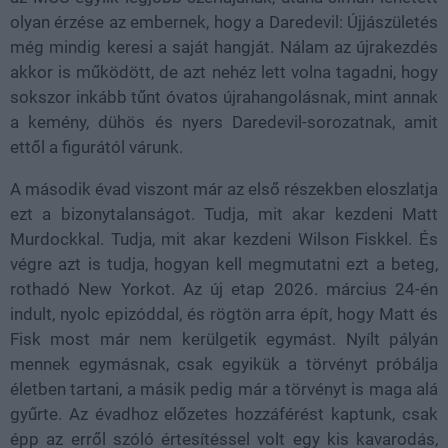
olyan érzése az embernek, hogy a Daredevil: Újjászületés
még mindig keresi a saját hangját. Nálam az újrakezdés
akkor is működött, de azt nehéz lett volna tagadni, hogy
sokszor inkább tűnt óvatos újrahangolásnak, mint annak
a kemény, dühös és nyers Daredevil-sorozatnak, amit
ettől a figurától várunk.
A második évad viszont már az első részekben eloszlatja
ezt a bizonytalanságot. Tudja, mit akar kezdeni Matt
Murdockkal. Tudja, mit akar kezdeni Wilson Fiskkel. És
végre azt is tudja, hogyan kell megmutatni ezt a beteg,
rothadó New Yorkot. Az új etap 2026. március 24-én
indult, nyolc epizóddal, és rögtön arra épít, hogy Matt és
Fisk most már nem kerülgetik egymást. Nyílt pályán
mennek egymásnak, csak egyikük a törvényt próbálja
életben tartani, a másik pedig már a törvényt is maga alá
gyűrte. Az évadhoz előzetes hozzáférést kaptunk, csak
épp az erről szóló értesítéssel volt egy kis kavarodás,