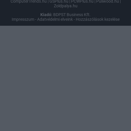
ComputerTrends.hu
|
GSPlus.hu
|
PCWPlus.hu
|
Puliwood.hu
|
Zoldpalya.hu
Kiadó:
BDPST Business Kft.
Impresszum
-
Adatvédelmi elveink
-
Hozzászólások kezelése