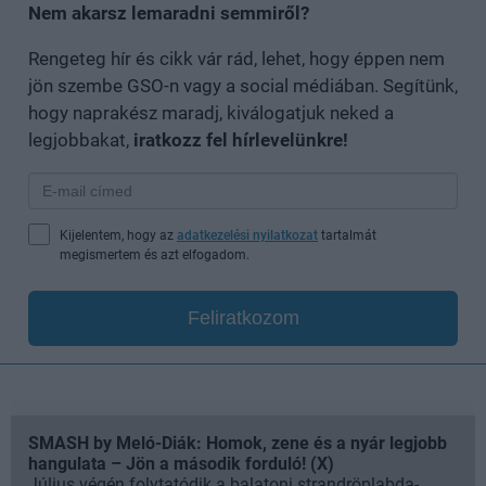
Nem akarsz lemaradni semmiről?
Rengeteg hír és cikk vár rád, lehet, hogy éppen nem
jön szembe GSO-n vagy a social médiában. Segítünk,
hogy naprakész maradj, kiválogatjuk neked a
legjobbakat,
iratkozz fel hírlevelünkre!
Kijelentem, hogy az
adatkezelési nyilatkozat
tartalmát
megismertem és azt elfogadom.
Feliratkozom
SMASH by Meló-Diák: Homok, zene és a nyár legjobb
hangulata – Jön a második forduló! (X)
Július végén folytatódik a balatoni strandröplabda-