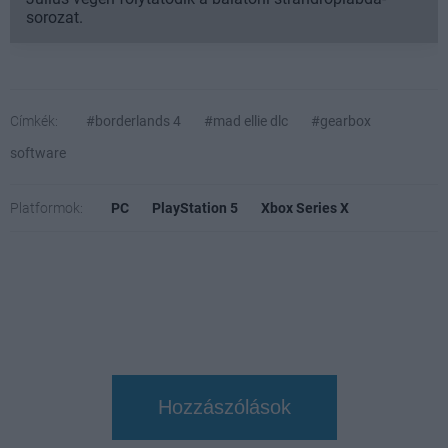
sorozat.
Címkék:
#borderlands 4
#mad ellie dlc
#gearbox
software
Platformok:
PC
PlayStation 5
Xbox Series X
Hozzászólások