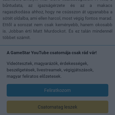
bűntudata, az igazságérzete és az a makacs
ragaszkodása ahhoz, hogy ne csússzon át ugyanabba a
sötét oldalba, ami ellen harcol, most végig fontos marad.
Ettől a sorozat nem csak keményebb, hanem okosabb
is. Jobban érti Matt Murdockot. És ez talán mindennél
többet számít.
A GameStar YouTube csatornája csak rád vár!
Videótesztek, magyarázók, érdekességek,
beszélgetések, livestreamek, végigjátszások,
magyar feliratos előzetesek.
Feliratkozom
Csatornatag leszek