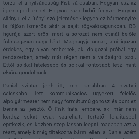
torzul el a nyilvánosság Fisk városában. Hogyan lesz az
igazságból üzenet. Hogyan lesz a hírből fegyver. Hogyan
silányul el a "tény" szó jelentése - legyen ez bármennyire
is fájóan ismerős akár a saját rögvalóságunkban. BB
figurája azért erős, mert a sorozat nem csinál belőle
fölöslegesen nagy hőst. Meghagyja annak, ami igazán
érdekes, egy olyan embernek, aki dolgozni próbál egy
rendszerben, amely már régen nem a valóságról szól.
Ettől sokkal hitelesebb és sokkal fontosabb lesz, mint
elsőre gondolnánk.
Daniel szintén jobb itt, mint korábban. A hivatali
csicskából lett kommunikációs ügyekért felelős
alpolgármester nem nagy formátumú gonosz, és pont ez
benne az ijesztő. Ő Fisk fiatal embere, aki már nem
kérdez sokat, csak végrehajt. Törtető, lojalitásból
építkezik, és közben szép lassan leépíti magában azt a
részt, amelyik még tiltakozna bármi ellen is. Daniel azért