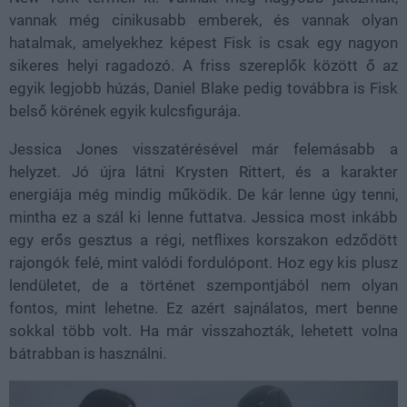
vannak még cinikusabb emberek, és vannak olyan
hatalmak, amelyekhez képest Fisk is csak egy nagyon
sikeres helyi ragadozó. A friss szereplők között ő az
egyik legjobb húzás, Daniel Blake pedig továbbra is Fisk
belső körének egyik kulcsfigurája.
Jessica Jones visszatérésével már felemásabb a
helyzet. Jó újra látni Krysten Rittert, és a karakter
energiája még mindig működik. De kár lenne úgy tenni,
mintha ez a szál ki lenne futtatva. Jessica most inkább
egy erős gesztus a régi, netflixes korszakon edződött
rajongók felé, mint valódi fordulópont. Hoz egy kis plusz
lendületet, de a történet szempontjából nem olyan
fontos, mint lehetne. Ez azért sajnálatos, mert benne
sokkal több volt. Ha már visszahozták, lehetett volna
bátrabban is használni.