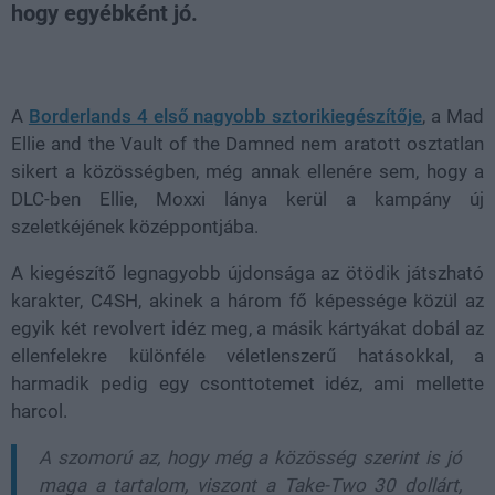
hogy egyébként jó.
Loaded
:
Unmute
39.10%
A
Borderlands 4 első nagyobb sztorikiegészítője
, a Mad
Ellie and the Vault of the Damned nem aratott osztatlan
sikert a közösségben, még annak ellenére sem, hogy a
DLC-ben Ellie, Moxxi lánya kerül a kampány új
szeletkéjének középpontjába.
A kiegészítő legnagyobb újdonsága az ötödik játszható
karakter, C4SH, akinek a három fő képessége közül az
egyik két revolvert idéz meg, a másik kártyákat dobál az
ellenfelekre különféle véletlenszerű hatásokkal, a
harmadik pedig egy csonttotemet idéz, ami mellette
harcol.
A szomorú az, hogy még a közösség szerint is jó
maga a tartalom, viszont a Take-Two 30 dollárt,