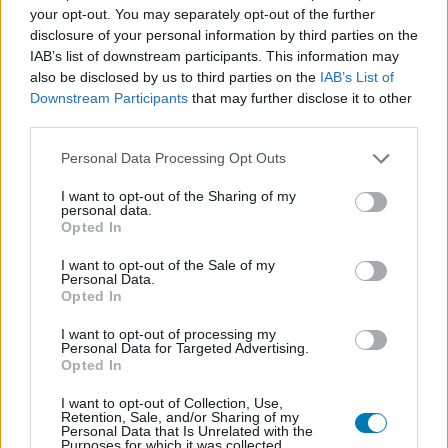
your opt-out. You may separately opt-out of the further
amiben Daredevil mindig is a legerősebb volt. Ez most
disclosure of your personal information by third parties on the
egy utcai szintű, feszülten politikai, nyomasztó történet
IAB’s list of downstream participants. This information may
arról, hogyan néz ki egy város, amikor a gonosz már nem
also be disclosed by us to third parties on the
IAB’s List of
a háttérből mozgatja a szálakat, hanem hivatalból
Downstream Participants
that may further disclose it to other
third parties.
uralkodik minden és mindenki felett. Fisk
polgármesterként végre tényleg veszélyes. Nem azért,
Please note that this website/app uses one or more Google
Personal Data Processing Opt Outs
mert ordít vagy csapkod, hanem azért, mert egy valóban
services and may gather and store information including but
not limited to your visit or usage behaviour. You may click to
I want to opt-out of the Sharing of my
kegyetlen rendszert épít maga köré. A város gépezete
personal data.
grant or deny consent to Google and its third-party tags to
dolgozik neki. A törvény az ő kezében van. Ettől Matt
Opted In
use your data for below specified purposes in below Google
küzdelme is sokkal érdekesebb. Most már nem az a
consent section.
I want to opt-out of the Sale of my
kérdés, hogy el tudja-e verni a rosszfiút, hanem az, hogy
Personal Data.
Opted In
mit kezd egy olyan világgal, amely eleve ellene lett
felhúzva.
I want to opt-out of processing my
Personal Data for Targeted Advertising.
Opted In
I want to opt-out of Collection, Use,
Ebben Charlie Cox és Vincent D'Onofrio megint
Retention, Sale, and/or Sharing of my
Personal Data that Is Unrelated with the
elképesztően erősek. Cox Mattje most feszesebb,
Purposes for which it was collected.