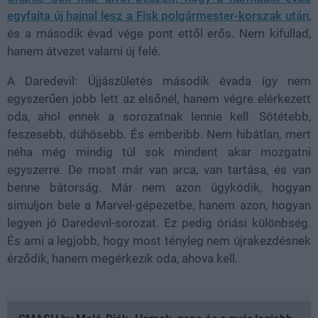
egyfajta új hajnal lesz a Fisk polgármester-korszak után
,
és a második évad vége pont ettől erős. Nem kifullad,
hanem átvezet valami új felé.
A Daredevil: Újjászületés második évada így nem
egyszerűen jobb lett az elsőnél, hanem végre elérkezett
oda, ahol ennek a sorozatnak lennie kell. Sötétebb,
feszesebb, dühösebb. És emberibb. Nem hibátlan, mert
néha még mindig túl sok mindent akar mozgatni
egyszerre. De most már van arca, van tartása, és van
benne bátorság. Már nem azon ügyködik, hogyan
simuljon bele a Marvel-gépezetbe, hanem azon, hogyan
legyen jó Daredevil-sorozat. Ez pedig óriási különbség.
És ami a legjobb, hogy most tényleg nem újrakezdésnek
érződik, hanem megérkezik oda, ahova kell.