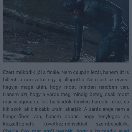
Ezért működik jól a finálé. Nem csupán lezár, hanem át is
billenti a sorozatot egy új állapotba. Nem azt az érzést
hagyja maga után, hogy most minden rendben van.
Hanem azt, hogy a város még mindig beteg, csak most
már világosabb, kik hajlandók tényleg harcolni érte, és
kik azok, akik inkább uralni akarják. A zárás ereje nem a
hangerőben van, hanem abban, hogy tényleges és
kézzelfogható következményekkel szembesülünk.
Charlie Cox már arról beszélt, hogy a harmadik évad