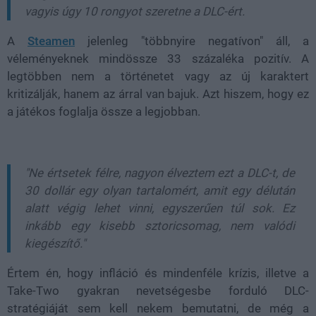
vagyis úgy 10 rongyot szeretne a DLC-ért.
A
Steamen
jelenleg "többnyire negatívon" áll, a
véleményeknek mindössze 33 százaléka pozitív. A
legtöbben nem a történetet vagy az új karaktert
kritizálják, hanem az árral van bajuk. Azt hiszem, hogy ez
a játékos foglalja össze a legjobban.
"Ne értsetek félre, nagyon élveztem ezt a DLC-t, de
30 dollár egy olyan tartalomért, amit egy délután
alatt végig lehet vinni, egyszerűen túl sok. Ez
inkább egy kisebb sztoricsomag, nem valódi
kiegészítő."
Értem én, hogy infláció és mindenféle krízis, illetve a
Take-Two gyakran nevetségesbe forduló DLC-
stratégiáját sem kell nekem bemutatni, de még a