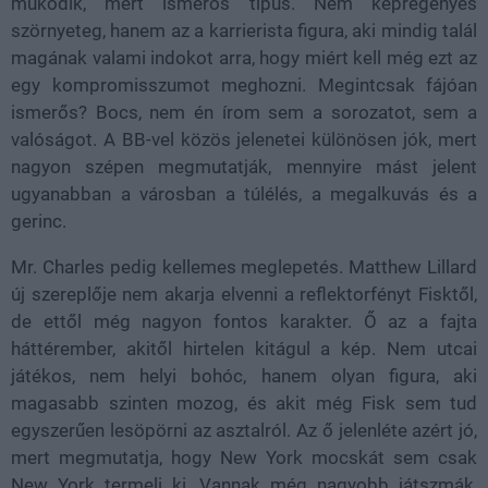
működik, mert ismerős típus. Nem képregényes
szörnyeteg, hanem az a karrierista figura, aki mindig talál
magának valami indokot arra, hogy miért kell még ezt az
egy kompromisszumot meghozni. Megintcsak fájóan
ismerős? Bocs, nem én írom sem a sorozatot, sem a
valóságot. A BB-vel közös jelenetei különösen jók, mert
nagyon szépen megmutatják, mennyire mást jelent
ugyanabban a városban a túlélés, a megalkuvás és a
gerinc.
Mr. Charles pedig kellemes meglepetés. Matthew Lillard
új szereplője nem akarja elvenni a reflektorfényt Fisktől,
de ettől még nagyon fontos karakter. Ő az a fajta
háttérember, akitől hirtelen kitágul a kép. Nem utcai
játékos, nem helyi bohóc, hanem olyan figura, aki
magasabb szinten mozog, és akit még Fisk sem tud
egyszerűen lesöpörni az asztalról. Az ő jelenléte azért jó,
mert megmutatja, hogy New York mocskát sem csak
New York termeli ki. Vannak még nagyobb játszmák,