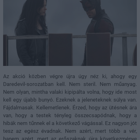
Az akció közben végre újra úgy néz ki, ahogy egy
Daredevil-sorozatban kell. Nem steril. Nem műanyag.
Nem olyan, mintha valaki kipipálta volna, hogy ide most
kell egy újabb bunyó. Ezeknek a jeleneteknek súlya van.
Fájdalmasak. Kellemetlenek. Érzed, hogy az ütésnek ára
van, hogy a testek tényleg összecsapódnak, hogy a
hibák nem tűnnek el a következő vágással. Ez nagyon jót
tesz az egész évadnak. Nem azért, mert több a vér,
hanem azért, mert az erőszaknak újra következménye