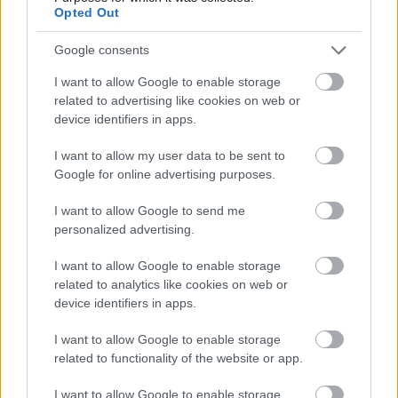
Opted Out
dühösebb, határozottabb. Fáradtabb is, de nem megtört.
Pont ettől működik. Érzed rajta, hogy megviselte az út,
Google consents
de még mindig van benne tartás. Még mindig hisz abban,
I want to allow Google to enable storage
hogy van határ bosszú és igazság között. D'Onofrio
related to advertising like cookies on web or
közben továbbra is úgy játssza Fisket, mint egy elegáns
device identifiers in apps.
ragályt, egy fertőzést, ami senkit és semmit sem kímél.
Nem kell harsánynak lennie. Sőt attól félelmetes, hogy
I want to allow my user data to be sent to
mennyire nyugodt. Hogy mindenki tudja, meddig ér a
Google for online advertising purposes.
keze. Hogy akkor is jelen van, amikor nincs a szobában.
I want to allow Google to send me
Egyikük sem egyszerűen le akarja győzni a másikat,
personalized advertising.
hanem bizonyítani akarja, hogy neki van igaza a várossal
és annak rendjével kapcsolatban.
I want to allow Google to enable storage
related to analytics like cookies on web or
device identifiers in apps.
I want to allow Google to enable storage
related to functionality of the website or app.
I want to allow Google to enable storage