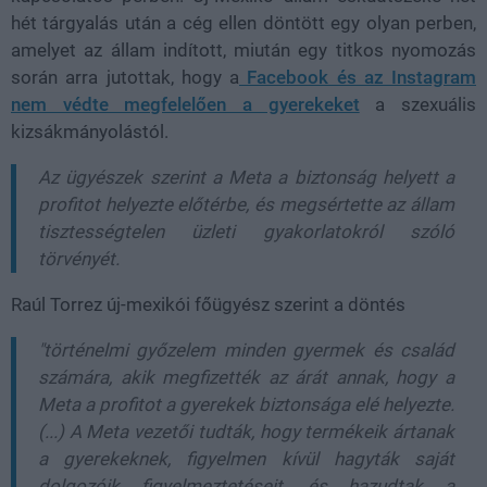
hét tárgyalás után a cég ellen döntött egy olyan perben,
amelyet az állam indított, miután egy titkos nyomozás
során arra jutottak, hogy a
Facebook és az Instagram
nem védte megfelelően a gyerekeket
a szexuális
kizsákmányolástól.
Az ügyészek szerint a Meta a biztonság helyett a
profitot helyezte előtérbe, és megsértette az állam
tisztességtelen üzleti gyakorlatokról szóló
törvényét.
Raúl Torrez új-mexikói főügyész szerint a döntés
"történelmi győzelem minden gyermek és család
számára, akik megfizették az árát annak, hogy a
Meta a profitot a gyerekek biztonsága elé helyezte.
(...) A Meta vezetői tudták, hogy termékeik ártanak
a gyerekeknek, figyelmen kívül hagyták saját
dolgozóik figyelmeztetéseit, és hazudtak a