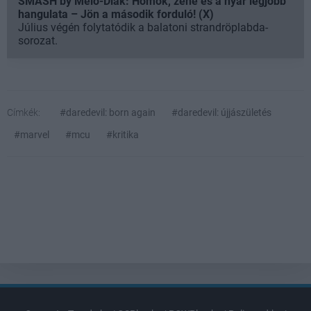
SMASH by Meló-Diák: Homok, zene és a nyár legjobb
hangulata – Jön a második forduló! (X)
Július végén folytatódik a balatoni strandröplabda-
sorozat.
Címkék:
#daredevil: born again
#daredevil: újjászületés
#marvel
#mcu
#kritika