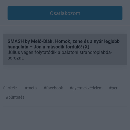
Csatlakozom
SMASH by Meló-Diák: Homok, zene és a nyár legjobb
hangulata – Jön a második forduló! (X)
Július végén folytatódik a balatoni strandröplabda-
sorozat.
Címkék:
#meta
#facebook
#gyermekvédelem
#per
#büntetés