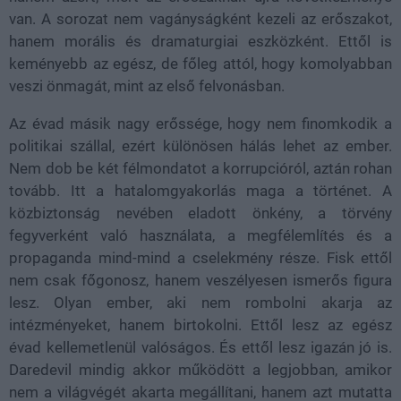
van. A sorozat nem vagányságként kezeli az erőszakot,
hanem morális és dramaturgiai eszközként. Ettől is
keményebb az egész, de főleg attól, hogy komolyabban
veszi önmagát, mint az első felvonásban.
Az évad másik nagy erőssége, hogy nem finomkodik a
politikai szállal, ezért különösen hálás lehet az ember.
Nem dob be két félmondatot a korrupcióról, aztán rohan
tovább. Itt a hatalomgyakorlás maga a történet. A
közbiztonság nevében eladott önkény, a törvény
fegyverként való használata, a megfélemlítés és a
propaganda mind-mind a cselekmény része. Fisk ettől
nem csak főgonosz, hanem veszélyesen ismerős figura
lesz. Olyan ember, aki nem rombolni akarja az
intézményeket, hanem birtokolni. Ettől lesz az egész
évad kellemetlenül valóságos. És ettől lesz igazán jó is.
Daredevil mindig akkor működött a legjobban, amikor
nem a világvégét akarta megállítani, hanem azt mutatta