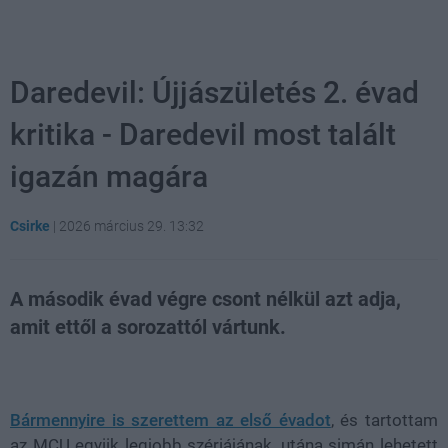
Daredevil: Újjászületés 2. évad
kritika - Daredevil most talált
igazán magára
Csirke
|
2026 március 29. 13:32
A második évad végre csont nélkül azt adja,
amit ettől a sorozattól vártunk.
Loaded
:
Unmute
21.86%
Bármennyire is szerettem az első évadot
, és tartottam
az MCU egyiik legjobb szériájának, utána simán lehetett