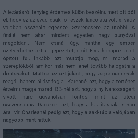
A lezárásról tényleg érdemes külön beszélni, mert ott dől
el, hogy ez az évad csak jó részek láncolata volt-e, vagy
valóban összeállt egésszé. Szerencsére az utóbbi. A
finálé nem akar mindent egyetlen nagy bunyóval
megoldani. Nem csinál úgy, mintha egy ember
szétverhetné azt a gépezetet, amit Fisk hónapok alatt
épített fel. Inkább azt mutatja meg, mi marad a
szereplőkből, amikor már nem lehet tovább halogatni a
döntéseket. Mattnél ez azt jelenti, hogy végre nem csak
reagál, hanem állást foglal. Karennél azt, hogy a történet
érzelmi magja marad. BB-nél azt, hogy a nyilvánosságért
vívott harc ugyanolyan fontos, mint az utcai
összecsapás. Danielnél azt, hogy a lojalitásnak is van
ára. Mr. Charlesnál pedig azt, hogy a sakktábla valójában
nagyobb, mint hittük.