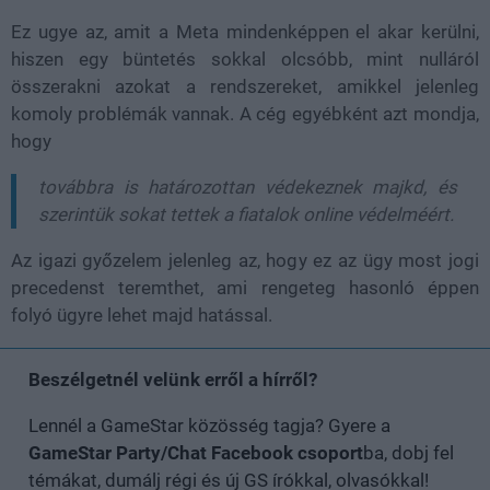
Ez ugye az, amit a Meta mindenképpen el akar kerülni,
hiszen egy büntetés sokkal olcsóbb, mint nulláról
összerakni azokat a rendszereket, amikkel jelenleg
komoly problémák vannak. A cég egyébként azt mondja,
hogy
továbbra is határozottan védekeznek majkd, és
szerintük sokat tettek a fiatalok online védelméért.
Az igazi győzelem jelenleg az, hogy ez az ügy most jogi
precedenst teremthet, ami rengeteg hasonló éppen
folyó ügyre lehet majd hatással.
Beszélgetnél velünk erről a hírről?
Lennél a GameStar közösség tagja? Gyere a
GameStar Party/Chat Facebook csoport
ba, dobj fel
témákat, dumálj régi és új GS írókkal, olvasókkal!