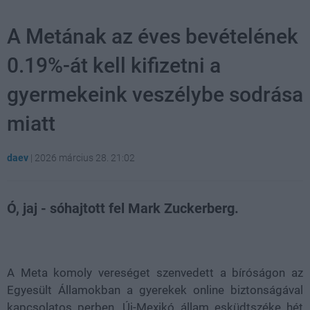
A Metának az éves bevételének
0.19%-át kell kifizetni a
gyermekeink veszélybe sodrása
miatt
daev
|
2026 március 28. 21:02
Ó, jaj - sóhajtott fel Mark Zuckerberg.
Loaded
:
Unmute
21.86%
A Meta komoly vereséget szenvedett a bíróságon az
Egyesült Államokban a gyerekek online biztonságával
kapcsolatos perben. Új-Mexikó állam esküdtszéke hét