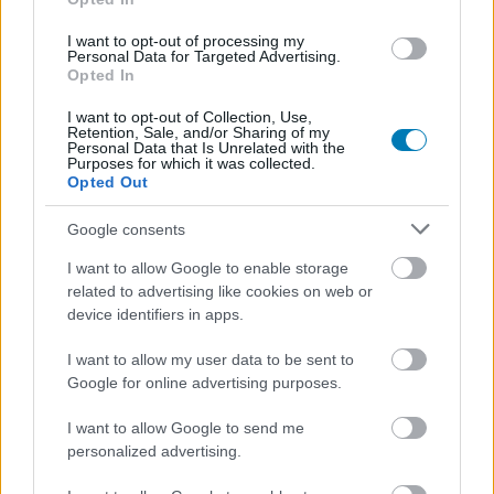
állítólagos Fortnite-
I want to opt-out of processing my
szivárogtató ellen
Personal Data for Targeted Advertising.
Opted In
Csirke
|
2026 március 9. 08:01
I want to opt-out of Collection, Use,
Retention, Sale, and/or Sharing of my
Personal Data that Is Unrelated with the
Purposes for which it was collected.
Opted Out
A cég szerint egy volt szerződéses munkatárs
szivárogtatta ki a titkokat.
Google consents
Loaded
:
Unmute
I want to allow Google to enable storage
21.86%
related to advertising like cookies on web or
device identifiers in apps.
Az Epic Games jogi lépéseket tett egy korábbi
szerződéses munkatársa, Hayden Cohen ellen, akit azzal
I want to allow my user data to be sent to
vádol, hogy az interneten AdiraFN néven működve
Google for online advertising purposes.
rendszeresen szivárogtatott ki bizalmas
Fortnite
-
I want to allow Google to send me
információkat. A kereset szerint Cohen a munkája során
personalized advertising.
aláírt titoktartási szerződés (NDA) ellenére osztott meg
nem publikus adatokat X-en és Discordon. A játékkiadók