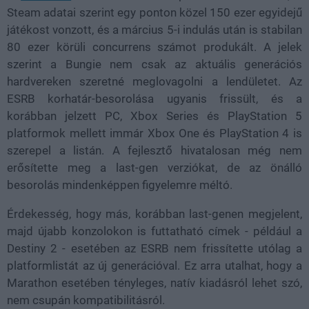
Steam adatai szerint egy ponton közel 150 ezer egyidejű
játékost vonzott, és a március 5-i indulás után is stabilan
80 ezer körüli concurrens számot produkált. A jelek
szerint a Bungie nem csak az aktuális generációs
hardvereken szeretné meglovagolni a lendületet. Az
ESRB korhatár-besorolása ugyanis frissült, és a
korábban jelzett PC, Xbox Series és PlayStation 5
platformok mellett immár Xbox One és PlayStation 4 is
szerepel a listán. A fejlesztő hivatalosan még nem
erősítette meg a last-gen verziókat, de az önálló
besorolás mindenképpen figyelemre méltó.
Érdekesség, hogy más, korábban last-genen megjelent,
majd újabb konzolokon is futtatható címek - például a
Destiny 2 - esetében az ESRB nem frissítette utólag a
platformlistát az új generációval. Ez arra utalhat, hogy a
Marathon esetében tényleges, natív kiadásról lehet szó,
nem csupán kompatibilitásról.