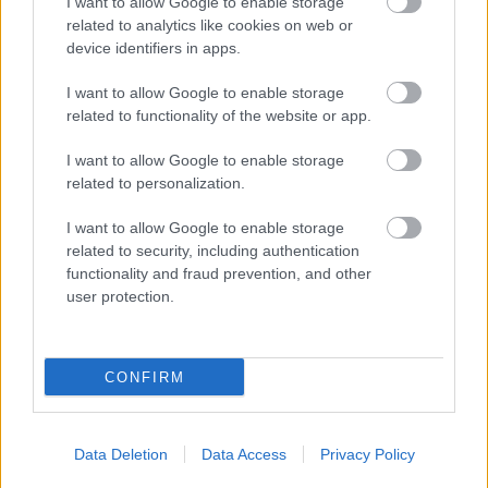
I want to allow Google to enable storage
általában sem nézik jó szemmel a szivárogtatásokat, de
related to analytics like cookies on web or
a helyzet itt súlyosabb, mert a vádak szerint az érintett
device identifiers in apps.
belső rendszerekhez való hozzáférését használta fel. Az
I want to allow Google to enable storage
Epic állítása alapján az általa közzétett információk nem
related to functionality of the website or app.
voltak elérhetők nyilvános adatbányászással vagy más
legális módszerekkel, kizárólag a munkájából fakadó
I want to allow Google to enable storage
hozzáférés révén juthatott hozzájuk.
related to personalization.
Az AdiraFN-fiókok azóta törlésre kerültek, de a korábbi
I want to allow Google to enable storage
related to security, including authentication
bejegyzések széles körben terjedtek. A kiszivárogtatott
functionality and fraud prevention, and other
tartalmak között több, hivatalosan még be nem jelentett
user protection.
együttműködés is szerepelt, köztük állítólagos
crossoverek olyan márkákkal és franchise-okkal, mint a
Trónok harca, a Kingdom Hearts vagy a South Park. A
CONFIRM
Fortnite az elmúlt években számos popkulturális
együttműködéssel bővült, így ezek a pletykák komoly
figyelmet kaptak a közösségben. A kereset szerint a
Data Deletion
Data Access
Privacy Policy
motiváció az úgynevezett "clout", vagyis az online