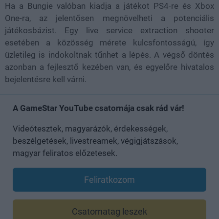
Ha a Bungie valóban kiadja a játékot PS4-re és Xbox
One-ra, az jelentősen megnövelheti a potenciális
játékosbázist. Egy live service extraction shooter
esetében a közösség mérete kulcsfontosságú, így
üzletileg is indokoltnak tűnhet a lépés. A végső döntés
azonban a fejlesztő kezében van, és egyelőre hivatalos
bejelentésre kell várni.
A GameStar YouTube csatornája csak rád vár!
Videótesztek, magyarázók, érdekességek,
beszélgetések, livestreamek, végigjátszások,
magyar feliratos előzetesek.
Feliratkozom
Csatornatag leszek