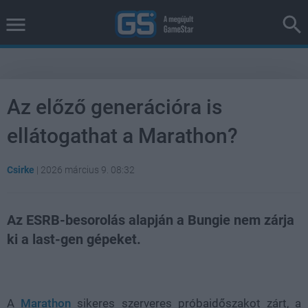
Az előző generációra is
ellátogathat a Marathon?
Csirke
|
2026 március 9. 08:32
Az ESRB-besorolás alapján a Bungie nem zárja
ki a last-gen gépeket.
Loaded
:
Unmute
38.26%
A
Marathon
sikeres szerveres próbaidőszakot zárt, a