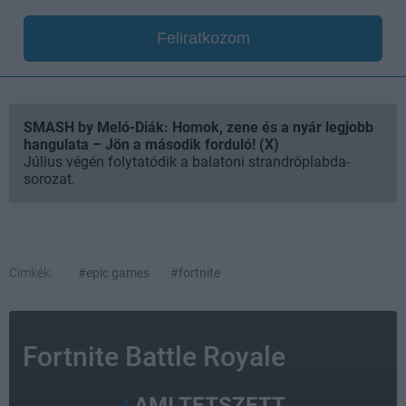
Feliratkozom
SMASH by Meló-Diák: Homok, zene és a nyár legjobb
hangulata – Jön a második forduló! (X)
Július végén folytatódik a balatoni strandröplabda-
sorozat.
Címkék:
#epic games
#fortnite
Fortnite Battle Royale
AMI TETSZETT