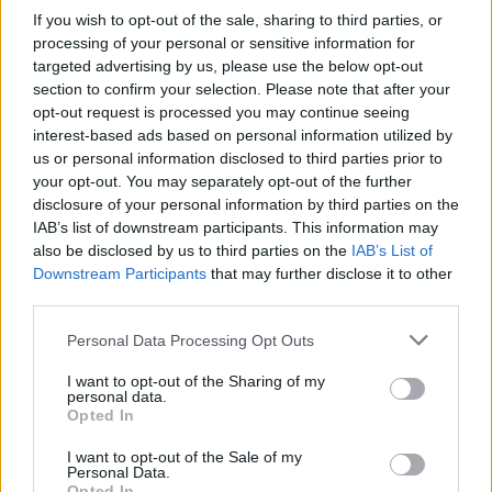
If you wish to opt-out of the sale, sharing to third parties, or
processing of your personal or sensitive information for
AMI NEM TETSZETT
targeted advertising by us, please use the below opt-out
section to confirm your selection. Please note that after your
opt-out request is processed you may continue seeing
interest-based ads based on personal information utilized by
us or personal information disclosed to third parties prior to
your opt-out. You may separately opt-out of the further
disclosure of your personal information by third parties on the
IAB’s list of downstream participants. This information may
also be disclosed by us to third parties on the
IAB’s List of
Downstream Participants
that may further disclose it to other
third parties.
Please note that this website/app uses one or more Google
Personal Data Processing Opt Outs
Hozzászólások
services and may gather and store information including but
not limited to your visit or usage behaviour. You may click to
I want to opt-out of the Sharing of my
personal data.
grant or deny consent to Google and its third-party tags to
Opted In
use your data for below specified purposes in below Google
Perre megy az Epic egy
consent section.
I want to opt-out of the Sale of my
Personal Data.
Opted In