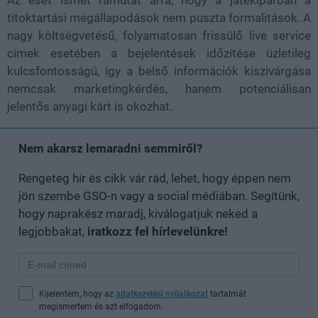
Az eset ismét rámutat arra, hogy a játékiparban a
titoktartási megállapodások nem puszta formalitások. A
nagy költségvetésű, folyamatosan frissülő live service
címek esetében a bejelentések időzítése üzletileg
kulcsfontosságú, így a belső információk kiszivárgása
nemcsak marketingkérdés, hanem potenciálisan
jelentős anyagi kárt is okozhat.
Nem akarsz lemaradni semmiről?
Rengeteg hír és cikk vár rád, lehet, hogy éppen nem
jön szembe GSO-n vagy a social médiában. Segítünk,
hogy naprakész maradj, kiválogatjuk neked a
legjobbakat,
iratkozz fel hírlevelünkre!
Kijelentem, hogy az
adatkezelési nyilatkozat
tartalmát
megismertem és azt elfogadom.