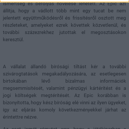
ismertség és befolyás növelése lehetett. Az Epic azt
állítja, hogy a vádlott több mint egy tucat be nem
jelentett együttműködésről és frissítésről osztott meg
részleteket, amelyeket ezrek követtek közvetlenül, és
további százezrekhez jutottak el megosztásokon
keresztül.
A vállalat állandó bírósági tiltást kér a további
szivárogtatások megakadályozására, az esetlegesen
birtokában lévő bizalmas információk
megsemmisítését, valamint pénzügyi kártérítést és a
jogi költségek megtérítését. Az Epic korábban is
bizonyította, hogy kész bíróság elé vinni az ilyen ügyeket,
így az eljárás komoly következményekkel járhat az
érintettre nézve.