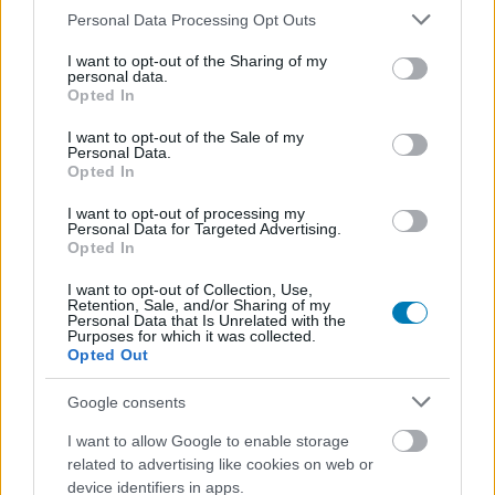
érdektelenné. A könnyűség itt nem feltétlenül hiba,
Please note that this website/app uses one or more Google
Personal Data Processing Opt Outs
hanem tudatos irány. A játék nem nehéz akar lenni,
services and may gather and store information including but
hanem figyelmes.
not limited to your visit or usage behaviour. You may click to
I want to opt-out of the Sharing of my
personal data.
grant or deny consent to Google and its third-party tags to
Opted In
A gond ott kezdődik, hogy ez a figyelmesség néha túl
use your data for below specified purposes in below Google
consent section.
messzire megy. A Mysterious Book ugyanis
I want to opt-out of the Sale of my
Personal Data.
meglehetősen ritkán kényszerít arra, hogy igazán
Opted In
átgondoljam, mit csinálok. A legtöbb helyzetben előbb-
I want to opt-out of processing my
utóbb akkor is meglesz a megoldás, ha csak
Personal Data for Targeted Advertising.
módszeresen végigpróbálok mindent. Ez a fiatalabb
Opted In
játékosoknak jó, a fáradt felnőtteknek is kellemes lehet,
I want to opt-out of Collection, Use,
de aki a Yoshi's Island ügyességi feszültségét vagy egy
Retention, Sale, and/or Sharing of my
Personal Data that Is Unrelated with the
precíz Nintendo-platformer tiszta ritmusát keresi, az
Purposes for which it was collected.
Opted Out
bizony rövid úton csalódni fog.
Google consents
I want to allow Google to enable storage
Túl kedves ahhoz, hogy igazán próbára
related to advertising like cookies on web or
tegyen
device identifiers in apps.