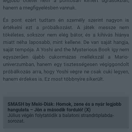
legjobb ötletei nem a pontosan kimért ugrásokban,
hanem a megfigyelésben vannak.
És pont ezért tudtam én személy szerint nagyon is
értékelni ezt a próbálkozást. A játék messze nem
tökéletes, sokszor nem elég bátor, és a kihívás hiánya
miatt néha laposabb, mint kellene. De van saját hangja,
saját tempója. A Yoshi and the Mysterious Book így nem
egyszerűen újabb cukormázas mellékszál a Mario-
univerzumban, hanem egy tisztességesen végiggondolt
próbálkozás arra, hogy Yoshi végre ne csak cuki legyen,
hanem érdekes is. Ez most többnyire sikerült.
SMASH by Meló-Diák: Homok, zene és a nyár legjobb
hangulata – Jön a második forduló! (X)
Július végén folytatódik a balatoni strandröplabda-
sorozat.