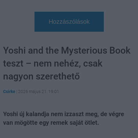
Hozzászólások
Yoshi and the Mysterious Book
teszt – nem nehéz, csak
nagyon szerethető
Csirke
|
2026 május 21. 19:01
Yoshi új kalandja nem izzaszt meg, de végre
van mögötte egy remek saját ötlet.
Loaded
:
Unmute
21.65%