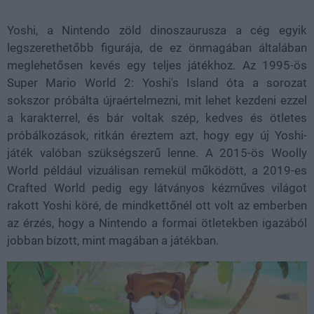
Yoshi, a Nintendo zöld dinoszaurusza a cég egyik
legszerethetőbb figurája, de ez önmagában általában
meglehetősen kevés egy teljes játékhoz. Az 1995-ös
Super Mario World 2: Yoshi's Island óta a sorozat
sokszor próbálta újraértelmezni, mit lehet kezdeni ezzel
a karakterrel, és bár voltak szép, kedves és ötletes
próbálkozások, ritkán éreztem azt, hogy egy új Yoshi-
játék valóban szükségszerű lenne. A 2015-ös Woolly
World például vizuálisan remekül működött, a 2019-es
Crafted World pedig egy látványos kézműves világot
rakott Yoshi köré, de mindkettőnél ott volt az emberben
az érzés, hogy a Nintendo a formai ötletekben igazából
jobban bízott, mint magában a játékban.