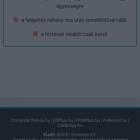
ügyességre
a felépítés néhány óra után ismétlődővé válik
a történet inkább csak keret
ComputerTrends.hu
|
GSPlus.hu
|
PCWPlus.hu
|
Puliwood.hu
|
Zoldpalya.hu
Kiadó:
BDPST Business Kft.
Impresszum
-
Adatvédelmi elveink
-
Hozzászólások kezelése