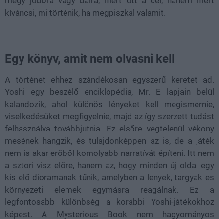
megy jobbra vagy balra, mert ott a cél, hanem mert
kíváncsi, mi történik, ha megpiszkál valamit.
Egy könyv, amit nem olvasni kell
A történet ehhez szándékosan egyszerű keretet ad.
Yoshi egy beszélő enciklopédia, Mr. E lapjain belül
kalandozik, ahol különös lényeket kell megismernie,
viselkedésüket megfigyelnie, majd az így szerzett tudást
felhasználva továbbjutnia. Ez elsőre végtelenül vékony
mesének hangzik, és tulajdonképpen az is, de a játék
nem is akar erőből komolyabb narratívát építeni. Itt nem
a sztori visz előre, hanem az, hogy minden új oldal egy
kis élő diorámának tűnik, amelyben a lények, tárgyak és
környezeti elemek egymásra reagálnak. Ez a
legfontosabb különbség a korábbi Yoshi-játékokhoz
képest. A Mysterious Book nem hagyományos