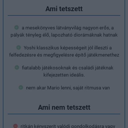
Ami tetszett
a mesekönyves látványvilág nagyon erős, a
pályák tényleg élő, lapozható diorámáknak hatnak
Yoshi klasszikus képességeit jól illeszti a
felfedezésre és megfigyelésre építő játékmenethez
fiatalabb játékosoknak és családi játéknak
kifejezetten ideális.
nem akar Mario lenni, saját ritmusa van
Ami nem tetszett
ritkán kényszerít valódi gondolkodásra vagy