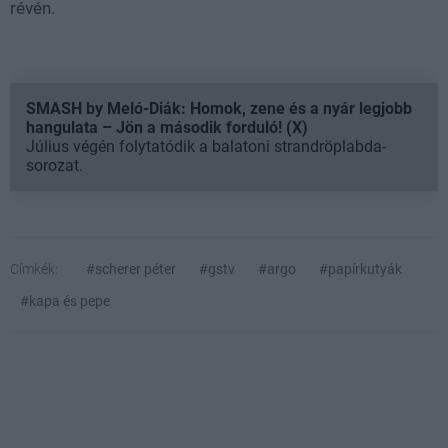
révén.
SMASH by Meló-Diák: Homok, zene és a nyár legjobb
hangulata – Jön a második forduló! (X)
Július végén folytatódik a balatoni strandröplabda-
sorozat.
Címkék:
#scherer péter
#gstv
#argo
#papírkutyák
#kapa és pepe