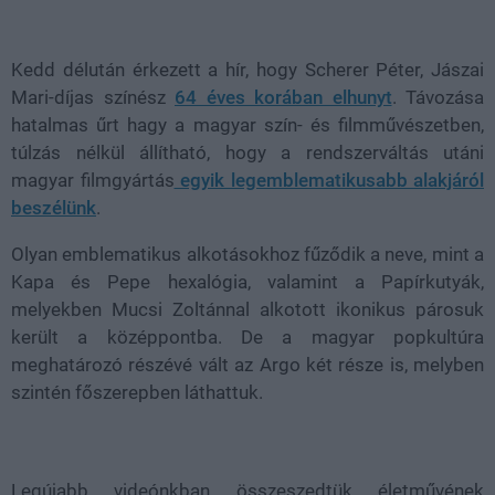
Loaded
:
Unmute
36.84%
Kedd délután érkezett a hír, hogy Scherer Péter, Jászai
Mari-díjas színész
64 éves korában elhunyt
. Távozása
hatalmas űrt hagy a magyar szín- és filmművészetben,
túlzás nélkül állítható, hogy a rendszerváltás utáni
magyar filmgyártás
egyik legemblematikusabb alakjáról
beszélünk
.
Olyan emblematikus alkotásokhoz fűződik a neve, mint a
Kapa és Pepe hexalógia, valamint a Papírkutyák,
melyekben Mucsi Zoltánnal alkotott ikonikus párosuk
került a középpontba. De a magyar popkultúra
meghatározó részévé vált az Argo két része is, melyben
szintén főszerepben láthattuk.
Legújabb videónkban összeszedtük életművének