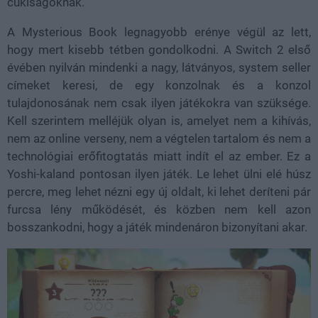
cukiságoknak.
A Mysterious Book legnagyobb erénye végül az lett,
hogy mert kisebb tétben gondolkodni. A Switch 2 első
évében nyilván mindenki a nagy, látványos, system seller
címeket keresi, de egy konzolnak és a konzol
tulajdonosának nem csak ilyen játékokra van szüksége.
Kell szerintem melléjük olyan is, amelyet nem a kihívás,
nem az online verseny, nem a végtelen tartalom és nem a
technológiai erőfitogtatás miatt indít el az ember. Ez a
Yoshi-kaland pontosan ilyen játék. Le lehet ülni elé húsz
percre, meg lehet nézni egy új oldalt, ki lehet deríteni pár
furcsa lény működését, és közben nem kell azon
bosszankodni, hogy a játék mindenáron bizonyítani akar.