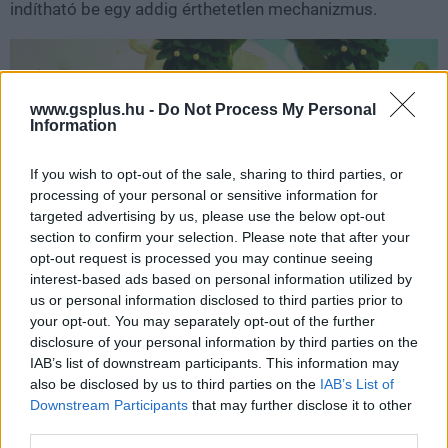
indítható be egy addig érthetetlen mechanizmus.
www.gsplus.hu -
Do Not Process My Personal
Information
If you wish to opt-out of the sale, sharing to third parties, or
processing of your personal or sensitive information for
targeted advertising by us, please use the below opt-out
section to confirm your selection. Please note that after your
A Mysterious Book egyik legjobb döntése, hogy nem
opt-out request is processed you may continue seeing
büntet feleslegesen. Nincs benne az a fajta nyomás, amit
interest-based ads based on personal information utilized by
us or personal information disclosed to third parties prior to
egy klasszikus platformertől várnánk. Nem akar minden
your opt-out. You may separately opt-out of the further
sarkon elgáncsolni, nem akarja a játékost visszadobni
disclosure of your personal information by third parties on the
hosszú szakaszok elejére, és nem épít arra, hogy
IAB’s list of downstream participants. This information may
századszor is elrontsunk egy ugrást. Ez egyértelműen
also be disclosed by us to third parties on the
IAB’s List of
egy családbarát, fiatalabb játékosoknak is szánt
Downstream Participants
that may further disclose it to other
third parties.
Nintendo-cím, de ettől még nem válik automatikusan