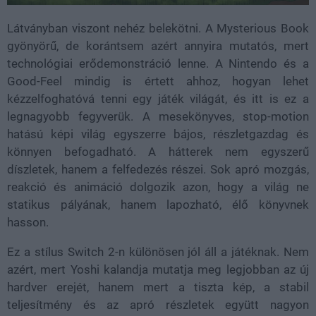
Látványban viszont nehéz belekötni. A Mysterious Book
gyönyörű, de korántsem azért annyira mutatós, mert
technológiai erődemonstráció lenne. A Nintendo és a
Good-Feel mindig is értett ahhoz, hogyan lehet
kézzelfoghatóvá tenni egy játék világát, és itt is ez a
legnagyobb fegyverük. A mesekönyves, stop-motion
hatású képi világ egyszerre bájos, részletgazdag és
könnyen befogadható. A hátterek nem egyszerű
díszletek, hanem a felfedezés részei. Sok apró mozgás,
reakció és animáció dolgozik azon, hogy a világ ne
statikus pályának, hanem lapozható, élő könyvnek
hasson.
Ez a stílus Switch 2-n különösen jól áll a játéknak. Nem
azért, mert Yoshi kalandja mutatja meg legjobban az új
hardver erejét, hanem mert a tiszta kép, a stabil
teljesítmény és az apró részletek együtt nagyon