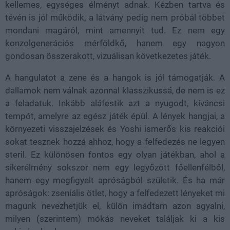
kellemes, egységes élményt adnak. Kézben tartva és
tévén is jól működik, a látvány pedig nem próbál többet
mondani magáról, mint amennyit tud. Ez nem egy
konzolgenerációs mérföldkő, hanem egy nagyon
gondosan összerakott, vizuálisan következetes játék.
A hangulatot a zene és a hangok is jól támogatják. A
dallamok nem válnak azonnal klasszikussá, de nem is ez
a feladatuk. Inkább aláfestik azt a nyugodt, kíváncsi
tempót, amelyre az egész játék épül. A lények hangjai, a
környezeti visszajelzések és Yoshi ismerős kis reakciói
sokat tesznek hozzá ahhoz, hogy a felfedezés ne legyen
steril. Ez különösen fontos egy olyan játékban, ahol a
sikerélmény sokszor nem egy legyőzött főellenfélből,
hanem egy megfigyelt apróságból születik. És ha már
apróságok: zseniális ötlet, hogy a felfedezett lényeket mi
magunk nevezhetjük el, külön imádtam azon agyalni,
milyen (szerintem) mókás neveket találjak ki a kis