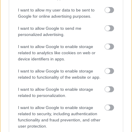
I want to allow my user data to be sent to
A pályák felépítése szintén eléggé kétarcú képet mutat.
Google for online advertising purposes.
A legjobb oldalakon a világ élőnek tűnik, és tényleg azt
éreztem, hogy egy okosan és tudatosan összepakolt kis
I want to allow Google to send me
rendszer működését kell megértenem. A gyengébb
personalized advertising.
részeken viszont előjön az ismétlődés, megjelennek az új
I want to allow Google to enable storage
lények, új megfigyelések, új gyűjthető apróságok, majd
related to analytics like cookies on web or
tovább robogunk a következő oldalra, és ennyi, se több,
device identifiers in apps.
se kevesebb. A struktúra tiszta és világos, de nem
mindig fejlődik eleget a recept. Néhány óra után már
I want to allow Google to enable storage
related to functionality of the website or app.
pontosan érezni, milyen típusú feladatokat dob majd
elénk a játék, és bár a körítés bájos, a meglepetés ereje
I want to allow Google to enable storage
nem tart ki elég ideig.
related to personalization.
Bowser Jr. és Kamek jelenléte ebből a szempontból
I want to allow Google to enable storage
inkább kötelező Nintendo-kelléknek hat, mint valóban
related to security, including authentication
fontos történeti elemnek, ők is csak azért lettek
functionality and fraud prevention, and other
user protection.
belevonva ebbe az egészbe, hogy "ott legyenek". Nem