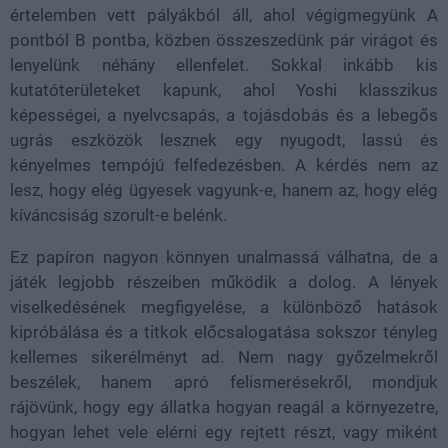
értelemben vett pályákból áll, ahol végigmegyünk A
pontból B pontba, közben összeszedünk pár virágot és
lenyelünk néhány ellenfelet. Sokkal inkább kis
kutatóterületeket kapunk, ahol Yoshi klasszikus
képességei, a nyelvcsapás, a tojásdobás és a lebegős
ugrás eszközök lesznek egy nyugodt, lassú és
kényelmes tempójú felfedezésben. A kérdés nem az
lesz, hogy elég ügyesek vagyunk-e, hanem az, hogy elég
kíváncsiság szorult-e belénk.
Ez papíron nagyon könnyen unalmassá válhatna, de a
játék legjobb részeiben működik a dolog. A lények
viselkedésének megfigyelése, a különböző hatások
kipróbálása és a titkok előcsalogatása sokszor tényleg
kellemes sikerélményt ad. Nem nagy győzelmekről
beszélek, hanem apró felismerésekről, mondjuk
rájövünk, hogy egy állatka hogyan reagál a környezetre,
hogyan lehet vele elérni egy rejtett részt, vagy miként