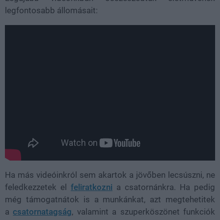
legfontosabb állomásait:
Ha más videóinkról sem akartok a jövőben lecsúszni, ne
feledkezzetek el
feliratkozni
a csatornánkra. Ha pedig
még támogatnátok is a munkánkat, azt megtehetitek
a
csatornatagság
, valamint a szuperköszönet funkciók