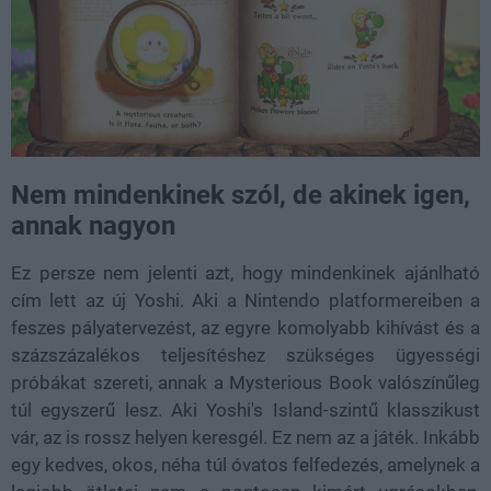
Nem mindenkinek szól, de akinek igen,
annak nagyon
Ez persze nem jelenti azt, hogy mindenkinek ajánlható
cím lett az új Yoshi. Aki a Nintendo platformereiben a
feszes pályatervezést, az egyre komolyabb kihívást és a
százszázalékos teljesítéshez szükséges ügyességi
próbákat szereti, annak a Mysterious Book valószínűleg
túl egyszerű lesz. Aki Yoshi's Island-szintű klasszikust
vár, az is rossz helyen keresgél. Ez nem az a játék. Inkább
egy kedves, okos, néha túl óvatos felfedezés, amelynek a