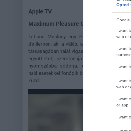
Opted 
Apple TV
Google 
Maximum Pleasure Guaranteed - május
I want t
Tatiana Maslany egy Paula nevű frissen elv
web or d
thrillerben, aki a válás, a gyerekelhelyezési 
I want t
társaságában talál vigaszt. Az egyik alkalom
purpose
együttlétet, szemtanúja lesz egy bűncsel
nyomozásba sodorja. Ahogy egyre mélyebb
I want 
halálesetekkel fonódik össze, miközben miközb
küzd.
I want t
web or d
I want t
or app.
I want t
I want t