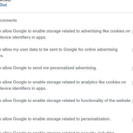
Out
consents
 20.
o allow Google to enable storage related to advertising like cookies on
ált anyát alakít a sötét hangvételű, fekete humorú
evice identifiers in apps.
vita és az egzisztenciális válság közepette egy camboy
o allow my user data to be sent to Google for online advertising
mal azonban váratlan esemény szakítja félbe az online
s.
ekménynek, ami egy veszélyes összeesküvés-gyanús
re merül az ügyben, Paula életet zsarolással és
to allow Google to send me personalized advertising.
en saját identitásválságával és családi helyzetével is
o allow Google to enable storage related to analytics like cookies on
evice identifiers in apps.
o allow Google to enable storage related to functionality of the website
o allow Google to enable storage related to personalization.
o allow Google to enable storage related to security, including