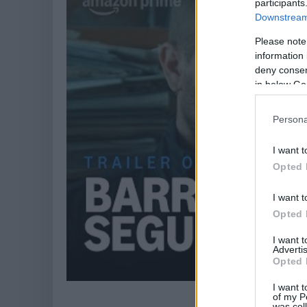
participants
Downstream 
Please note
information 
deny consent
in below Go
Persona
I want t
Opted 
I want t
Opted 
I want 
Advertis
Opted 
I want t
of my P
was col