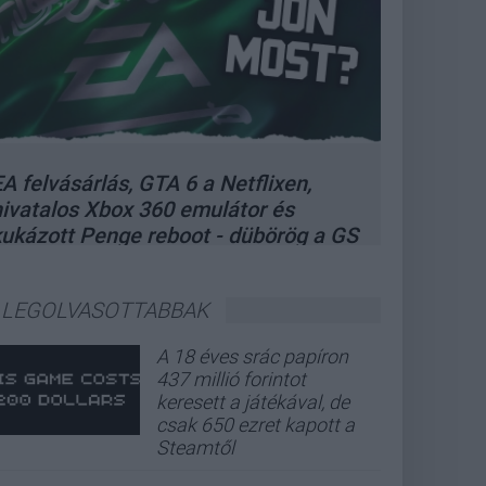
A felvásárlás, GTA 6 a Netflixen,
hivatalos Xbox 360 emulátor és
kukázott Penge reboot - dübörög a GS
Hype
LEGOLVASOTTABBAK
A 18 éves srác papíron
437 millió forintot
keresett a játékával, de
csak 650 ezret kapott a
Steamtől