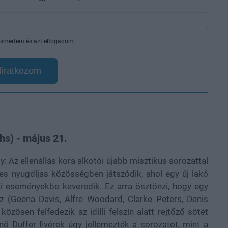
smertem és azt elfogadom.
liratkozom
hs) - május 21.
y: Az ellenállás kora alkotói újabb misztikus sorozattal
tes nyugdíjas közösségben játszódik, ahol egy új lakó
ti eseményekbe keveredik. Ez arra ösztönzi, hogy egy
z (Geena Davis, Alfre Woodard, Clarke Peters, Denis
özösen felfedezik az idilli felszín alatt rejtőző sötét
nő Duffer fivérek úgy jellemezték a sorozatot, mint a