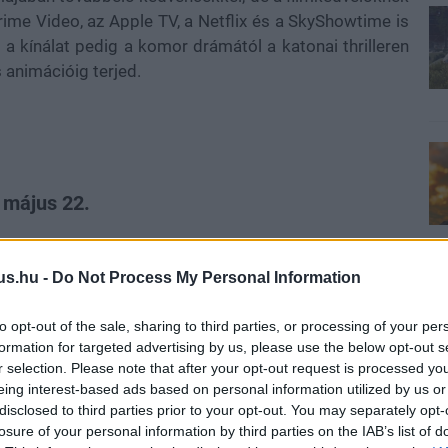
ime Video, az Apple TV, a Netflix és a SkyShowtime is
, a kínálat pedig a komor drámától a katonai thrilleren
 animációig terjed.
 május 22.
jdonképpen a Ted Lasso antitézise, hiszen nincs benne
a futballhuliganizmus világán keresztül mesél el egy
us.hu -
Do Not Process My Personal Information
óról, családról és szenvedélyről. A középpontban két
lético Libertad del Puerto szurkolói kemény magjának, a
to opt-out of the sale, sharing to third parties, or processing of your per
öltenek be. Az új évadban El Polaco felemelkedik, és
formation for targeted advertising by us, please use the below opt-out s
r selection. Please note that after your opt-out request is processed y
st robbant ki közte és fivére között.
eing interest-based ads based on personal information utilized by us or
disclosed to third parties prior to your opt-out. You may separately opt-
losure of your personal information by third parties on the IAB’s list of