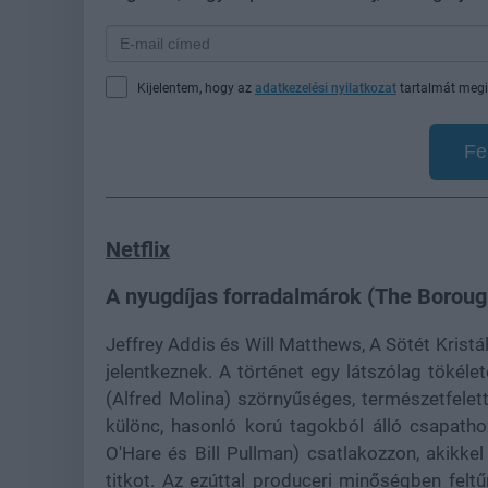
Kijelentem, hogy az
adatkezelési nyilatkozat
tartalmát megi
Fe
Netflix
A nyugdíjas forradalmárok (The Boroug
Jeffrey Addis és Will Matthews, A Sötét Kristál
jelentkeznek. A történet egy látszólag tökéle
(Alfred Molina) szörnyűséges, természetfelet
különc, hasonló korú tagokból álló csapatho
O'Hare és Bill Pullman) csatlakozzon, akikkel k
titkot. Az ezúttal produceri minőségben feltű