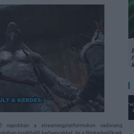
E
ő napokban a streamingplatformokon vadonatúj
rmájában továbbélő kedvencekkel, de a filmkedvelőknek