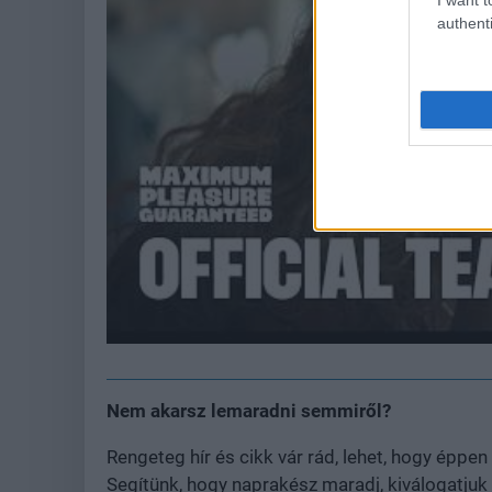
authenti
Nem akarsz lemaradni semmiről?
Rengeteg hír és cikk vár rád, lehet, hogy épp
Segítünk, hogy naprakész maradj, kiválogatjuk