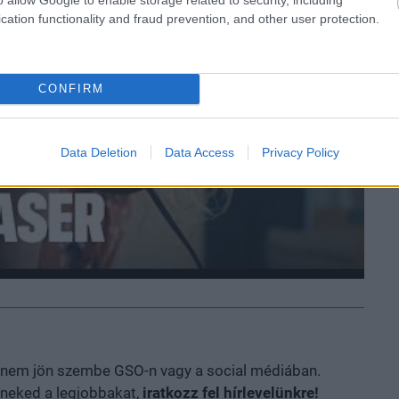
cation functionality and fraud prevention, and other user protection.
CONFIRM
Data Deletion
Data Access
Privacy Policy
en nem jön szembe GSO-n vagy a social médiában.
 neked a legjobbakat,
iratkozz fel hírlevelünkre!