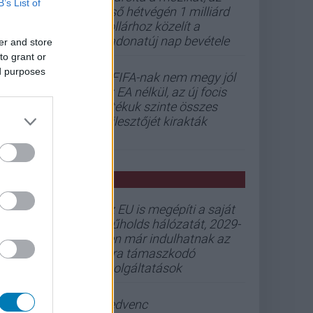
B’s List of
első hétvégén 1 milliárd
dollárhoz közelít a
Vadonatúj nap bevétele
er and store
to grant or
ed purposes
A FIFA-nak nem megy jól
az EA nélkül, az új focis
játékuk szinte összes
fejlesztőjét kirakták
PCW HÍREK
Az EU is megépíti a saját
műholds hálózatát, 2029-
ben már indulhatnak az
arra támaszkodó
szolgáltatások
Kedvenc