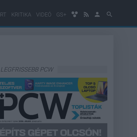
RT
KRITIKA
VIDEÓ
GS+
LEGFRISSEBB PCW