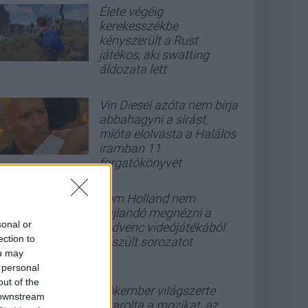
Élete végéig
kerekesszékbe
kényszerült a Rust
játékos, aki swatting
áldozata lett
Vin Diesel azóta nem bírja
abbahagyni a sírást,
mióta elolvasta a Halálos
iramban 11
forgatókönyvét
Tom Holland nem
hajlandó megnézni a
sonal or
kedvenc videójátékából
ection to
készült sorozatot
ou may
 personal
out of the
Pókember világszerte
 downstream
letarolta a mozikat, az