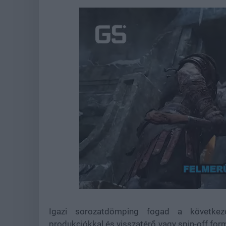
Loaded
:
Unmute
37.41%
Igazi sorozatdömping fogad a következ
produkciókkal és visszatérő vagy spin-off fo