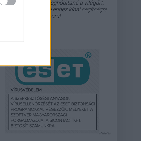
meghódítaná a világűrt,
de ehhez kínai segítségre
szorul
Hirdetés