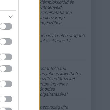
reklámblokkolóid és
bővítményeid
használhatatlanná
válnak az Edge
böngészőben
Már a jövő héten drágább
lehet az iPhone 17
Mostantól bárki
könnyebben követheti a
pusztító erdőtüzeket
Európa ingyenes
műholdas
szolgáltatásával
Oroszország újra