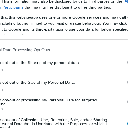
. This information may also be disclosed by us to third parties on the
IA
Participants
that may further disclose it to other third parties.
 that this website/app uses one or more Google services and may gath
including but not limited to your visit or usage behaviour. You may click 
 to Google and its third-party tags to use your data for below specifi
ogle consent section.
l Data Processing Opt Outs
o opt-out of the Sharing of my personal data.
In
o opt-out of the Sale of my Personal Data.
In
to opt-out of processing my Personal Data for Targeted
ing.
In
o opt-out of Collection, Use, Retention, Sale, and/or Sharing
ersonal Data that Is Unrelated with the Purposes for which it
lected.