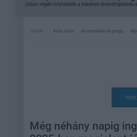
Július végén folytatódik a balatoni strandröplabda-
Címkék:
#star wars
#a mandalóri és grogu
#jo
Hoz
Még néhány napig ing