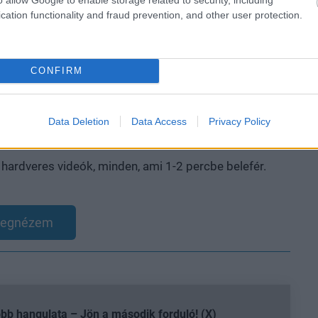
cation functionality and fraud prevention, and other user protection.
b, talán erősödtek, de valahol a lelkem mélyén bízom
CONFIRM
részem a hétfői sajtóvetítésen.
Data Deletion
Data Access
Privacy Policy
, hardveres videók, minden, ami 1-2 percbe belefér.
egnézem
b hangulata – Jön a második forduló! (X)