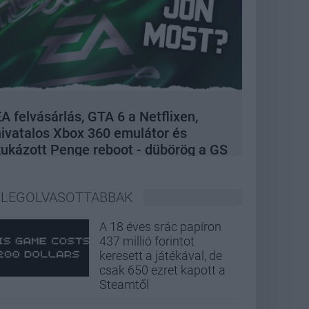
A felvásárlás, GTA 6 a Netflixen,
hivatalos Xbox 360 emulátor és
kukázott Penge reboot - dübörög a GS
Hype
LEGOLVASOTTABBAK
A 18 éves srác papíron
437 millió forintot
keresett a játékával, de
csak 650 ezret kapott a
Steamtől