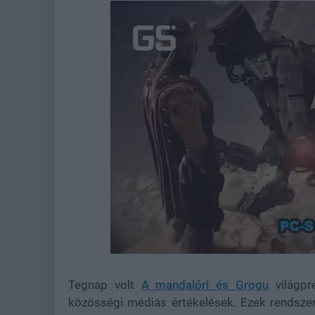
Loaded
:
Unmute
37.00%
Tegnap volt
A mandalóri és Grogu
világpr
közösségi médiás értékelések. Ezek rendszer