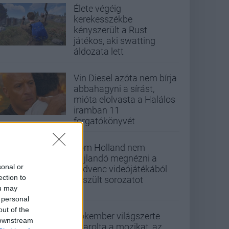
Élete végéig
kerekesszékbe
kényszerült a Rust
játékos, aki swatting
áldozata lett
Vin Diesel azóta nem bírja
abbahagyni a sírást,
mióta elolvasta a Halálos
iramban 11
forgatókönyvét
Tom Holland nem
hajlandó megnézni a
sonal or
kedvenc videójátékából
ection to
készült sorozatot
ou may
 personal
out of the
Pókember világszerte
 downstream
letarolta a mozikat, az