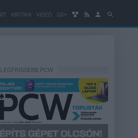
RT
KRITIKA
VIDEÓ
GS+
LEGFRISSEBB PCW