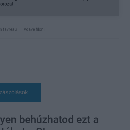
sorozat.
n favreau
#dave filoni
zászólások
yen behúzhatod ezt a