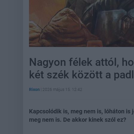
Nagyon félek attól, h
két szék között a padl
Rixon
|
2026 május 15. 12:42
Kapcsolódik is, meg nem is, lóháton is 
meg nem is. De akkor kinek szól ez?