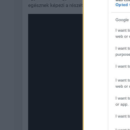
Opted 
egésznek képezi a részét.
Google 
I want t
web or d
I want t
purpose
I want 
I want t
web or d
I want t
or app.
I want t
I want t