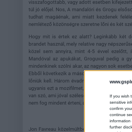
visszafogottabb, vagy adott esetben kifejezet
túl jó előjel. Nos, A mandalóri és Grogu első
tudhat magáénak, ami miatt kezdenek feléle
nemlétező közönségre szeretne lőni és két szé
Hogy mit is értek ez alatt? Leginkább két d
brandet használ, mely relatíve nagy népszerű
közel sem annyira, mint 4-5 évvel ezelőtt, í
Mandóval az apukákat, Groguval pedig a gye
mindenkinek szólni akar, az nagyon sok esetb
Ebből következik a második dolog, ugyanis a 
lőniük kell. Három évadnyi Mando, egy évad
www.gspl
ugyanis ezt a mozifilmet, melyeknek mind hatás
van szó, ami jóval szélesebb közönségre lő, be
If you wish 
sensitive in
nem fog mindent érteni, aki viszont igen, anna
confirm you
continue se
information 
further disc
Jon Favreau közelmúltbeli nyilatkozata is er