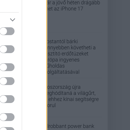
Már a jövő héten drágább
lehet az iPhone 17
Mostantól bárki
könnyebben követheti a
pusztító erdőtüzeket
Európa ingyenes
műholdas
szolgáltatásával
Oroszország újra
meghódítaná a világűrt,
de ehhez kínai segítségre
szorul
Felrobbant power bank