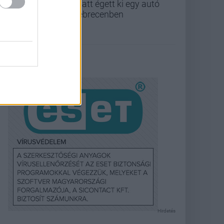
miatt égett ki egy autó
Debrecenben
Hirdetés