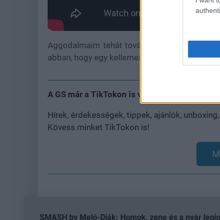
authenti
Aggodalmaim tehát továbbra is állnak, mi töb
abban, hogy egy kellemes meglepetésben lesz 
A GS már a TikTokon is vár
Hírek, érdekességek, tippek, ajánlók, unboxing
Kövess minket TikTokon is!
M
SMASH by Meló-Diák: Homok, zene és a nyár legjob