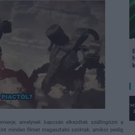
E
emierje, amelynek kapcsán elkezdtek szállingózni a
int minden filmet magasztalni szoktak, amikor pedig