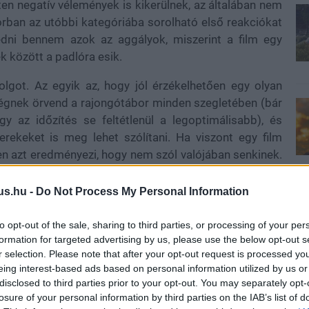
ten negatív vélemények is kikerülnek, az általában nem
sorban az utóbbi kategóriába sorolható első reakciókat
dni bennem azok az aggályok, miszerint a film egy
k között a padlóra esik.
olgot. Az egyik az, hogy jól érzékelhetően egy olyan
ségnek örvend a rajongótábor minden szegletében (bár
gy az időzítés se feltétlenül a legoptimálisabb), és
rekeket is meg lehet szólítani. Ha viszont egy film
en azt eredményezi, hogy nem szól valójában senkinek.
korosztályokon felül a különböző típusú közönségre is
 Boba Fett és egy évad Ahsoka eseményei előzik meg
us.hu -
Do Not Process My Personal Information
a van az itteni eseményekre. Mivel itt egy mozifilmről
nne van a pakliban, hogy aki a sorozatot nem látta, az
to opt-out of the sale, sharing to third parties, or processing of your per
formation for targeted advertising by us, please use the below opt-out s
k pedig nem ad eleget.
r selection. Please note that after your opt-out request is processed y
eing interest-based ads based on personal information utilized by us or
disclosed to third parties prior to your opt-out. You may separately opt-
losure of your personal information by third parties on the IAB’s list of
re enged következtetni, melyben elmondta,
a negyedik