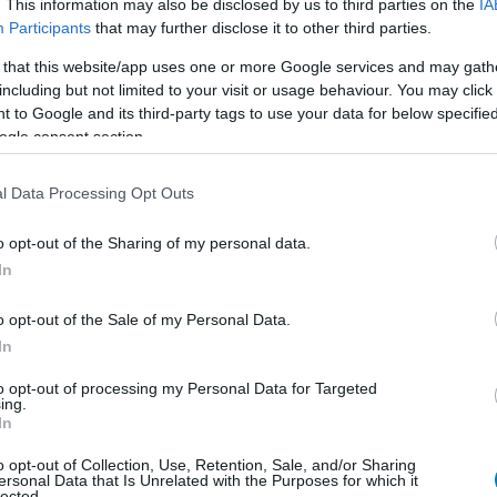
. This information may also be disclosed by us to third parties on the
IA
gelőző eseményekre
, beleértve az Ahsoka sorozatot és
Participants
that may further disclose it to other third parties.
elvezetésként is szolgált volna az Ahsoka második
 that this website/app uses one or more Google services and may gath
ett volna, ám pár napja bejelentették, hogy jövő év
including but not limited to your visit or usage behaviour. You may click 
lyett filmmé változott a projekt, a forgatókönyv nagy
 to Google and its third-party tags to use your data for below specifi
ogle consent section.
ban sem, hogy mennyire fontos ez a film az Ahsoka 2.
l Data Processing Opt Outs
egy Gulyás Gergelyt és azt mondta:
o opt-out of the Sharing of my personal data.
ben befolyásolta az Ahsoka 2. évadát, erről Dave
In
ben a filmben is szorosan közreműködött. Ő az egyik
szt vett, főleg a bábmunkában. De a negyedik évad,
o opt-out of the Sale of my Personal Data.
tált a korábbi eseményekre."
In
ban a tudatban tudsz dolgozni, hogy lesz játékidőd
to opt-out of processing my Personal Data for Targeted
ing.
 tekintetben kicsit más. Azt is elmondta, fontos volt
In
kat
, akik már az elejétől itt vannak, hiszen ők képezik a
lt a célja, hogy új fanokat vonzzon be. Ezt pedig csak
o opt-out of Collection, Use, Retention, Sale, and/or Sharing
ersonal Data that Is Unrelated with the Purposes for which it
sztorit mesélsz el, még akkor is, ha az egy nagyobb
lected.