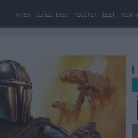
HÍREK
ELŐZETESEK
TESZTEK
[ÉLET]
#ESPO