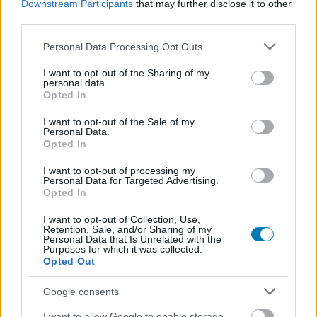
Downstream Participants
that may further disclose it to other
third parties.
Please note that this website/app uses one or more Google
Personal Data Processing Opt Outs
services and may gather and store information including but
not limited to your visit or usage behaviour. You may click to
I want to opt-out of the Sharing of my
Hozzászólások
personal data.
grant or deny consent to Google and its third-party tags to
Opted In
use your data for below specified purposes in below Google
consent section.
I want to opt-out of the Sale of my
Personal Data.
Ideje lesz mutatni valamit a
Opted In
Marvel's Wolverine-ből
I want to opt-out of processing my
Personal Data for Targeted Advertising.
Opted In
daev
|
2026 április 18. 16:01
I want to opt-out of Collection, Use,
Retention, Sale, and/or Sharing of my
Personal Data that Is Unrelated with the
Purposes for which it was collected.
Az Insomniac azt ígéri, hogy még a kánikula
Opted Out
előtt mutatnak valamit az öt hónap múlva
Google consents
érkező játékból.
I want to allow Google to enable storage