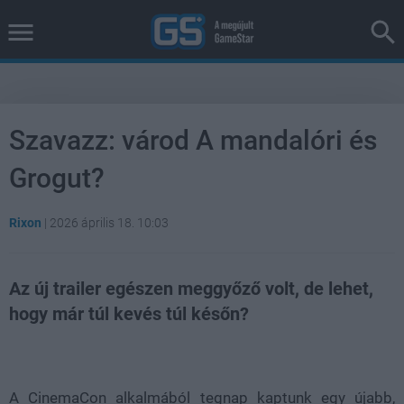
Szavazz: várod A mandalóri és
Grogut?
Rixon
|
2026 április 18. 10:03
Az új trailer egészen meggyőző volt, de lehet,
hogy már túl kevés túl későn?
Loaded
:
Unmute
37.42%
A CinemaCon alkalmából tegnap kaptunk egy újabb,