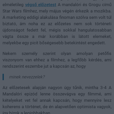
elméletileg
végső előzetest
A mandalóri és Grogu című
Star Wars filmhez, mely május végén érkezik a mozikba.
A marketing eddigi alakulása finoman szólva sem volt túl
biztató, ám noha ez az előzetes nem sok történeti
újdonságot fedett fel, mégis sokkal hangulatosabban
vágta össze a már korábban is látott elemeket,
melyekbe egy picit bőségesebb betekintést engedett.
Nekem személy szerint olyan amolyan petőfis
viszonyom van ehhez a filmhez, a legfőbb kérdés, ami
rendszerint eszembe jut a kapcsán az, hogy
minek nevezzelek?
Az előzetesek alapján nagyon úgy tűnik, mintha 3-4 A
Mandalóri epizód lenne összevágva egy filmmé, ami
kételyeket vet fel annak kapcsán, hogy mennyire lesz
koherens a történet, de én alapvetően optimista vagyok,
így bízok a legjobbakban.