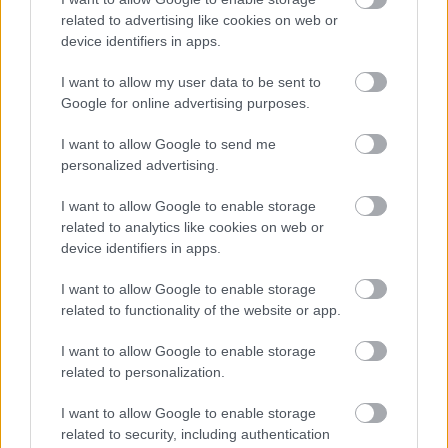
Loaded
:
Unmute
related to advertising like cookies on web or
21.02%
device identifiers in apps.
Az Insomniac ismét megerősítette, hogy még tavasszal
I want to allow my user data to be sent to
mutatnak valamit
a Marvel's Wolverine-ből
, aminek
Google for online advertising purposes.
éppen ideje lenne, mert jelenleg épp úgynevezett tavasz
van.
I want to allow Google to send me
personalized advertising.
A stúdió az X-en emlékeztett minket, hogy már most fel
I want to allow Google to enable storage
lehet venni a játékot kívánságlistára, mintha ezt mondani
related to analytics like cookies on web or
kellett volna Csirkének, aki minden reggel úgy ül le
device identifiers in apps.
hírezni, hogy vajon van-e Wolverine-hír.
I want to allow Google to enable storage
"További hírek érkeznek még idén tavasszal"
related to functionality of the website or app.
- írják tavasszal. A
Wolverine eddig nem sokat mutatott
I want to allow Google to enable storage
magából
és nem csoda, hogy mindenki türelmetlen, mert
related to personalization.
a játék
jelenleg 2026 szeptemberére van kitűzve
I want to allow Google to enable storage
PlayStation 5-re, vagyis kevesebb kábé öt hónap van
related to security, including authentication
hátra megjelenésig.
PC-re jó eséllyel ez a játék már nem