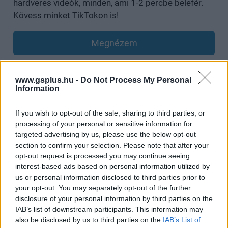
hardveres videók, minden, ami 1-2 percbe belefér.
Kövess minket TikTokon is!
Megnézem
www.gsplus.hu -
Do Not Process My Personal
Information
SMASH by Meló-Diák: Homok, zene és a nyár legjobb
hangulata – Jön a második forduló! (X)
Július végén folytatódik a balatoni strandröplabda-
If you wish to opt-out of the sale, sharing to third parties, or
sorozat.
processing of your personal or sensitive information for
targeted advertising by us, please use the below opt-out
section to confirm your selection. Please note that after your
opt-out request is processed you may continue seeing
interest-based ads based on personal information utilized by
Címkék:
#star wars
#a mandalóri és grogu
#szavazás
us or personal information disclosed to third parties prior to
your opt-out. You may separately opt-out of the further
disclosure of your personal information by third parties on the
IAB’s list of downstream participants. This information may
also be disclosed by us to third parties on the
IAB’s List of