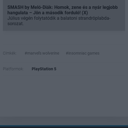
SMASH by Meló-Diák: Homok, zene és a nyár legjobb
hangulata – Jön a második forduló! (X)
Július végén folytatódik a balatoni strandröplabda-
sorozat.
Címkék:
#marvel's wolverine
#insomniac games
Platformok:
PlayStation 5