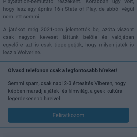
PlayStation-bemutató részeként. Korábban úgy volt,
hogy lesz egy április 16-i State of Play, de abból végül
nem lett semmi.
A játékot még 2021-ben jelentették be, azóta viszont
csak nagyon keveset láttunk belőle és valójában
egyelőre azt is csak tippelgetjük, hogy milyen játék is
lesz a Wolverine.
Olvasd telefonon csak a legfontosabb híreket!
Semmi spam, csak napi 2-3 értesítés Viberen, hogy
képben maradj a játék- és filmvilág, a geek kultúra
legérdekesebb híreivel.
Feliratkozom