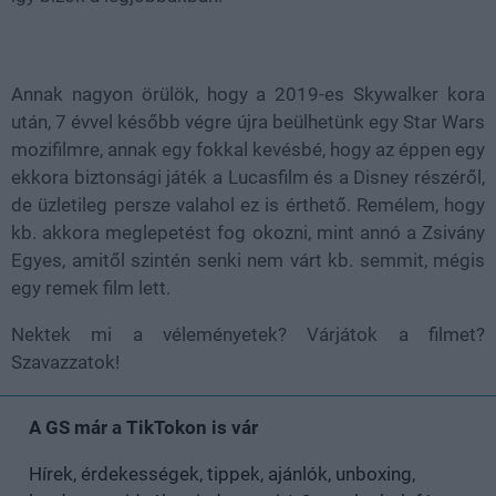
Annak nagyon örülök, hogy a 2019-es Skywalker kora
után, 7 évvel később végre újra beülhetünk egy Star Wars
mozifilmre, annak egy fokkal kevésbé, hogy az éppen egy
ekkora biztonsági játék a Lucasfilm és a Disney részéről,
de üzletileg persze valahol ez is érthető. Remélem, hogy
kb. akkora meglepetést fog okozni, mint annó a Zsivány
Egyes, amitől szintén senki nem várt kb. semmit, mégis
egy remek film lett.
Nektek mi a véleményetek? Várjátok a filmet?
Szavazzatok!
A GS már a TikTokon is vár
Hírek, érdekességek, tippek, ajánlók, unboxing,