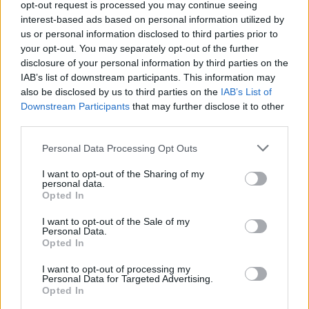
opt-out request is processed you may continue seeing
interest-based ads based on personal information utilized by
us or personal information disclosed to third parties prior to
your opt-out. You may separately opt-out of the further
disclosure of your personal information by third parties on the
IAB’s list of downstream participants. This information may
also be disclosed by us to third parties on the
IAB’s List of
Downstream Participants
that may further disclose it to other
third parties.
Hozzászólások
Please note that this website/app uses one or more Google
Personal Data Processing Opt Outs
services and may gather and store information including but
not limited to your visit or usage behaviour. You may click to
I want to opt-out of the Sharing of my
personal data.
Túl gyorsan gazdagodnak a
grant or deny consent to Google and its third-party tags to
Opted In
use your data for below specified purposes in below Google
Marathon játékosai, a Bungie
consent section.
I want to opt-out of the Sale of my
Personal Data.
Opted In
már visszavágna a lootból
I want to opt-out of processing my
Personal Data for Targeted Advertising.
Csirke
|
2026 június 25. 09:43
Opted In