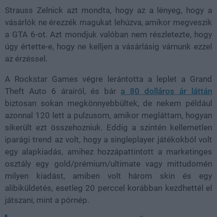
Strauss Zelnick azt mondta, hogy az a lényeg, hogy a
vásárlók ne érezzék magukat lehúzva, amikor megveszik
a GTA 6-ot. Azt mondjuk valóban nem részletezte, hogy
úgy értette-e, hogy ne kelljen a vásárlásig várnunk ezzel
az érzéssel.
A Rockstar Games végre lerántotta a leplet a Grand
Theft Auto 6 árairól, és bár
a 80 dolláros ár láttán
biztosan sokan megkönnyebbültek, de nekem például
azonnal 120 lett a pulzusom, amikor megláttam, hogyan
sikerült ezt összehozniuk. Eddig a szintén kellemetlen
iparági trend az volt, hogy a singleplayer játékokból volt
egy alapkiadás, amihez hozzápattintott a marketinges
osztály egy gold/prémium/ultimate vagy mittudomén
milyen kiadást, amiben volt három skin és egy
alibiküldetés, esetleg 20 perccel korábban kezdhettél el
játszani, mint a pórnép.