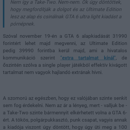
Nem így a Take-Two. Nem-nem. Ők úgy döntöttek,
hogy megfordítják a dolgot és az Ultimate Edition
lesz az alap és csinálnak GTA 6 ultra light kiadást a
pórnépnek.
Szóval november 19-én a GTA 6 alapkiadását
31990
forintért lehet majd megvenni, az
Ultimate Edition
pedig
39990 forintba kerül majd, ami a hivatalos
kommunikáció szerint
"
extra tartalmat kínál"
, de
őszintén szólva a single player játékból effektív kivágott
tartalmat nem vagyok hajlandó extrának hívni.
A szomorú az egészben, hogy ez valójában szinte senkit
sem fog érdekelni. Nem az ár a lényeg, mert - valljuk be -
a Take-Two szinte bármennyit elkérhetett volna a GTA 6-
ért. A tökös, polgárpukkasztó, punk csapat, vagyis annak
a kiadója viszont úgy döntött, hogy úgy üti meg a 100