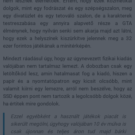
nem lesznek elérhetőek. Értem, hogy ezek kozmetikai
dolgok, mint egy fodrászat és egy szépségszalon, meg
egy divatüzlet és egy tetováló szalon, de a karakterek
testreszabása egy annyira alapvető része a GTA
élménynek, hogy nyilván senki sem akarja majd azt látni,
hogy ezek a helyszínek kiszürkítve jelennek meg a 32
ezer forintos játékának a minitérképén.
Mindezt ráadásul úgy, hogy az úgynevezett fizikai kiadás
valójában nem tartalmaz lemezt. A dobozban csak egy
letöltőkód lesz, amin hatalmasat fog a kiadó, hiszen a
papír és a nyomtatópatron egy kicsit olcsóbb, mint
valamit kiírni egy lemezre, arról nem beszélve, hogy az
SSD éppen pont nem tartozik a legolcsóbb dolgok közé,
ha értitek mire gondolok.
Ezzel egyébként a használt játékok piacát is
sikerült megölni, úgyhogy valójában 10 év múlva is
csak újonnan és teljes áron tud majd bárki