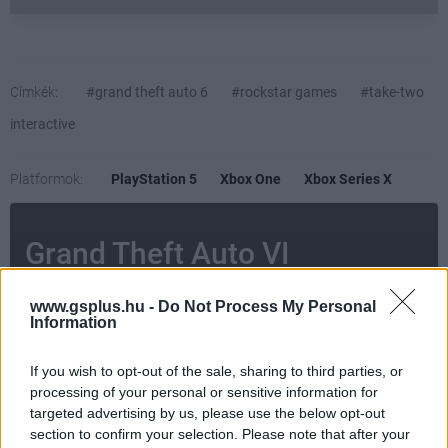
Címkék:
#grand theft auto 6
#rockstar games
#take-two
interactive
Platformok:
PlayStation 5
Xbox One
Xbox Series X
Grand Theft Auto VI
AMI TETSZETT
www.gsplus.hu -
Do Not Process My Personal
Information
AMI NEM TETSZETT
If you wish to opt-out of the sale, sharing to third parties, or
processing of your personal or sensitive information for
targeted advertising by us, please use the below opt-out
section to confirm your selection. Please note that after your