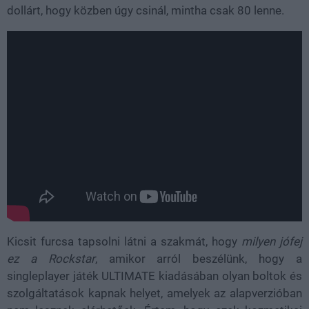
dollárt, hogy közben úgy csinál, mintha csak 80 lenne.
Kicsit furcsa tapsolni látni a szakmát, hogy
milyen jófej
ez a Rockstar
, amikor arról beszélünk, hogy a
singleplayer játék ULTIMATE kiadásában olyan boltok és
szolgáltatások kapnak helyet, amelyek az alapverzióban