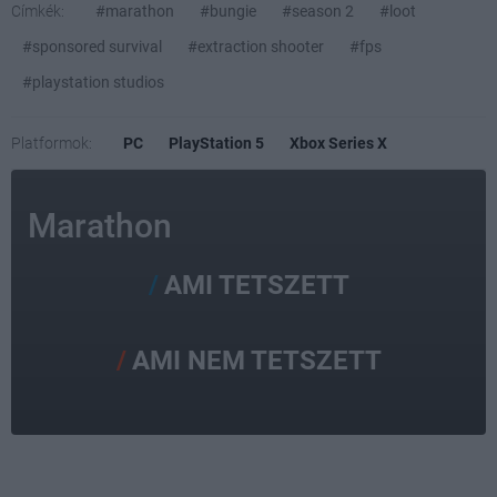
Címkék:
#marathon
#bungie
#season 2
#loot
#sponsored survival
#extraction shooter
#fps
#playstation studios
Platformok:
PC
PlayStation 5
Xbox Series X
Marathon
AMI TETSZETT
AMI NEM TETSZETT