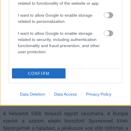
alatt elérték. A fejlesztők eredetileg gyorsítani akarták a
related to functionality of the website or app.
fejlődést, mert az első szezon túl lassúnak és
I want to allow Google to enable storage
büntetőnek érződött, de a mostani állapot szerintük már
related to personalization.
túl messzire ment.
I want to allow Google to enable storage
related to security, including authentication
functionality and fraud prevention, and other
user protection.
CONFIRM
Data Deletion
Data Access
Privacy Policy
A helyzetet több tényező együtt okozhatta. A Bungie
szerint a szezon elején kiosztott Sponsored Kitek
felpörgették a haladást, a játékosok sok időt töltöttek a