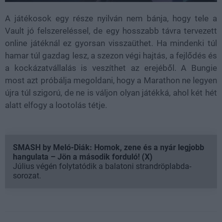
A játékosok egy része nyilván nem bánja, hogy tele a
Vault jó felszereléssel, de egy hosszabb távra tervezett
online játéknál ez gyorsan visszaüthet. Ha mindenki túl
hamar túl gazdag lesz, a szezon végi hajtás, a fejlődés és
a kockázatvállalás is veszíthet az erejéből. A Bungie
most azt próbálja megoldani, hogy a Marathon ne legyen
újra túl szigorú, de ne is váljon olyan játékká, ahol két hét
alatt elfogy a lootolás tétje.
SMASH by Meló-Diák: Homok, zene és a nyár legjobb
hangulata – Jön a második forduló! (X)
Július végén folytatódik a balatoni strandröplabda-
sorozat.