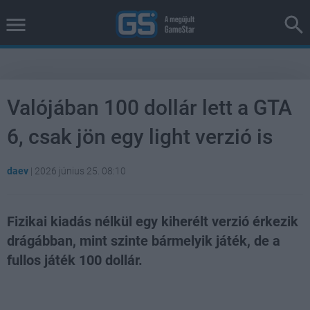
Valójában 100 dollár lett a GTA
6, csak jön egy light verzió is
daev
|
2026 június 25. 08:10
Fizikai kiadás nélkül egy kiherélt verzió érkezik
drágábban, mint szinte bármelyik játék, de a
fullos játék 100 dollár.
Loaded
:
Unmute
38.26%