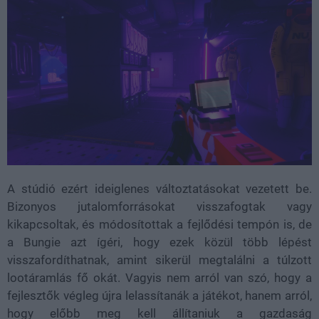
A stúdió ezért ideiglenes változtatásokat vezetett be.
Bizonyos jutalomforrásokat visszafogtak vagy
kikapcsoltak, és módosítottak a fejlődési tempón is, de
a Bungie azt ígéri, hogy ezek közül több lépést
visszafordíthatnak, amint sikerül megtalálni a túlzott
lootáramlás fő okát. Vagyis nem arról van szó, hogy a
fejlesztők végleg újra lelassítanák a játékot, hanem arról,
hogy előbb meg kell állítaniuk a gazdaság