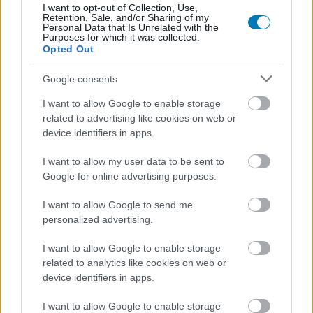
I want to opt-out of Collection, Use,
Retention, Sale, and/or Sharing of my
A 2. szezonban két hét alatt összejött annyi
Personal Data that Is Unrelated with the
Purposes for which it was collected.
vagyon, mint korábban három hónap alatt.
Opted Out
Loaded
:
Unmute
Google consents
21.86%
I want to allow Google to enable storage
A Marathon 2. szezonja sok szempontból jó irányba
related to advertising like cookies on web or
indult a Bungie számára, de a fejlesztők most egy
device identifiers in apps.
váratlan problémával szembesültek: a játékosok túl
gyorsan jutnak túl sok jó felszereléshez. A stúdió szerint
I want to allow my user data to be sent to
Google for online advertising purposes.
a Vaultok már most sokkal gyorsabban telnek meg, mint
azt tervezték, és a játékon belüli gazdaság tempója
I want to allow Google to send me
egészségtelen irányba mozdult el. A Bungie saját adatai
personalized advertising.
alapján a 2. szezon második hetében a játékosok
I want to allow Google to enable storage
átlagos vagyona már ott tart, ahol az első szezonban
related to analytics like cookies on web or
csak a 11-12. hét környékén járt. Ez lényegében azt
device identifiers in apps.
jelenti, hogy a korábban hónapok alatt összegyűjtött
felszerelés- és pénzmennyiséget most sokan két hét
I want to allow Google to enable storage