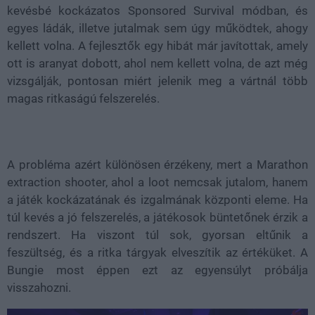
kevésbé kockázatos Sponsored Survival módban, és
egyes ládák, illetve jutalmak sem úgy működtek, ahogy
kellett volna. A fejlesztők egy hibát már javítottak, amely
ott is aranyat dobott, ahol nem kellett volna, de azt még
vizsgálják, pontosan miért jelenik meg a vártnál több
magas ritkaságú felszerelés.
A probléma azért különösen érzékeny, mert a Marathon
extraction shooter, ahol a loot nemcsak jutalom, hanem
a játék kockázatának és izgalmának központi eleme. Ha
túl kevés a jó felszerelés, a játékosok büntetőnek érzik a
rendszert. Ha viszont túl sok, gyorsan eltűnik a
feszültség, és a ritka tárgyak elveszítik az értéküket. A
Bungie most éppen ezt az egyensúlyt próbálja
visszahozni.