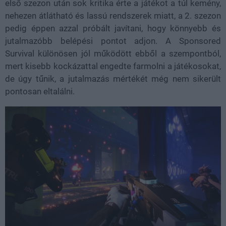
első szezon után sok kritika érte a játékot a túl kemény,
nehezen átlátható és lassú rendszerek miatt, a 2. szezon
pedig éppen azzal próbált javítani, hogy könnyebb és
jutalmazóbb belépési pontot adjon. A Sponsored
Survival különösen jól működött ebből a szempontból,
mert kisebb kockázattal engedte farmolni a játékosokat,
de úgy tűnik, a jutalmazás mértékét még nem sikerült
pontosan eltalálni.