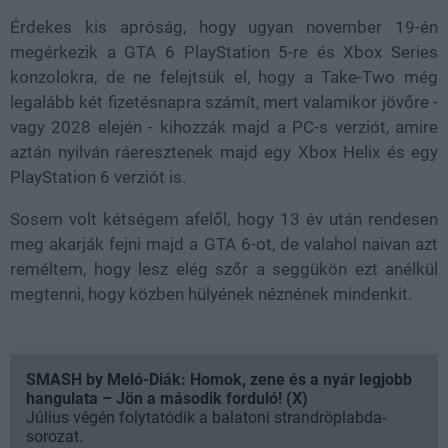
Érdekes kis apróság, hogy ugyan november 19-én
megérkezik a GTA 6 PlayStation 5-re és Xbox Series
konzolokra, de ne felejtsük el, hogy a Take-Two még
legalább két fizetésnapra számít, mert valamikor jövőre -
vagy 2028 elején - kihozzák majd a PC-s verziót, amire
aztán nyilván ráeresztenek majd egy Xbox Helix és egy
PlayStation 6 verziót is.
Sosem volt kétségem afelől, hogy 13 év után rendesen
meg akarják fejni majd a GTA 6-ot, de valahol naivan azt
reméltem, hogy lesz elég szőr a seggükön ezt anélkül
megtenni, hogy közben hülyének néznének mindenkit.
SMASH by Meló-Diák: Homok, zene és a nyár legjobb
hangulata – Jön a második forduló! (X)
Július végén folytatódik a balatoni strandröplabda-
sorozat.