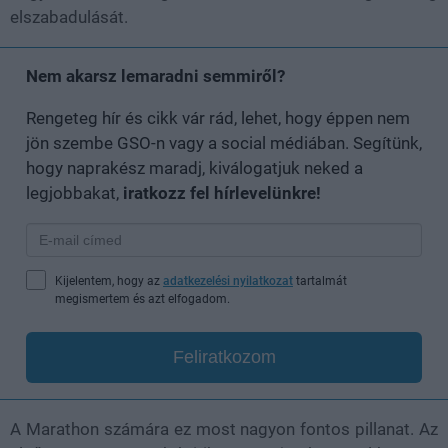
elszabadulását.
Nem akarsz lemaradni semmiről?
Rengeteg hír és cikk vár rád, lehet, hogy éppen nem
jön szembe GSO-n vagy a social médiában. Segítünk,
hogy naprakész maradj, kiválogatjuk neked a
legjobbakat,
iratkozz fel hírlevelünkre!
Kijelentem, hogy az
adatkezelési nyilatkozat
tartalmát
megismertem és azt elfogadom.
Feliratkozom
A Marathon számára ez most nagyon fontos pillanat. Az