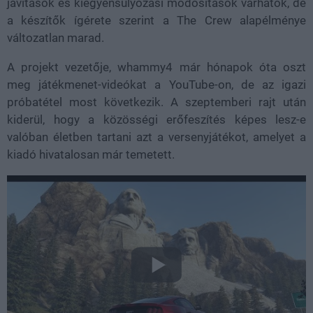
javítások és kiegyensúlyozási módosítások várhatók, de
a készítők ígérete szerint a The Crew alapélménye
változatlan marad.
A projekt vezetője, whammy4 már hónapok óta oszt
meg játékmenet-videókat a YouTube-on, de az igazi
próbatétel most következik. A szeptemberi rajt után
kiderül, hogy a közösségi erőfeszítés képes lesz-e
valóban életben tartani azt a versenyjátékot, amelyet a
kiadó hivatalosan már temetett.