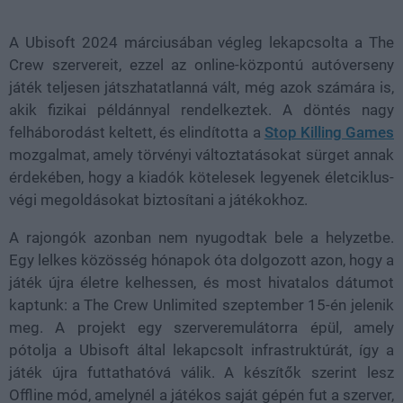
100.00%
A Ubisoft 2024 márciusában végleg lekapcsolta a The
Crew szervereit, ezzel az online-központú autóverseny
játék teljesen játszhatatlanná vált, még azok számára is,
akik fizikai példánnyal rendelkeztek. A döntés nagy
felháborodást keltett, és elindította a
Stop Killing Games
mozgalmat, amely törvényi változtatásokat sürget annak
érdekében, hogy a kiadók kötelesek legyenek életciklus-
végi megoldásokat biztosítani a játékokhoz.
A rajongók azonban nem nyugodtak bele a helyzetbe.
Egy lelkes közösség hónapok óta dolgozott azon, hogy a
játék újra életre kelhessen, és most hivatalos dátumot
kaptunk: a The Crew Unlimited szeptember 15-én jelenik
meg. A projekt egy szerveremulátorra épül, amely
pótolja a Ubisoft által lekapcsolt infrastruktúrát, így a
játék újra futtathatóvá válik. A készítők szerint lesz
Offline mód, amelynél a játékos saját gépén fut a szerver,