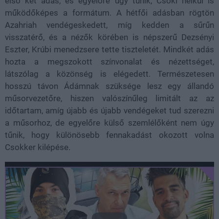
első két adás, és egyelőre úgy tűnik, Csoki nélkül is
működőképes a formátum. A hétfői adásban rögtön
Azahriah vendégeskedett, míg kedden a sűrűn
visszatérő, és a nézők körében is népszerű Dezsényi
Eszter, Krúbi menedzsere tette tiszteletét. Mindkét adás
hozta a megszokott színvonalat és nézettséget,
látszólag a közönség is elégedett. Természetesen
hosszú távon Ádámnak szüksége lesz egy állandó
műsorvezetőre, hiszen valószínűleg limitált az az
időtartam, amíg újabb és újabb vendégeket tud szerezni
a műsorhoz, de egyelőre külső szemlélőként nem úgy
tűnik, hogy különösebb fennakadást okozott volna
Csokker kilépése.