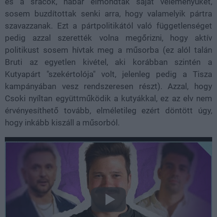
és a srácok, habár elmondták saját véleményüket,
sosem buzdítottak senki arra, hogy valamelyik pártra
szavazzanak. Ezt a pártpolitikától való függetlenséget
pedig azzal szerették volna megőrizni, hogy aktív
politikust sosem hívtak meg a műsorba (ez alól talán
Bruti az egyetlen kivétel, aki korábban szintén a
Kutyapárt "szekértolója" volt, jelenleg pedig a Tisza
kampányában vesz rendszeresen részt). Azzal, hogy
Csoki nyíltan együttműködik a kutyákkal, ez az elv nem
érvényesíthető tovább, elméletileg ezért döntött úgy,
hogy inkább kiszáll a műsorból.