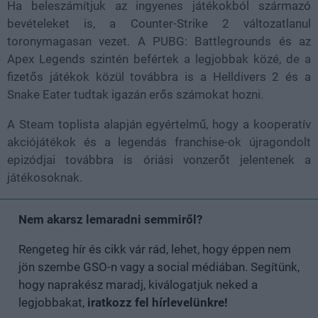
Ha beleszámítjuk az ingyenes játékokból származó
bevételeket is, a Counter-Strike 2 változatlanul
toronymagasan vezet. A PUBG: Battlegrounds és az
Apex Legends szintén befértek a legjobbak közé, de a
fizetős játékok közül továbbra is a Helldivers 2 és a
Snake Eater tudtak igazán erős számokat hozni.
A Steam toplista alapján egyértelmű, hogy a kooperatív
akciójátékok és a legendás franchise-ok újragondolt
epizódjai továbbra is óriási vonzerőt jelentenek a
játékosoknak.
Nem akarsz lemaradni semmiről?
Rengeteg hír és cikk vár rád, lehet, hogy éppen nem
jön szembe GSO-n vagy a social médiában. Segítünk,
hogy naprakész maradj, kiválogatjuk neked a
legjobbakat,
iratkozz fel hírlevelünkre!