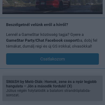
Beszélgetnél velünk erről a hírről?
Lennél a GameStar közösség tagja? Gyere a
GameStar Party/Chat Facebook csoport
ba, dobj fel
témákat, dumálj régi és új GS írókkal, olvasókkal!
Csatlakozom
SMASH by Meló-Diák: Homok, zene és a nyár legjobb
hangulata – Jön a második forduló! (X)
Július végén folytatódik a balatoni strandröplabda-
sorozat.