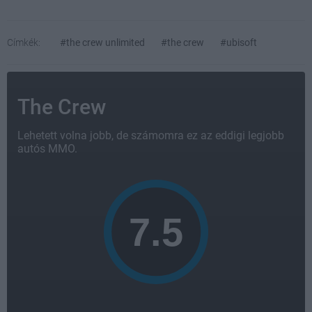
Címkék:
#the crew unlimited
#the crew
#ubisoft
The Crew
Lehetett volna jobb, de számomra ez az eddigi legjobb
autós MMO.