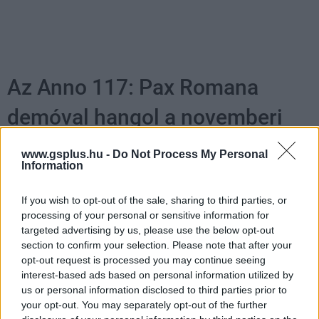
Az Anno 117: Pax Romana
demóval hangol a novemberi
rajtra
www.gsplus.hu -
Do Not Process My Personal
Information
Csirke
|
2025 szeptember 3. 06:01
If you wish to opt-out of the sale, sharing to third parties, or
processing of your personal or sensitive information for
targeted advertising by us, please use the below opt-out
A stratégiai építkezős játék kipróbálható PC-n,
section to confirm your selection. Please note that after your
de csak két hétig.
opt-out request is processed you may continue seeing
interest-based ads based on personal information utilized by
Loaded
:
Unmute
81.69%
us or personal information disclosed to third parties prior to
your opt-out. You may separately opt-out of the further