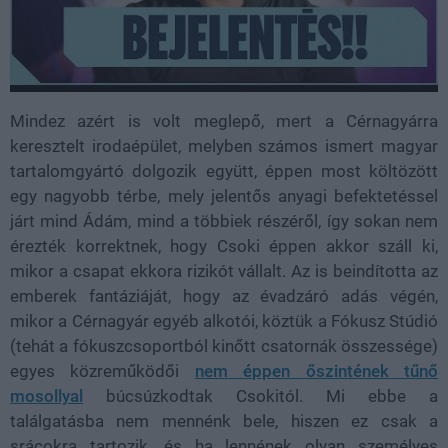
Mindez azért is volt meglepő, mert a Cérnagyárra
keresztelt irodaépület, melyben számos ismert magyar
tartalomgyártó dolgozik együtt, éppen most költözött
egy nagyobb térbe, mely jelentős anyagi befektetéssel
járt mind Ádám, mind a többiek részéről, így sokan nem
érezték korrektnek, hogy Csoki éppen akkor száll ki,
mikor a csapat ekkora rizikót vállalt. Az is beindította az
emberek fantáziáját, hogy az évadzáró adás végén,
mikor a Cérnagyár egyéb alkotói, köztük a Fókusz Stúdió
(tehát a fókuszcsoportból kinőtt csatornák összessége)
egyes közreműködői
nem éppen őszintének tűnő
mosollyal
búcsúzkodtak Csokitól. Mi ebbe a
találgatásba nem mennénk bele, hiszen ez csak a
srácokra tartozik, és ha lennének olyan személyes