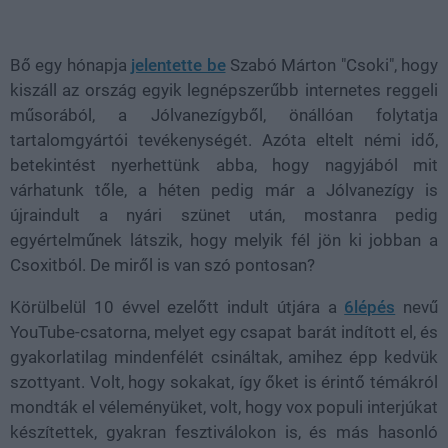
Loaded
:
Unmute
81.69%
Bő egy hónapja
jelentette be
Szabó Márton "Csoki", hogy
kiszáll az ország egyik legnépszerűbb internetes reggeli
műsorából, a Jólvanezígyből, önállóan folytatja
tartalomgyártói tevékenységét. Azóta eltelt némi idő,
betekintést nyerhettünk abba, hogy nagyjából mit
várhatunk tőle, a héten pedig már a Jólvanezígy is
újraindult a nyári szünet után, mostanra pedig
egyértelműnek látszik, hogy melyik fél jön ki jobban a
Csoxitból. De miről is van szó pontosan?
Körülbelül 10 évvel ezelőtt indult útjára a
6lépés
nevű
YouTube-csatorna, melyet egy csapat barát indított el, és
gyakorlatilag mindenfélét csináltak, amihez épp kedvük
szottyant. Volt, hogy sokakat, így őket is érintő témákról
mondták el véleményüket, volt, hogy vox populi interjúkat
készítettek, gyakran fesztiválokon is, és más hasonló