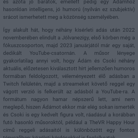
és azóta jó barátok, emellett pedig egy Ádámhoz
hasonlóan intelligens, jó humorú (nyilván ez szubjektív)
srácot ismerhetett meg a közönség személyében.
Így alakult hát, hogy néhány kísérleti adás után 2022
novemberében elindult a Jólvanezígy, első körben még a
fókuszcsoporton, majd 2023 januárjától már egy saját,
dedikált YouTube-csatornán. A műsor lényege
gyakorlatilag annyi volt, hogy Ádám és Csoki néhány
aktuális, előzetesen kiválasztott hírt jellemzően humoros
formában feldolgozott, véleményezett élő adásban a
Twitch felületén, majd a streameket követő reggel egy
vágott verzió is felkerült az adásból a YouTube-ra. A
formátum nagyon hamar népszerű lett, ami nem
meglepő, hiszen Ádámot ekkor már elég sokan ismerték
és Csoki is egy kedvelt figura volt, ráadásul a korábban
futó hasonló műsoroktól, például a TheVR Happy Hour
című reggeli adásaitól is különbözött egy fontos
tényezőben: közéleti kérdésekkel is foglalkoztak.