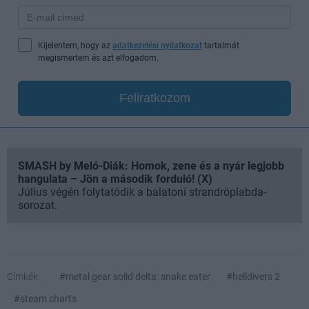
Kijelentem, hogy az
adatkezelési nyilatkozat
tartalmát
megismertem és azt elfogadom.
Feliratkozom
SMASH by Meló-Diák: Homok, zene és a nyár legjobb
hangulata – Jön a második forduló! (X)
Július végén folytatódik a balatoni strandröplabda-
sorozat.
Címkék:
#metal gear solid delta: snake eater
#helldivers 2
#steam charts