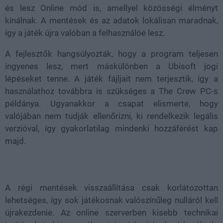
és lesz Online mód is, amellyel közösségi élményt
kínálnak. A mentések és az adatok lokálisan maradnak,
így a játék újra valóban a felhasználóé lesz.
A fejlesztők hangsúlyozták, hogy a program teljesen
ingyenes lesz, mert máskülönben a Ubisoft jogi
lépéseket tenne. A játék fájljait nem terjesztik, így a
használathoz továbbra is szükséges a The Crew PC-s
példánya. Ugyanakkor a csapat elismerte, hogy
valójában nem tudják ellenőrizni, ki rendelkezik legális
verzióval, így gyakorlatilag mindenki hozzáférést kap
majd.
A régi mentések visszaállítása csak korlátozottan
lehetséges, így sok játékosnak valószínűleg nulláról kell
újrakezdenie. Az online szerverben kisebb technikai