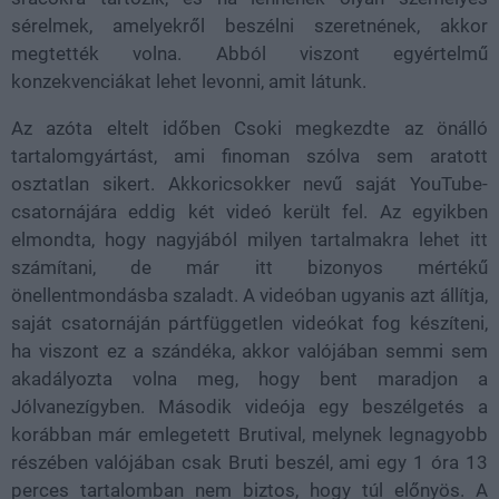
sérelmek, amelyekről beszélni szeretnének, akkor
megtették volna. Abból viszont egyértelmű
konzekvenciákat lehet levonni, amit látunk.
Az azóta eltelt időben Csoki megkezdte az önálló
tartalomgyártást, ami finoman szólva sem aratott
osztatlan sikert. Akkoricsokker nevű saját YouTube-
csatornájára eddig két videó került fel. Az egyikben
elmondta, hogy nagyjából milyen tartalmakra lehet itt
számítani, de már itt bizonyos mértékű
önellentmondásba szaladt. A videóban ugyanis azt állítja,
saját csatornáján pártfüggetlen videókat fog készíteni,
ha viszont ez a szándéka, akkor valójában semmi sem
akadályozta volna meg, hogy bent maradjon a
Jólvanezígyben. Második videója egy beszélgetés a
korábban már emlegetett Brutival, melynek legnagyobb
részében valójában csak Bruti beszél, ami egy 1 óra 13
perces tartalomban nem biztos, hogy túl előnyös. A