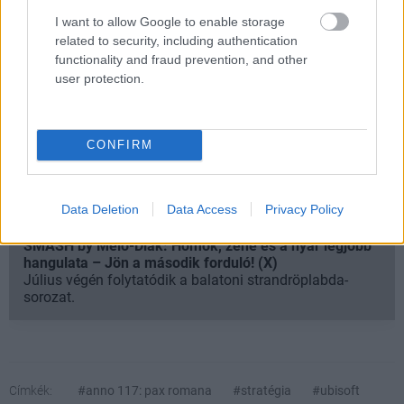
legjobbakat,
iratkozz fel hírlevelünkre!
I want to allow Google to enable storage
related to security, including authentication
functionality and fraud prevention, and other
user protection.
Kijelentem, hogy az
adatkezelési nyilatkozat
tartalmát
megismertem és azt elfogadom.
CONFIRM
Feliratkozom
Data Deletion
Data Access
Privacy Policy
SMASH by Meló-Diák: Homok, zene és a nyár legjobb
hangulata – Jön a második forduló! (X)
Július végén folytatódik a balatoni strandröplabda-
sorozat.
Címkék:
#anno 117: pax romana
#stratégia
#ubisoft