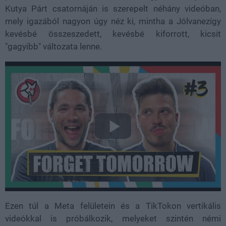
Kutya Párt csatornáján is szerepelt néhány videóban,
mely igazából nagyon úgy néz ki, mintha a Jólvanezígy
kevésbé összeszedett, kevésbé kiforrott, kicsit
"gagyibb" változata lenne.
Ezen túl a Meta felületein és a TikTokon vertikális
videókkal is próbálkozik, melyeket szintén némi