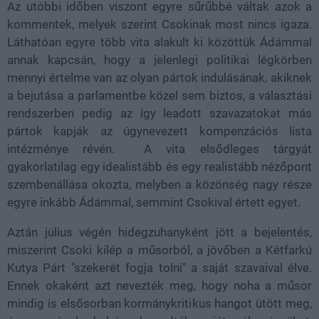
Az utóbbi időben viszont egyre sűrűbbé váltak azok a
kommentek, melyek szerint Csokinak most nincs igaza.
Láthatóan egyre több vita alakult ki közöttük Ádámmal
annak kapcsán, hogy a jelenlegi politikai légkörben
mennyi értelme van az olyan pártok indulásának, akiknek
a bejutása a parlamentbe közel sem biztos, a választási
rendszerben pedig az így leadott szavazatokat más
pártok kapják az úgynevezett kompenzációs lista
intézménye révén. A vita elsődleges tárgyát
gyakorlatilag egy idealistább és egy realistább nézőpont
szembenállása okozta, melyben a közönség nagy része
egyre inkább Ádámmal, semmint Csokival értett egyet.
Aztán július végén hidegzuhanyként jött a bejelentés,
miszerint Csoki kilép a műsorból, a jövőben a Kétfarkú
Kutya Párt "szekerét fogja tolni" a saját szavaival élve.
Ennek okaként azt nevezték meg, hogy noha a műsor
mindig is elsősorban kormánykritikus hangot ütött meg,