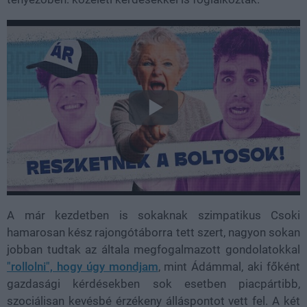
A már kezdetben is sokaknak szimpatikus Csoki
hamarosan kész rajongótáborra tett szert, nagyon sokan
jobban tudtak az általa megfogalmazott gondolatokkal
"rollolni", hogy úgy mondjam
, mint Ádámmal, aki főként
gazdasági kérdésekben sok esetben piacpártibb,
szociálisan kevésbé érzékeny álláspontot vett fel. A két