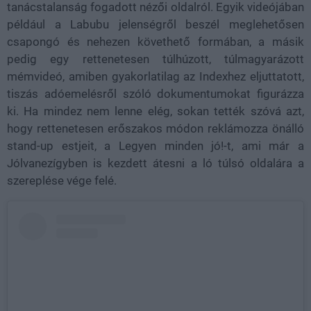
tanácstalanság fogadott nézői oldalról. Egyik videójában
például a Labubu jelenségről beszél meglehetősen
csapongó és nehezen követhető formában, a másik
pedig egy rettenetesen túlhúzott, túlmagyarázott
mémvideó, amiben gyakorlatilag az Indexhez eljuttatott,
tiszás adóemelésről szóló dokumentumokat figurázza
ki. Ha mindez nem lenne elég, sokan tették szóvá azt,
hogy rettenetesen erőszakos módon reklámozza önálló
stand-up estjeit, a Legyen minden jó!-t, ami már a
Jólvanezígyben is kezdett átesni a ló túlsó oldalára a
szereplése vége felé.