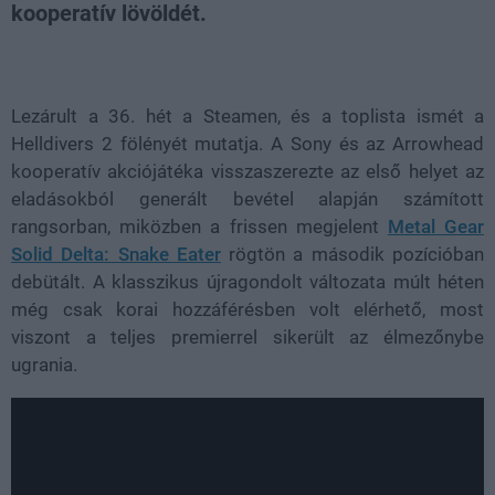
kooperatív lövöldét.
Loaded
:
Unmute
81.99%
Lezárult a 36. hét a Steamen, és a toplista ismét a
Helldivers 2 fölényét mutatja. A Sony és az Arrowhead
kooperatív akciójátéka visszaszerezte az első helyet az
eladásokból generált bevétel alapján számított
rangsorban, miközben a frissen megjelent
Metal Gear
Solid Delta: Snake Eater
rögtön a második pozícióban
debütált. A klasszikus újragondolt változata múlt héten
még csak korai hozzáférésben volt elérhető, most
viszont a teljes premierrel sikerült az élmezőnybe
ugrania.