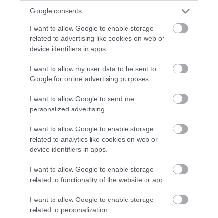
megismerjék a sorozat legújabb része által kínált
Google consents
újdonságokat, miközben felkészülhetnek a teljes
I want to allow Google to enable storage
változat megjelenésére. Az Anno-széria mindig is arról
related to advertising like cookies on web or
volt híres, hogy aprólékosan kidolgozott gazdasági
device identifiers in apps.
rendszereket és monumentális városépítést kínál, a Pax
Romana pedig a római világ nagyságát és kihívásait
I want to allow my user data to be sent to
Google for online advertising purposes.
állítja a középpontba.
I want to allow Google to send me
Akik pedig már most biztosítani szeretnék helyüket a
personalized advertising.
császárság újjáépítésében, azok előrendeléssel
szerezhetik meg a játék kulcsát, de akár érdemes várni a
I want to allow Google to enable storage
megjelenés környékén felbukkanó akciókra is.
related to analytics like cookies on web or
device identifiers in apps.
Nem akarsz lemaradni semmiről?
I want to allow Google to enable storage
related to functionality of the website or app.
Rengeteg hír és cikk vár rád, lehet, hogy éppen nem
jön szembe GSO-n vagy a social médiában. Segítünk,
I want to allow Google to enable storage
related to personalization.
hogy naprakész maradj, kiválogatjuk neked a