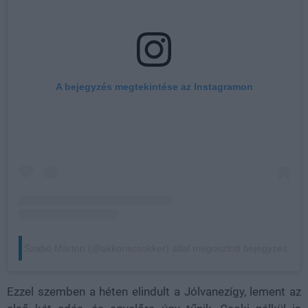
A bejegyzés megtekintése az Instagramon
Szabó Márton (@akkoriscsokker) által megosztott bejegyzés
Ezzel szemben a héten elindult a Jólvanezígy, lement az