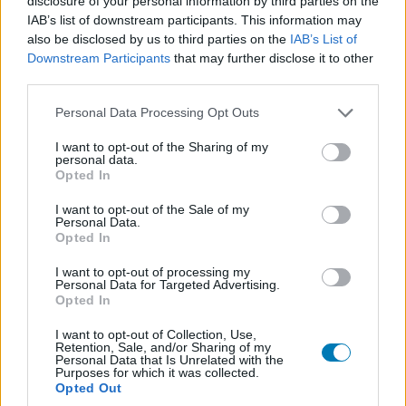
Az Ubisoft Mainz készülő városépítős stratégiája, az
disclosure of your personal information by third parties on the
IAB’s list of downstream participants. This information may
Anno 117: Pax Romana november 13-án jelenik meg PC-
also be disclosed by us to third parties on the
IAB’s List of
re, PlayStation 5-re és Xbox Series X|S-re, de a rajt előtt a
Downstream Participants
that may further disclose it to other
játékosok most belekóstolhatnak, mit tartogat a Római
third parties.
Birodalom békéjére épülő új epizód.
A Steamen már
Please note that this website/app uses one or more Google
Personal Data Processing Opt Outs
tölthető a demó,
amely szeptember 16-ig marad
services and may gather and store information including but
elérhető, viszont több korlátozással érkezik.
not limited to your visit or usage behaviour. You may click to
I want to opt-out of the Sharing of my
personal data.
grant or deny consent to Google and its third-party tags to
Egy mentés legfeljebb egy órán keresztül játszható, de
Opted In
use your data for below specified purposes in below Google
ebből bármennyit indíthatunk, így a lehetőségek száma
consent section.
I want to opt-out of the Sale of my
gyakorlatilag végtelen. A demó a Sandbox mód egy
Personal Data.
Opted In
szeletét kínálja, amelyben az első két lakossági szint
érhető el, kizárólag egyjátékos módban. Fontos azonban,
I want to opt-out of processing my
Personal Data for Targeted Advertising.
hogy az itt elért eredmények nem vihetők tovább a teljes
Opted In
verzióba.
I want to opt-out of Collection, Use,
Retention, Sale, and/or Sharing of my
Personal Data that Is Unrelated with the
Purposes for which it was collected.
Opted Out
A rövid betekintő így is alkalmas arra, hogy a rajongók