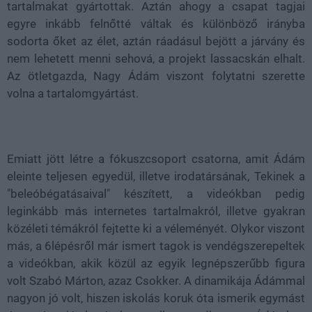
tartalmakat gyártottak. Aztán ahogy a csapat tagjai
egyre inkább felnőtté váltak és különböző irányba
sodorta őket az élet, aztán ráadásul bejött a járvány és
nem lehetett menni sehová, a projekt lassacskán elhalt.
Az ötletgazda, Nagy Ádám viszont folytatni szerette
volna a tartalomgyártást.
Emiatt jött létre a fókuszcsoport csatorna, amit Ádám
eleinte teljesen egyedül, illetve irodatársának, Tekinek a
"beleóbégatásaival" készített, a videókban pedig
leginkább más internetes tartalmakról, illetve gyakran
közéleti témákról fejtette ki a véleményét. Olykor viszont
más, a 6lépésről már ismert tagok is vendégszerepeltek
a videókban, akik közül az egyik legnépszerűbb figura
volt Szabó Márton, azaz Csokker. A dinamikája Ádámmal
nagyon jó volt, hiszen iskolás koruk óta ismerik egymást