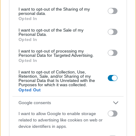
services and may gather and store information including but
forgalmazót kapott.
not limited to your visit or usage behaviour. You may click to
I want to opt-out of the Sharing of my
personal data.
grant or deny consent to Google and its third-party tags to
Opted In
Loaded
:
Unmute
use your data for below specified purposes in below Google
21.02%
consent section.
I want to opt-out of the Sale of my
Personal Data.
Szajki Péter és Szajki-Vörös Adél új filmje úgy jutott el a
Opted In
cannes-i szakmai bemutatkozásig, hogy nem a Nemzeti
I want to opt-out of processing my
Filmintézet támogatására épült. A korábban Egy nő
Personal Data for Targeted Advertising.
körvonalai munkacímen ismert alkotás végleges
Opted In
nemzetközi címe Before We Leave Tuscany, magyarul
I want to opt-out of Collection, Use,
Mielőtt elhagyjuk Toszkánát lett, a film világpiaci
Retention, Sale, and/or Sharing of my
Personal Data that Is Unrelated with the
képviseletét pedig a Los Angeles-i House of Film látja el.
Purposes for which it was collected.
A forgalmazó saját kínálatában is szerepel a film, vagyis
Opted Out
a magyar-amerikai produkció most már valóban
Google consents
nemzetközi értékesítési pályára állt. A film első szakmai
vetítését a Cannes-i Filmfesztivállal párhuzamosan zajló
I want to allow Google to enable storage
Marché du Film programjában tartják, ami fontos
related to advertising like cookies on web or
device identifiers in apps.
különbség, mivel ez nem fesztiválverseny, hanem a
nemzetközi filmipar egyik legjelentősebb piaca, ahol