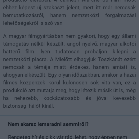
ehhez képest új szakaszt jelent, mert itt már nemcsak
bemutatkozásról, hanem nemzetközi forgalmazási
lehetőségekről is szó van.
A magyar filmgyártásban nem gyakori, hogy egy állami
támogatás nélkül készült, angol nyelvű, magyar alkotói
hátterű film ilyen tudatosan próbáljon kilépni a
nemzetközi piacra. A Mielőtt elhagyjuk Toszkánát ezért
nemcsak a témája miatt érdekes, hanem amiatt is,
ahogyan elkészült. Egy olyan időszakban, amikor a hazai
filmes közpénzek körül különösen sok vita van, ez a
produkció azt mutatja meg, hogy létezik másik út is, még
ha nehezebb, kockázatosabb és jóval kevesebb
biztonsági hálót kínál.
Nem akarsz lemaradni semmiről?
Rengeteg hír és cikk vár rád, lehet, hogy éppen nem