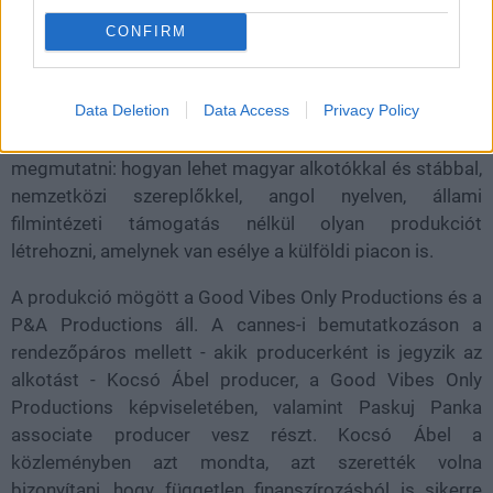
független forrásból, piaci alapon, befektetők és barátok
segítségével készült el. Ez most nem mellékes gyártási
CONFIRM
adat, hanem a történet lényege. Miközben a magyar
filmgyártásról szóló közbeszédben rendszeresen az
Data Deletion
Data Access
Privacy Policy
állami támogatások, a pályázati döntések és az NFI
szerepe kerül elő, Szajkiék filmje egy másik utat próbál
megmutatni: hogyan lehet magyar alkotókkal és stábbal,
nemzetközi szereplőkkel, angol nyelven, állami
filmintézeti támogatás nélkül olyan produkciót
létrehozni, amelynek van esélye a külföldi piacon is.
A produkció mögött a Good Vibes Only Productions és a
P&A Productions áll. A cannes-i bemutatkozáson a
rendezőpáros mellett - akik producerként is jegyzik az
alkotást - Kocsó Ábel producer, a Good Vibes Only
Productions képviseletében, valamint Paskuj Panka
associate producer vesz részt. Kocsó Ábel a
közleményben azt mondta, azt szerették volna
bizonyítani, hogy független finanszírozásból is sikerre