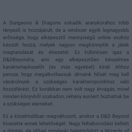
Loaded
:
Unmute
37.42%
A Dungeons & Dragons sokadik aranykorához több
tényező is hozzájárult, de a rendszer egyik legnagyobb
erőssége, hogy elképesztő mennyiségű online eszköz
készült hozzá, melyek nagyon megkönnyítik a játék
megtanulását és élvezetét. Ez különösen igaz a
D&DBeyondra, ami egy elképesztően kényelmes
karakterlapkezelőt (és más egyebet) kínál. Ahhoz
persze, hogy megalkothassuk álmaink hősét meg kell
vásárolnunk a szükséges karakteropciókhoz való
hozzáférést. Ez korábban nem volt nagy érvágás, mivel
minden könyvből szabadon, néhány euróért húzhattuk be
a szükséges elemeket.
Ez a közelmúltban megváltozott, amikor a D&D Beyond
kivezette ennek lehetőségét. Nagy felháborodást keltett
a döntés, de idővel mindenki beletörődött a Wizards of