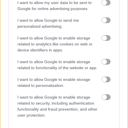
I want to allow my user data to be sent to
forgalmazók, sales agentek, producerek és vásárlók
Google for online advertising purposes.
találkoznak. Egy független magyar produkciónak ez
különösen fontos belépési pont, mert itt nem a hazai
I want to allow Google to send me
personalized advertising.
támogatási rendszer súlya, hanem a film nemzetközi
eladhatósága, témája és piaci pozíciója számít.
I want to allow Google to enable storage
related to analytics like cookies on web or
device identifiers in apps.
I want to allow Google to enable storage
related to functionality of the website or app.
I want to allow Google to enable storage
related to personalization.
I want to allow Google to enable storage
related to security, including authentication
functionality and fraud prevention, and other
user protection.
A Mielőtt elhagyjuk Toszkánát a közlemény szerint