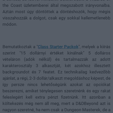
the Coast üzletemberei által megszabott irányvonalba.
Aztán most úgy döntöttek a döntéshozók, hogy mégis
visszahozzák a dolgot, csak egy sokkal kellemetlenebb
módon.
Bemutatkoztak a "
Class Starter Packok
", melyek a kiírás
szerint "15 dollárnyi értéket kínálnak" 5 dolláros
vételáron (adók nélkül) és tartalmazzák az adott
karakterosztály 3 alkasztját, két azokhoz illesztett
backgroundot és 7 featet. Ez technikailag kedvezőbb
ajánlat, a régi, 2-3 dollár/alkaszt megoldáshoz képest, de
így persze nincs lehetőségünk azokat az opciókat
beszerezni, amiket ténylegesen szeretnénk és egy rakat
feleslegért kell extra pénzt fizetnünk. Itt azonban a
költekezés még nem áll meg, mert a D&DBeyond azt is
nagyon szeretné, ha nem csak a Dungeon Masterek, de a