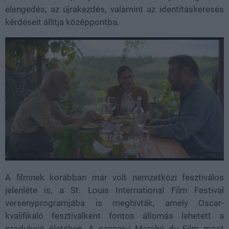
elengedés, az újrakezdés, valamint az identitáskeresés
kérdéseit állítja középpontba.
A filmnek korábban már volt nemzetközi fesztiválos
jelenléte is, a St. Louis International Film Festival
versenyprogramjába is meghívták, amely Oscar-
kvalifikáló fesztiválként fontos állomás lehetett a
produkció életében. A cannes-i Marché du Film most