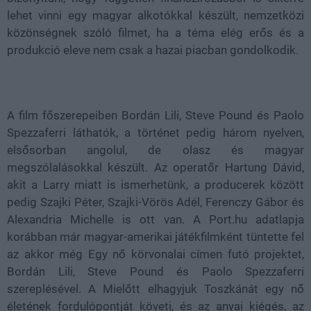
lehet vinni egy magyar alkotókkal készült, nemzetközi
közönségnek szóló filmet, ha a téma elég erős és a
produkció eleve nem csak a hazai piacban gondolkodik.
A film főszerepeiben Bordán Lili, Steve Pound és Paolo
Spezzaferri láthatók, a történet pedig három nyelven,
elsősorban angolul, de olasz és magyar
megszólalásokkal készült. Az operatőr Hartung Dávid,
akit a Larry miatt is ismerhetünk, a producerek között
pedig Szajki Péter, Szajki-Vörös Adél, Ferenczy Gábor és
Alexandria Michelle is ott van. A Port.hu adatlapja
korábban már magyar-amerikai játékfilmként tüntette fel
az akkor még Egy nő körvonalai címen futó projektet,
Bordán Lili, Steve Pound és Paolo Spezzaferri
szereplésével. A Mielőtt elhagyjuk Toszkánát egy nő
életének fordulópontját követi, és az anyai kiégés, az