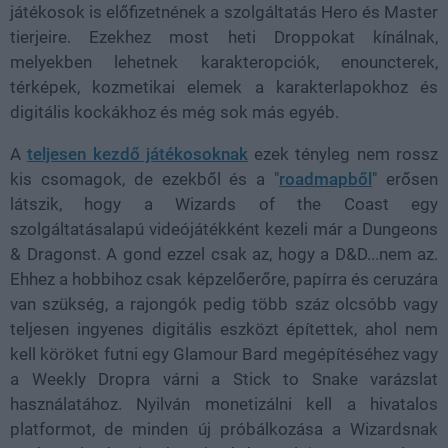
játékosok is előfizetnének a szolgáltatás Hero és Master
tierjeire. Ezekhez most heti Droppokat kínálnak,
melyekben lehetnek karakteropciók, enouncterek,
térképek, kozmetikai elemek a karakterlapokhoz és
digitális kockákhoz és még sok más egyéb.
A
teljesen kezdő játékosoknak
ezek tényleg nem rossz
kis csomagok, de ezekből és a "
roadmapből
" erősen
látszik, hogy a Wizards of the Coast egy
szolgáltatásalapú videójátékként kezeli már a Dungeons
& Dragonst. A gond ezzel csak az, hogy a D&D...nem az.
Ehhez a hobbihoz csak képzelőerőre, papírra és ceruzára
van szükség, a rajongók pedig több száz olcsóbb vagy
teljesen ingyenes digitális eszközt építettek, ahol nem
kell köröket futni egy Glamour Bard megépítéséhez vagy
a Weekly Dropra várni a Stick to Snake varázslat
használatához. Nyilván monetizálni kell a hivatalos
platformot, de minden új próbálkozása a Wizardsnak