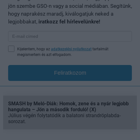
jön szembe GSO-n vagy a social médiában. Segítünk,
hogy naprakész maradj, kiválogatjuk neked a
legjobbakat,
iratkozz fel hírlevelünkre!
Kijelentem, hogy az
adatkezelési nyilatkozat
tartalmát
megismertem és azt elfogadom.
Feliratkozom
SMASH by Meló-Diák: Homok, zene és a nyár legjobb
hangulata – Jön a második forduló! (X)
Július végén folytatódik a balatoni strandröplabda-
sorozat.