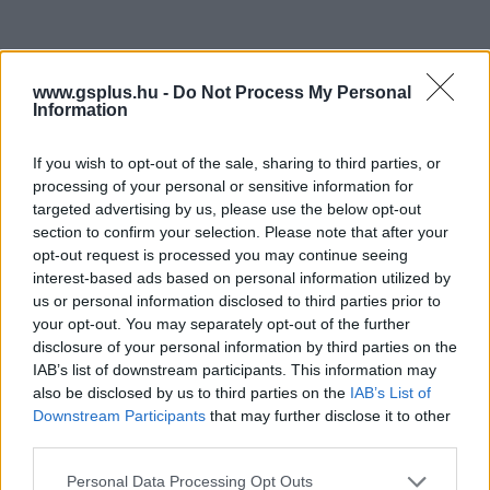
www.gsplus.hu -
Do Not Process My Personal
Information
Hozzászólások
If you wish to opt-out of the sale, sharing to third parties, or
processing of your personal or sensitive information for
targeted advertising by us, please use the below opt-out
section to confirm your selection. Please note that after your
Állami támogatás nélkül
opt-out request is processed you may continue seeing
interest-based ads based on personal information utilized by
készült magyar film tart épp
us or personal information disclosed to third parties prior to
your opt-out. You may separately opt-out of the further
Cannes-ba
disclosure of your personal information by third parties on the
IAB’s list of downstream participants. This information may
also be disclosed by us to third parties on the
IAB’s List of
Csirke
|
2026 május 7. 19:21
Downstream Participants
that may further disclose it to other
third parties.
Please note that this website/app uses one or more Google
Personal Data Processing Opt Outs
A Mielőtt elhagyjuk Toszkánát nemzetközi