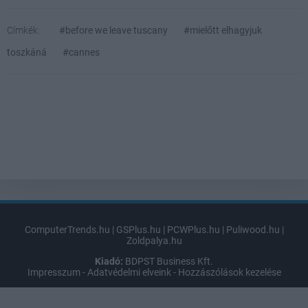
Címkék:
#before we leave tuscany
#mielőtt elhagyjuk
toszkáná
#cannes
ComputerTrends.hu
|
GSPlus.hu
|
PCWPlus.hu
|
Puliwood.hu
|
Zoldpalya.hu
Kiadó:
BDPST Business Kft.
Impresszum
-
Adatvédelmi elveink
-
Hozzászólások kezelése