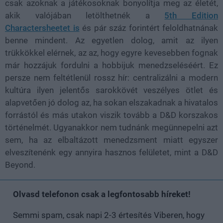
csak azoknak a játékosoknak bonyolítja meg az életét,
akik valójában letölthetnék a
5th Edition
Charactersheetet is
és pár száz forintért feloldhatnának
benne mindent. Az egyetlen dolog, amit az ilyen
trükkökkel elérnek, az az, hogy egyre kevesebben fognak
már hozzájuk fordulni a hobbijuk menedzseléséért. Ez
persze nem feltétlenül rossz hír: centralizálni a modern
kultúra ilyen jelentős sarokkövét veszélyes ötlet és
alapvetően jó dolog az, ha sokan elszakadnak a hivatalos
forrástól és más utakon viszik tovább a D&D korszakos
történelmét. Ugyanakkor nem tudnánk megünnepelni azt
sem, ha az elbaltázott menedzsment miatt egyszer
elveszítenénk egy annyira hasznos felületet, mint a D&D
Beyond.
Olvasd telefonon csak a legfontosabb híreket!
Semmi spam, csak napi 2-3 értesítés Viberen, hogy