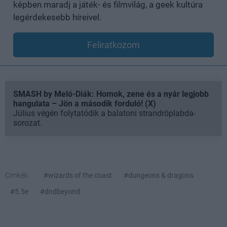
képben maradj a játék- és filmvilág, a geek kultúra
legérdekesebb híreivel.
Feliratkozom
SMASH by Meló-Diák: Homok, zene és a nyár legjobb
hangulata – Jön a második forduló! (X)
Július végén folytatódik a balatoni strandröplabda-
sorozat.
Címkék:
#wizards of the coast
#dungeons & dragons
#5.5e
#dndbeyond