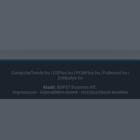
ComputerTrends.hu
|
GSPlus.hu
|
PCWPlus.hu
|
Puliwood.hu
|
Zoldpalya.hu
Kiadó:
BDPST Business Kft.
Impresszum
-
Adatvédelmi elveink
-
Hozzászólások kezelése