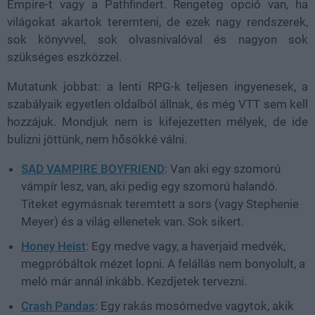
Empire-t vagy a Pathfindert. Rengeteg opció van, ha
világokat akartok teremteni, de ezek nagy rendszerek,
sok könyvvel, sok olvasnivalóval és nagyon sok
szükséges eszközzel.
Mutatunk jobbat: a lenti RPG-k teljesen ingyenesek, a
szabályaik egyetlen oldalból állnak, és még VTT sem kell
hozzájuk. Mondjuk nem is kifejezetten mélyek, de ide
bulizni jöttünk, nem hősökké válni.
SAD VAMPIRE BOYFRIEND
: Van aki egy szomorú
vámpír lesz, van, aki pedig egy szomorú halandó.
Titeket egymásnak teremtett a sors (vagy Stephenie
Meyer) és a világ ellenetek van. Sok sikert.
Honey Heist
: Egy medve vagy, a haverjaid medvék,
megpróbáltok mézet lopni. A felállás nem bonyolult, a
meló már annál inkább. Kezdjetek tervezni.
Crash Pandas
: Egy rakás mosómedve vagytok, akik