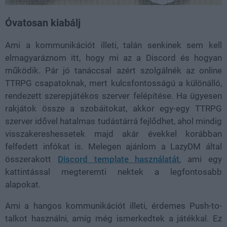
Óvatosan kiabálj
Ami a kommunikációt illeti, talán senkinek sem kell
elmagyaráznom itt, hogy mi az a Discord és hogyan
működik. Pár jó tanáccsal azért szolgálnék az online
TTRPG csapatoknak, mert kulcsfontosságú a különálló,
rendezett szerepjátékos szerver felépítése. Ha ügyesen
rakjátok össze a szobáitokat, akkor egy-egy TTRPG
szerver idővel hatalmas tudástárrá fejlődhet, ahol mindig
visszakereshessetek majd akár évekkel korábban
felfedett infókat is. Melegen ajánlom a LazyDM által
összerakott
Discord template használatát
, ami egy
kattintással megteremti nektek a legfontosabb
alapokat.
Ami a hangos kommunikációt illeti, érdemes Push-to-
talkot használni, amíg még ismerkedtek a játékkal. Ez