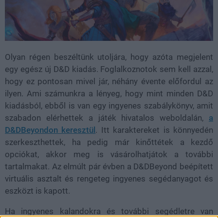
Olyan régen beszéltünk utoljára, hogy azóta megjelent
egy egész új D&D kiadás. Foglalkoznotok sem kell azzal,
hogy ez pontosan mivel jár, néhány évente előfordul az
ilyen. Ami számunkra a lényeg, hogy mint minden D&D
kiadásból, ebből is van egy ingyenes szabálykönyv, amit
szabadon elérhettek a játék hivatalos weboldalán,
a
D&DBeyondon keresztül
. Itt karaktereket is könnyedén
szerkeszthettek, ha pedig már kinőttétek a kezdő
opciókat, akkor meg is vásárolhatjátok a további
tartalmakat. Az elmúlt pár évben a D&DBeyond beépített
virtuális asztalt és rengeteg ingyenes segédanyagot és
eszközt is kapott.
Ha ingyenes kalandokra és további segédletre van