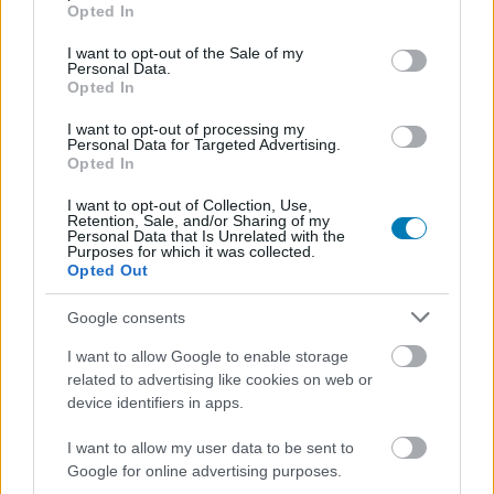
grant or deny consent to Google and its third-party tags to
Opted In
use your data for below specified purposes in below Google
consent section.
I want to opt-out of the Sale of my
Personal Data.
A Critical Role csapatának új szerepjátéka megfogott
Opted In
mindent, amit szerettünk az újhullámos D&D élményben,
I want to opt-out of processing my
és épített rá egy teljesen új megoldást. A tervezők
Personal Data for Targeted Advertising.
Opted In
inkább a történetmesélésre fektették a hangsúlyt, mint a
taktikai komplexitásra, de közben okos csavarokkal azt
I want to opt-out of Collection, Use,
Retention, Sale, and/or Sharing of my
is elérték, hogy minden ütközet pillanatok alatt halálos
Personal Data that Is Unrelated with the
vérfürdővé válhasson, és minden kockadobásnak
Purposes for which it was collected.
Opted Out
következménye lehessen.
Google consents
A játék
teljes szabálykönyve ingyenesen elérhető
,
egy
kezdő kalanddal együtt
, ami segít a hősöknek és a
I want to allow Google to enable storage
mesélőnek is hozzászoknia a "kezdeményezési sortól"
related to advertising like cookies on web or
device identifiers in apps.
mentes harchoz, a képességek és pontrendszerek
működéséhez, és az egész élmény sajátosságaihoz.
I want to allow my user data to be sent to
Google for online advertising purposes.
Cyberpunk RED