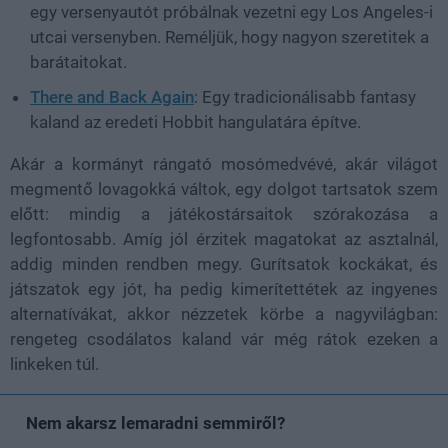
egy versenyautót próbálnak vezetni egy Los Angeles-i
utcai versenyben. Reméljük, hogy nagyon szeretitek a
barátaitokat.
There and Back Again
: Egy tradicionálisabb fantasy
kaland az eredeti Hobbit hangulatára építve.
Akár a kormányt rángató mosómedvévé, akár világot
megmentő lovagokká váltok, egy dolgot tartsatok szem
előtt: mindig a játékostársaitok szórakozása a
legfontosabb. Amíg jól érzitek magatokat az asztalnál,
addig minden rendben megy. Gurítsatok kockákat, és
játszatok egy jót, ha pedig kimerítettétek az ingyenes
alternatívákat, akkor nézzetek körbe a nagyvilágban:
rengeteg csodálatos kaland vár még rátok ezeken a
linkeken túl.
Nem akarsz lemaradni semmiről?