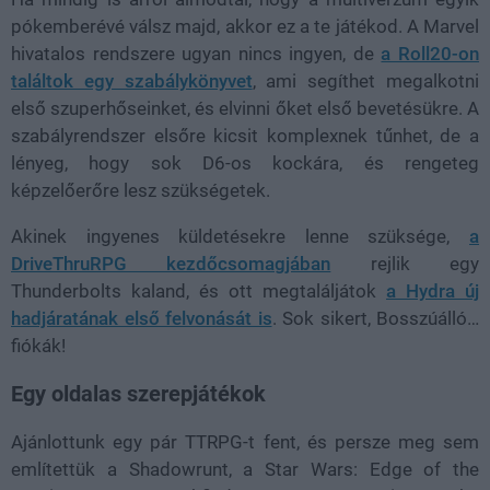
pókemberévé válsz majd, akkor ez a te játékod. A Marvel
hivatalos rendszere ugyan nincs ingyen, de
a Roll20-on
találtok egy szabálykönyvet
, ami segíthet megalkotni
első szuperhőseinket, és elvinni őket első bevetésükre. A
szabályrendszer elsőre kicsit komplexnek tűnhet, de a
lényeg, hogy sok D6-os kockára, és rengeteg
képzelőerőre lesz szükségetek.
Akinek ingyenes küldetésekre lenne szüksége,
a
DriveThruRPG kezdőcsomagjában
rejlik egy
Thunderbolts kaland, és ott megtaláljátok
a Hydra új
hadjáratának első felvonását is
. Sok sikert, Bosszúálló…
fiókák!
Egy oldalas szerepjátékok
Ajánlottunk egy pár TTRPG-t fent, és persze meg sem
említettük a Shadowrunt, a Star Wars: Edge of the