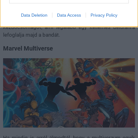
Projekt RED alkotóit, és ami megszülte azt a félőrült
világot, amiben V próbált túlélni, akkor
erre tessék
. A
Data Deletion
Data Access
Privacy Policy
DriveThruRPG-n szabadon töltheti le mindenki a
kezdőcsomagot, ami legalább egy kellemes délutánra
lefoglalja majd a bandát.
Marvel Multiverse
Ha mindig is arról álmodtál, hogy a multiverzum egyik