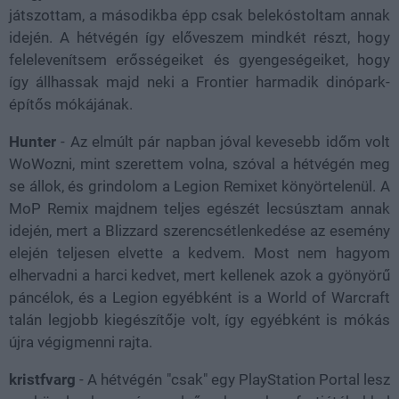
játszottam, a másodikba épp csak belekóstoltam annak
idején. A hétvégén így előveszem mindkét részt, hogy
felelevenítsem erősségeiket és gyengeségeiket, hogy
így állhassak majd neki a Frontier harmadik dinópark-
építős mókájának.
Hunter
- Az elmúlt pár napban jóval kevesebb időm volt
WoWozni, mint szerettem volna, szóval a hétvégén meg
se állok, és grindolom a Legion Remixet könyörtelenül. A
MoP Remix majdnem teljes egészét lecsúsztam annak
idején, mert a Blizzard szerencsétlenkedése az esemény
elején teljesen elvette a kedvem. Most nem hagyom
elhervadni a harci kedvet, mert kellenek azok a gyönyörű
páncélok, és a Legion egyébként is a World of Warcraft
talán legjobb kiegészítője volt, így egyébként is mókás
újra végigmenni rajta.
kristfvarg
- A hétvégén "csak" egy PlayStation Portal lesz