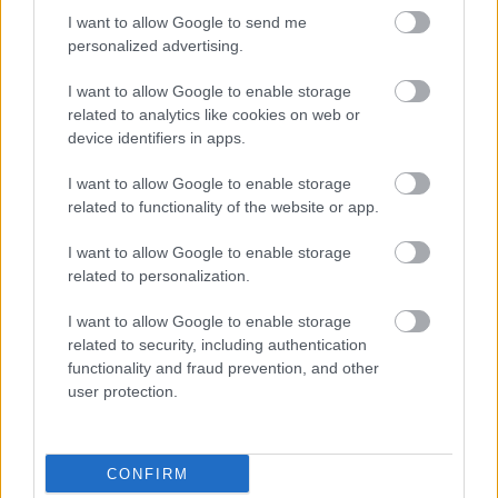
I want to allow Google to send me
personalized advertising.
I want to allow Google to enable storage
related to analytics like cookies on web or
device identifiers in apps.
I want to allow Google to enable storage
related to functionality of the website or app.
I want to allow Google to enable storage
related to personalization.
Na, ülj le choom, mert ez kemény meló lesz. A Cyberpunk
I want to allow Google to enable storage
2077 nyilván megdobta a lelkesedést a TTRPG-vel
related to security, including authentication
kapcsolatban is, ami Cyberpunk RED néven érhető el, és
functionality and fraud prevention, and other
mostanra kapott több nagyobb kiegészítést és kalandot
user protection.
is. Azok persze már pénzbe kerülnek, de a sötét jövőbe
mindenkinek ingyen van a betekintés.
CONFIRM
Akit érdekel az asztali szerepjáték, ami inspirálta a CD