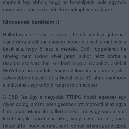
segíteni fog abban, hogy ne beszéljetek bele egymás
mondandójába, és mindenki megkaphassa a körét.
Nincsenek barátaim :(
Hallottam én ezt már ezerszer, de a "nincs kivel játszani"
szindróma általában nagyon hamar elolvad, amint valaki
bevállalja, hogy ő lesz a mesélő. Ettől függetlenül, ha
tényleg nem tudod kivel játsz, akkor nézz körbe a
Discord szervereiden, kérdezd meg a srácokat, akikkel
WoW-ban jársz raidelni, vagy a Valorant csapatodat, akik
szívesebben úsznák át a Dunát este 10 után, minthogy
elindítsanak egy ötödik rangsorolt meccset.
A D&D (és úgy a nagyobb TTRPG hobbi egésze) egy
olyan dolog, ami minden geeknek ott motoszkál az agya
hátuljában. Mindenki hallott ezekről, de vagy sosem volt
lehetőségük kipróbálni őket, vagy nem merték, mert
féltek attól, hogy semmit sem fognak érteni az egészből.