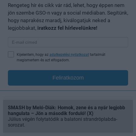
Rengeteg hír és cikk vár rád, lehet, hogy éppen nem
jön szembe GSO-n vagy a social médiában. Segítünk,
hogy naprakész maradj, kiválogatjuk neked a
legjobbakat,
iratkozz fel hírlevelünkre!
Kijelentem, hogy az
adatkezelési nyilatkozat
tartalmát
megismertem és azt elfogadom.
Feliratkozom
SMASH by Meló-Diák: Homok, zene és a nyár legjobb
hangulata – Jön a második forduló! (X)
Július végén folytatódik a balatoni strandröplabda-
sorozat.