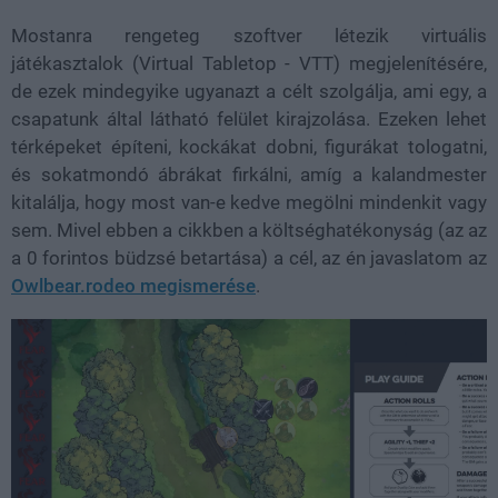
Mostanra rengeteg szoftver létezik virtuális
játékasztalok (Virtual Tabletop - VTT) megjelenítésére,
de ezek mindegyike ugyanazt a célt szolgálja, ami egy, a
csapatunk által látható felület kirajzolása. Ezeken lehet
térképeket építeni, kockákat dobni, figurákat tologatni,
és sokatmondó ábrákat firkálni, amíg a kalandmester
kitalálja, hogy most van-e kedve megölni mindenkit vagy
sem. Mivel ebben a cikkben a költséghatékonyság (az az
a 0 forintos büdzsé betartása) a cél, az én javaslatom az
Owlbear.rodeo megismerése
.