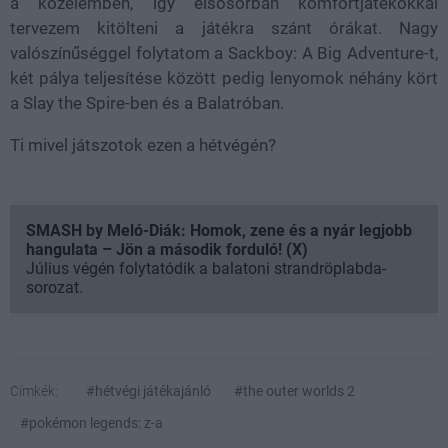
a közelemben, így elsősorban komfortjátékokkal
tervezem kitölteni a játékra szánt órákat. Nagy
valószínűséggel folytatom a Sackboy: A Big Adventure-t,
két pálya teljesítése között pedig lenyomok néhány kört
a Slay the Spire-ben és a Balatróban.
Ti mivel játszotok ezen a hétvégén?
SMASH by Meló-Diák: Homok, zene és a nyár legjobb
hangulata – Jön a második forduló! (X)
Július végén folytatódik a balatoni strandröplabda-
sorozat.
Címkék:
#hétvégi játékajánló
#the outer worlds 2
#pokémon legends: z-a