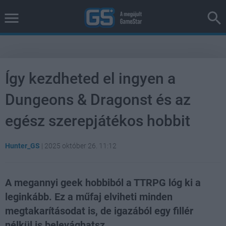
Így kezdheted el ingyen a
Dungeons & Dragonst és az
egész szerepjátékos hobbit
Hunter_GS
|
2025 október 26. 11:12
A megannyi geek hobbiból a TTRPG lóg ki a
leginkább. Ez a műfaj elviheti minden
megtakarításodat is, de igazából egy fillér
nélkül is belevághatsz.