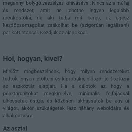
megannyi bolygó veszélyes kihívásával. Nincs az a műfaj
és rendszer, amit ne lehetne ingyen legalább
megkóstolni, de aki tudja mit keres, az egész
kezdőcsomagokat zsákolhat be (szigorúan legálisan!)
pár kattintással. Kezdjük az alapoknál.
Hol, hogyan, kivel?
Mielőtt megbeszélnénk, hogy milyen rendszereket
tudtok ingyen letölteni és kipróbálni, először jó tisztázni
az eszköztár alapjait. Ha a célotok az, hogy a
pénztárcáitokat megkímélve, minimális fejfájással
ülhessetek össze, és közösen lakhassatok be egy új
világot, akkor szükségetek lesz néhány weboldalra és
alkalmazásra.
Az asztal