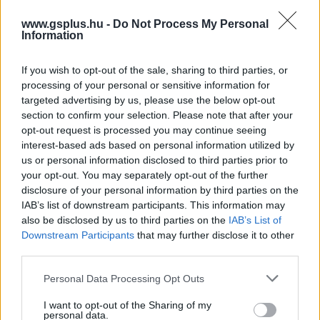
szükségetek, az oldalon van
több ajándék is elrejtve
, de
a
www.gsplus.hu -
Do Not Process My Personal
DMs Guild
lesz a második legjobb barátotok. A
Information
közösség által üzemeltetett TTRPG bolt tele van
becsületkasszás tartalommal, így 0 dollárért
If you wish to opt-out of the sale, sharing to third parties, or
vásárolhattok be kiváló kiegészítőket és kalandokat.
processing of your personal or sensitive information for
Mielőtt azonban mélyre nyúlnátok a DMs Guild
targeted advertising by us, please use the below opt-out
kosaraiban, érdemes a hivatalos tartalmakat felélni: a
section to confirm your selection. Please note that after your
opt-out request is processed you may continue seeing
közösségnek néha elszáll a tolla, és fura dolgokat szül.
interest-based ads based on personal information utilized by
Ismerkedjetek meg először az alapjáték kincseivel.
us or personal information disclosed to third parties prior to
your opt-out. You may separately opt-out of the further
Daggerheart
disclosure of your personal information by third parties on the
IAB’s list of downstream participants. This information may
also be disclosed by us to third parties on the
IAB’s List of
Downstream Participants
that may further disclose it to other
third parties.
Please note that this website/app uses one or more Google
Personal Data Processing Opt Outs
services and may gather and store information including but
not limited to your visit or usage behaviour. You may click to
I want to opt-out of the Sharing of my
personal data.