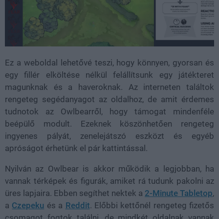
Ez a weboldal lehetővé teszi, hogy könnyen, gyorsan és
egy fillér elköltése nélkül felállítsunk egy játékteret
magunknak és a haveroknak. Az interneten találtok
rengeteg segédanyagot az oldalhoz, de amit érdemes
tudnotok az Owlbearről, hogy támogat mindenféle
beépülő modult. Ezeknek köszönhetően rengeteg
ingyenes pályát, zenelejátszó eszközt és egyéb
apróságot érhetünk el pár kattintással.
Nyilván az Owlbear is akkor működik a legjobban, ha
vannak térképek és figurák, amiket rá tudunk pakolni az
üres lapjaira. Ebben segíthet nektek a
2-Minute Tabletop
,
a
Czepeku
és a
Reddit
. Előbbi kettőnél rengeteg fizetős
csomagot fogtok találni, de mindkét oldalnak vannak