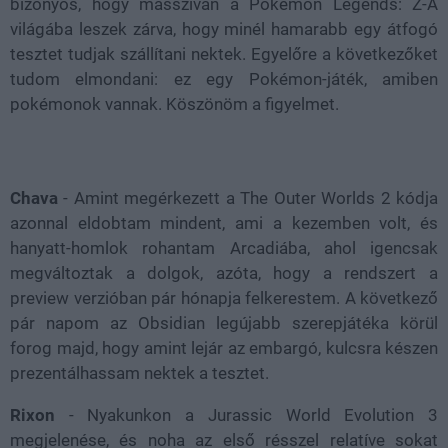
bizonyos, hogy masszívan a Pokémon Legends: Z-A
világába leszek zárva, hogy minél hamarabb egy átfogó
tesztet tudjak szállítani nektek. Egyelőre a következőket
tudom elmondani: ez egy Pokémon-játék, amiben
pokémonok vannak. Köszönöm a figyelmet.
Chava
- Amint megérkezett a The Outer Worlds 2 kódja
azonnal eldobtam mindent, ami a kezemben volt, és
hanyatt-homlok rohantam Arcadiába, ahol igencsak
megváltoztak a dolgok, azóta, hogy a rendszert a
preview verzióban pár hónapja felkerestem. A következő
pár napom az Obsidian legújabb szerepjátéka körül
forog majd, hogy amint lejár az embargó, kulcsra készen
prezentálhassam nektek a tesztet.
Rixon
- Nyakunkon a Jurassic World Evolution 3
megjelenése, és noha az első résszel relatíve sokat