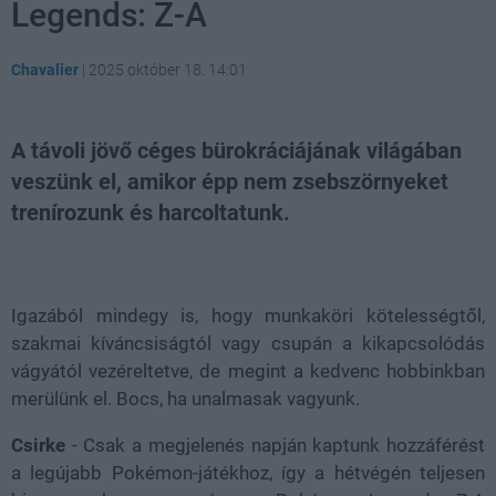
Legends: Z-A
Chavalier
|
2025 október 18. 14:01
A távoli jövő céges bürokráciájának világában
veszünk el, amikor épp nem zsebszörnyeket
trenírozunk és harcoltatunk.
Loaded
:
Unmute
21.86%
Igazából mindegy is, hogy munkaköri kötelességtől,
szakmai kíváncsiságtól vagy csupán a kikapcsolódás
vágyától vezéreltetve, de megint a kedvenc hobbinkban
merülünk el. Bocs, ha unalmasak vagyunk.
Csirke
- Csak a megjelenés napján kaptunk hozzáférést
a legújabb Pokémon-játékhoz, így a hétvégén teljesen