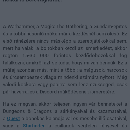
Loaded
:
Unmute
38.35%
A Warhammer, a Magic: The Gathering, a Gundam-építés
és a többi hasonló móka már a kezdésnél sem olcsó. Ez
első ránézésre nincs másképp a szerepjátékokkal sem,
mert ha valaki a boltokban kezdi az ismerkedést, akkor
rögtön 15-30 000 forintos kezdődobozokkal fog
találkozni, amikről azt se tudja, hogy mi van bennük. Ez a
műfaj azonban más, mint a többi: a mágusok, harcosok
és űrcsempészek világa mindenki számára nyitott. Még
valódi kockára vagy papírra sem lesz szükséged, csak
pár haverra, és a Discord működésének ismeretére.
Ha ez megvan, akkor teljesen ingyen vár benneteket a
Dungeons & Dragons a sárkányaival és kazamatáival,
a
Quest
a bohókás kalandjaival és mesébe illő csatáival,
vagy a
Starfinder
a csillagok végtelen fényével és