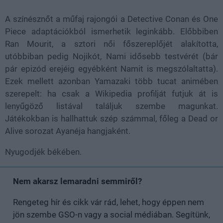
A színésznőt a műfaj rajongói a Detective Conan és One
Piece adaptációkból ismerhetik leginkább. Előbbiben
Ran Mourit, a sztori női főszereplőjét alakította,
utóbbiban pedig Nojikót, Nami idősebb testvérét (bár
pár epizód erejéig egyébként Namit is megszólaltatta).
Ezek mellett azonban Yamazaki több tucat animében
szerepelt: ha csak a Wikipedia profilját futjuk át is
lenyűgöző listával találjuk szembe magunkat.
Játékokban is hallhattuk szép számmal, főleg a Dead or
Alive sorozat Ayanéja hangjaként.
Nyugodjék békében.
Nem akarsz lemaradni semmiről?
Rengeteg hír és cikk vár rád, lehet, hogy éppen nem
jön szembe GSO-n vagy a social médiában. Segítünk,