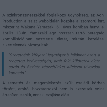
Loaded
:
Unmute
38.26%
A szinkronszínészekkel foglalkozó ügynökség, az Aoni
Production a saját weboldalán közölte a szomorú hírt,
miszerint Wakana Yamazaki 61 éves korában hunyt el
április 18-án. Yamazaki egy hosszan tartó betegség
komplikációiban vesztette életét, miután kezelései
sikertelennek bizonyultak.
"Szeretnénk kifejezni legmélyebb hálánkat azért a
rengeteg kedvességért, amit felé küldtetek élete
során és őszinte részvétünket kifejezni távozása
kapcsán."
A temetés és megemlékezés szűk családi körben
történt, amiről hozzátartozói nem is szerettek volna
értesíteni senkit, annak lezajlása előtt.