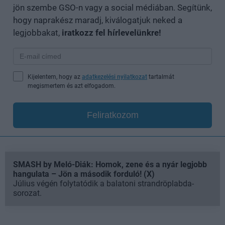
jön szembe GSO-n vagy a social médiában. Segítünk,
hogy naprakész maradj, kiválogatjuk neked a
legjobbakat,
iratkozz fel hírlevelünkre!
Kijelentem, hogy az
adatkezelési nyilatkozat
tartalmát
megismertem és azt elfogadom.
Feliratkozom
SMASH by Meló-Diák: Homok, zene és a nyár legjobb
hangulata – Jön a második forduló! (X)
Július végén folytatódik a balatoni strandröplabda-
sorozat.