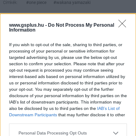
Címkék:
#one piece
#wakana yamazaki
www.gsplus.hu -
Do Not Process My Personal
Information
If you wish to opt-out of the sale, sharing to third parties, or
processing of your personal or sensitive information for
targeted advertising by us, please use the below opt-out
section to confirm your selection. Please note that after your
Hozzászólások
opt-out request is processed you may continue seeing
interest-based ads based on personal information utilized by
us or personal information disclosed to third parties prior to
your opt-out. You may separately opt-out of the further
Fusson, ki merre lát! Uwe Boll
disclosure of your personal information by third parties on the
IAB’s list of downstream participants. This information may
ismét zombis filmet rendez
also be disclosed by us to third parties on the
IAB’s List of
Downstream Participants
that may further disclose it to other
third parties.
Chavalier
|
2026 május 16. 10:02
Please note that this website/app uses one or more Google
Personal Data Processing Opt Outs