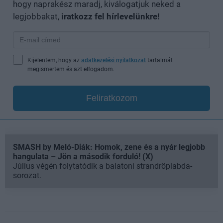
hogy naprakész maradj, kiválogatjuk neked a
legjobbakat,
iratkozz fel hírlevelünkre!
Kijelentem, hogy az
adatkezelési nyilatkozat
tartalmát
megismertem és azt elfogadom.
Feliratkozom
SMASH by Meló-Diák: Homok, zene és a nyár legjobb
hangulata – Jön a második forduló! (X)
Július végén folytatódik a balatoni strandröplabda-
sorozat.