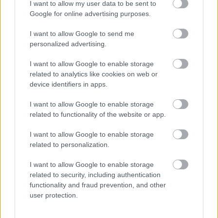
I want to allow my user data to be sent to
azóta készült és még mindig készülő alkotásokat sem
Google for online advertising purposes.
fogják később filmszakos hallgatóknak oktatni.
Legfeljebb elrettentő szándékkal.
I want to allow Google to send me
personalized advertising.
Boll tehát továbbra is aktív, és most azzal hívta fel
magára a figyelmet, hogy belevágott egy új projektbe 23
I want to allow Google to enable storage
related to analytics like cookies on web or
Years Later - The Castle of the Dead címmel, amely
a
The
device identifiers in apps.
Hollywood Reporter
beszámolója
szerint gyakorlatilag a
House of the Dead szellemi örökösének tekinthető. Erre
I want to allow Google to enable storage
főként az motiválta, hogy Paul W. S. Anderson éppen egy
related to functionality of the website or app.
hivatalos rebooton dolgozik
a Sega zombis szériájára
I want to allow Google to enable storage
támaszkodva. Boll azonban már előre lesöpörte az
related to personalization.
asztalról a konkurenciát, mondván, az csak egy lélektelen
CGI-orgia lesz, ő viszont egy véres, nyers, kézzel fogható
I want to allow Google to enable storage
horrorfilmet akar készíteni.
related to security, including authentication
functionality and fraud prevention, and other
user protection.