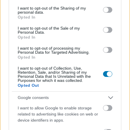
services and may gather and store information including but
not limited to your visit or usage behaviour. You may click to
I want to opt-out of the Sharing of my
A rendezőzseni két lábon járó antitézise annyira
personal data.
grant or deny consent to Google and its third-party tags to
Opted In
felpaprikázta magát a House of the Dead
use your data for below specified purposes in below Google
rebootján, hogy elkészíti az "igazi" szellemi
consent section.
I want to opt-out of the Sale of my
Personal Data.
örököst.
Opted In
Loaded
:
Unmute
I want to opt-out of processing my
21.86%
Personal Data for Targeted Advertising.
Opted In
Évtizedek kellettek, hogy a videójátékok rajongói
I want to opt-out of Collection, Use,
kiheverjék azt a sorscsapást, amit Uwe Boll filmrendezői
Retention, Sale, and/or Sharing of my
ambíciói jelentettek. A legborzasztóbb adaptációk
Personal Data that Is Unrelated with the
Purposes for which it was collected.
mögött álló antitalentum az Alone in the Darktól a
Opted Out
BloodRayne-en és a Dungeon Siege-en át a Far Cryig
számos franchise-t meggyalázott (talán a Postal
Google consents
feldolgozása állt a legközelebb az alapműhöz), mielőtt
I want to allow Google to enable storage
visszatért volna a szerzői filmek, az életrajzi és
related to advertising like cookies on web or
történelmi alapokon nyugvó produkciók, valamint az
device identifiers in apps.
akciófilmek és thrillerek világába, de erős a gyanúm az