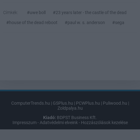
Címkék:
#uwe boll
#23 years later - the castle of the dead
#house of the dead reboot
#paul w. s. anderson
#sega
ComputerTrends.hu
|
GSPlus.hu
|
PCWPlus.hu
|
Puliwood.hu
|
Zoldpalya.hu
Kiadó:
BDPST Business Kft.
Impresszum
-
Adatvédelmi elveink
-
Hozzászólások kezelése