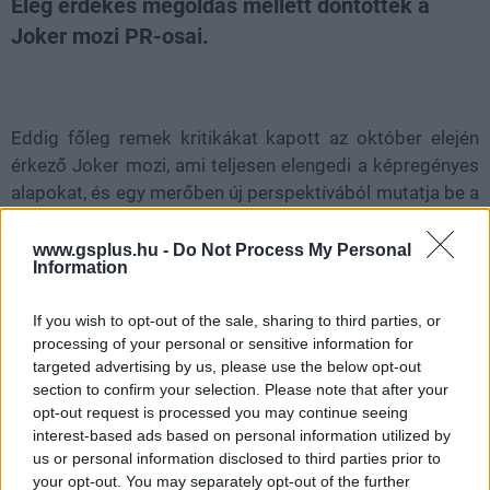
Elég érdekes megoldás mellett döntöttek a
Joker mozi PR-osai.
Loaded
:
Unmute
21.65%
Eddig főleg remek kritikákat kapott az október elején
érkező Joker mozi, ami teljesen elengedi a képregényes
alapokat, és egy merőben új perspektívából mutatja be a
karaktert. A film népszerűsítéséért felelős PR-os csapat
tagjai válogathatnak a dicsérő írások tömegéből, de ők
www.gsplus.hu -
Do Not Process My Personal
Information
valamiért épp egy elég negatív, C+-os értékelést adó
kritikát választottak.
If you wish to opt-out of the sale, sharing to third parties, or
processing of your personal or sensitive information for
targeted advertising by us, please use the below opt-out
section to confirm your selection. Please note that after your
A
IndieWire
szerzője, David Ehrlich messze nem volt
opt-out request is processed you may continue seeing
annyira elmosva a Jokertől, mint kollégái. A kritikus
interest-based ads based on personal information utilized by
szerint a film "lázító, zavart és potenciálisan
us or personal information disclosed to third parties prior to
your opt-out. You may separately opt-out of the further
toxikus".
Ehrlich egészen pontosan úgy fogalmazott (és