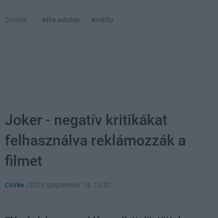
Címkék:
#the witcher
#netflix
Joker - negatív kritikákat
felhasználva reklámozzák a
filmet
Csirke
|
2019 szeptember 14. 13:30