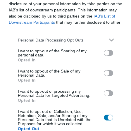
disclosure of your personal information by third parties on the
az alábbi reklámon is ez a mondat van tőle kiemelve),
IAB’s list of downstream participants. This information may
hogy a Joker "a tömegszórakoztatás makulátlanul
also be disclosed by us to third parties on the
IAB’s List of
kidolgozott darabja", ez a mondat pedig teljesen
Downstream Participants
that may further disclose it to other
másképp fest így önmagában, a szövegkörnyezetből
third parties.
kiragadva, mint az eredeti írásban.
Please note that this website/app uses one or more Google
Personal Data Processing Opt Outs
services and may gather and store information including but
not limited to your visit or usage behaviour. You may click to
I want to opt-out of the Sharing of my
personal data.
grant or deny consent to Google and its third-party tags to
Opted In
use your data for below specified purposes in below Google
consent section.
I want to opt-out of the Sale of my
Personal Data.
Opted In
I want to opt-out of processing my
Personal Data for Targeted Advertising.
Opted In
I want to opt-out of Collection, Use,
Retention, Sale, and/or Sharing of my
Personal Data that Is Unrelated with the
Purposes for which it was collected.
A bejegyzés megtekintése az Instagramon
Opted Out