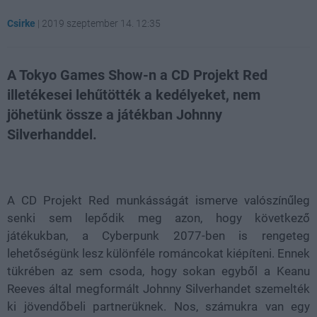
Csirke
|
2019 szeptember 14. 12:35
A Tokyo Games Show-n a CD Projekt Red
illetékesei lehűtötték a kedélyeket, nem
jöhetünk össze a játékban Johnny
Silverhanddel.
Loaded
:
Unmute
21.65%
A CD Projekt Red munkásságát ismerve valószínűleg
senki sem lepődik meg azon, hogy következő
játékukban, a Cyberpunk 2077-ben is rengeteg
lehetőségünk lesz különféle románcokat kiépíteni. Ennek
tükrében az sem csoda, hogy sokan egyből a Keanu
Reeves által megformált Johnny Silverhandet szemelték
ki jövendőbeli partnerüknek. Nos, számukra van egy