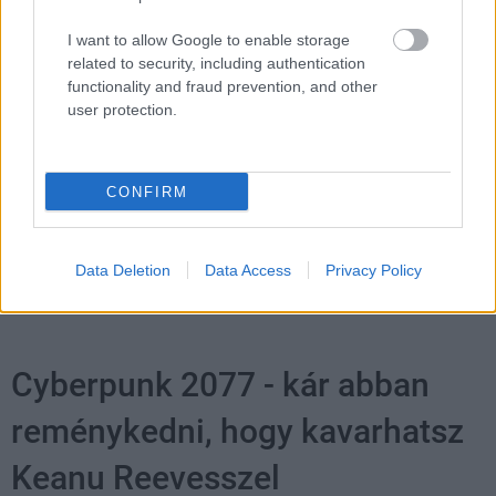
sorozat.
I want to allow Google to enable storage
related to security, including authentication
functionality and fraud prevention, and other
user protection.
Címkék:
#joker
#arthur fleck
#todd phillips
#joaquin
phoenix
#dc comics
#warner bros.
CONFIRM
Data Deletion
Data Access
Privacy Policy
Cyberpunk 2077 - kár abban
reménykedni, hogy kavarhatsz
Keanu Reevesszel