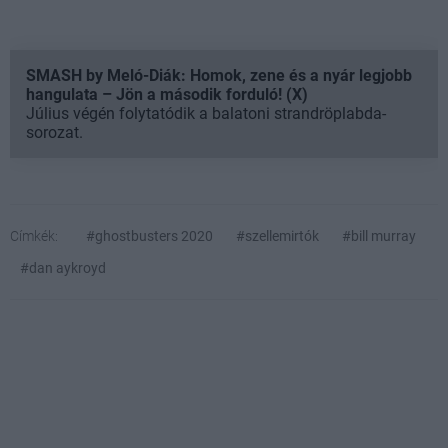
SMASH by Meló-Diák: Homok, zene és a nyár legjobb
hangulata – Jön a második forduló! (X)
Július végén folytatódik a balatoni strandröplabda-
sorozat.
Címkék:
#ghostbusters 2020
#szellemirtók
#bill murray
#dan aykroyd