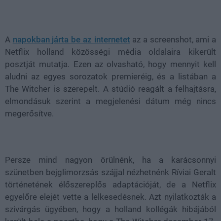
Loaded
:
Unmute
21.65%
A
napokban járta be az internetet
az a screenshot, ami a
Netflix holland közösségi média oldalaira kikerült
posztját mutatja. Ezen az olvasható, hogy mennyit kell
aludni az egyes sorozatok premieréig, és a listában a
The Witcher is szerepelt. A stúdió reagált a felhajtásra,
elmondásuk szerint a megjelenési dátum még nincs
megerősítve.
Persze mind nagyon örülnénk, ha a karácsonnyi
szünetben bejglimorzsás szájjal nézhetnénk Ríviai Geralt
történetének élőszereplős adaptációját, de a Netflix
egyelőre elejét vette a lelkesedésnek. Azt nyilatkozták a
szivárgás ügyében, hogy a holland kollégák hibájából