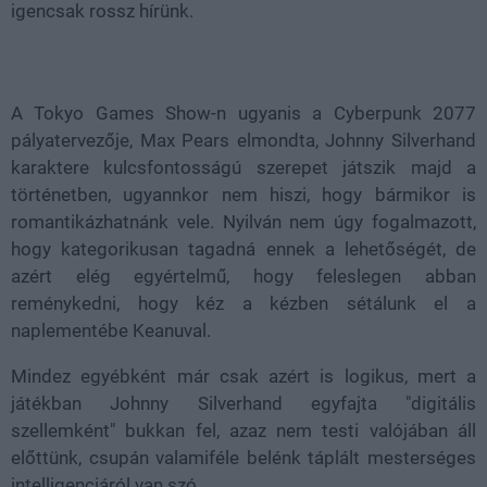
igencsak rossz hírünk.
A Tokyo Games Show-n ugyanis a Cyberpunk 2077
pályatervezője, Max Pears elmondta, Johnny Silverhand
karaktere kulcsfontosságú szerepet játszik majd a
történetben, ugyannkor nem hiszi, hogy bármikor is
romantikázhatnánk vele. Nyilván nem úgy fogalmazott,
hogy kategorikusan tagadná ennek a lehetőségét, de
azért elég egyértelmű, hogy feleslegen abban
reménykedni, hogy kéz a kézben sétálunk el a
naplementébe Keanuval.
Mindez egyébként már csak azért is logikus, mert a
játékban Johnny Silverhand egyfajta "digitális
szellemként" bukkan fel, azaz nem testi valójában áll
előttünk, csupán valamiféle belénk táplált mesterséges
intelligenciáról van szó.