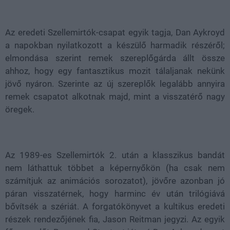
Loaded
:
Unmute
39.82%
Az eredeti Szellemirtók-csapat egyik tagja, Dan Aykroyd
a napokban nyilatkozott a készülő harmadik részéről;
elmondása szerint remek szereplőgárda állt össze
ahhoz, hogy egy fantasztikus mozit tálaljanak nekünk
jövő nyáron. Szerinte az új szereplők legalább annyira
remek csapatot alkotnak majd, mint a visszatérő nagy
öregek.
Az 1989-es Szellemirtók 2. után a klasszikus bandát
nem láthattuk többet a képernyőkön (ha csak nem
számítjuk az animációs sorozatot), jövőre azonban jó
páran visszatérnek, hogy harminc év után trilógiává
bővítsék a szériát. A forgatókönyvet a kultikus eredeti
részek rendezőjének fia, Jason Reitman jegyzi. Az egyik