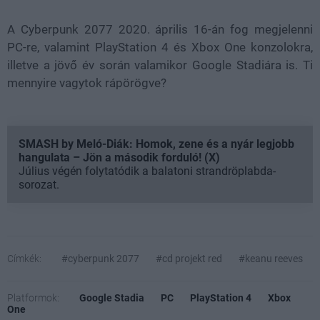
A
Cyberpunk 2077 2020. április 16-án fog megjelenni
PC-re, valamint PlayStation 4 és Xbox One konzolokra,
illetve a jövő év során valamikor Google Stadiára is. Ti
mennyire vagytok rápörögve?
SMASH by Meló-Diák: Homok, zene és a nyár legjobb
hangulata – Jön a második forduló! (X)
Július végén folytatódik a balatoni strandröplabda-
sorozat.
Címkék:
#cyberpunk 2077
#cd projekt red
#keanu reeves
Platformok:
Google Stadia
PC
PlayStation 4
Xbox
One