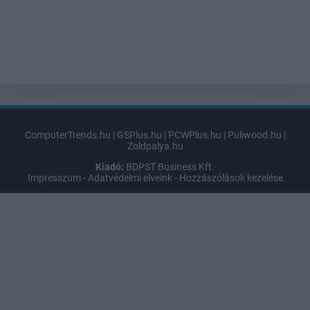
ComputerTrends.hu
|
GSPlus.hu
|
PCWPlus.hu
|
Puliwood.hu
|
Zoldpalya.hu
Kiadó:
BDPST Business Kft.
Impresszum
-
Adatvédelmi elveink
-
Hozzászólások kezelése