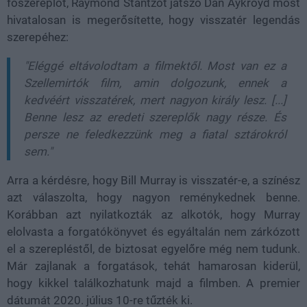
főszereplőt, Raymond Stantzot játszó Dan Aykroyd most
hivatalosan is megerősítette, hogy visszatér legendás
szerepéhez:
"Eléggé eltávolodtam a filmektől. Most van ez a
Szellemirtók film, amin dolgozunk, ennek a
kedvéért visszatérek, mert nagyon király lesz. [...]
Benne lesz az eredeti szereplők nagy része. És
persze ne feledkezzünk meg a fiatal sztárokról
sem."
Arra a kérdésre, hogy Bill Murray is visszatér-e, a színész
azt válaszolta, hogy nagyon reménykednek benne.
Korábban azt nyilatkozták az alkotók, hogy Murray
elolvasta a forgatókönyvet és egyáltalán nem zárkózott
el a szerepléstől, de biztosat egyelőre még nem tudunk.
Már zajlanak a forgatások, tehát hamarosan kiderül,
hogy kikkel találkozhatunk majd a filmben. A premier
dátumát 2020. július 10-re tűzték ki.