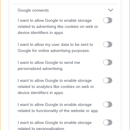
Google consents
I want to allow Google to enable storage
related to advertising like cookies on web or
device identifiers in apps.
I want to allow my user data to be sent to
“An immaculately crafted piece of mass entertainment.”
Google for online advertising purposes.
#JokerMovie - in theaters October 4.
I want to allow Google to send me
Joker Movie
(@jokermovie) által megosztott bejegyzés,
Szept 10., 2019, időpont: 9:00 (PDT időzóna szerint)
personalized advertising.
I want to allow Google to enable storage
A Joker
október 3-án fog landolni a magyar mozikban. Ti
related to analytics like cookies on web or
beültök majd rá?
device identifiers in apps.
I want to allow Google to enable storage
related to functionality of the website or app.
SMASH by Meló-Diák: Homok, zene és a nyár legjobb
hangulata – Jön a második forduló! (X)
I want to allow Google to enable storage
Július végén folytatódik a balatoni strandröplabda-
related to personalization.