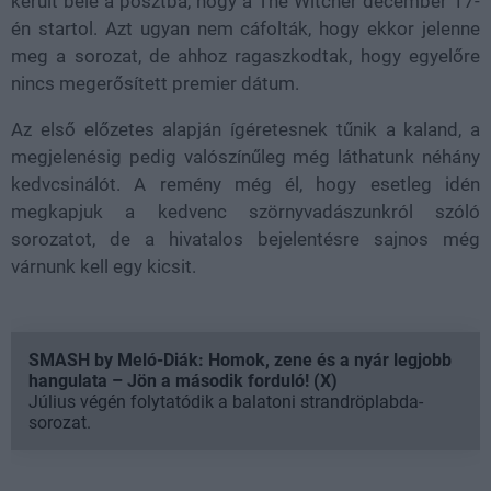
került bele a posztba, hogy a The Witcher december 17-
én startol. Azt ugyan nem cáfolták, hogy ekkor jelenne
meg a sorozat, de ahhoz ragaszkodtak, hogy egyelőre
nincs megerősített premier dátum.
Az első előzetes alapján ígéretesnek tűnik a kaland, a
megjelenésig pedig valószínűleg még láthatunk néhány
kedvcsinálót. A remény még él, hogy esetleg idén
megkapjuk a kedvenc szörnyvadászunkról szóló
sorozatot, de a hivatalos bejelentésre sajnos még
várnunk kell egy kicsit.
SMASH by Meló-Diák: Homok, zene és a nyár legjobb
hangulata – Jön a második forduló! (X)
Július végén folytatódik a balatoni strandröplabda-
sorozat.