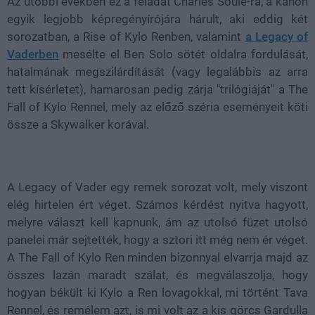
Az utóbbi években ez a feladat Charles Soule-ra, a kánon
egyik legjobb képregényírójára hárult, aki eddig két
sorozatban, a Rise of Kylo Renben, valamint
a Legacy of
Vaderben
mesélte el Ben Solo sötét oldalra fordulását,
hatalmának megszilárdítását (vagy legalábbis az arra
tett kísérletet), hamarosan pedig zárja "trilógiáját" a The
Fall of Kylo Rennel, mely az előző széria eseményeit köti
össze a Skywalker korával.
A Legacy of Vader egy remek sorozat volt, mely viszont
elég hirtelen ért véget. Számos kérdést nyitva hagyott,
melyre választ kell kapnunk, ám az utolsó füzet utolsó
panelei már sejtették, hogy a sztori itt még nem ér véget.
A The Fall of Kylo Ren minden bizonnyal elvarrja majd az
összes lazán maradt szálat, és megválaszolja, hogy
hogyan békült ki Kylo a Ren lovagokkal, mi történt Tava
Rennel, és remélem azt, is mi volt az a kis görcs Gardulla