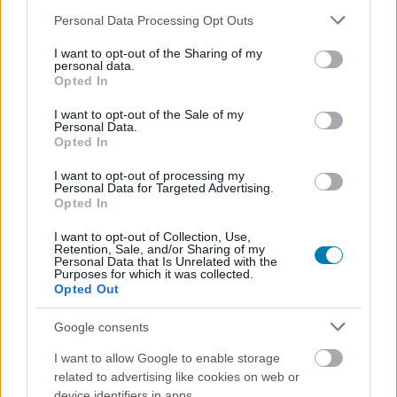
Please note that this website/app uses one or more Google
Personal Data Processing Opt Outs
Felforgatta a Steam a címkéket,
services and may gather and store information including but
not limited to your visit or usage behaviour. You may click to
I want to opt-out of the Sharing of my
personal data.
hogy könnyebben megtaláld a
grant or deny consent to Google and its third-party tags to
Opted In
use your data for below specified purposes in below Google
téged érdeklő játékokat
consent section.
I want to opt-out of the Sale of my
Personal Data.
Opted In
Chavalier
|
2026 május 20. 06:22
I want to opt-out of processing my
Personal Data for Targeted Advertising.
Opted In
Új címkék érkeztek, régiek tűntek el, a rendszer
I want to opt-out of Collection, Use,
is finomodott.
Retention, Sale, and/or Sharing of my
Personal Data that Is Unrelated with the
Purposes for which it was collected.
Loaded
:
Unmute
Opted Out
81.69%
Google consents
Alaposan belenyúlt a Valve a Steam egyik legfontosabb,
mégis gyakran háttérben maradó rendszerébe, az
I want to allow Google to enable storage
áruházi címkék világába. A most bejelentett
frissítés
related to advertising like cookies on web or
device identifiers in apps.