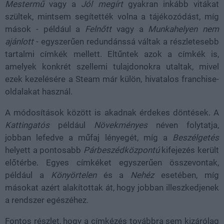
Mestermű
vagy a
Jól megírt
gyakran inkább vitákat
szültek, mintsem segítették volna a tájékozódást, míg
mások - például a
Felnőtt
vagy a
Munkahelyen nem
ajánlott
- egyszerűen redundánssá váltak a részletesebb
tartalmi címkék mellett. Eltűntek azok a címkék is,
amelyek konkrét szellemi tulajdonokra utaltak, mivel
ezek kezelésére a Steam már külön, hivatalos franchise-
oldalakat használ.
A módosítások között is akadnak érdekes döntések. A
Kattingatós
például
Növekményes
néven folytatja,
jobban lefedve a műfaj lényegét, míg a
Beszélgetés
helyett a pontosabb
Párbeszédközpontú
kifejezés került
előtérbe. Egyes címkéket egyszerűen összevontak,
például a
Könyörtelen
és a
Nehéz
esetében, míg
másokat azért alakítottak át, hogy jobban illeszkedjenek
a rendszer egészéhez.
Fontos részlet, hogy a címkézés továbbra sem kizárólag