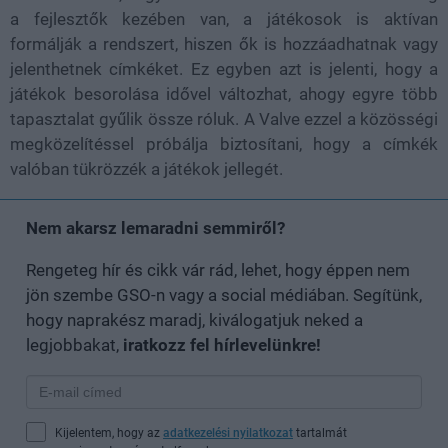
a fejlesztők kezében van, a játékosok is aktívan
formálják a rendszert, hiszen ők is hozzáadhatnak vagy
jelenthetnek címkéket. Ez egyben azt is jelenti, hogy a
játékok besorolása idővel változhat, ahogy egyre több
tapasztalat gyűlik össze róluk. A Valve ezzel a közösségi
megközelítéssel próbálja biztosítani, hogy a címkék
valóban tükrözzék a játékok jellegét.
Nem akarsz lemaradni semmiről?
Rengeteg hír és cikk vár rád, lehet, hogy éppen nem
jön szembe GSO-n vagy a social médiában. Segítünk,
hogy naprakész maradj, kiválogatjuk neked a
legjobbakat,
iratkozz fel hírlevelünkre!
Kijelentem, hogy az
adatkezelési nyilatkozat
tartalmát