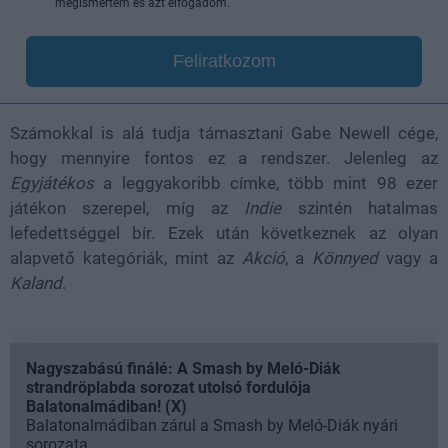
megismertem és azt elfogadom.
Feliratkozom
Számokkal is alá tudja támasztani Gabe Newell cége,
hogy mennyire fontos ez a rendszer. Jelenleg az
Egyjátékos
a leggyakoribb címke, több mint 98 ezer
játékon szerepel, míg az
Indie
szintén hatalmas
lefedettséggel bír. Ezek után következnek az olyan
alapvető kategóriák, mint az
Akció
, a
Könnyed
vagy a
Kaland
.
Nagyszabású finálé: A Smash by Meló-Diák
strandröplabda sorozat utolsó fordulója
Balatonalmádiban! (X)
Balatonalmádiban zárul a Smash by Meló-Diák nyári
sorozata.