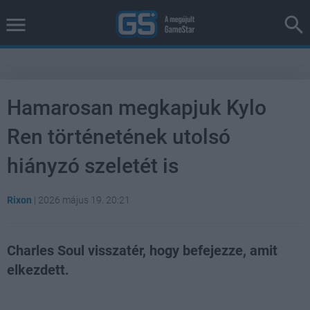
Hamarosan megkapjuk Kylo
Ren történetének utolsó
hiányzó szeletét is
Rixon
|
2026 május 19. 20:21
Charles Soul visszatér, hogy befejezze, amit
elkezdett.
Loaded
:
Unmute
100.00%