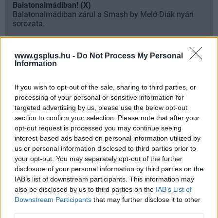
Balatonalmádiban! (X)
Balatonalmádiban zárul a Smash by Meló-Diák nyári
sorozata.
www.gsplus.hu -
Do Not Process My Personal
Information
Címkék:
#star wars
#the fall of kylo ren
#charles soule
If you wish to opt-out of the sale, sharing to third parties, or
#marvel
#képregény
processing of your personal or sensitive information for
targeted advertising by us, please use the below opt-out
section to confirm your selection. Please note that after your
opt-out request is processed you may continue seeing
interest-based ads based on personal information utilized by
us or personal information disclosed to third parties prior to
your opt-out. You may separately opt-out of the further
disclosure of your personal information by third parties on the
IAB’s list of downstream participants. This information may
also be disclosed by us to third parties on the
IAB’s List of
Hozzászólások
Downstream Participants
that may further disclose it to other
third parties.