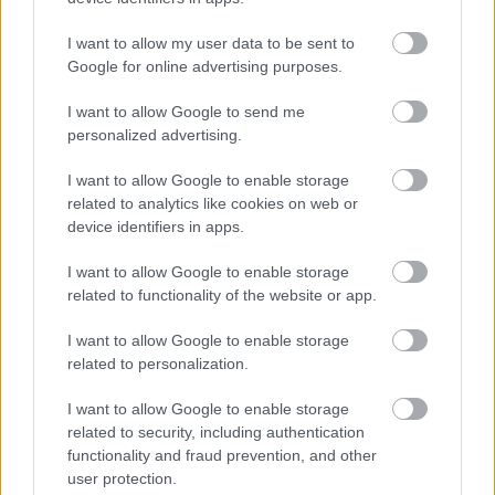
nem apró kozmetikázás, hanem egy átfogó rendrakás,
amelynek részeként 17 új címke került be, 28-at pedig
I want to allow my user data to be sent to
eltávolítottak, és több meglévőt is átneveztek vagy
Google for online advertising purposes.
összevontak annak érdekében, hogy a játékosok
könnyebben eligazodjanak a kínálatban, miközben az
I want to allow Google to send me
personalized advertising.
ajánlórendszer is pontosabban dolgozhat.
I want to allow Google to enable storage
A Steam ökoszisztémájában a címkék kulcsszerepet
related to analytics like cookies on web or
játszanak, mivel ezek alapján tudja a platform értelmezni,
device identifiers in apps.
milyen típusú játékról van szó, és ennek megfelelően
ajánlani azt a felhasználóknak. Ugyanakkor a játékosok
I want to allow Google to enable storage
számára is ezek jelentik az egyik legfontosabb
related to functionality of the website or app.
kapaszkodót, amikor műfaj, hangulat vagy mechanika
I want to allow Google to enable storage
alapján keresgélnek. Nem véletlen, hogy a rendszer
related to personalization.
folyamatosan alakul, hiszen a játékok és a játékosok
igényei is változnak.
I want to allow Google to enable storage
related to security, including authentication
functionality and fraud prevention, and other
user protection.