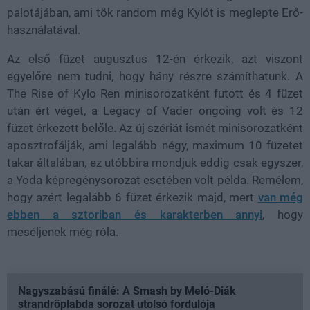
palotájában, ami tök random még Kylót is meglepte Erő-
használatával.
Az első füzet augusztus 12-én érkezik, azt viszont
egyelőre nem tudni, hogy hány részre számíthatunk. A
The Rise of Kylo Ren minisorozatként futott és 4 füzet
után ért véget, a Legacy of Vader ongoing volt és 12
füzet érkezett belőle. Az új szériát ismét minisorozatként
aposztrofálják, ami legalább négy, maximum 10 füzetet
takar általában, ez utóbbira mondjuk eddig csak egyszer,
a Yoda képregénysorozat esetében volt példa. Remélem,
hogy azért legalább 6 füzet érkezik majd, mert
van még
ebben a sztoriban és karakterben annyi
, hogy
meséljenek még róla.
Nagyszabású finálé: A Smash by Meló-Diák
strandröplabda sorozat utolsó fordulója