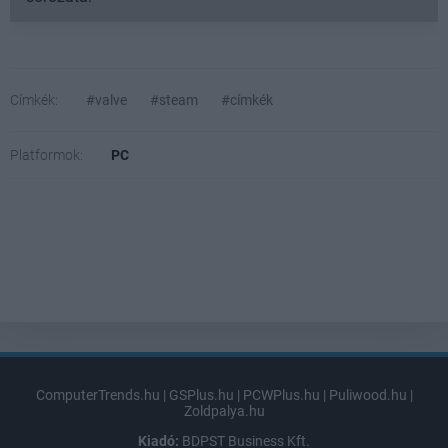
Címkék:
#valve
#steam
#címkék
Platformok:
PC
ComputerTrends.hu
|
GSPlus.hu
|
PCWPlus.hu
|
Puliwood.hu
|
Zoldpalya.hu
Kiadó:
BDPST Business Kft.