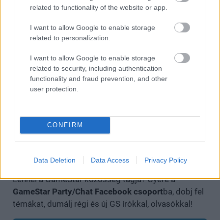
related to functionality of the website or app.
Abbott Általános Iskola 2. évad
- május 14. (minden
epizód elérhető)
I want to allow Google to enable storage
related to personalization.
A mormon feleségek titkos élete 2. évad
- május 15.
(minden epizód elérhető)
I want to allow Google to enable storage
related to security, including authentication
Matteo Lane: Al Dente
- május 16.
functionality and fraud prevention, and other
user protection.
Stanley Tucci: Az olasz konyha nyomában
- május 16.
(minden epizód elérhető)
CONFIRM
Üdv Wrexhamben! 4. évad
- május 29.
Beszélgetnél velünk erről a hírről?
Data Deletion
Data Access
Privacy Policy
Lennél a GameStar közösség tagja? Gyere a
GameStar Party/Chat Facebook csoport
ba, dobj fel
témákat, dumálj régi és új GS írókkal, olvasókkal!