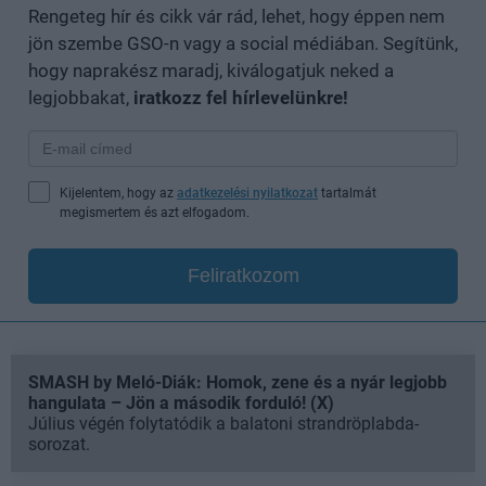
Rengeteg hír és cikk vár rád, lehet, hogy éppen nem
jön szembe GSO-n vagy a social médiában. Segítünk,
hogy naprakész maradj, kiválogatjuk neked a
legjobbakat,
iratkozz fel hírlevelünkre!
Kijelentem, hogy az
adatkezelési nyilatkozat
tartalmát
megismertem és azt elfogadom.
Feliratkozom
SMASH by Meló-Diák: Homok, zene és a nyár legjobb
hangulata – Jön a második forduló! (X)
Július végén folytatódik a balatoni strandröplabda-
sorozat.