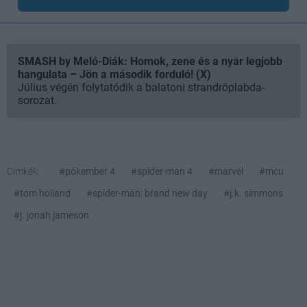
SMASH by Meló-Diák: Homok, zene és a nyár legjobb
hangulata – Jön a második forduló! (X)
Július végén folytatódik a balatoni strandröplabda-
sorozat.
Címkék:
#pókember 4
#spider-man 4
#marvel
#mcu
#tom holland
#spider-man: brand new day
#j.k. simmons
#j. jonah jameson