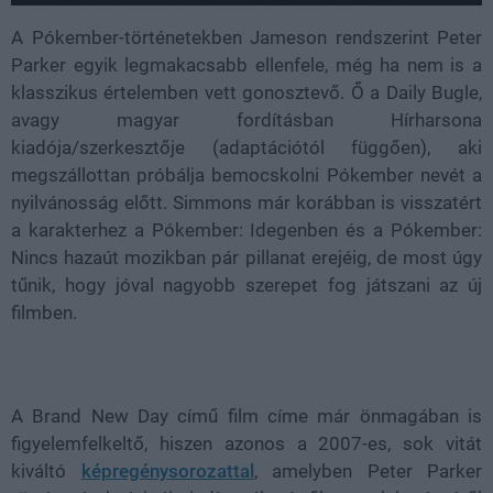
A Pókember-történetekben Jameson rendszerint Peter
Parker egyik legmakacsabb ellenfele, még ha nem is a
klasszikus értelemben vett gonosztevő. Ő a Daily Bugle,
avagy magyar fordításban Hírharsona
kiadója/szerkesztője (adaptációtól függően), aki
megszállottan próbálja bemocskolni Pókember nevét a
nyilvánosság előtt. Simmons már korábban is visszatért
a karakterhez a Pókember: Idegenben és a Pókember:
Nincs hazaút mozikban pár pillanat erejéig, de most úgy
tűnik, hogy jóval nagyobb szerepet fog játszani az új
filmben.
A Brand New Day című film címe már önmagában is
figyelemfelkeltő, hiszen azonos a 2007-es, sok vitát
kiváltó
képregénysorozattal
, amelyben Peter Parker