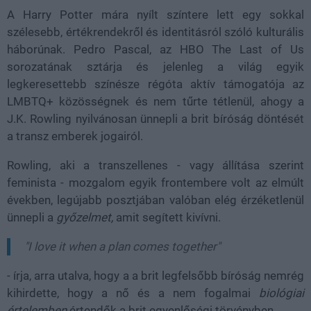
A Harry Potter mára nyílt színtere lett egy sokkal
szélesebb, értékrendekről és identitásról szóló kulturális
háborúnak. Pedro Pascal, az HBO The Last of Us
sorozatának sztárja és jelenleg a világ egyik
legkeresettebb színésze régóta aktív támogatója az
LMBTQ+ közösségnek és nem tűrte tétlenül, ahogy a
J.K. Rowling nyilvánosan ünnepli a brit bíróság döntését
a transz emberek jogairól.
Rowling, aki a transzellenes - vagy állítása szerint
feminista - mozgalom egyik frontembere volt az elmúlt
években, legújabb posztjában valóban elég érzéketlenül
ünnepli a
győzelmet,
amit segített kivívni.
"I love it when a plan comes together"
- írja, arra utalva, hogy a a brit legfelsőbb bíróság nemrég
kihirdette, hogy a nő és a nem fogalmai
biológiai
értelemben
értendők a brit egyenlőségi törvényben.