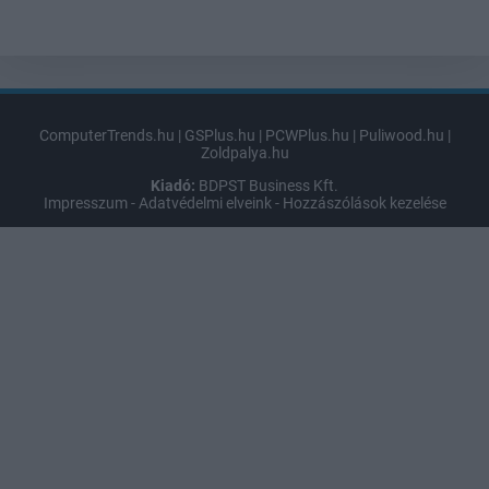
ComputerTrends.hu
|
GSPlus.hu
|
PCWPlus.hu
|
Puliwood.hu
|
Zoldpalya.hu
Kiadó:
BDPST Business Kft.
Impresszum
-
Adatvédelmi elveink
-
Hozzászólások kezelése