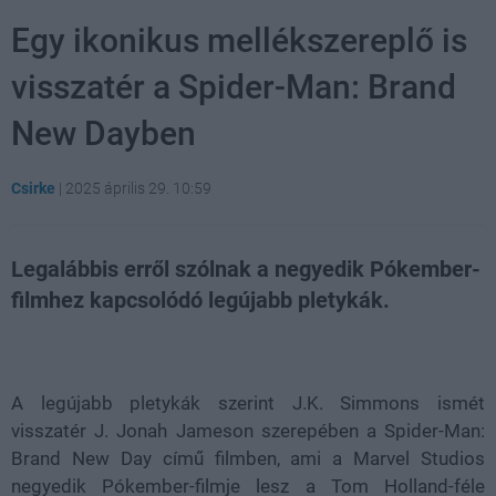
Egy ikonikus mellékszereplő is
visszatér a Spider-Man: Brand
New Dayben
Csirke
|
2025 április 29. 10:59
Legalábbis erről szólnak a negyedik Pókember-
filmhez kapcsolódó legújabb pletykák.
Loaded
:
Unmute
21.86%
A legújabb pletykák szerint J.K. Simmons ismét
visszatér J. Jonah Jameson szerepében a Spider-Man:
Brand New Day című filmben, ami a Marvel Studios
negyedik Pókember-filmje lesz a Tom Holland-féle