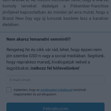
komoly terveket dédelget a Pókember-franchise
jövőjével kapcsolatban, és minden jel arra mutat, hogy a
Brand New Day egy új korszak kezdete lesz a karakter
életében.
Nem akarsz lemaradni semmiről?
Rengeteg hír és cikk vár rád, lehet, hogy éppen nem
jön szembe GSO-n vagy a social médiában. Segítünk,
hogy naprakész maradj, kiválogatjuk neked a
legjobbakat,
iratkozz fel hírlevelünkre!
Kijelentem, hogy az
adatkezelési nyilatkozat
tartalmát
megismertem és azt elfogadom.
Feliratkozom