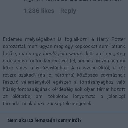
Érdemes mélységeiben is foglalkozni a Harry Potter
sorozattal, mert ugyan még egy képkockát sem láttunk
belőle, máris egy
ideológiai csatatér
lett, ami rengeteg
érdekes és fontos kérdést vet fel, aminek nyilván semmi
köze sincs a varázsvilághoz. A rasszcseréktől, a két
részre szakadt (na jó, háromra) közösség egymásnak
feszülő véleményétől egészen a forrásanyaghoz való
hűség fontosságának kérdéséig sok olyan témát hozott
az előtérbe, ami tökéletes lenyomata a jelenlegi
társadalmunk diskurzusképtelenségének.
Nem akarsz lemaradni semmiről?