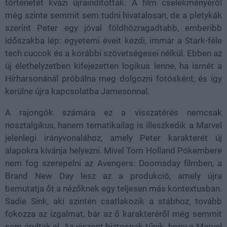
történetét kvázi újraindították. A film cselekményéről
még szinte semmit sem tudni hivatalosan, de a pletykák
szerint Peter egy jóval földhözragadtabb, emberibb
időszakba lép: egyetemi éveit kezdi, immár a Stark-féle
tech cuccok és a korábbi szövetségesei nélkül. Ebben az
új élethelyzetben kifejezetten logikus lenne, ha ismét a
Hírharsonánál próbálna meg dolgozni fotósként, és így
kerülne újra kapcsolatba Jamesonnal.
A rajongók számára ez a visszatérés nemcsak
nosztalgikus, hanem tematikailag is illeszkedik a Marvel
jelenlegi irányvonalához, amely Peter karakterét új
alapokra kívánja helyezni. Mivel Tom Holland Pókembere
nem fog szerepelni az Avengers: Doomsday filmben, a
Brand New Day lesz az a produkció, amely újra
bemutatja őt a nézőknek egy teljesen más kontextusban.
Sadie Sink, aki szintén csatlakozik a stábhoz, tovább
fokozza az izgalmat, bár az ő karakteréről még semmit
sem árultak el. Az viszont biztosnak tűnik, hogy a Marvel