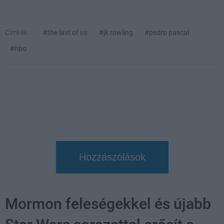
Címkék:
#the last of us
#jk rowling
#pedro pascal
#hbo
Hozzászólások
Mormon feleségekkel és újabb