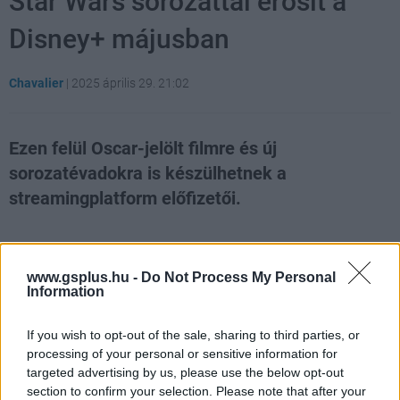
Star Wars sorozattal erősít a
Disney+ májusban
Chavalier
|
2025 április 29. 21:02
Ezen felül Oscar-jelölt filmre és új
sorozatévadokra is készülhetnek a
streamingplatform előfizetői.
Loaded
:
Unmute
21.86%
www.gsplus.hu -
Do Not Process My Personal
Senki sem vádolhatja a Disney-t azzal, hogy ne adna a
Information
változatosságra. Ennek az állításnak a
valóságtartalmáról bárki azonnal meggyőződhet, amint
If you wish to opt-out of the sale, sharing to third parties, or
vet egy pillantást a streamingszolgáltatásába érkező
processing of your personal or sensitive information for
újdonságokra, melyek között kiemelt helyen szerepel a
targeted advertising by us, please use the below opt-out
section to confirm your selection. Please note that after your
2022-es Star Wars: Jedihistóriák és a tavalyi Star Wars: