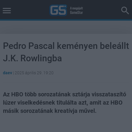
Pedro Pascal keményen beleállt
J.K. Rowlingba
daev
|
2025 április 29. 19:20
Az HBO több sorozatának sztárja visszataszító
lúzer viselkedésnek titulálta azt, amit az HBO
másik sorozatának kreatívja művel.
Loaded
:
Unmute
39.10%