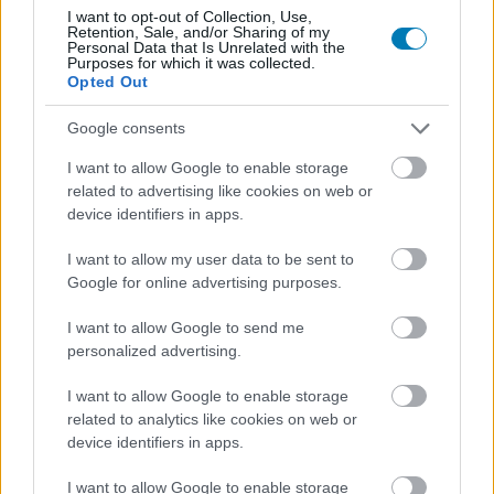
Chalamet főszereplésével, vagy engednie, hogy a mindig
I want to opt-out of Collection, Use,
csodálatos Stanley Tucci végigkalauzolja az olasz
Retention, Sale, and/or Sharing of my
Personal Data that Is Unrelated with the
gasztronómia világának legízletesebb állomásain
Purposes for which it was collected.
Opted Out
(
Stanley Tucci: Az olasz konyha nyomában
).
Google consents
Végezetül érdemes még megemlíteni, hogy a szolgáltató
mostanában nagyon rágyúrt a true crime témára, és
I want to allow Google to enable storage
olyan dráma-, illetve dokusorozatokkal kedveskedik a
related to advertising like cookies on web or
device identifiers in apps.
műfaj kedvelőinek, mint a
Botrány
,
A Fox Hollow farm
sírgödrei: Egy sorozatgyilkos játszótere
, a
Hogyan
I want to allow my user data to be sent to
fogtam el a gyilkosomat
, valamint az
Ördög a
Google for online advertising purposes.
családban: Ruby Franke bukása
. Ezek egytől egyig
elérhetőek a kínálatban, nem kell rájuk várni.
I want to allow Google to send me
personalized advertising.
Ezek tehát a Disney+ májusi újdonságai:
I want to allow Google to enable storage
related to analytics like cookies on web or
Star Wars: Alvilági históriák 1. évad
- május 4.
device identifiers in apps.
Sehol se otthon
- május 7.
I want to allow Google to enable storage