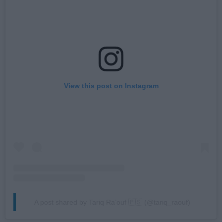
View this post on Instagram
A post shared by Tariq Ra’ouf 🇵🇸 (@tariq_raouf)