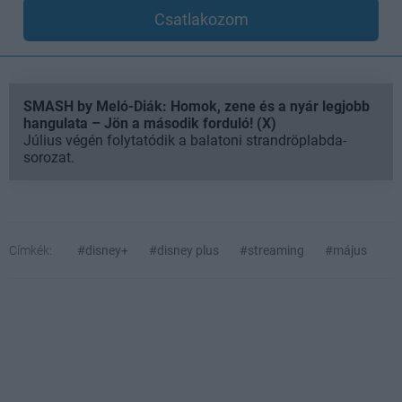
Csatlakozom
SMASH by Meló-Diák: Homok, zene és a nyár legjobb
hangulata – Jön a második forduló! (X)
Július végén folytatódik a balatoni strandröplabda-
sorozat.
Címkék:
#disney+
#disney plus
#streaming
#május