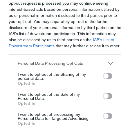
opt-out request is processed you may continue seeing
Birodalmi históriák nyomában járó
Star Wars: Alvilági
interest-based ads based on personal information utilized by
históriák
. A 6 epizódból álló minisorozat a messzi-
us or personal information disclosed to third parties prior to
messzi galaxis két ikonikus bűnözőjének karakterére,
your opt-out. You may separately opt-out of the further
Asajj Ventressre és Cad Bane-re fókuszál, és egy kicsit
disclosure of your personal information by third parties on the
közelebb hozza őket a rajongókhoz.
IAB’s list of downstream participants. This information may
also be disclosed by us to third parties on the
IAB’s List of
Ha már rajongók, természetesen minden műsornak és
Downstream Participants
that may further disclose it to other
third parties.
formátumnak megvan a maga tábora, így a realityk azon
válfajának is, amely egy-egy társadalmi csoportba
Please note that this website/app uses one or more Google
Personal Data Processing Opt Outs
tartozó feleségek botrányokkal teli mindennapjait
services and may gather and store information including but
not limited to your visit or usage behaviour. You may click to
I want to opt-out of the Sharing of my
mutatja be - jelen esetben épp a mormonokét (
A
personal data.
grant or deny consent to Google and its third-party tags to
mormon feleségek titkos élete
).
Opted In
use your data for below specified purposes in below Google
consent section.
I want to opt-out of the Sale of my
Personal Data.
Opted In
Aki viszont valami életszagúbbat és hitelesebbet keres,
I want to opt-out of processing my
annak a nyolc Oscar-díjra jelölt Bob Dylan életrajzi filmet
Personal Data for Targeted Advertising.
Opted In
(
Sehol se nélküled
) érdemes felírnia a listájára Timothée