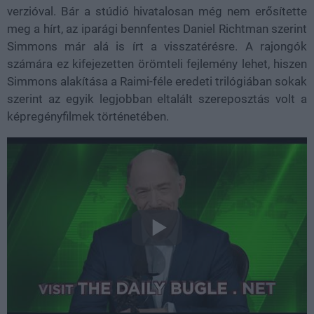
verzióval. Bár a stúdió hivatalosan még nem erősítette
meg a hírt, az iparági bennfentes Daniel Richtman szerint
Simmons már alá is írt a visszatérésre. A rajongók
számára ez kifejezetten örömteli fejlemény lehet, hiszen
Simmons alakítása a Raimi-féle eredeti trilógiában sokak
szerint az egyik legjobban eltalált szereposztás volt a
képregényfilmek történetében.