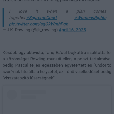
I love it when a plan comes
together.
#SupremeCourt
#WomensRights
pic.twitter.com/agOkWmhPgb
— J.K. Rowling (@jk_rowling)
April 16, 2025
Később egy aktivista, Tariq Ra'ouf bojkottra szólította fel
a közösséget Rowling munkái ellen, a poszt tartalmával
pedig Pascal teljes egészében egyetértett és "undorító
szar"-nak titulálta a helyzetet, az írónő viselkedését pedig
"visszataszító lúzerségnek".