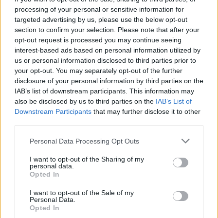
A Lázadók fináléjában ugyanis Ezra a purrgilek
processing of your personal or sensitive information for
targeted advertising by us, please use the below opt-out
segítségével tudta berántani a hiperűrbe Thrawn
section to confirm your selection. Please note that after your
admirális csillagrombolóját, ami így a galaxis ismert
opt-out request is processed you may continue seeing
régióink kívüli, feltérképezetlen területre került (Ezrával
interest-based ads based on personal information utilized by
és az admirálissal együtt).
us or personal information disclosed to third parties prior to
your opt-out. You may separately opt-out of the further
disclosure of your personal information by third parties on the
IAB’s list of downstream participants. This information may
also be disclosed by us to third parties on the
IAB’s List of
Downstream Participants
that may further disclose it to other
third parties.
Please note that this website/app uses one or more Google
Personal Data Processing Opt Outs
services and may gather and store information including but
not limited to your visit or usage behaviour. You may click to
I want to opt-out of the Sharing of my
personal data.
grant or deny consent to Google and its third-party tags to
Opted In
use your data for below specified purposes in below Google
consent section.
I want to opt-out of the Sale of my
Personal Data.
Opted In
Az Ahsoka sorozatban ugyebár épp ide akarhat majd