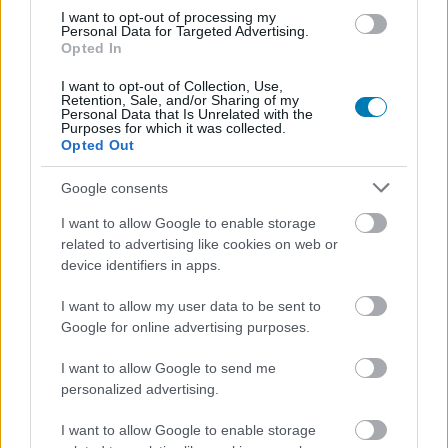
eljutni az Ezrát és Thrawnt kereső címszereplő, szóval
I want to opt-out of processing my
Personal Data for Targeted Advertising.
simán elképzelhető, hogy ott majd még közelebbről is
Opted In
megcsodálhatjuk a most csak megvillantott purrgileket.
I want to opt-out of Collection, Use,
Retention, Sale, and/or Sharing of my
Personal Data that Is Unrelated with the
Purposes for which it was collected.
SMASH by Meló-Diák: Homok, zene és a nyár legjobb
Opted Out
hangulata – Jön a második forduló! (X)
Július végén folytatódik a balatoni strandröplabda-
Google consents
sorozat.
I want to allow Google to enable storage
related to advertising like cookies on web or
device identifiers in apps.
Címkék:
I want to allow my user data to be sent to
#the mandalorian
#disney
#lucasfilm
#star
Google for online advertising purposes.
wars
#disney+
#a mandlóri
#thrawn
#ezra bridger
I want to allow Google to send me
#purrgil
#ahsoka
personalized advertising.
I want to allow Google to enable storage