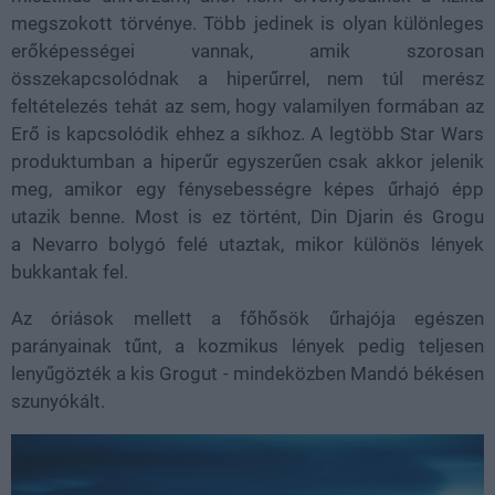
megszokott törvénye. Több jedinek is olyan különleges
erőképességei vannak, amik szorosan
összekapcsolódnak a hiperűrrel, nem túl merész
feltételezés tehát az sem, hogy valamilyen formában az
Erő is kapcsolódik ehhez a síkhoz. A legtöbb Star Wars
produktumban a hiperűr egyszerűen csak akkor jelenik
meg, amikor egy fénysebességre képes űrhajó épp
utazik benne. Most is ez történt,
Din Djarin és Grogu
a Nevarro bolygó felé utaztak, mikor különös lények
bukkantak fel.
Az óriások mellett a főhősök űrhajója egészen
parányainak tűnt, a kozmikus lények pedig teljesen
lenyűgözték a kis Grogut - mindeközben Mandó békésen
szunyókált.