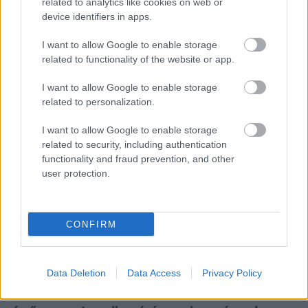
related to analytics like cookies on web or
device identifiers in apps.
I want to allow Google to enable storage
related to functionality of the website or app.
I want to allow Google to enable storage
Hozzászólások
related to personalization.
I want to allow Google to enable storage
related to security, including authentication
Hol ér véget az influenszer és
functionality and fraud prevention, and other
user protection.
hol kezdődik az ember?
Kaci
|
2023 március 3. 14:07
CONFIRM
Március közepén egy nagyon egyedi
Data Deletion
Data Access
Privacy Policy
színdarabra invitálunk benneteket, amit A Király