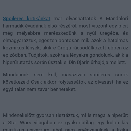
Loaded
:
Unmute
100.00%
Spoileres kritikánkat
már olvashattátok A Mandalóri
harmadik évadának első részéről, most viszont egy picit
még mélyebbre merészkedünk a nyúl üregébe, és
elmagyarázzuk, egészen pontosan mik azok a hatalmas
kozmikus lények, akikre Grogu rácsodálkozott ebben az
epizódban. Tudjátok, azokra a lényekre gondolunk, akik a
hiperűrutazás során úsztak el
Din Djarin űrhajója mellett.
Mondanunk sem kell, masszívan spoileres sorok
következek! Csak akkor folytassátok az olvasást, ha ez
egyáltalán nem zavar benneteket.
Mindenekelőtt gyorsan tisztázzuk, mi is maga a hiperűr:
a Star Wars világában ez gyakorlatilag egy külön kis
misztikus univerzum, ahol nem érvényesülnek a fizika