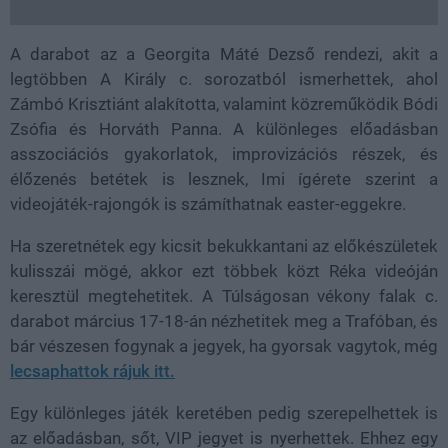
A darabot az a Georgita Máté Dezső rendezi, akit a
legtöbben A Király c. sorozatból ismerhettek, ahol
Zámbó Krisztiánt alakította, valamint közreműködik Bódi
Zsófia és Horváth Panna. A különleges előadásban
asszociációs gyakorlatok, improvizációs részek, és
élőzenés betétek is lesznek, Imi ígérete szerint a
videojáték-rajongók is számíthatnak easter-eggekre.
Ha szeretnétek egy kicsit bekukkantani az előkészületek
kulisszái mögé, akkor ezt többek közt Réka videóján
keresztül megtehetitek. A Túlságosan vékony falak c.
darabot március 17-18-án nézhetitek meg a Trafóban, és
bár vészesen fogynak a jegyek, ha gyorsak vagytok, még
lecsaphattok rájuk itt.
Egy különleges játék keretében pedig szerepelhettek is
az előadásban, sőt, VIP jegyet is nyerhettek. Ehhez egy