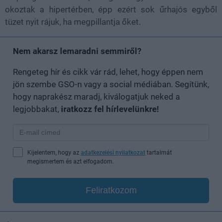
okoztak a hipertérben, épp ezért sok űrhajós egyből
tüzet nyit rájuk, ha megpillantja őket.
Nem akarsz lemaradni semmiről?
Rengeteg hír és cikk vár rád, lehet, hogy éppen nem
jön szembe GSO-n vagy a social médiában. Segítünk,
hogy naprakész maradj, kiválogatjuk neked a
legjobbakat,
iratkozz fel hírlevelünkre!
Kijelentem, hogy az
adatkezelési nyilatkozat
tartalmát
megismertem és azt elfogadom.
Feliratkozom