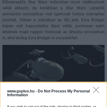
Élőszereplős Star Wars műsorban most találkoztunk
velük először, de korábban a Star Wars Lázadók
animációs sorozatban már igencsak fontos szerephez
jutottak. Ebben a szériában az ifjú jedi, Ezra Bridger
képes volt kapcsolatba lépni velük, pontosan ezért
lehetnek majd nagyon fontosak az Ahsoka sorozatban
is, ahol elvileg Ezra Bridger is visszatérhet.
www.gsplus.hu -
Do Not Process My Personal
Information
Purrgilek a Star Wars Lázadók animációs sorozatban
If you wish to opt-out of the sale, sharing to third parties, or