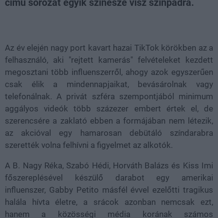
című sorozat egyik színésze visz színpadra.
Loaded
:
Unmute
81.69%
Az év elején nagy port kavart hazai TikTok körökben az a
felhasználó, aki "rejtett kamerás" felvételeket kezdett
megosztani több influenszerről, ahogy azok egyszerűen
csak élik a mindennapjaikat, bevásárolnak vagy
telefonálnak. A privát szféra szempontjából minimum
aggályos videók több százezer embert értek el, de
szerencsére a zaklató ebben a formájában nem létezik,
az akcióval egy hamarosan debütáló színdarabra
szerették volna felhívni a figyelmet az alkotók.
A B. Nagy Réka, Szabó Hédi, Horváth Balázs és Kiss Imi
főszereplésével készülő darabot egy amerikai
influenszer, Gabby Petito másfél évvel ezelőtti tragikus
halála hívta életre, a srácok azonban nemcsak ezt,
hanem a közösségi média korának számos