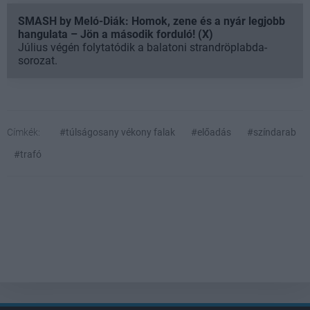
SMASH by Meló-Diák: Homok, zene és a nyár legjobb
hangulata – Jön a második forduló! (X)
Július végén folytatódik a balatoni strandröplabda-
sorozat.
Címkék:
#túlságosany vékony falak
#előadás
#színdarab
#trafó