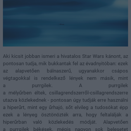
Aki kicsit jobban ismeri a hivatalos Star Wars kánont, az
pontosan tudja, mik bukkantak fel az évadnyitóban: ezek
az alapvetően bálnaszerű, ugyanakkor csápos
végtagokkal is rendelkező lények nem másik, mint
a purrgilek. A purrgilek
a mélyűrben éltek, csillagrendszerről-csillagrendszerre
utazva közlekednek - pontosan úgy tudják erre használni
a hiperűrt, mint egy űrhajó, sőt elvileg a tudosókat épp
ezek a lényeg ösztönözték arra, hogy feltalálják a
hiperűrban való közlekedés módját. Alapvetően
a purrgilek békések, mégis nagyon sok belesetet