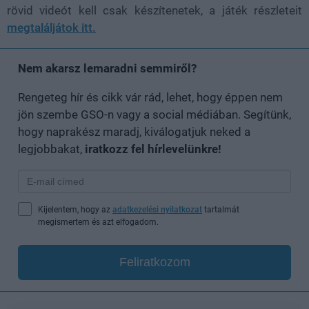
rövid videót kell csak készítenetek, a játék részleteit
megtaláljátok itt.
Nem akarsz lemaradni semmiről?
Rengeteg hír és cikk vár rád, lehet, hogy éppen nem
jön szembe GSO-n vagy a social médiában. Segítünk,
hogy naprakész maradj, kiválogatjuk neked a
legjobbakat,
iratkozz fel hírlevelünkre!
Kijelentem, hogy az
adatkezelési nyilatkozat
tartalmát
megismertem és azt elfogadom.
Feliratkozom