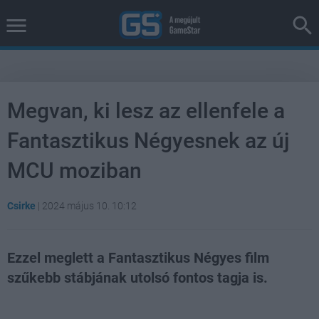
Megvan, ki lesz az ellenfele a
Fantasztikus Négyesnek az új
MCU moziban
Csirke
|
2024 május 10. 10:12
Ezzel meglett a Fantasztikus Négyes film
szűkebb stábjának utolsó fontos tagja is.
Loaded
:
Unmute
39.10%