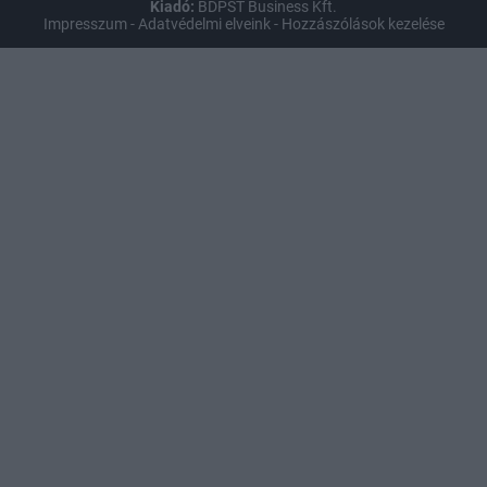
Kiadó:
BDPST Business Kft.
Impresszum
-
Adatvédelmi elveink
-
Hozzászólások kezelése