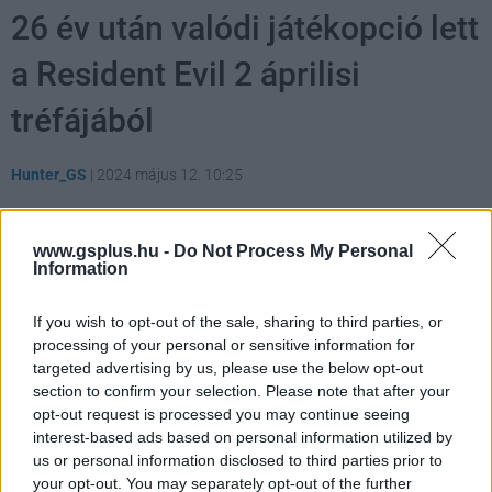
26 év után valódi játékopció lett
a Resident Evil 2 áprilisi
tréfájából
Hunter_GS
|
2024 május 12. 10:25
www.gsplus.hu -
Do Not Process My Personal
Nem hittük volna, hogy ez megtörténhet, de az
Information
Akuma Mode tényleg valósággá vált.
If you wish to opt-out of the sale, sharing to third parties, or
Loaded
:
Unmute
21.86%
processing of your personal or sensitive information for
targeted advertising by us, please use the below opt-out
Annak a hagyománya, hogy játékipar április 1-jén a
section to confirm your selection. Please note that after your
bolondját járatja az emberekkel, nagyon messzire nyúlik
opt-out request is processed you may continue seeing
interest-based ads based on personal information utilized by
vissza, és ebben a szaksajtó is kezdettől fogva partner
us or personal information disclosed to third parties prior to
volt. Az egyik legemlékezetesebb tréfát úgy 26 évvel
your opt-out. You may separately opt-out of the further