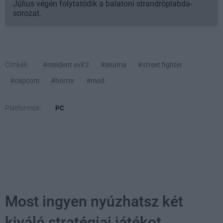
Július végén folytatódik a balatoni strandröplabda-
sorozat.
Címkék:
#resident evil 2
#akuma
#street fighter
#capcom
#horror
#mod
Platformok:
PC
Most ingyen nyúzhatsz két
kiváló stratégiai játékot