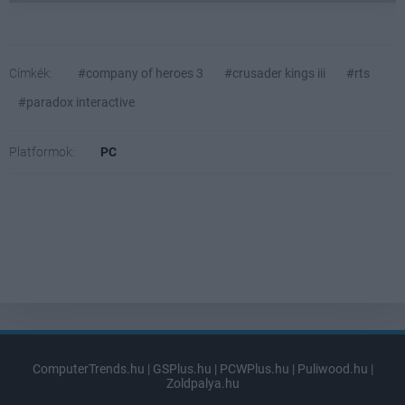
Címkék:
#company of heroes 3
#crusader kings iii
#rts
#paradox interactive
Platformok:
PC
ComputerTrends.hu
|
GSPlus.hu
|
PCWPlus.hu
|
Puliwood.hu
|
Zoldpalya.hu