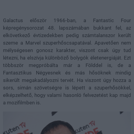
Galactus először 1966-ban, a Fantastic Four
képregénysorozat 48. lapszámában bukkant fel, az
elkövetkező évtizedekben pedig számtalanszor került
szeme a Marvel szuperhőscsapatával. Apavetően nem
mélységesen gonosz karakter, viszont csak úgy tud
létezni, ha elszívja különböző bolygók életenergiáját. Ezt
többször megpróbálta már a Földdel is, de a
Fantasztikus Négyesnek és más hősöknek mindig
sikerült megakadályozni tervét. Ha viszont úgy hozza a
sors, simán szövetségre is lépett a szuperhősökkel,
elképzelhető, hogy valami hasonló felvezetést kap majd
a mozifilmben is.