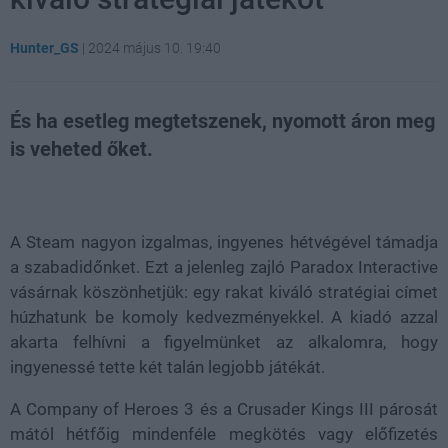
Hunter_GS
|
2024 május 10. 19:40
És ha esetleg megtetszenek, nyomott áron meg
is veheted őket.
Loaded
:
Unmute
21.86%
A Steam nagyon izgalmas, ingyenes hétvégével támadja
a szabadidőnket. Ezt a jelenleg zajló Paradox Interactive
vásárnak köszönhetjük: egy rakat kiváló stratégiai címet
húzhatunk be komoly kedvezményekkel. A kiadó azzal
akarta felhívni a figyelmünket az alkalomra, hogy
ingyenessé tette két talán legjobb játékát.
A Company of Heroes 3 és a Crusader Kings III párosát
mától hétfőig mindenféle megkötés vagy előfizetés