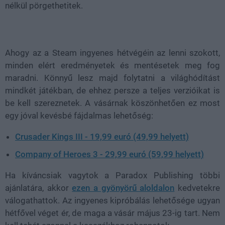
nélkül pörgethetitek.
Ahogy az a Steam ingyenes hétvégéin az lenni szokott,
minden elért eredményetek és mentésetek meg fog
maradni. Könnyű lesz majd folytatni a világhódítást
mindkét játékban, de ehhez persze a teljes verzióikat is
be kell szereznetek. A vásárnak köszönhetően ez most
egy jóval kevésbé fájdalmas lehetőség:
Crusader Kings III - 19,99 euró (49,99 helyett)
Company of Heroes 3 - 29,99 euró (59,99 helyett)
Ha kíváncsiak vagytok a Paradox Publishing többi
ajánlatára, akkor
ezen a gyönyörű aloldalon
kedvetekre
válogathattok. Az ingyenes kipróbálás lehetősége ugyan
hétfővel véget ér, de maga a vásár május 23-ig tart. Nem