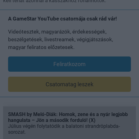
kell tehát azonnal a kasszákhoz rohannotok.
A GameStar YouTube csatornája csak rád vár!
Videótesztek, magyarázók, érdekességek,
beszélgetések, livestreamek, végigjátszások,
magyar feliratos előzetesek.
Feliratkozom
Csatornatag leszek
SMASH by Meló-Diák: Homok, zene és a nyár legjobb
hangulata – Jön a második forduló! (X)
Július végén folytatódik a balatoni strandröplabda-
sorozat.