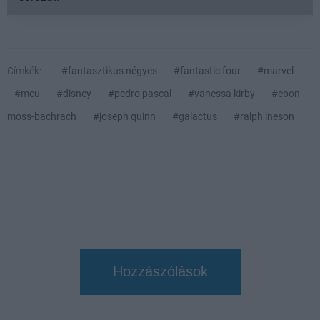
Címkék:
#fantasztikus négyes
#fantastic four
#marvel
#mcu
#disney
#pedro pascal
#vanessa kirby
#ebon
moss-bachrach
#joseph quinn
#galactus
#ralph ineson
Hozzászólások