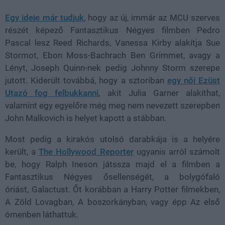
Egy ideje már tudjuk
, hogy az új, immár az MCU szerves
részét képező Fantasztikus Négyes filmben Pedro
Pascal lesz Reed Richards, Vanessa Kirby alakítja Sue
Stormot, Ebon Moss-Bachrach Ben Grimmet, avagy a
Lényt, Joseph Quinn-nek pedig Johnny Storm szerepe
jutott. Kiderült továbbá, hogy a sztoriban
egy női Ezüst
Utazó fog felbukkanni
, akit Julia Garner alakíthat,
valamint egy egyelőre még meg nem nevezett szerepben
John Malkovich is helyet kapott a stábban.
Most pedig a kirakós utolsó darabkája is a helyére
került, a
The Hollywood Reporter
ugyanis arról számolt
be, hogy Ralph Ineson játssza majd el a filmben a
Fantasztikus Négyes ősellenségét, a bolygófaló
óriást, Galactust. Őt korábban a Harry Potter filmekben,
A Zöld Lovagban, A boszorkányban, vagy épp Az első
ómenben láthattuk.