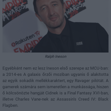
Ralph Ineson
Egyébként nem ez lesz Ineson első szerepe az MCU-ban:
a 2014-es A galaxis őrzői moziban ugyanis ő alakította
az egyik sokadik mellékkaraktert, egy Ravager pilótát. A
gamerek számára sem ismeretlen a munkássága, hiszen
ő kölcsönözte hangját Cidnek is a Final Fantasy XVI-ban,
illetve Charles Vane-nek az Assassin's Creed IV: Black
Flagben.