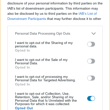
ezelőtt, 1998 áprilisában az EGM2 nevű magazin sütötte
disclosure of your personal information by third parties on the
el, amely azzal viccelődött a tippek-trükkök rovatában,
IAB’s list of downstream participants. This information may
hogy Akuma, a
Street Fighter
egyik klasszikus harcosa
also be disclosed by us to third parties on the
IAB’s List of
Downstream Participants
that may further disclose it to other
feloldható karakter a Resident Evil 2-ben.
third parties.
Az "Akuma Mode" eléréséhez elvileg annyit kellett
Please note that this website/app uses one or more Google
Personal Data Processing Opt Outs
tennünk, hogy hatszor végigjátsszuk a kampányt Leonnal
services and may gather and store information including but
és Clairrel is, ráadásul mindezt úgy, hogy csak pisztolyt
not limited to your visit or usage behaviour. You may click to
I want to opt-out of the Sharing of my
personal data.
grant or deny consent to Google and its third-party tags to
és kést használva "A" rangot érünk el minden ütközetnél.
Opted In
use your data for below specified purposes in below Google
Gyerekjáték, ugye?
consent section.
I want to opt-out of the Sale of my
Personal Data.
Opted In
I want to opt-out of processing my
Mindenesetre az áprilisi tréfa egy kicsit visszaütött,
Personal Data for Targeted Advertising.
amikor játékrajongók tömegei próbálták meg feloldani
Opted In
Akumát, és szomorúan konstatálták, hogy átverték őket.
I want to opt-out of Collection, Use,
A zavarodottságból iparági legenda, majd közösségi
Retention, Sale, and/or Sharing of my
Personal Data that Is Unrelated with the
poén lett, és mint minden közösségi poént, a modderek
Purposes for which it was collected.
ezt is valóra váltották.
Opted Out