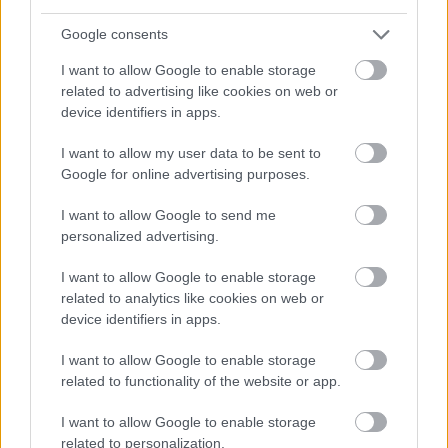
Google consents
Resident Akuma is an urban legend revolving
around Resident Evil 2. He was the subject of an
I want to allow Google to enable storage
April Fool's joke where he was said to be a bonus
related to advertising like cookies on web or
chara. EGM commonly published April Fool's jokes
device identifiers in apps.
and was known for fooling people into believing a
I want to allow my user data to be sent to
Sheng Long character existed in SF2.
Google for online advertising purposes.
pic.twitter.com/bi4MnjRnwi
— biollo (ॐ) (@EXbiollo)
April 1, 2023
I want to allow Google to send me
personalized advertising.
Pár hobbifejlesztő (Captain Kashup, Snipz, Zky)
közreműködésével és Maximilian Dood támogatásával
I want to allow Google to enable storage
related to analytics like cookies on web or
megszületett az Akuma Mode mod,
amit mindenki
device identifiers in apps.
szabadon letölthet
és használhat a Resident Evil 2
klasszikus kiadásával.
I want to allow Google to enable storage
related to functionality of the website or app.
Birkin faces against an... otherworldly foe!
ft.
@maximilian_
pic.twitter.com/CjPn68TbSZ
I want to allow Google to enable storage
related to personalization.
— Brunty (@brunty023)
May 9, 2024