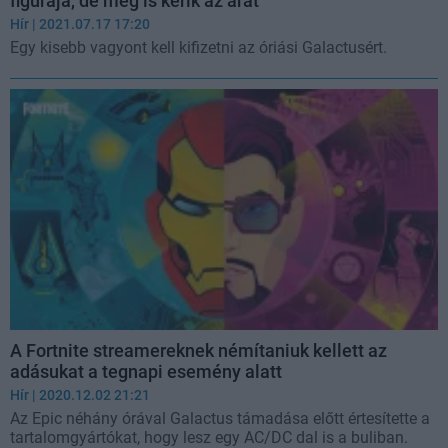
figurája, de meg is kérik az árát
Hír
| 2021.07.17 17:20
Egy kisebb vagyont kell kifizetni az óriási Galactusért.
A Fortnite streamereknek némítaniuk kellett az
adásukat a tegnapi esemény alatt
Hír
| 2020.12.02 21:21
Az Epic néhány órával Galactus támadása előtt értesítette a
tartalomgyártókat, hogy lesz egy AC/DC dal is a buliban.