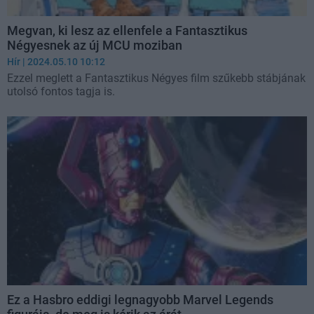
Megvan, ki lesz az ellenfele a Fantasztikus
Négyesnek az új MCU moziban
Hír
| 2024.05.10 10:12
Ezzel meglett a Fantasztikus Négyes film szűkebb stábjának
utolsó fontos tagja is.
Ez a Hasbro eddigi legnagyobb Marvel Legends