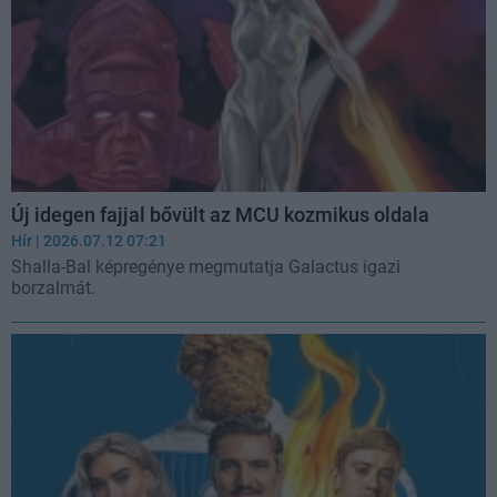
Új idegen fajjal bővült az MCU kozmikus oldala
Hír
| 2026.07.12 07:21
Shalla-Bal képregénye megmutatja Galactus igazi
borzalmát.