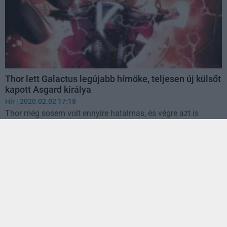
Thor lett Galactus legújabb hírnöke, teljesen új külsőt
kapott Asgard királya
Hír
| 2020.02.02 17:18
Thor még sosem volt ennyire hatalmas, és végre azt is
tudjuk, hogyan lehet ismét két ép szeme és két ugyancsak
sértetlen karja az istenségnek.