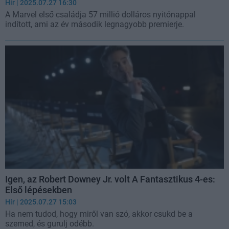
Hír
| 2025.07.27 16:30
A Marvel első családja 57 millió dolláros nyitónappal
indított, ami az év második legnagyobb premierje.
Igen, az Robert Downey Jr. volt A Fantasztikus 4-es:
Első lépésekben
Hír
| 2025.07.27 15:03
Ha nem tudod, hogy miről van szó, akkor csukd be a
szemed, és gurulj odébb.