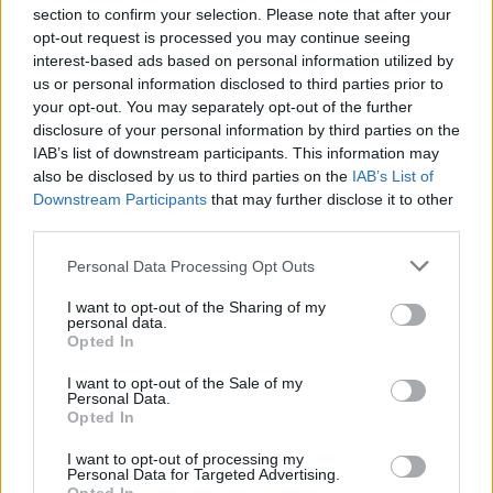
section to confirm your selection. Please note that after your
opt-out request is processed you may continue seeing
interest-based ads based on personal information utilized by
us or personal information disclosed to third parties prior to
Szakállas Lénnyel borzolja a kedélyeket A
your opt-out. You may separately opt-out of the further
Fantasztikus 4-es: Első lépések utolsó előzetese
disclosure of your personal information by third parties on the
IAB’s list of downstream participants. This information may
Hír
| 2025.06.25 17:34
also be disclosed by us to third parties on the
IAB’s List of
Megkapta végső trailerét A Fantasztikus 4-es: Első lépések.
Downstream Participants
that may further disclose it to other
third parties.
Please note that this website/app uses one or more Google
Personal Data Processing Opt Outs
services and may gather and store information including but
not limited to your visit or usage behaviour. You may click to
I want to opt-out of the Sharing of my
personal data.
grant or deny consent to Google and its third-party tags to
Opted In
use your data for below specified purposes in below Google
consent section.
I want to opt-out of the Sale of my
Personal Data.
Opted In
I want to opt-out of processing my
Personal Data for Targeted Advertising.