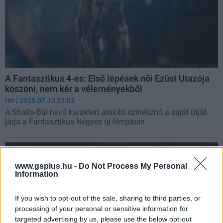
A Fantasztikus 4-es: Első lépések női Ezüst Utazója
köszöni, nem kér a véleményekből
Hír
| 2025.07.13 22:02
A Shalla-Bal nevű karaktert alakító színésznő a saját útját
járja a Fantasztikus Négyes új filmjében
www.gsplus.hu -
Do Not Process My Personal
Information
If you wish to opt-out of the sale, sharing to third parties, or
processing of your personal or sensitive information for
targeted advertising by us, please use the below opt-out