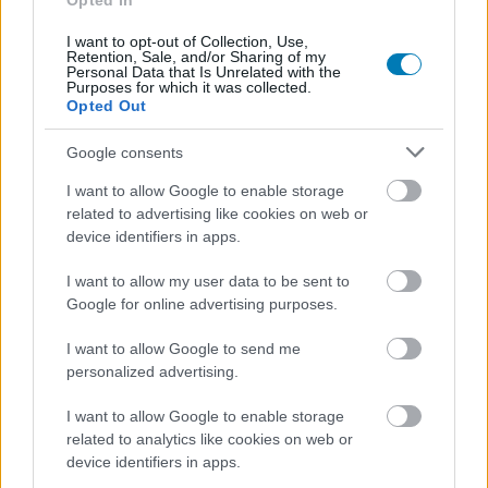
Opted In
Pizzareklám lőtte el a Fantasztikus Négyes egyik
I want to opt-out of Collection, Use,
ellenfelét?
Retention, Sale, and/or Sharing of my
Hír
| 2025.06.18 19:35
Personal Data that Is Unrelated with the
Purposes for which it was collected.
Egyelőre nem tudni, hogy az ikonikus ellenség tényleg
Opted Out
felbukkan-e A Fantasztikus 4-es: Első lépések című filmben.
Google consents
I want to allow Google to enable storage
related to advertising like cookies on web or
device identifiers in apps.
I want to allow my user data to be sent to
Google for online advertising purposes.
I want to allow Google to send me
personalized advertising.
I want to allow Google to enable storage
related to analytics like cookies on web or
Hát persze, hogy A Fantasztikus 4-es: Első lépések is
device identifiers in apps.
saját popcornos vödröt kap, de érkezett egy új