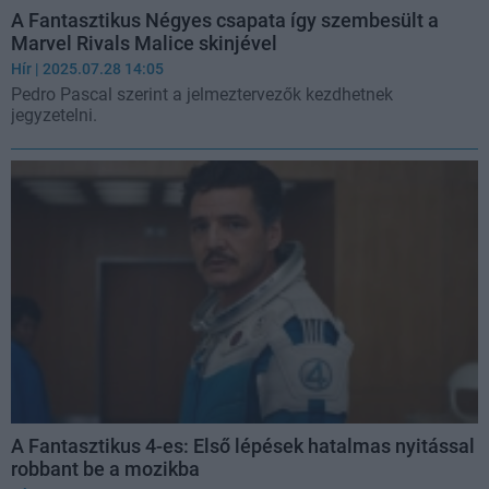
A Fantasztikus Négyes csapata így szembesült a
Marvel Rivals Malice skinjével
Hír
| 2025.07.28 14:05
Pedro Pascal szerint a jelmeztervezők kezdhetnek
jegyzetelni.
A Fantasztikus 4-es: Első lépések hatalmas nyitással
robbant be a mozikba