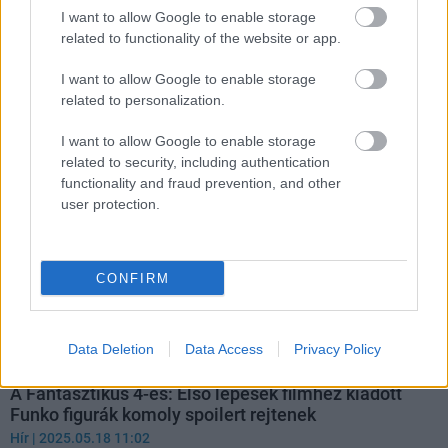
előzetes is
I want to allow Google to enable storage
Hír
| 2025.06.04 17:36
related to functionality of the website or app.
A Marvel végre elindította a jegyelővételt az új Fantasztikus
Négyes-filmre, és a rajongók már most őrületbe kergetik a
I want to allow Google to enable storage
mozikat a Galactus-vödörrel.
related to personalization.
I want to allow Google to enable storage
related to security, including authentication
functionality and fraud prevention, and other
user protection.
CONFIRM
Data Deletion
Data Access
Privacy Policy
A Fantasztikus 4-es: Első lépések filmhez kiadott
Funko figurák komoly spoilert rejtenek
Hír
| 2025.05.18 11:02