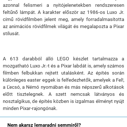
azonnal felismeri a nyitójelenetekben rendszeresen
feltűnő lámpát. A karakter először az 1986-os Luxo Jr.
című rövidfilmben jelent meg, amely forradalmasította
az animációs rövidfilmek világát és megalapozta a Pixar
stílusát.
A 613 darabból álló LEGO készlet tartalmazza a
mozgatható Luxo Jr.-t és a Pixar labdát is, amely számos
filmben felbukkan rejtett utalásként. Az építés során
különleges easter eggek is felfedezhetők, amelyek a Fel!,
a L'ecsó, a Némó nyomában és más népszerű alkotások
előtt tisztelegnek. A szett nemcsak látványos és
nosztalgikus, de építés közben is izgalmas élményt nyújt
minden Pixar-rajongónak.
Nem akarsz lemaradni semmiről?