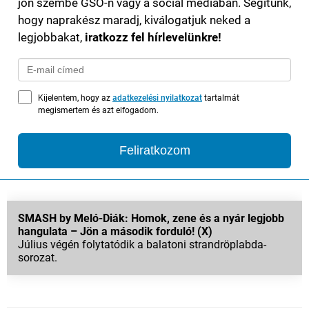
jön szembe GSO-n vagy a social médiában. Segítünk,
hogy naprakész maradj, kiválogatjuk neked a
legjobbakat,
iratkozz fel hírlevelünkre!
Kijelentem, hogy az
adatkezelési nyilatkozat
tartalmát
megismertem és azt elfogadom.
Feliratkozom
SMASH by Meló-Diák: Homok, zene és a nyár legjobb
hangulata – Jön a második forduló! (X)
Július végén folytatódik a balatoni strandröplabda-
sorozat.