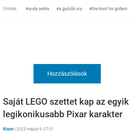
Címkék:
#andy serkis
#a gyűrűk ura
#the hunt for gollam
Hozzászólások
Saját LEGO szettet kap az egyik
legikonikusabb Pixar karakter
Rixon
|
2025 május 9. 07:01