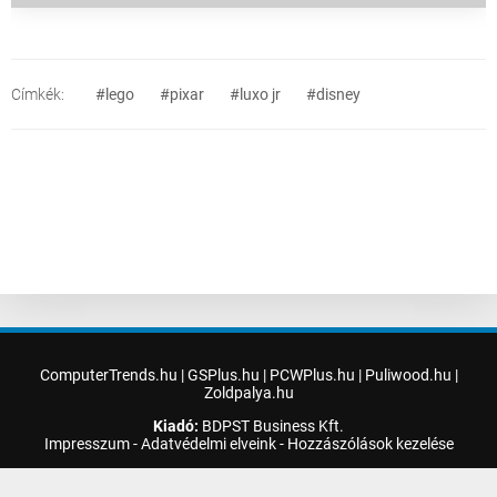
Címkék:
#lego
#pixar
#luxo jr
#disney
ComputerTrends.hu
|
GSPlus.hu
|
PCWPlus.hu
|
Puliwood.hu
|
Zoldpalya.hu
Kiadó:
BDPST Business Kft.
Impresszum
-
Adatvédelmi elveink
-
Hozzászólások kezelése