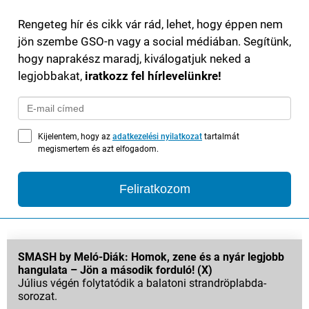
Rengeteg hír és cikk vár rád, lehet, hogy éppen nem
jön szembe GSO-n vagy a social médiában. Segítünk,
hogy naprakész maradj, kiválogatjuk neked a
legjobbakat,
iratkozz fel hírlevelünkre!
Kijelentem, hogy az
adatkezelési nyilatkozat
tartalmát
megismertem és azt elfogadom.
Feliratkozom
SMASH by Meló-Diák: Homok, zene és a nyár legjobb
hangulata – Jön a második forduló! (X)
Július végén folytatódik a balatoni strandröplabda-
sorozat.