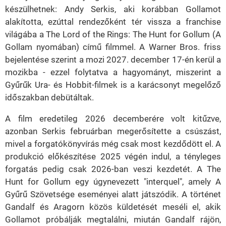
készülhetnek: Andy Serkis, aki korábban Gollamot
alakította, ezúttal rendezőként tér vissza a franchise
világába a The Lord of the Rings: The Hunt for Gollum (A
Gollam nyomában) című filmmel. A Warner Bros. friss
bejelentése szerint a mozi 2027. december 17-én kerül a
mozikba - ezzel folytatva a hagyományt, miszerint a
Gyűrűk Ura- és Hobbit-filmek is a karácsonyt megelőző
időszakban debütáltak.
A film eredetileg 2026 decemberére volt kitűzve,
azonban Serkis februárban megerősítette a csúszást,
mivel a forgatókönyvírás még csak most kezdődött el. A
produkció előkészítése 2025 végén indul, a tényleges
forgatás pedig csak 2026-ban veszi kezdetét. A The
Hunt for Gollum egy úgynevezett "interquel", amely A
Gyűrű Szövetsége eseményei alatt játszódik. A történet
Gandalf és Aragorn közös küldetését meséli el, akik
Gollamot próbálják megtalálni, miután Gandalf rájön,