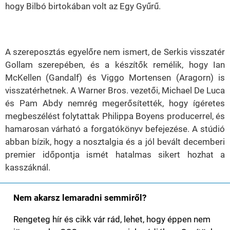
hogy Bilbó birtokában volt az Egy Gyűrű.
A szereposztás egyelőre nem ismert, de Serkis visszatér
Gollam szerepében, és a készítők remélik, hogy Ian
McKellen (Gandalf) és Viggo Mortensen (Aragorn) is
visszatérhetnek. A Warner Bros. vezetői, Michael De Luca
és Pam Abdy nemrég megerősítették, hogy ígéretes
megbeszélést folytattak Philippa Boyens producerrel, és
hamarosan várható a forgatókönyv befejezése. A stúdió
abban bízik, hogy a nosztalgia és a jól bevált decemberi
premier időpontja ismét hatalmas sikert hozhat a
kasszáknál.
Nem akarsz lemaradni semmiről?
Rengeteg hír és cikk vár rád, lehet, hogy éppen nem