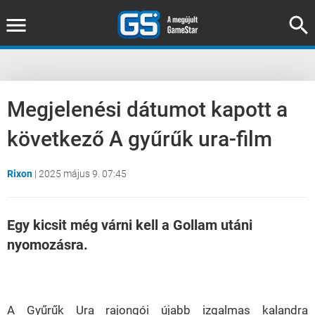
Megjelenési dátumot kapott a
következő A gyűrűk ura-film
Rixon
|
2025 május 9. 07:45
Egy kicsit még várni kell a Gollam utáni
nyomozásra.
Loaded
:
Unmute
37.00%
A Gyűrűk Ura rajongói újabb izgalmas kalandra