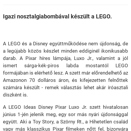
Igazi nosztalgiabombával készült a LEGO.
Loaded
:
Unmute
21.86%
A LEGO és a Disney együttműködése nem újdonság, de
a legújabb közös készlet minden eddiginél ikonikusabb
darab. A Pixar híres lámpája, Luxo Jr., valamint a jól
ismert sárga-kék-piros labda mostantól LEGO
formájában is elérhető lesz. A szett már előrendelhető az
Amazonon 70 dolláros áron, és kifejezetten felnőttek
számára készült - remek választás lehet akár íróasztali
díszként is.
A LEGO Ideas Disney Pixar Luxo Jr. szett hivatalosan
június 1-jén jelenik meg, egy sor más nyári újdonsággal
együtt. Aki a Toy Story, a Szörny Rt., a Hihetetlen család
vagy más klasszikus Pixar filmeken nőtt fel, bizonyára