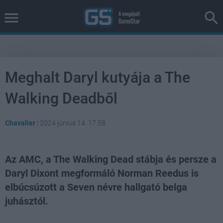
Meghalt Daryl kutyája a The
Walking Deadből
Chavalier
|
2024 június 14. 17:58
Az AMC, a The Walking Dead stábja és persze a
Daryl Dixont megformáló Norman Reedus is
elbúcsúzott a Seven névre hallgató belga
juhásztól.
Loaded
:
Unmute