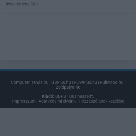
#nyereményjáték
ComputerTrends.hu
|
GSPlus.hu
|
PCWPlus.hu
|
Puliwood.hu
|
Zoldpalya.hu
Kiadó:
BDPST Business Kft.
Impresszum
-
Adatvédelmi elveink
-
Hozzászólások kezelése