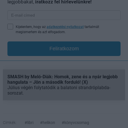
legjobbakat,
iratkozz fel hírlevelünkre!
Kijelentem, hogy az
adatkezelési nyilatkozat
tartalmát
megismertem és azt elfogadom.
Feliratkozom
SMASH by Meló-Diák: Homok, zene és a nyár legjobb
hangulata – Jön a második forduló! (X)
Július végén folytatódik a balatoni strandröplabda-
sorozat.
Címkék:
#libri
#helikon
#könyvcsomag