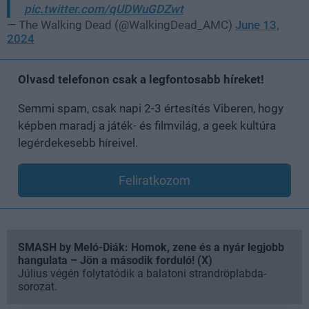
pic.twitter.com/qUDWuGDZwt
— The Walking Dead (@WalkingDead_AMC)
June 13,
2024
Olvasd telefonon csak a legfontosabb híreket!
Semmi spam, csak napi 2-3 értesítés Viberen, hogy
képben maradj a játék- és filmvilág, a geek kultúra
legérdekesebb híreivel.
Feliratkozom
SMASH by Meló-Diák: Homok, zene és a nyár legjobb
hangulata – Jön a második forduló! (X)
Július végén folytatódik a balatoni strandröplabda-
sorozat.