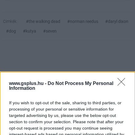
Címkék:
#the walking dead
#norman reedus
#daryl dixon
#dog
#kutya
#seven
www.gsplus.hu -
Do Not Process My Personal
Information
Hozzászólások
If you wish to opt-out of the sale, sharing to third parties, or
processing of your personal or sensitive information for
targeted advertising by us, please use the below opt-out
Könyv Kobe Bryantről, egy
section to confirm your selection. Please note that after your
opt-out request is processed you may continue seeing
interest-based ads based on personal information utilized by