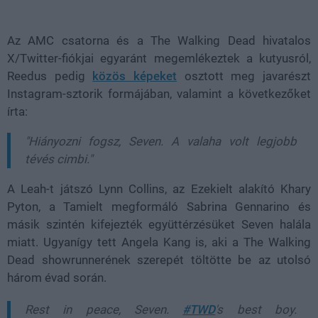
Az AMC csatorna és a The Walking Dead hivatalos
X/Twitter-fiókjai egyaránt megemlékeztek a kutyusról,
Reedus pedig
közös képeket
osztott meg javarészt
Instagram-sztorik formájában, valamint a következőket
írta:
"Hiányozni fogsz, Seven. A valaha volt legjobb
tévés cimbi."
A Leah-t játszó Lynn Collins, az Ezekielt alakító Khary
Pyton, a Tamielt megformáló Sabrina Gennarino és
másik szintén kifejezték együttérzésüket Seven halála
miatt. Ugyanígy tett Angela Kang is, aki a The Walking
Dead showrunnerének szerepét töltötte be az utolsó
három évad során.
Rest in peace, Seven.
#TWD
's best boy.