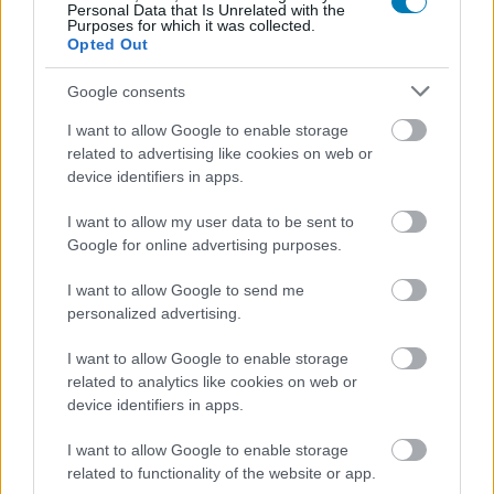
rossz nem származhat abból, ha hordozható játékkonzol
Personal Data that Is Unrelated with the
Purposes for which it was collected.
helyett könyvet viszünk a szabadba, kiülünk egy parkba
Opted Out
olvasni, vagy a nyaralás során, a vízparton kapunk elő
valamilyen szórakoztató, elgondolkodtató művet.
Google consents
I want to allow Google to enable storage
Tökéletes időzítéssel jelent meg a közelmúltban Craig
related to advertising like cookies on web or
Shreve könyve,
Az afrikai szamuráj
, ami épp arról a
device identifiers in apps.
Jaszukéról szól, aki a novemberben megjelenő
Assassin's Creed: Shadows egyik főszereplőjét is ihlette.
I want to allow my user data to be sent to
Google for online advertising purposes.
Nem tudni róla sokat, története mégis érdekes -
olyannyira, hogy a Netflix is feldolgozza majd.
I want to allow Google to send me
personalized advertising.
Kobe Bryant viszont nagyon is valós volt: a tragikusan
fiatalon elhunyt kosaras életéről Mike Sielski
I want to allow Google to enable storage
Felemelkedés - Avagy hogyan vált Kobe Bryant
related to analytics like cookies on web or
halhatatlanná
című könyve szól, amely június 26-án
device identifiers in apps.
jelenik majd meg.
I want to allow Google to enable storage
related to functionality of the website or app.