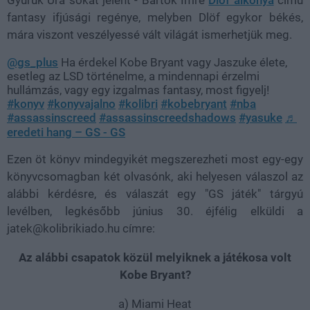
Gyűrűk Ura sokat jelent - Bartók Imre
Dlöf alkonya
című
fantasy ifjúsági regénye, melyben Dlöf egykor békés,
mára viszont veszélyessé vált világát ismerhetjük meg.
@gs_plus
Ha érdekel Kobe Bryant vagy Jaszuke élete,
esetleg az LSD történelme, a mindennapi érzelmi
hullámzás, vagy egy izgalmas fantasy, most figyelj!
#konyv
#konyvajalno
#kolibri
#kobebryant
#nba
#assassinscreed
#assassinscreedshadows
#yasuke
♬
eredeti hang – GS - GS
Ezen öt könyv mindegyikét megszerezheti most egy-egy
könyvcsomagban két olvasónk, aki helyesen válaszol az
alábbi kérdésre, és válaszát egy "GS játék" tárgyú
levélben, legkésőbb június 30. éjfélig elküldi a
jatek@kolibrikiado.hu címre:
Az alábbi csapatok közül melyiknek a játékosa volt
Kobe Bryant?
a) Miami Heat