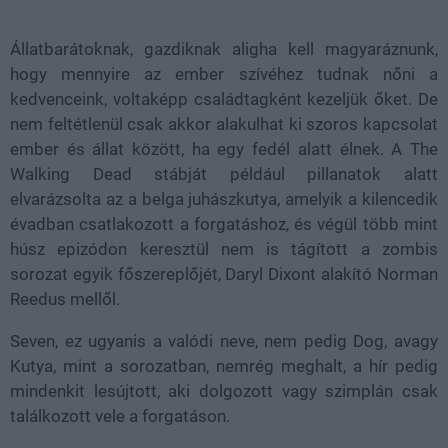
37.53%
Állatbarátoknak, gazdiknak aligha kell magyaráznunk,
hogy mennyire az ember szívéhez tudnak nőni a
kedvenceink, voltaképp családtagként kezeljük őket. De
nem feltétlenül csak akkor alakulhat ki szoros kapcsolat
ember és állat között, ha egy fedél alatt élnek. A The
Walking Dead stábját például pillanatok alatt
elvarázsolta az a belga juhászkutya, amelyik a kilencedik
évadban csatlakozott a forgatáshoz, és végül több mint
húsz epizódon keresztül nem is tágított a zombis
sorozat egyik főszereplőjét, Daryl Dixont alakító Norman
Reedus mellől.
Seven, ez ugyanis a valódi neve, nem pedig Dog, avagy
Kutya, mint a sorozatban, nemrég meghalt, a hír pedig
mindenkit lesújtott, aki dolgozott vagy szimplán csak
találkozott vele a forgatáson.