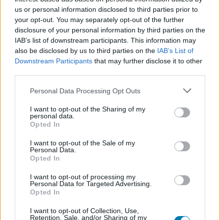
afrikai szamurájról és más
us or personal information disclosed to third parties prior to
izgalmas témákról – most
your opt-out. You may separately opt-out of the further
disclosure of your personal information by third parties on the
mindet elviheted!
IAB’s list of downstream participants. This information may
also be disclosed by us to third parties on the
IAB’s List of
Downstream Participants
that may further disclose it to other
third parties.
PacaGS
|
2024 június 17. 17:49
Please note that this website/app uses one or more Google
Personal Data Processing Opt Outs
services and may gather and store information including but
not limited to your visit or usage behaviour. You may click to
I want to opt-out of the Sharing of my
Ha érdekel Kobe Bryant vagy Jaszuke élete,
personal data.
grant or deny consent to Google and its third-party tags to
Opted In
esetleg az LSD történelme, a mindennapi
use your data for below specified purposes in below Google
érzelmi hullámzás, vagy egy izgalmas fantasy,
consent section.
I want to opt-out of the Sale of my
Personal Data.
most figyelj!
Opted In
Loaded
:
Unmute
I want to opt-out of processing my
21.14%
Personal Data for Targeted Advertising.
Opted In
A játékvilágban a nyár jellemzően uborkaszezon, idén
I want to opt-out of Collection, Use,
sincs másképp. Kint ellenben szuper az idő, és semmi
Retention, Sale, and/or Sharing of my