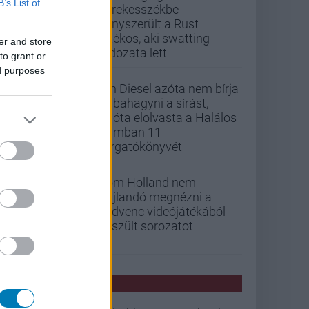
B’s List of
kerekesszékbe
kényszerült a Rust
játékos, aki swatting
er and store
áldozata lett
to grant or
ed purposes
Vin Diesel azóta nem bírja
abbahagyni a sírást,
mióta elolvasta a Halálos
iramban 11
forgatókönyvét
Tom Holland nem
hajlandó megnézni a
kedvenc videójátékából
készült sorozatot
PCW HÍREK