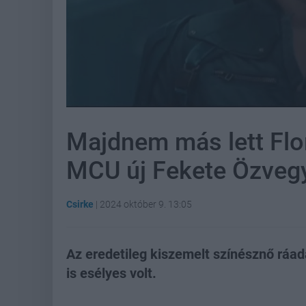
Majdnem más lett Flo
MCU új Fekete Özveg
Csirke
|
2024 október 9. 13:05
Az eredetileg kiszemelt színésznő ráa
is esélyes volt.