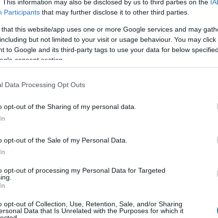
. This information may also be disclosed by us to third parties on the
IA
ustin Kroll újságíró osztotta meg, aki szerint Ronan
Participants
that may further disclose it to other third parties.
iránt. Maga Ronan is kijelentette egy interjúban, hogy
lentétben Florence Pugh kiváló választásnak bizonyult,
 that this website/app uses one or more Google services and may gath
y és szórakoztató lenni egy Marvel filmben.
including but not limited to your visit or usage behaviour. You may click 
 to Google and its third-party tags to use your data for below specifi
ogle consent section.
l Data Processing Opt Outs
o opt-out of the Sharing of my personal data.
In
o opt-out of the Sale of my Personal Data.
In
to opt-out of processing my Personal Data for Targeted
ing.
In
o opt-out of Collection, Use, Retention, Sale, and/or Sharing
ersonal Data that Is Unrelated with the Purposes for which it
lected.