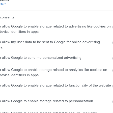
Out
consents
o allow Google to enable storage related to advertising like cookies on
evice identifiers in apps.
o allow my user data to be sent to Google for online advertising
oirse Ronan
s.
to allow Google to send me personalized advertising.
rette volna a stúdió a Marvel szereplőgárdában látni.
oss Whedon, a film rendezője Ronant képzelte el Wanda
o allow Google to enable storage related to analytics like cookies on
t mindannyian tudjuk, a karaktert Elizabeth Olsen
evice identifiers in apps.
 sorozatban szerepelt.
o allow Google to enable storage related to functionality of the website
szuperhősfilmek iránt, ma már a kisebb, független
lmúlt évtizedben nem vállalt nagy költségvetésű
 fordult, amelyek kreatívabb szabadságot biztosítanak
o allow Google to enable storage related to personalization.
ennydörgők* lesz a következő nagy próbatétel, amely
o allow Google to enable storage related to security, including