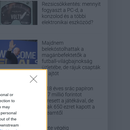
Rezsicsökkentés: mennyit
fogyaszt a PC-d, a
konzolod és a többi
elektronikai eszközöd?
Majdnem
belekóstolhattak a
magánbefektetők a
futball-világbajnokság
üzletébe, de rájuk csapták
az ajtót
A 18 éves srác papíron
437 millió forintot
sonal or
keresett a játékával, de
ection to
csak 650 ezret kapott a
ou may
Steamtől
 personal
out of the
 downstream
Élete végéig