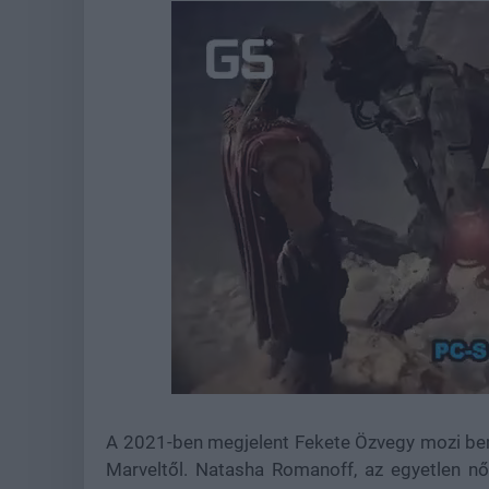
Loaded
:
Unmute
37.51%
A 2021-ben megjelent Fekete Özvegy mozi be
Marveltől. Natasha Romanoff, az egyetlen nő