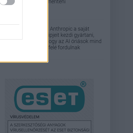
lemeríteni
Az Anthropic a saját
chipjeit kezdi gyártani,
ahogy az AI óriások mind
befelé fordulnak