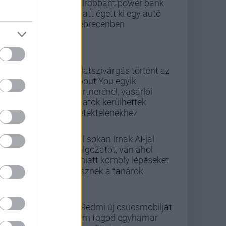
Felrobbant power bank
miatt égett ki egy autó
Debrecenben
Adatszivárgás történt az
About You egyik
partnerénél, vásárlói
adatok kerülhettek
illetéktelenekhez
Túl sokan írnak AI-jal
dolgozatot, van ahol
emiatt komoly lépéseket
tesznek a tanárok
A Redmi új csúcsmobilját
nem fogod egyhamar