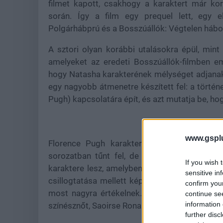
filmet kapott, csakhogy a karaktert már kor
során. Így a film egy prequel lett, egy 
Polgárhábprú és a Bosszúállók: Végtelen hábor
A sztori olyan korábbi utalásokra épül, mint
amelyeket az eredeti Bosszúállók-filmben eml
hogy Natasha karakterének mélységet adjanak, v
egy nagyobb átmenetre készített fel: a történ
Pugh) kapcsolatára épít, és azt mutatja be, ho
www.gspl
Florence Pugh karaktere azóta egyre fo
sorozatban tűnt fel, de a hamarosan érkező
If you wish 
karaktere lesz, amelyben más Marvel antihős
sensitive in
csillogtatása mellett képes a könnyedebb, hu
confirm you
most nagyra értékelnek. Pedig nem is ő volt 
continue se
information 
színésznőt, Saoirse Ronant szemelte ki a Marve
further disc