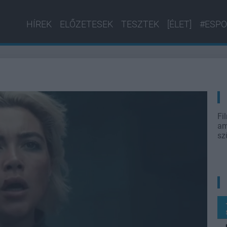
HÍREK
ELŐZETESEK
TESZTEK
[ÉLET]
#ESPO
Fi
am
sz