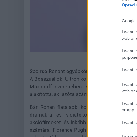
Opted 
Google 
I want t
web or d
I want t
Sa
purpose
I want 
Saoirse Ronant egyébként már korábban is sze
A Bosszúállók: Ultron kora tervezése során J
I want t
Maximoff szerepében. Végül azonban mint az
web or d
alakította, aki azóta számos Marvel filmben és
I want t
Bár Ronan fiatalabb korában érdeklődött a 
or app.
drámákra és vígjátékokra fókuszál. Az e
akciófilmeket, és inkább olyan projektek felé
I want t
számára. Florence Pugh számára viszont a M
I want t