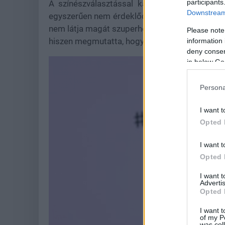
participants
A színészválasztással kapcsolatos híreket J
Downstream 
egyszerűen nem érdeklődik a Marvel univerzum 
nem látja magát szuperhős szerepben. Ezzel el
Please note
hiszen megmutatta, hogy képes egyaránt komol
information 
deny consent
in below Go
Persona
I want t
Opted 
I want t
Opted 
I want 
Advertis
Opted 
I want t
of my P
was col