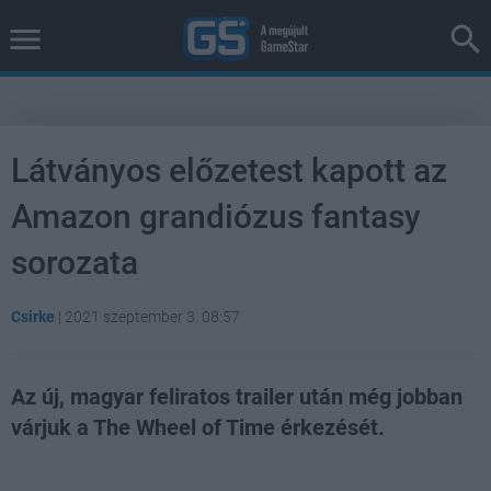
Látványos előzetest kapott az
Amazon grandiózus fantasy
sorozata
Csirke
|
2021 szeptember 3. 08:57
Az új, magyar feliratos trailer után még jobban
várjuk a The Wheel of Time érkezését.
Loaded
:
Unmute
37.42%