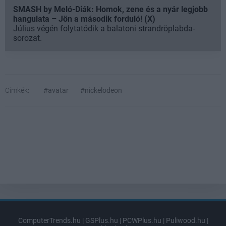
SMASH by Meló-Diák: Homok, zene és a nyár legjobb
hangulata – Jön a második forduló! (X)
Július végén folytatódik a balatoni strandröplabda-
sorozat.
Címkék:
#avatar
#nickelodeon
ComputerTrends.hu
|
GSPlus.hu
|
PCWPlus.hu
|
Puliwood.hu
|