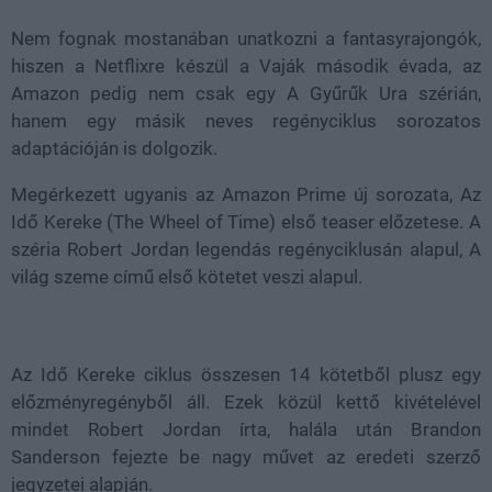
Nem fognak mostanában unatkozni a fantasyrajongók,
hiszen a Netflixre készül a Vaják második évada, az
Amazon pedig nem csak egy A Gyűrűk Ura szérián,
hanem egy másik neves regényciklus sorozatos
adaptációján is dolgozik.
Megérkezett ugyanis az Amazon Prime új sorozata, Az
Idő Kereke (The Wheel of Time) első teaser előzetese. A
széria Robert Jordan legendás regényciklusán alapul, A
világ szeme című első kötetet veszi alapul.
Az Idő Kereke ciklus összesen 14 kötetből plusz egy
előzményregényből áll. Ezek közül kettő kivételével
mindet Robert Jordan írta, halála után Brandon
Sanderson fejezte be nagy művet az eredeti szerző
jegyzetei alapján.