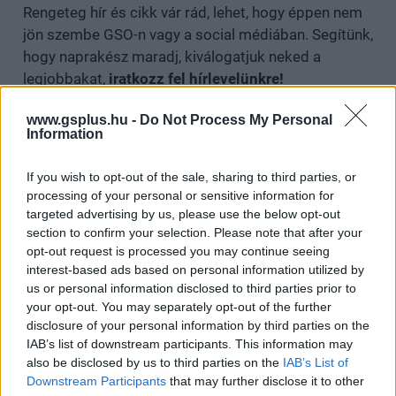
Rengeteg hír és cikk vár rád, lehet, hogy éppen nem
jön szembe GSO-n vagy a social médiában. Segítünk,
hogy naprakész maradj, kiválogatjuk neked a
legjobbakat,
iratkozz fel hírlevelünkre!
www.gsplus.hu -
Do Not Process My Personal
Information
Kijelentem, hogy az
adatkezelési nyilatkozat
tartalmát
megismertem és azt elfogadom.
If you wish to opt-out of the sale, sharing to third parties, or
processing of your personal or sensitive information for
targeted advertising by us, please use the below opt-out
Feliratkozom
section to confirm your selection. Please note that after your
opt-out request is processed you may continue seeing
interest-based ads based on personal information utilized by
us or personal information disclosed to third parties prior to
your opt-out. You may separately opt-out of the further
SMASH by Meló-Diák: Homok, zene és a nyár legjobb
disclosure of your personal information by third parties on the
hangulata – Jön a második forduló! (X)
Július végén folytatódik a balatoni strandröplabda-
IAB’s list of downstream participants. This information may
sorozat.
also be disclosed by us to third parties on the
IAB’s List of
Downstream Participants
that may further disclose it to other