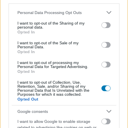
third parties.
Please note that this website/app uses one or more Google
Personal Data Processing Opt Outs
services and may gather and store information including but
Címkék:
#az idő kereke
#the wheel of time
#amazon
not limited to your visit or usage behaviour. You may click to
I want to opt-out of the Sharing of my
personal data.
#amazon prime
#sorozat
#trailer
grant or deny consent to Google and its third-party tags to
Opted In
use your data for below specified purposes in below Google
consent section.
I want to opt-out of the Sale of my
Personal Data.
Opted In
I want to opt-out of processing my
Personal Data for Targeted Advertising.
Opted In
I want to opt-out of Collection, Use,
Retention, Sale, and/or Sharing of my
Hozzászólások
Personal Data that Is Unrelated with the
Purposes for which it was collected.
Opted Out
Google consents
Kiderült, milyen mozi lesz az új
I want to allow Google to enable storage
related to advertising like cookies on web or