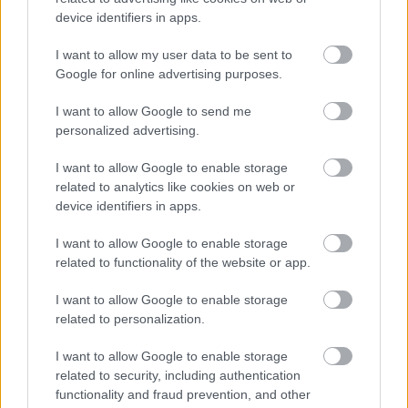
Avatar: Az utolsó léghajlító film
device identifiers in apps.
Hunter_GS
|
2021 szeptember 4. 11:25
I want to allow my user data to be sent to
Google for online advertising purposes.
A Nickelodeon és a Netflix is dolgozik épp
I want to allow Google to send me
personalized advertising.
Avatar projekteken, és míg a streaming óriás
sorozata élőszereplős lesz, addig a csatorna új
I want to allow Google to enable storage
filmje CGI.
related to analytics like cookies on web or
device identifiers in apps.
Loaded
:
Unmute
21.02%
I want to allow Google to enable storage
related to functionality of the website or app.
A COVID-19 miatti karanténban sokan úgy döntöttek,
hogy visszalátogatnak kedvenc fikciós világaikba. Az
I want to allow Google to enable storage
Avatar franchise univerzuma az egyik legkedveltebb
related to personalization.
mind közül, így rengetegen újranézték a szériákat, ez
I want to allow Google to enable storage
pedig a Nickelodeonnak is feltűnt: a stúdió beizzította a
related to security, including authentication
kohókat, és pörgeti is az új projekteket.
functionality and fraud prevention, and other