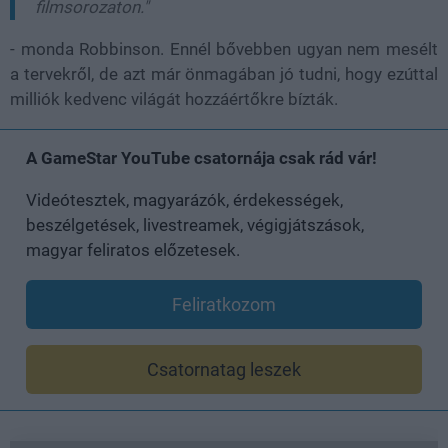
filmsorozaton."
- monda Robbinson. Ennél bővebben ugyan nem mesélt
a tervekről, de azt már önmagában jó tudni, hogy ezúttal
milliók kedvenc világát hozzáértőkre bízták.
A GameStar YouTube csatornája csak rád vár!
Videótesztek, magyarázók, érdekességek,
beszélgetések, livestreamek, végigjátszások,
magyar feliratos előzetesek.
Feliratkozom
Csatornatag leszek