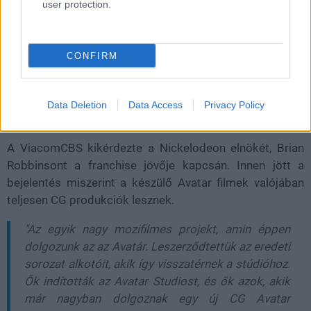
user protection.
Miközben új animációs és élőszereplős szériák is
készülnek, addig jó öreg Nick azt tervezi, hogy
megfilmesíti az eredeti széria évadjait. Ez ugyan rizikós
CONFIRM
vállalkozás, de M. Night Shyamalan 2010-es
próbálkozását valószínűleg nem fogják alulmúlni.
Data Deletion
Data Access
Privacy Policy
A ViacomCBS kikérdezte a Nickelodeon elnökét, Brian
Robbinsont a franchise jövője kapcsán. Innen jött a
bejelentés miszerint a készülő Avatar filmek valójában
teljesen CG produkciók lesznek.
"Az egyik nagy mozifilmes projekt, amin éppen
dolgozunk az az Avatár. Leszerződtettük az eredeti
sorozat alkotóit, akik így visszatérnek a stúdióhoz.
Ők indították az Avatar Studiost, és ők azok, akik
már nagyban dolgoznak egy új CG Avatar