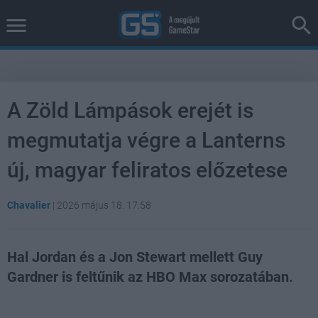
A Zöld Lámpások erejét is
megmutatja végre a Lanterns
új, magyar feliratos előzetese
Chavalier
|
2026 május 18. 17:58
Hal Jordan és a Jon Stewart mellett Guy
Gardner is feltűnik az HBO Max sorozatában.
Loaded
:
Unmute
38.26%