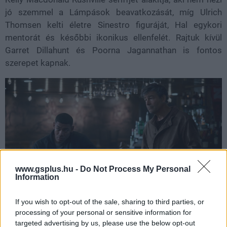
jó szemmel a Lámpások beavatkozását, míg Ulrich
Thomsen kelti életre Sinestro figuráját, Hal egykori
mentorát és későbbi ikonikus ellenfelét. Rajtuk kívül
Garret Dillahunt és Poorna Jagannathan is fontos
szerepet kapnak.
www.gsplus.hu -
Do Not Process My Personal
Information
If you wish to opt-out of the sale, sharing to third parties, or
processing of your personal or sensitive information for
targeted advertising by us, please use the below opt-out