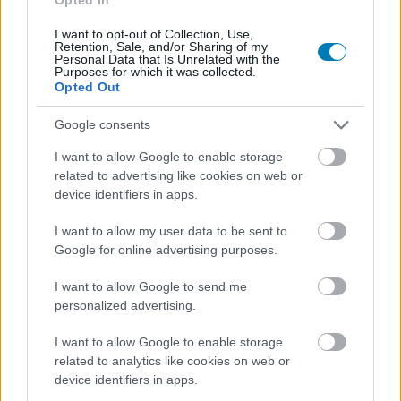
#james gunn
#kyle chandler
#hal jordan
#aaron pierre
I want to opt-out of Collection, Use,
Retention, Sale, and/or Sharing of my
#john stewart
#nathan fillion
#guy gardner
#laura
Personal Data that Is Unrelated with the
Purposes for which it was collected.
linney
Opted Out
Google consents
I want to allow Google to enable storage
related to advertising like cookies on web or
device identifiers in apps.
I want to allow my user data to be sent to
Google for online advertising purposes.
Hozzászólások
I want to allow Google to send me
personalized advertising.
I want to allow Google to enable storage
Benne van, hogy 2028 előtt
related to analytics like cookies on web or
device identifiers in apps.
nem látjuk a Naughty Dog új