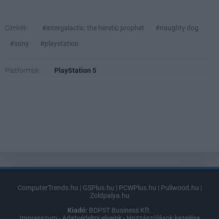
Címkék:
#intergalactic: the heretic prophet
#naughty dog
#sony
#playstation
Platformok:
PlayStation 5
ComputerTrends.hu
|
GSPlus.hu
|
PCWPlus.hu
|
Puliwood.hu
|
Zoldpalya.hu
Kiadó:
BDPST Business Kft.
Impresszum
-
Adatvédelmi elveink
-
Hozzászólások kezelése