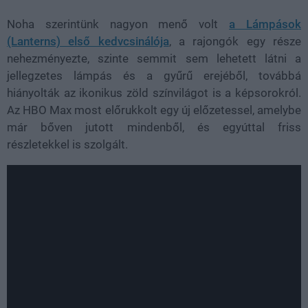
Noha szerintünk nagyon menő volt
a Lámpások
(Lanterns) első kedvcsinálója
, a rajongók egy része
nehezményezte, szinte semmit sem lehetett látni a
jellegzetes lámpás és a gyűrű erejéből, továbbá
hiányolták az ikonikus zöld színvilágot is a képsorokról.
Az HBO Max most előrukkolt egy új előzetessel, amelybe
már bőven jutott mindenből, és egyúttal friss
részletekkel is szolgált.