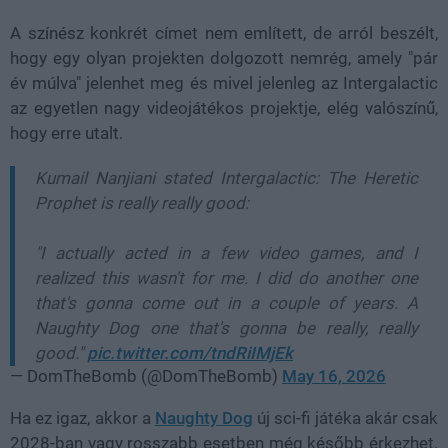
A színész konkrét címet nem említett, de arról beszélt,
hogy egy olyan projekten dolgozott nemrég, amely "pár
év múlva" jelenhet meg és mivel jelenleg az Intergalactic
az egyetlen nagy videojátékos projektje, elég valószínű,
hogy erre utalt.
Kumail Nanjiani stated Intergalactic: The Heretic
Prophet is really really good:
"I actually acted in a few video games, and I
realized this wasn't for me. I did do another one
that's gonna come out in a couple of years. A
Naughty Dog one that's gonna be really, really
good."
pic.twitter.com/tndRiIMjEk
— DomTheBomb (@DomTheBomb)
May 16, 2026
Ha ez igaz, akkor a
Naughty Dog
új sci-fi játéka akár csak
2028-ban vagy rosszabb esetben még később érkezhet.