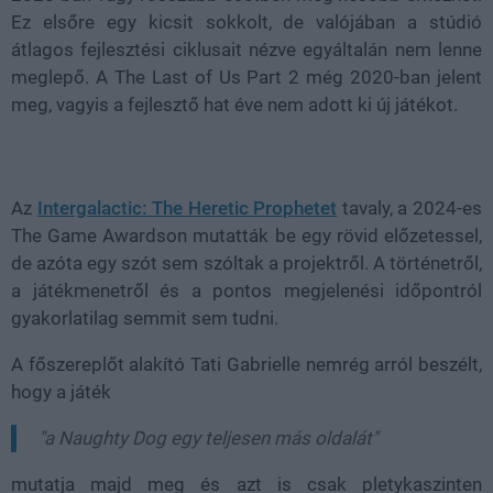
Ez elsőre egy kicsit sokkolt, de valójában a stúdió
átlagos fejlesztési ciklusait nézve egyáltalán nem lenne
meglepő. A The Last of Us Part 2 még 2020-ban jelent
meg, vagyis a fejlesztő hat éve nem adott ki új játékot.
Az
Intergalactic: The Heretic Prophetet
tavaly, a 2024-es
The Game Awardson mutatták be egy rövid előzetessel,
de azóta egy szót sem szóltak a projektről. A történetről,
a játékmenetről és a pontos megjelenési időpontról
gyakorlatilag semmit sem tudni.
A főszereplőt alakító Tati Gabrielle nemrég arról beszélt,
hogy a játék
"a Naughty Dog egy teljesen más oldalát"
mutatja majd meg és azt is csak pletykaszinten