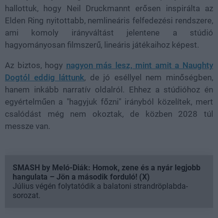
hallottuk, hogy Neil Druckmannt erősen inspirálta az
Elden Ring nyitottabb, nemlineáris felfedezési rendszere,
ami komoly irányváltást jelentene a stúdió
hagyományosan filmszerű, lineáris játékaihoz képest.
Az biztos, hogy
nagyon más lesz, mint amit a Naughty
Dogtól eddig láttunk
, de jó eséllyel nem minőségben,
hanem inkább narratív oldalról. Ehhez a stúdióhoz én
egyértelműen a "hagyjuk főzni" irányból közelítek, mert
csalódást még nem okoztak, de közben 2028 túl
messze van.
SMASH by Meló-Diák: Homok, zene és a nyár legjobb
hangulata – Jön a második forduló! (X)
Július végén folytatódik a balatoni strandröplabda-
sorozat.