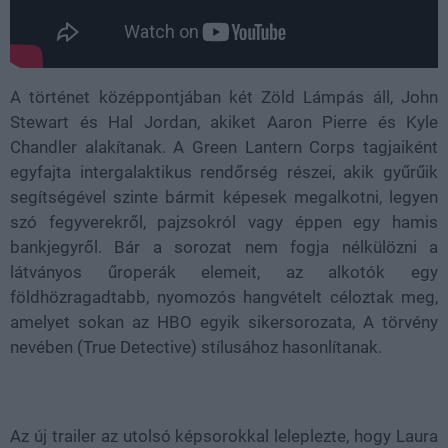
A történet középpontjában két Zöld Lámpás áll, John
Stewart és Hal Jordan, akiket Aaron Pierre és Kyle
Chandler alakítanak. A Green Lantern Corps tagjaiként
egyfajta intergalaktikus rendőrség részei, akik gyűrűik
segítségével szinte bármit képesek megalkotni, legyen
szó fegyverekről, pajzsokról vagy éppen egy hamis
bankjegyről. Bár a sorozat nem fogja nélkülözni a
látványos űroperák elemeit, az alkotók egy
földhözragadtabb, nyomozós hangvételt céloztak meg,
amelyet sokan az HBO egyik sikersorozata, A törvény
nevében (True Detective) stílusához hasonlítanak.
Az új trailer az utolsó képsorokkal leleplezte, hogy Laura