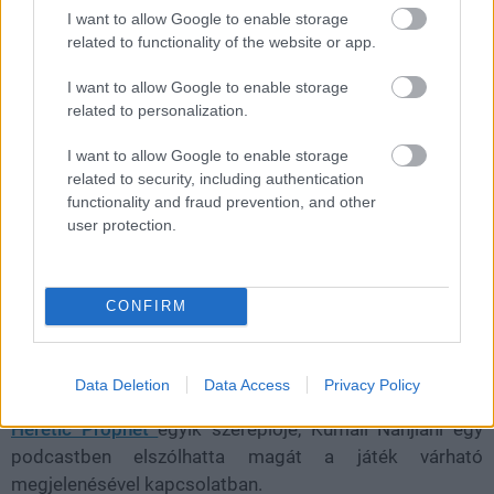
I want to allow Google to enable storage
játékát
related to functionality of the website or app.
I want to allow Google to enable storage
daev
|
2026 május 18. 17:39
related to personalization.
I want to allow Google to enable storage
Az Intergalactic: The Heretic Prophet lesz a
related to security, including authentication
functionality and fraud prevention, and other
Naughty Dog következő nagy dobása, de
user protection.
Kumail Nanjiani szavai alapján még elég
messze van a megjelenés.
CONFIRM
Loaded
:
Unmute
21.86%
Lehet, hogy még nagyon sokat kell várni a Naughty Dog
Data Deletion
Data Access
Privacy Policy
következő játékára, legalábbis az
Intergalactic: The
Heretic Prophet
egyik szereplője, Kumail Nanjiani egy
podcastben elszólhatta magát a játék várható
megjelenésével kapcsolatban.