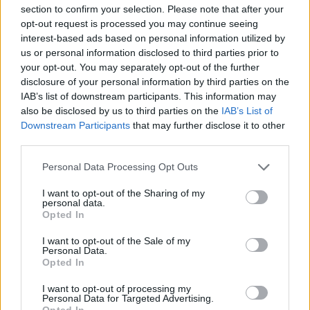
section to confirm your selection. Please note that after your
A sorozatot Chris Mundy jegyzi, aki Damon Lindeloffal és
opt-out request is processed you may continue seeing
Tom Kinggel közösen dolgozott a koncepción. Céljuk
interest-based ads based on personal information utilized by
egy olyan történet megalkotása volt, amely egyszerre
us or personal information disclosed to third parties prior to
your opt-out. You may separately opt-out of the further
használja ki a Zöld Lámpások mitológiájának grandiózus
disclosure of your personal information by third parties on the
lehetőségeit, miközben egy érzelmileg is megfogható,
IAB’s list of downstream participants. This information may
emberközeli krimit mesél el. A premierre már nem is kell
also be disclosed by us to third parties on the
IAB’s List of
sokat várni, a Lámpások augusztus 17-én érkezik az
Downstream Participants
that may further disclose it to other
HBO és HBO Max kínálatába.
third parties.
Please note that this website/app uses one or more Google
Personal Data Processing Opt Outs
services and may gather and store information including but
not limited to your visit or usage behaviour. You may click to
I want to opt-out of the Sharing of my
SMASH by Meló-Diák: Homok, zene és a nyár legjobb
personal data.
grant or deny consent to Google and its third-party tags to
hangulata – Jön a második forduló! (X)
Opted In
use your data for below specified purposes in below Google
Július végén folytatódik a balatoni strandröplabda-
sorozat.
consent section.
I want to opt-out of the Sale of my
Personal Data.
Opted In
I want to opt-out of processing my
Personal Data for Targeted Advertising.
Címkék:
#lanterns
#lámpások
#hbo max
#dcu
Opted In