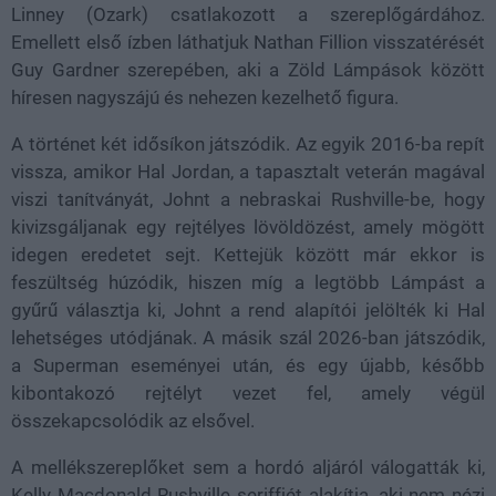
Linney (Ozark) csatlakozott a szereplőgárdához.
Emellett első ízben láthatjuk Nathan Fillion visszatérését
Guy Gardner szerepében, aki a Zöld Lámpások között
híresen nagyszájú és nehezen kezelhető figura.
A történet két idősíkon játszódik. Az egyik 2016-ba repít
vissza, amikor Hal Jordan, a tapasztalt veterán magával
viszi tanítványát, Johnt a nebraskai Rushville-be, hogy
kivizsgáljanak egy rejtélyes lövöldözést, amely mögött
idegen eredetet sejt. Kettejük között már ekkor is
feszültség húzódik, hiszen míg a legtöbb Lámpást a
gyűrű választja ki, Johnt a rend alapítói jelölték ki Hal
lehetséges utódjának. A másik szál 2026-ban játszódik,
a Superman eseményei után, és egy újabb, később
kibontakozó rejtélyt vezet fel, amely végül
összekapcsolódik az elsővel.
A mellékszereplőket sem a hordó aljáról válogatták ki,
Kelly Macdonald Rushville seriffjét alakítja, aki nem nézi