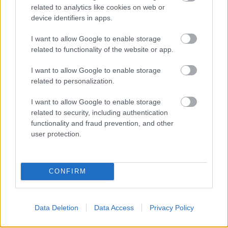
Project Saluki kódnév, amelyhez a leírás alapján a Game
related to analytics like cookies on web or
Pass, a Rewards és az előfizetési szintek kínai piaci
device identifiers in apps.
bővítése kapcsolódik. Hivatalos bejelentés egyelőre
I want to allow Google to enable storage
nincs, ezért ezt még nem érdemes kész tényként kezelni,
related to functionality of the website or app.
de az appfájlokban talált utalás elég konkrét ahhoz, hogy
komolyabb tervre gyanakodjunk.
I want to allow Google to enable storage
related to personalization.
A kínai Game Pass elindítása nem lenne egyszerű
I want to allow Google to enable storage
feladat. A Microsoft már évek óta jelen van a kínai
related to security, including authentication
konzolpiacon, az Xbox One 2014-ben az első konzolként
functionality and fraud prevention, and other
jelent meg hivatalosan az országban a hosszú állami
user protection.
tiltás feloldása után, de a játékok terjesztését továbbra
is szigorú engedélyezési folyamat nehezíti. Emiatt a kínai
Xbox Store kínálata jóval szűkebb, mint a nyugati
CONFIRM
piacokon, és ugyanez a probléma a Game Pass
esetében is felmerülne: nem lehetne egyszerűen
átemelni a teljes globális katalógust.
Data Deletion
Data Access
Privacy Policy
Éppen ezért a Project Saluki legvalószínűbb formája egy