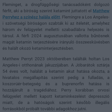
Fleminget, a drogfüggőségi tanácsadóként dolgozó
férfit, aki a bíróság szerint ketamint juttatott el
Matthew
Perryhez a színész halála előtt
. Flemingre a Los Angeles-
i szövetségi bíróságon szabták ki az ítéletét, amelyhez
három év felügyelet melletti szabadlábra helyezés is
társul. A férfi 2024 augusztusában vallotta bűnösnek
magát ketamin terjesztésére irányuló összeesküvésben
és halált okozó ketaminterjesztésben.
Matthew Perryt 2023 októberében találták holtan Los
Angeles-i otthonának jakuzzijában. A Jóbarátok sztárja
54 éves volt, halálát a ketamin akut hatása okozta, a
hivatalos megállapítás szerint pedig a fulladás, a
koszorúér-betegség és a buprenorfin hatása is
hozzájárult a tragédiához. Perry korábban orvosi
felügyelet mellett kapott ketaminkezelést depresszió
miatt, de a hatóságok szerint később illegális
forrásokból próbált további adagokhoz jutni.