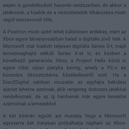
elején is gondolkodott hasonló rendszerben, de akkor a
játékosok, a kiadók és a viszonteladók tiltakozása miatt
végül visszavonult tőle.
A Positron most azért lehet különösen érdekes, mert az
Xbox egyre látványosabban halad a digitális jövő felé. A
Microsoft már kiadott teljesen digitális Series S-t, majd
lemezmeghajtó nélküli Series X-et is, és közben a
következő generációs Xbox, a Project Helix körül is
egyre több olyan pletyka kering, amely a PC-s és
konzolos ökoszisztéma közeledéséről szól. Ha a
Disc2Digital valóban visszatér, az egyfajta békülési
ajánlat lehetne azoknak, akik rengeteg dobozos játékkal
rendelkeznek, de az új hardverek már egyre kevésbé
számolnak a lemezekkel.
A két kódnév együtt azt mutatja, hogy a Microsoft
egyszerre két irányban próbálhatja tágítani az Xbox-