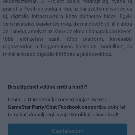
ökoszisztémát. A Project Saluki földrajzilag nyitna új
piacot, a Positron pedig a régi, fizikai gyűjtemények és az
új, digitális infrastruktúra közé építhetne hidat. Egyik
sem hivatalos bejelentés még, de mindkettő jól illik abba
az irányba, amelyet az Xbox az elmúlt hónapokban követ:
több előfizetési szint, több platform, kevesebb
ragaszkodás a hagyományos konzolos modellhez, és
minél erősebb digitális kötődés a játékosokhoz.
Beszélgetnél velünk erről a hírről?
Lennél a GameStar közösség tagja? Gyere a
GameStar Party/Chat Facebook csoport
ba, dobj fel
témákat, dumálj régi és új GS írókkal, olvasókkal!
Csatlakozom