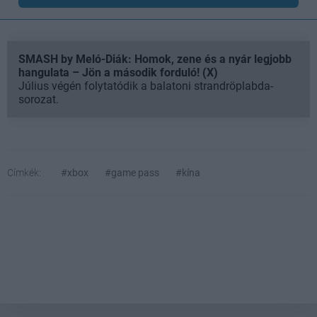
SMASH by Meló-Diák: Homok, zene és a nyár legjobb
hangulata – Jön a második forduló! (X)
Július végén folytatódik a balatoni strandröplabda-
sorozat.
Címkék:
#xbox
#game pass
#kína