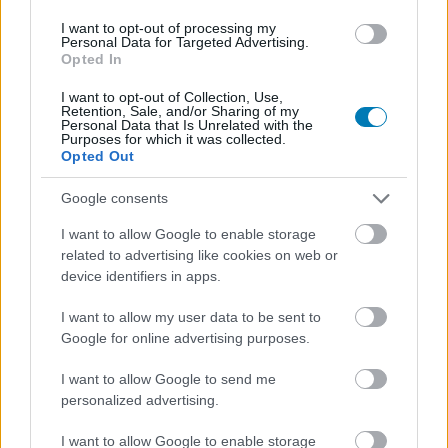
Hozzászólások
I want to opt-out of processing my
Personal Data for Targeted Advertising.
Opted In
Kínai Game Passon dolgozhat a
I want to opt-out of Collection, Use,
Retention, Sale, and/or Sharing of my
Personal Data that Is Unrelated with the
Microsoft
Purposes for which it was collected.
Opted Out
Csirke
|
2026 május 14. 08:05
Google consents
I want to allow Google to enable storage
related to advertising like cookies on web or
Az Xbox PC-app frissítése két érdekes
device identifiers in apps.
kódnevet is lebuktatott.
I want to allow my user data to be sent to
Loaded
:
Unmute
Google for online advertising purposes.
21.86%
I want to allow Google to send me
Úgy tűnik, a Microsoft egy külön, kínai piacra szabott
personalized advertising.
Xbox Game Pass-verzión dolgozhat. A The Verge szerint
az Xbox PC-alkalmazás frissítésében felbukkant a
I want to allow Google to enable storage