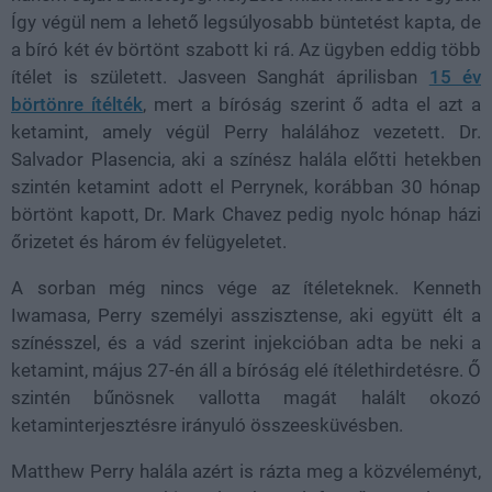
Így végül nem a lehető legsúlyosabb büntetést kapta, de
a bíró két év börtönt szabott ki rá. Az ügyben eddig több
ítélet is született. Jasveen Sanghát áprilisban
15 év
börtönre ítélték
, mert a bíróság szerint ő adta el azt a
ketamint, amely végül Perry halálához vezetett. Dr.
Salvador Plasencia, aki a színész halála előtti hetekben
szintén ketamint adott el Perrynek, korábban 30 hónap
börtönt kapott, Dr. Mark Chavez pedig nyolc hónap házi
őrizetet és három év felügyeletet.
A sorban még nincs vége az ítéleteknek. Kenneth
Iwamasa, Perry személyi asszisztense, aki együtt élt a
színésszel, és a vád szerint injekcióban adta be neki a
ketamint, május 27-én áll a bíróság elé ítélethirdetésre. Ő
szintén bűnösnek vallotta magát halált okozó
ketaminterjesztésre irányuló összeesküvésben.
Matthew Perry halála azért is rázta meg a közvéleményt,