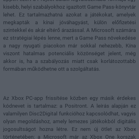
kisebb, helyi szabályokhoz igazított Game Pass-könyvtár
lehet. Ez tartalmazhatná azokat a játékokat, amelyek
megkapták a kínai jóváhagyást, külön előfizetési
szintekkel és akár eltérő árazással. A Microsoft számára
ez stratégiai lépés lenne, mert a Game Pass növekedése
a nagy nyugati piacokon már sokkal nehezebb, Kína
viszont hatalmas potenciális közönséget jelent, még
akkor is, ha a szabályozás miatt csak korlátozottabb
formában működhetne ott a szolgáltatás.
Az Xbox PC-app frissítése közben egy másik érdekes
kódnevet is tartalmaz: a Positront. A leírás alapján ez
valamilyen Disc2Digital funkcióhoz kapcsolódhat, vagyis
olyan megoldáshoz, amely lemezes játékokból digitális
jogosultságot hozna létre. Ez nem új ötlet az Xbox
történetében: a Microsoft már az Xbox One korszak