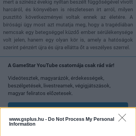
mert a színész évekig nyíltan beszélt függőségével vívott
harcáról, és könyvében is részletesen írt arról, milyen
pusztító következményei voltak ennek az életére. A
bírósági ügy most azt mutatja meg, hogy a tragédiában
nemcsak egy betegséggel küzdő ember sérülékenysége
volt jelen, hanem egy olyan kör is, amely a hatóságok
szerint pénzért újra és újra ellátta őt a veszélyes szerrel.
A GameStar YouTube csatornája csak rád vár!
Videótesztek, magyarázók, érdekességek,
beszélgetések, livestreamek, végigjátszások,
magyar feliratos előzetesek.
Feliratkozom
www.gsplus.hu -
Do Not Process My Personal
Information
Csatornatag leszek