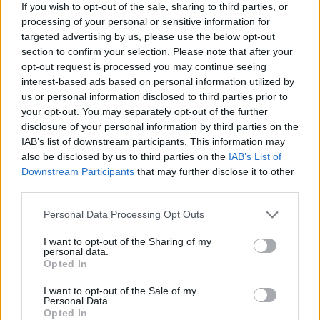
If you wish to opt-out of the sale, sharing to third parties, or
processing of your personal or sensitive information for
targeted advertising by us, please use the below opt-out
section to confirm your selection. Please note that after your
SMASH by Meló-Diák: Homok, zene és a nyár legjobb
opt-out request is processed you may continue seeing
hangulata – Jön a második forduló! (X)
Július végén folytatódik a balatoni strandröplabda-
interest-based ads based on personal information utilized by
sorozat.
us or personal information disclosed to third parties prior to
your opt-out. You may separately opt-out of the further
disclosure of your personal information by third parties on the
IAB’s list of downstream participants. This information may
also be disclosed by us to third parties on the
IAB’s List of
Címkék:
#matthew perry
#jóbarátok
Downstream Participants
that may further disclose it to other
third parties.
Please note that this website/app uses one or more Google
Personal Data Processing Opt Outs
services and may gather and store information including but
not limited to your visit or usage behaviour. You may click to
I want to opt-out of the Sharing of my
personal data.
grant or deny consent to Google and its third-party tags to
Opted In
use your data for below specified purposes in below Google
consent section.
I want to opt-out of the Sale of my
Personal Data.
Opted In