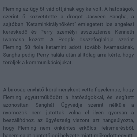
Fleming az ügy öt vádlottjának egyike volt. A hatóságok
szerint ő közvetítette a drogot Jasveen Sangha, a
sajtóban "Ketaminkirálynőként" emlegetett los angelesi
kereskedő és Perry személyi asszisztense, Kenneth
Iwamasa között. A People összefoglalója szerint
Fleming 50 fiola ketamint adott tovább Iwamasának,
Sangha pedig Perry halála után állítólag arra kérte, hogy
töröljék a kommunikációjukat.
A bíróság enyhítő körülményként vette figyelembe, hogy
Fleming együttműködött a hatóságokkal, és segített
azonosítani Sanghát. Ügyvédje szerint nélküle a
nyomozók nem jutottak volna el ilyen gyorsan a
beszállítóhoz, az ügyészség viszont azt hangsúlyozta,
hogy Fleming nem önkéntes erkölcsi felismerésből,
hanem saját büntetőjogi helyzete miatt működött együtt.