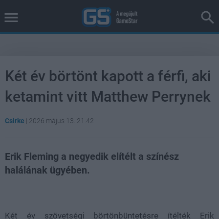
Két év börtönt kapott a férfi, aki
ketamint vitt Matthew Perrynek
Csirke
|
2026 május 13. 21:42
Erik Fleming a negyedik elítélt a színész
halálának ügyében.
Loaded
:
Unmute
38.26%
Két év szövetségi börtönbüntetésre ítélték Erik